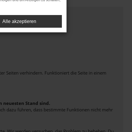
rfolgen und um Anzeigen zu schalten,
Alle akzeptieren
Seiten verhindern. Funktioniert die Seite in einem
m neuesten Stand sind.
 auch dazu führen, dass bestimmte Funktionen nicht mehr
bitte. Wir werden versuchen, das Problem zu beheben. Du