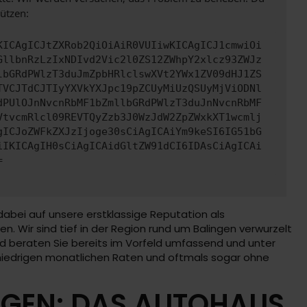
ützen:
KICAgICJtZXRob2QiOiAiR0VUIiwKICAgICJ1cmwiOi
GllbnRzLzIxNDIvd2Vic2l0ZS12ZWhpY2xlcz93ZWJz
lbGRdPWlzT3duJmZpbHRlclswXVt2YWx1ZV09dHJ1ZS
TVCJTdCJTIyYXVkYXJpc19pZCUyMiUzQSUyMjViODNl
dPUlOJnNvcnRbMF1bZmllbGRdPWlzT3duJnNvcnRbMF
VtvcmRlcl09REVTQyZzb3J0WzJdW2ZpZWxkXT1wcmlj
gICJoZWFkZXJzIjoge30sCiAgICAiYm9keSI6IG51bG
iIKICAgIH0sCiAgICAidGltZW91dCI6IDAsCiAgICAi
=
dabei auf unsere erstklassige Reputation als
n. Wir sind tief in der Region rund um Balingen verwurzelt
t und beraten Sie bereits im Vorfeld umfassend und unter
 niedrigen monatlichen Raten und oftmals sogar ohne
NGEN: DAS AUTOHAUS