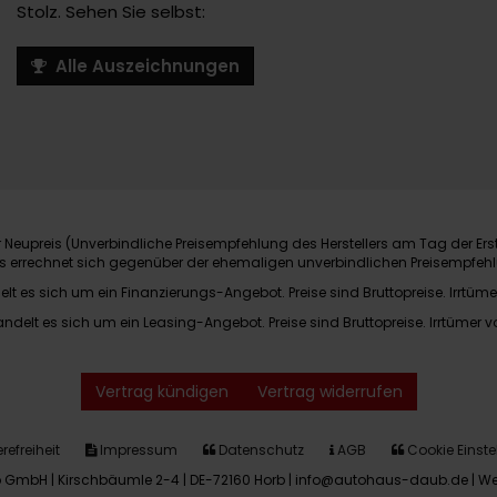
Stolz. Sehen Sie selbst:
Alle Auszeichnungen
Neupreis (Unverbindliche Preisempfehlung des Herstellers am Tag der Ers
nis errechnet sich gegenüber der ehemaligen unverbindlichen Preisempfehl
elt es sich um ein Finanzierungs-Angebot. Preise sind Bruttopreise. Irrtüme
andelt es sich um ein Leasing-Angebot. Preise sind Bruttopreise. Irrtümer v
Vertrag kündigen
Vertrag widerrufen
refreiheit
Impressum
Datenschutz
AGB
Cookie Einste
GmbH | Kirschbäumle 2-4 | DE-72160 Horb | info@autohaus-daub.de |
We