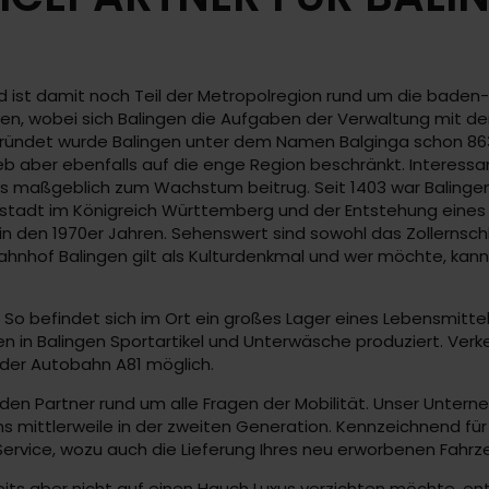
und ist damit noch Teil der Metropolregion rund um die bad
hen, wobei sich Balingen die Aufgaben der Verwaltung mit d
ründet wurde Balingen unter dem Namen Balginga schon 863,
eb aber ebenfalls auf die enge Region beschränkt. Interessan
as maßgeblich zum Wachstum beitrug. Seit 1403 war Balinge
tadt im Königreich Württemberg und der Entstehung eines flo
 den 1970er Jahren. Sehenswert sind sowohl das Zollernschl
er Bahnhof Balingen gilt als Kulturdenkmal und wer möchte, k
 So befindet sich im Ort ein großes Lager eines Lebensmitte
en in Balingen Sportartikel und Unterwäsche produziert. Ver
der Autobahn A81 möglich.
n Partner rund um alle Fragen der Mobilität. Unser Unternehm
s mittlerweile in der zweiten Generation. Kennzeichnend für 
 Service, wozu auch die Lieferung Ihres neu erworbenen Fahrz
ts aber nicht auf einen Hauch Luxus verzichten möchte, ents