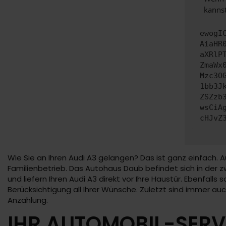
kannst
ewogI
AiaHR
aXRlP
ZmaWx
Mzc3O
1bb3J
ZSZzb
wsCiA
cHJvZ
Wie Sie an Ihren Audi A3 gelangen? Das ist ganz einfach. A
Familienbetrieb. Das Autohaus Daub befindet sich in der zw
und liefern Ihren Audi A3 direkt vor Ihre Haustür. Ebenfalls
Berücksichtigung all Ihrer Wünsche. Zuletzt sind immer a
Anzahlung.
IHR AUTOMOBIL-SERV