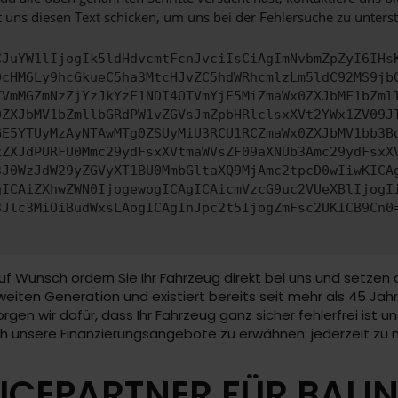
 uns diesen Text schicken, um uns bei der Fehlersuche zu unterst
CJuYW1lIjogIk5ldHdvcmtFcnJvciIsCiAgImNvbmZpZyI6IHs
0cHM6Ly9hcGkueC5ha3MtcHJvZC5hdWRhcmlzLm5ldC92MS9jb
TVmMGZmNzZjYzJkYzE1NDI4OTVmYjE5MiZmaWx0ZXJbMF1bZml
0ZXJbMV1bZmllbGRdPW1vZGVsJmZpbHRlclsxXVt2YWx1ZV09J
GE5YTUyMzAyNTAwMTg0ZSUyMiU3RCU1RCZmaWx0ZXJbMV1bb3B
kZXJdPURFU0Mmc29ydFsxXVtmaWVsZF09aXNUb3Amc29ydFsxX
3J0WzJdW29yZGVyXT1BU0MmbGltaXQ9MjAmc2tpcD0wIiwKICA
gICAiZXhwZWN0IjogewogICAgICAicmVzcG9uc2VUeXBlIjogI
3Jlc3MiOiBudWxsLAogICAgInJpc2t5IjogZmFsc2UKICB9Cn0
uf Wunsch ordern Sie Ihr Fahrzeug direkt bei uns und setzen 
eiten Generation und existiert bereits seit mehr als 45 Jahre
 sorgen wir dafür, dass Ihr Fahrzeug ganz sicher fehlerfrei is
uch unsere Finanzierungsangebote zu erwähnen: jederzeit zu
ICEPARTNER FÜR BALI