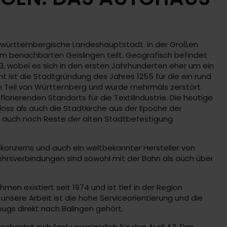
en-württembergische Landeshauptstadt. In der Großen
em benachbarten Geislingen teilt. Geografisch befindet
 wobei es sich in den ersten Jahrhunderten eher um ein
t ist die Stadtgründung des Jahres 1255 für die ein rund
n Teil von Württemberg und wurde mehrmals zerstört.
rierenden Standorts für die Textilindustrie. Die heutige
oss als auch die Stadtkirche aus der Epoche der
ann auch noch Reste der alten Stadtbefestigung
lkonzerns und auch ein weltbekannter Hersteller von
kehrsverbindungen sind sowohl mit der Bahn als auch über
en existiert seit 1974 und ist tief in der Region
unsere Arbeit ist die hohe Serviceorientierung und die
eugs direkt nach Balingen gehört.
cheidet sich fast unweigerlich für den Audi A3. Das