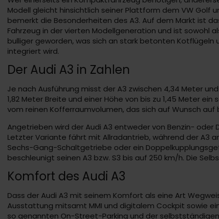
Modell gleicht hinsichtlich seiner Plattform dem VW Gol
bemerkt die Besonderheiten des A3. Auf dem Markt ist das M
Fahrzeug in der vierten Modellgeneration und ist sowohl a
bulliger geworden, was sich an stark betonten Kotflügeln u
integriert wird.
Der Audi A3 in Zahlen
Je nach Ausführung misst der A3 zwischen 4,34 Meter und
1,82 Meter Breite und einer Höhe von bis zu 1,45 Meter ein 
vom reinen Kofferraumvolumen, das sich auf Wunsch auf bis
Angetrieben wird der Audi A3 entweder von Benzin- oder Die
Letzter Variante fährt mit Allradantrieb, während der A3
Sechs-Gang-Schaltgetriebe oder ein Doppelkupplungsgetri
beschleunigt seinen A3 bzw. S3 bis auf 250 km/h. Die Selbs
Komfort des Audi A3
Dass der Audi A3 mit seinem Komfort als eine Art Wegweiser
Ausstattung mitsamt MMI und digitalem Cockpit sowie ei
so genannten On-Street-Parking und der selbstständigen 