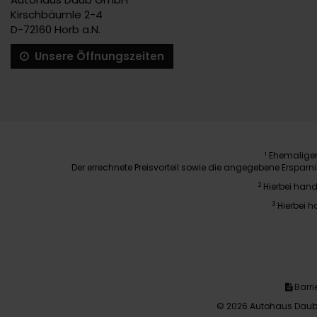
Kirschbäumle 2-4
D-72160 Horb a.N.
Unsere Öffnungszeiten
Ehemaliger 
1
Der errechnete Preisvorteil sowie die angegebene Erspar
2
Hierbei hand
3
Hierbei h
Barrie
© 2026 Autohaus Daub 