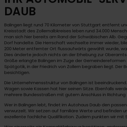
DAUB
Balingen liegt rund 70 Kilometer von Stuttgart entfernt 
Kreisstadt des Zollernalbkreises leben rund 34.000 Mensc
man sich hier bereits am Rand der Schwäbischen Alb. Geg
Dorf handelte. Die Herrschaft wechselte immer wieder, bli
200 Meter entfernter Ort flussaufwärts gewählt wurde, w
Dies änderte jedoch nichts an der Erhebung zur Oberamtss
Größe erlangte Balingen im Zuge der Gemeindereformen in
Spätgotik, in der Friedrich von Zollern begraben liegt. D
besichtigen.
Die Unternehmensstruktur von Balingen ist beeindruckend.
Wagen sowie Kassen hat hier seinen Sitze. Ebenfalls werd
mehrere Bundesstraßen mit gutem Anschluss in Richtung 
Wer in Balingen lebt, findet im Autohaus Daub den passende
verwurzelt. Wir setzen auf familiäre Werte und befinden un
exzellente fachliche Qualifikation. Zudem punkten wir mit
Wer einerseits ein Kompaktfahrzeug benötigen, anderersei