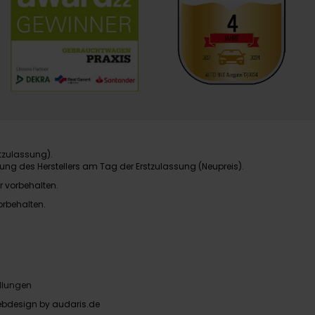
tzulassung).
ung des Herstellers am Tag der Erstzulassung (Neupreis).
r vorbehalten.
orbehalten.
llungen
bdesign by audaris.de