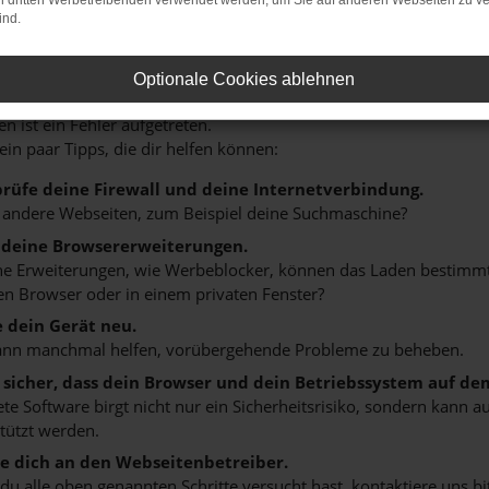
on dritten Werbetreibenden verwendet werden, um Sie auf anderen Webseiten zu ve
ind.
HLER: NETWORK ERROR
Optionale Cookies ablehnen
n ist ein Fehler aufgetreten.
 ein paar Tipps, die dir helfen können:
rüfe deine Firewall und deine Internetverbindung.
 andere Webseiten, zum Beispiel deine Suchmaschine?
 deine Browsererweiterungen.
 Erweiterungen, wie Werbeblocker, können das Laden bestimmter 
n Browser oder in einem privaten Fenster?
e dein Gerät neu.
ann manchmal helfen, vorübergehende Probleme zu beheben.
e sicher, dass dein Browser und dein Betriebssystem auf de
ete Software birgt nicht nur ein Sicherheitsrisiko, sondern kann
tützt werden.
 dich an den Webseitenbetreiber.
u alle oben genannten Schritte versucht hast, kontaktiere uns 