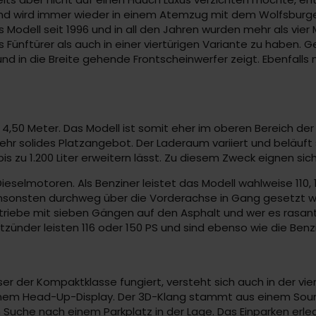
f und wird immer wieder in einem Atemzug mit dem Wolfsbur
odell seit 1996 und in all den Jahren wurden mehr als vier M
ls Fünftürer als auch in einer viertürigen Variante zu habe
nd in die Breite gehende Frontscheinwerfer zeigt. Ebenfalls n
 4,50 Meter. Das Modell ist somit eher im oberen Bereich d
sehr solides Platzangebot. Der Laderaum variiert und beläuft 
 zu 1.200 Liter erweitern lässt. Zu diesem Zweck eignen sic
selmotoren. Als Benziner leistet das Modell wahlweise 110, 1
 ansonsten durchweg über die Vorderachse in Gang gesetzt w
ebe mit sieben Gängen auf den Asphalt und wer es rasant 
tzünder leisten 116 oder 150 PS und sind ebenso wie die Benzi
 der Kompaktklasse fungiert, versteht sich auch in der viert
nem Head-Up-Display. Der 3D-Klang stammt aus einem Soun
Suche nach einem Parkplatz in der Lage. Das Einparken erl