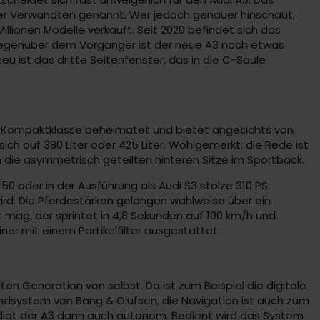
ger Verwandten genannt. Wer jedoch genauer hinschaut,
illionen Modelle verkauft. Seit 2020 befindet sich das
n. Gegenüber dem Vorgänger ist der neue A3 noch etwas
eu ist das dritte Seitenfenster, das in die C-Säule
er Kompaktklasse beheimatet und bietet angesichts von
sich auf 380 Liter oder 425 Liter. Wohlgemerkt: die Rede ist
h die asymmetrisch geteilten hinteren Sitze im Sportback.
50 oder in der Ausführung als Audi S3 stolze 310 PS.
ird. Die Pferdestärken gelangen wahlweise über ein
mag, der sprintet in 4,8 Sekunden auf 100 km/h und
ner mit einem Partikelfilter ausgestattet.
en Generation von selbst. Da ist zum Beispiel die digitale
dsystem von Bang & Olufsen, die Navigation ist auch zum
edigt der A3 dann auch autonom. Bedient wird das System