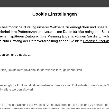
Cookie Einstellungen
ie bestmögliche Nutzung unserer Webseite zu ermöglichen und unsere
hierbei Ihre Präferenzen und verarbeiten Daten für Marketing und Stati
service nach Balingen
einem späteren Zeitpunkt Ihre Meinung ändern, können Sie die Einwillig
en zum Umfang der Datenverarbeitung finden Sie hier:
Datenschutzerkl
stig kaufen | Lieferservi
en von uns eingesetzt:
IG FÜR BALINGEN GEEI
rlich, um die Kernfunktionalität der Webseite zu gewährleisten.
lingen. Bei diesem Fahrzeug gehen Vernunftsargumente und e
 A3 ist die Ausstattung. Unabhängig davon, ob Sie sich für e
 rundum tadelloses Modell. Wir vom Autohaus Daub bieten I
estmögliche Funktionalität der Webseite. Services von Drittanbietern wie Google 
eitere werden aktiviert.
rmodelle. Wenn Sie Ihre Mobilität auf den Straßen von Bal
 es uns, die Nutzung der Webseite zu analysieren, um die Leistung zu messen u