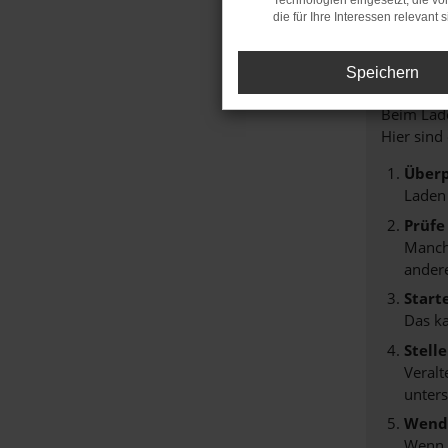
Technologien eingesetzt, die v
die für Ihre Interessen relevant s
FE
Speichern
Beim Lade
Hier sind
Überp
Laden
Prüfe
Manche
andere
Start
Das k
Stell
Veralt
unters
Wende
Wenn d