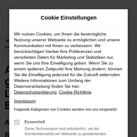
Zum
Hauptinhalt
Cookie Einstellungen
springen
Wir nutzen Cookies, um Ihnen die bestmögliche
Nutzung unserer Webseite zu ermöglichen und unsere
Startseite
Balingen
Audi
Audi Q5 in Balingen günstig kaufen |
Kommunikation mit Ihnen zu verbessern. Wir
Lieferservice nach Balingen
berücksichtigen hierbei Ihre Präferenzen und
verarbeiten Daten für Marketing und Statistiken nur,
wenn Sie uns Ihre Einwilligung geben. Wenn Sie zu
Audi Q5 in Balingen
einem späteren Zeitpunkt Ihre Meinung ändern, können
Sie die Einwilligung jederzeit für die Zukunft widerrufen.
günstig kaufen |
Weitere Informationen zum Umfang der
Datenverarbeitung finden Sie hier:
Lieferservice nach
Datenschutzerklärung
,
Cookie-Richtlinie
.
Balingen
Impressum
Folgende Kategorien von Cookies werden von uns eingesetzt:
AUDI Q5 – ERSTKLASSIG FÜR
Essentiell
Diese Technologien sind erforderlich, um die
BALINGEN GEEIGNET
Kernfunktionalität der Webseite zu gewährleisten.