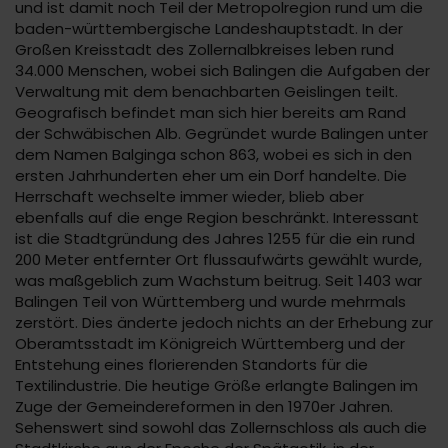
und ist damit noch Teil der Metropolregion rund um die
baden-württembergische Landeshauptstadt. In der
Großen Kreisstadt des Zollernalbkreises leben rund
34.000 Menschen, wobei sich Balingen die Aufgaben der
Verwaltung mit dem benachbarten Geislingen teilt.
Geografisch befindet man sich hier bereits am Rand
der Schwäbischen Alb. Gegründet wurde Balingen unter
dem Namen Balginga schon 863, wobei es sich in den
ersten Jahrhunderten eher um ein Dorf handelte. Die
Herrschaft wechselte immer wieder, blieb aber
ebenfalls auf die enge Region beschränkt. Interessant
ist die Stadtgründung des Jahres 1255 für die ein rund
200 Meter entfernter Ort flussaufwärts gewählt wurde,
was maßgeblich zum Wachstum beitrug. Seit 1403 war
Balingen Teil von Württemberg und wurde mehrmals
zerstört. Dies änderte jedoch nichts an der Erhebung zur
Oberamtsstadt im Königreich Württemberg und der
Entstehung eines florierenden Standorts für die
Textilindustrie. Die heutige Größe erlangte Balingen im
Zuge der Gemeindereformen in den 1970er Jahren.
Sehenswert sind sowohl das Zollernschloss als auch die