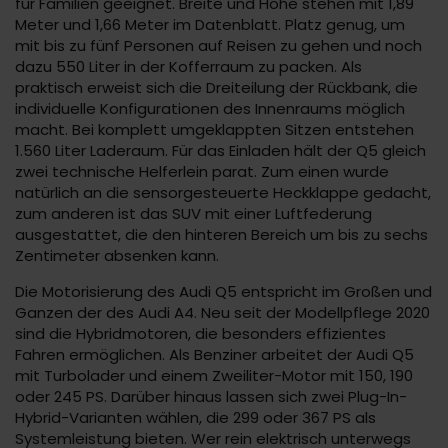
für Familien geeignet. Breite und Höhe stehen mit 1,89
Meter und 1,66 Meter im Datenblatt. Platz genug, um
mit bis zu fünf Personen auf Reisen zu gehen und noch
dazu 550 Liter in der Kofferraum zu packen. Als
praktisch erweist sich die Dreiteilung der Rückbank, die
individuelle Konfigurationen des Innenraums möglich
macht. Bei komplett umgeklappten Sitzen entstehen
1.560 Liter Laderaum. Für das Einladen hält der Q5 gleich
zwei technische Helferlein parat. Zum einen wurde
natürlich an die sensorgesteuerte Heckklappe gedacht,
zum anderen ist das SUV mit einer Luftfederung
ausgestattet, die den hinteren Bereich um bis zu sechs
Zentimeter absenken kann.
Die Motorisierung des Audi Q5 entspricht im Großen und
Ganzen der des Audi A4. Neu seit der Modellpflege 2020
sind die Hybridmotoren, die besonders effizientes
Fahren ermöglichen. Als Benziner arbeitet der Audi Q5
mit Turbolader und einem Zweiliter-Motor mit 150, 190
oder 245 PS. Darüber hinaus lassen sich zwei Plug-In-
Hybrid-Varianten wählen, die 299 oder 367 PS als
Systemleistung bieten. Wer rein elektrisch unterwegs