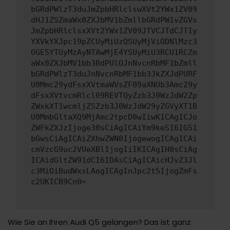
bGRdPWlzT3duJmZpbHRlclswXVt2YWx1ZV09
dHJ1ZSZmaWx0ZXJbMV1bZmllbGRdPW1vZGVs
JmZpbHRlclsxXVt2YWx1ZV09JTVCJTdCJTIy
YXVkYXJpc19pZCUyMiUzQSUyMjViODNlMzc3
OGE5YTUyMzAyNTAwMjE4YSUyMiU3RCU1RCZm
aWx0ZXJbMV1bb3BdPUlOJnNvcnRbMF1bZmll
bGRdPWlzT3duJnNvcnRbMF1bb3JkZXJdPURF
U0Mmc29ydFsxXVtmaWVsZF09aXNUb3Amc29y
dFsxXVtvcmRlcl09REVTQyZzb3J0WzJdW2Zp
ZWxkXT1wcmljZSZzb3J0WzJdW29yZGVyXT1B
U0MmbGltaXQ9MjAmc2tpcD0wIiwKICAgICJo
ZWFkZXJzIjoge30sCiAgICAiYm9keSI6IG51
bGwsCiAgICAiZXhwZWN0IjogewogICAgICAi
cmVzcG9uc2VUeXBlIjogIiIKICAgIH0sCiAg
ICAidGltZW91dCI6IDAsCiAgICAicHJvZ3Jl
c3MiOiBudWxsLAogICAgInJpc2t5IjogZmFs
c2UKICB9Cn0=
Wie Sie an Ihren Audi Q5 gelangen? Das ist ganz