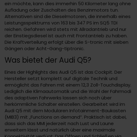
ein möchte, kann dies immerhin 50 Kilometer lang ohne
Aufladung oder Zuschalten des Benzinmotors tun.
Alternativen sind die Dieselmotoren, die innerhalb eines
Leistungsspektrums von 163 bis 347 PS im SQ5 TDI
reichen. Gefahren wird stets mit Allradantrieb und nur
der Einstiegsdiesel ist auch mit Frontantrieb zu haben.
Die Kraftverteilung erfolgt über die S-tronic mit sieben
Gängen oder Acht-Gang-tiptronic.
Was bietet der Audi Q5?
Eines der Highlights des Audi Q5 ist das Cockpit. Der
Hersteller setzt komplett auf digitale Technik und
ermöglicht das Fahren mit einem 12,3 Zoll-Touchdisplay.
Lediglich die Klimaautomatik und die Wahl der Fahrmodi
des adaptiven Fahrwerks lassen sich noch über
herkömmliche Schalter einstellen. Gearbeitet wird im
Audi Q5 mit dem Modularen Infotainment-Baukasten
(MIB3) mit „Functions on demand“. Praktisch ist dabei,
dass sich das MMI jederzeit nach Lust und Laune
erweitern lässt und natürlich über eine maximale
Konnektivität verfügt. Das Öffnen und Schließen via