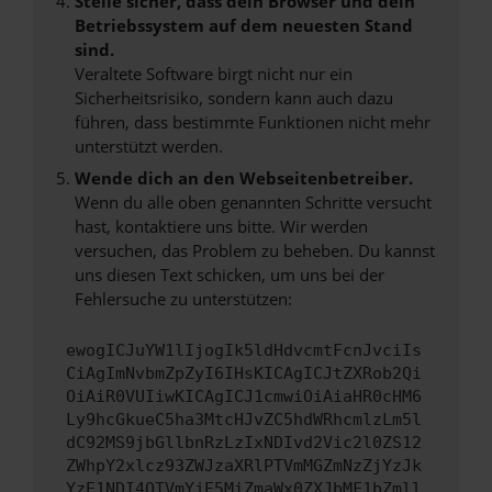
Stelle sicher, dass dein Browser und dein
Betriebssystem auf dem neuesten Stand
sind.
Veraltete Software birgt nicht nur ein
Sicherheitsrisiko, sondern kann auch dazu
führen, dass bestimmte Funktionen nicht mehr
unterstützt werden.
Wende dich an den Webseitenbetreiber.
Wenn du alle oben genannten Schritte versucht
hast, kontaktiere uns bitte. Wir werden
versuchen, das Problem zu beheben. Du kannst
uns diesen Text schicken, um uns bei der
Fehlersuche zu unterstützen:
ewogICJuYW1lIjogIk5ldHdvcmtFcnJvciIs
CiAgImNvbmZpZyI6IHsKICAgICJtZXRob2Qi
OiAiR0VUIiwKICAgICJ1cmwiOiAiaHR0cHM6
Ly9hcGkueC5ha3MtcHJvZC5hdWRhcmlzLm5l
dC92MS9jbGllbnRzLzIxNDIvd2Vic2l0ZS12
ZWhpY2xlcz93ZWJzaXRlPTVmMGZmNzZjYzJk
YzE1NDI4OTVmYjE5MiZmaWx0ZXJbMF1bZmll