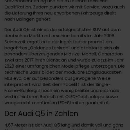
Serviceorientierung und die exzellente fachliche
Qualifikation. Zudem punkten wir mit Service, wozu auch
die Lieferung Ihres neu erworbenen Fahrzeugs direkt
nach Balingen gehört.
Der Audi Q5 ist eines der erfolgreichsten SUV auf dem
deutschen Markt und erschien bereits im Jahr 2008.
Seinerzeit ergatterte der Ingolstädter prompt ein
begehrtes „Goldenes Lenkrad“ und etablierte sich als
besonders überzeugendes Midsize-Modell. Generation
zwei trat 2017 ihren Dienst an und wurde zuletzt im Jahr
2020 einer umfangreichen Modellpflege unterzogen. Die
technische Basis bildet der modulare Längsbaukasten
MLB evo, der auf besonders ausgewogene Weise
interpretiert wird. Seit dem Facelift ist der Single-
Frame-Kühlergrill noch ein wenig breiter und erstmals
wird im hinteren Bereich mit OLED-Technologie sowie
waagerecht montierten LED-Streifen gearbeitet.
Der Audi Q5 in Zahlen
4,67 Meter ist der Audi Q5 lang und damit voll und ganz