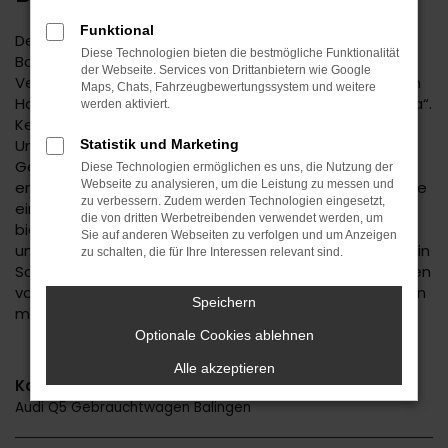
Funktional
Der Audi Q5 ist eine kluge Wahl für Ihre Mobilität in
Diese Technologien bieten die bestmögliche Funktionalität
Balingen. Bei diesem Fahrzeug gehen
der Webseite. Services von Drittanbietern wie Google
Vernunftsargumente und emotionale Aspekte Hand in
Maps, Chats, Fahrzeugbewertungssystem und weitere
Hand und geben beide den Ausschlag für ein klares „Ja“.
werden aktiviert.
Kennzeichnend für den Audi Q5 ist die Ausstattung.
Unabhängig davon, ob Sie sich für einen
Statistik und Marketing
Gebrauchtwagen und damit für ein älteres Baujahr
Diese Technologien ermöglichen es uns, die Nutzung der
entscheiden oder einen Neuwagen wählen erhalten Sie
Webseite zu analysieren, um die Leistung zu messen und
zu verbessern. Zudem werden Technologien eingesetzt,
ein rundum tadelloses Modell. Wir vom Autohaus Daub
die von dritten Werbetreibenden verwendet werden, um
bieten Ihnen den Audi Q5 zu einem exzellenten Preis
Sie auf anderen Webseiten zu verfolgen und um Anzeigen
und ermöglichen zudem immer wieder das Einsteigen in
zu schalten, die für Ihre Interessen relevant sind.
Sondermodelle. Wenn Sie Ihre Mobilität auf den Straßen
von Balingen und Umgebung auf ein neues Level heben
Speichern
möchten, ist der Audi Q5 bestens geeignet.
Optionale Cookies ablehnen
Alle akzeptieren
Kategorie
Audi Q5 Gebrauchtwagen Balingen