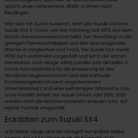
spricht unser Lieferservice, direkt zu Ihnen nach
Reutlingen.
Wer sich mit Autos auskennt, liebt den Suzuki SX4 bzw.
Suzuki SX4 S-Cross, wie das Fahrzeug seit 2013 und dem
ersten Generationswechsel heißt. Der Grund liegt in der
geringen Pannenanfälligkeit und den überzeugenden
Werten in Vergleichen und Tests. Der Suzuki SX4 wurde
2006 zum ersten Mal vorgestellt und lief in der ersten
Generation noch einige Jahre parallel zum aktuellen S-
Cross. Kennzeichnend für die Erneuerung ist das
deutliche Längenwachstum und das kraftvolle
Erscheinungsbild mitsamt angedeutetem
Unterfahrschutz und einer keilförmigen Silhouette. Das
erste Facelift erhielt der Suzuki SX4 im Jahr 2016, 2020
wurden dann die Motoren komplett erneuert bzw. auf
Hybrid-Technik umgestellt.
Eckdaten zum Suzuki SX4
4,30 Meter Länge sind der Inbegriff kompakter Maße,
sodass der SX4 S-Cross auch als Kompakt-SUV