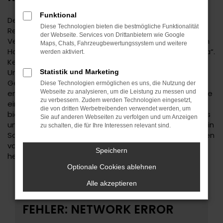
Funktional
Der Suzuki SX4 ist eine kluge Wahl für Ihre Mobilität in
Diese Technologien bieten die bestmögliche Funktionalität
Reutlingen. Bei diesem Fahrzeug gehen
der Webseite. Services von Drittanbietern wie Google
Vernunftsargumente und emotionale Aspekte Hand in
Maps, Chats, Fahrzeugbewertungssystem und weitere
Hand und geben beide den Ausschlag für ein klares „Ja“.
werden aktiviert.
Kennzeichnend für den Suzuki SX4 ist die Ausstattung.
Unabhängig davon, ob Sie sich für einen
Statistik und Marketing
Gebrauchtwagen und damit für ein älteres Baujahr
Diese Technologien ermöglichen es uns, die Nutzung der
entscheiden oder einen Neuwagen wählen erhalten Sie
Webseite zu analysieren, um die Leistung zu messen und
zu verbessern. Zudem werden Technologien eingesetzt,
ein rundum tadelloses Modell. Wir vom Autohaus Daub
die von dritten Werbetreibenden verwendet werden, um
bieten Ihnen den Suzuki SX4 zu einem exzellenten Preis
Sie auf anderen Webseiten zu verfolgen und um Anzeigen
und ermöglichen zudem immer wieder das Einsteigen in
zu schalten, die für Ihre Interessen relevant sind.
Sondermodelle. Wenn Sie Ihre Mobilität auf den Straßen
von Reutlingen und Umgebung auf ein neues Level
Speichern
heben möchten, ist der Suzuki SX4 bestens geeignet.
Optionale Cookies ablehnen
Alle akzeptieren
FEHLER: NETWORK ERROR