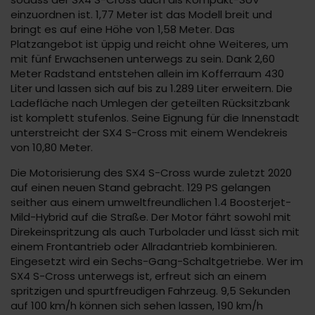
einzuordnen ist. 1,77 Meter ist das Modell breit und
bringt es auf eine Höhe von 1,58 Meter. Das
Platzangebot ist üppig und reicht ohne Weiteres, um
mit fünf Erwachsenen unterwegs zu sein. Dank 2,60
Meter Radstand entstehen allein im Kofferraum 430
Liter und lassen sich auf bis zu 1.289 Liter erweitern. Die
Ladefläche nach Umlegen der geteilten Rücksitzbank
ist komplett stufenlos. Seine Eignung für die Innenstadt
unterstreicht der SX4 S-Cross mit einem Wendekreis
von 10,80 Meter.
Die Motorisierung des SX4 S-Cross wurde zuletzt 2020
auf einen neuen Stand gebracht. 129 PS gelangen
seither aus einem umweltfreundlichen 1.4 Boosterjet-
Mild-Hybrid auf die Straße. Der Motor fährt sowohl mit
Direkeinspritzung als auch Turbolader und lässt sich mit
einem Frontantrieb oder Allradantrieb kombinieren.
Eingesetzt wird ein Sechs-Gang-Schaltgetriebe. Wer im
SX4 S-Cross unterwegs ist, erfreut sich an einem
spritzigen und spurtfreudigen Fahrzeug. 9,5 Sekunden
auf 100 km/h können sich sehen lassen, 190 km/h