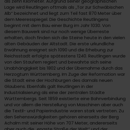
als zehn Kilometer. Aufgrund seiner geographischen
Lage wird Reutlingen oftmals als „Tor zur Schwäbischen
Alb“ bezeichnet und liegt zum Teil fast 870 Meter über
dem Meeresspiegel. Die Geschichte Reutlingens
beginnt mit dem Bau einer Burg im Jahr 1030. Von
diesem Bauwerk sind nur noch wenige Überreste
erhalten, doch finden sich die Steine heute in den vielen
alten Gebäuden der Altstadt. Die erste urkundliche
Erwähnung ereignet sich 1090 und die Erhebung zur
Reichsstadt erfolgte spätestens 1240. Reutlingen wurde
von den Staufern regiert und bewahrte sich seine
Unabhängigkeit bis 1802 und der Übernahme durch das
Herzogtum Württemberg. Im Zuge der Reformation war
die Stadt eine der Hochburgen des damals neuen
Glaubens. Ebenfalls galt Reutlingen in der
Industrialisierung als eine der zentralen Städte
Württembergs. Seit 1859 existierte eine Bahnverbindung
und vor allem die Herstellung von Maschinen aber auch
die Textil- und Papierindustrie waren stark vertreten. Zu
den Sehenswürdigkeiten gehören einerseits der Berg
Achalm mit seiner Höhe von 707 Meter, andererseits
aber auch die „engste Straße der Welt“ und der