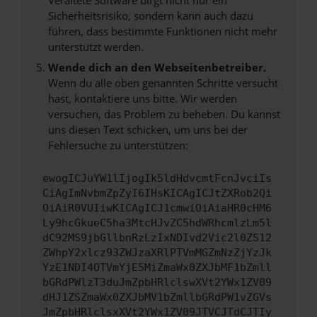
Sicherheitsrisiko, sondern kann auch dazu
führen, dass bestimmte Funktionen nicht mehr
unterstützt werden.
Wende dich an den Webseitenbetreiber.
Wenn du alle oben genannten Schritte versucht
hast, kontaktiere uns bitte. Wir werden
versuchen, das Problem zu beheben. Du kannst
uns diesen Text schicken, um uns bei der
Fehlersuche zu unterstützen:
ewogICJuYW1lIjogIk5ldHdvcmtFcnJvciIs
CiAgImNvbmZpZyI6IHsKICAgICJtZXRob2Qi
OiAiR0VUIiwKICAgICJ1cmwiOiAiaHR0cHM6
Ly9hcGkueC5ha3MtcHJvZC5hdWRhcmlzLm5l
dC92MS9jbGllbnRzLzIxNDIvd2Vic2l0ZS12
ZWhpY2xlcz93ZWJzaXRlPTVmMGZmNzZjYzJk
YzE1NDI4OTVmYjE5MiZmaWx0ZXJbMF1bZmll
bGRdPWlzT3duJmZpbHRlclswXVt2YWx1ZV09
dHJ1ZSZmaWx0ZXJbMV1bZmllbGRdPW1vZGVs
JmZpbHRlclsxXVt2YWx1ZV09JTVCJTdCJTIy