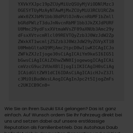
YXVkYXJpc19pZCUyMiUzQSUyMjViODNlMzc3
OGE5YTUyMzAyNTAwMjMxZCUyMiU3RCU1RCZm
aWx0ZXJbMV1bb3BdPUlOJnNvcnRbMF1bZmll
bGRdPWlzT3duJnNvcnRbMF1bb3JkZXJdPURF
U0Mmc29ydFsxXVtmaWVsZF09aXNUb3Amc29y
dFsxXVtvcmRlcl09REVTQyZzb3J0WzJdW2Zp
ZWxkXT1wcmljZSZzb3J0WzJdW29yZGVyXT1B
U0MmbGltaXQ9MjAmc2tpcD0wIiwKICAgICJo
ZWFkZXJzIjoge30sCiAgICAiYm9keSI6IG51
bGwsCiAgICAiZXhwZWN0IjogewogICAgICAi
cmVzcG9uc2VUeXBlIjogIiIKICAgIH0sCiAg
ICAidGltZW91dCI6IDAsCiAgICAicHJvZ3Jl
c3MiOiBudWxsLAogICAgInJpc2t5IjogZmFs
c2UKICB9Cn0=
Wie Sie an Ihren Suzuki SX4 gelangen? Das ist ganz
einfach. Auf Wunsch ordern Sie Ihr Fahrzeug direkt bei
uns und setzen dabei auf unsere erstklassige
Reputation als Familienbetrieb. Das Autohaus Daub