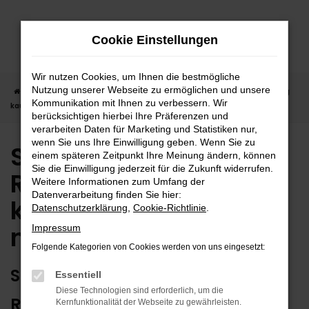
Zum
Hauptinhalt
Cookie Einstellungen
springen
Wir nutzen Cookies, um Ihnen die bestmögliche
Nutzung unserer Webseite zu ermöglichen und unsere
Startseite
Reutlingen
Suzuki
Suzuki SX4 in Reutlingen günstig
Kommunikation mit Ihnen zu verbessern. Wir
kaufen | Lieferservice nach Reutlingen
berücksichtigen hierbei Ihre Präferenzen und
verarbeiten Daten für Marketing und Statistiken nur,
wenn Sie uns Ihre Einwilligung geben. Wenn Sie zu
Suzuki SX4 in
einem späteren Zeitpunkt Ihre Meinung ändern, können
Sie die Einwilligung jederzeit für die Zukunft widerrufen.
Reutlingen günstig
Weitere Informationen zum Umfang der
Datenverarbeitung finden Sie hier:
kaufen | Lieferservice
Datenschutzerklärung
,
Cookie-Richtlinie
.
nach Reutlingen
Impressum
Folgende Kategorien von Cookies werden von uns eingesetzt:
SUZUKI SX4 – ERSTKLASSIG FÜR
Essentiell
Diese Technologien sind erforderlich, um die
REUTLINGEN GEEIGNET
Kernfunktionalität der Webseite zu gewährleisten.