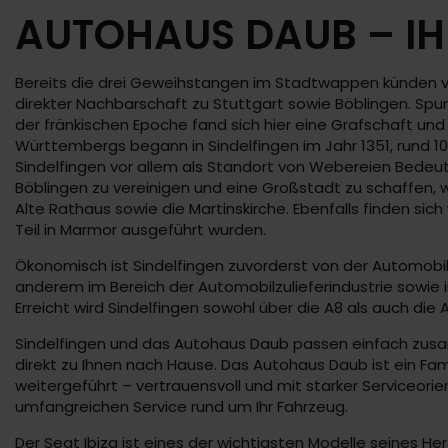
AUTOHAUS DAUB – IH
Bereits die drei Geweihstangen im Stadtwappen künden von
direkter Nachbarschaft zu Stuttgart sowie Böblingen. Sp
der fränkischen Epoche fand sich hier eine Grafschaft un
Württembergs begann in Sindelfingen im Jahr 1351, rund 10
Sindelfingen vor allem als Standort von Webereien Bedeut
Böblingen zu vereinigen und eine Großstadt zu schaffen, was
Alte Rathaus sowie die Martinskirche. Ebenfalls finden sic
Teil in Marmor ausgeführt wurden.
Ökonomisch ist Sindelfingen zuvorderst von der Automobili
anderem im Bereich der Automobilzulieferindustrie sowie
Erreicht wird Sindelfingen sowohl über die A8 als auch die 
Sindelfingen und das Autohaus Daub passen einfach zusam
direkt zu Ihnen nach Hause. Das Autohaus Daub ist ein Fam
weitergeführt – vertrauensvoll und mit starker Service
umfangreichen Service rund um Ihr Fahrzeug.
Der Seat Ibiza ist eines der wichtigsten Modelle seines He