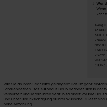
Wende
Wenn d
kannst
ewogI
AiaHR
aXRlP
ZmaWx
Mzc3O
1bb3J
ZSZzb
wsCiA
cHJvZ
Wie Sie an Ihren Seat Ibiza gelangen? Das ist ganz einfach
Familienbetrieb. Das Autohaus Daub befindet sich in der zw
verwurzelt und liefern Ihren Seat Ibiza direkt vor Ihre Haus
und unter Berücksichtigung all Ihrer Wünsche. Zuletzt si
ohne Anzahlung.