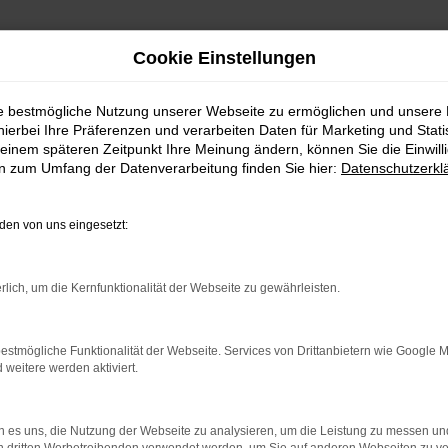
Cookie Einstellungen
ie bestmögliche Nutzung unserer Webseite zu ermöglichen und unsere
hierbei Ihre Präferenzen und verarbeiten Daten für Marketing und Stati
fen | Lieferservice nach Sindelfingen
einem späteren Zeitpunkt Ihre Meinung ändern, können Sie die Einwillig
en zum Umfang der Datenverarbeitung finden Sie hier:
Datenschutzerkl
en günstig kaufen | Liefer
en von uns eingesetzt:
SSIG FÜR SINDELFINGE
rlich, um die Kernfunktionalität der Webseite zu gewährleisten.
 Sindelfingen. Bei diesem Fahrzeug gehen Vernunftsargument
estmögliche Funktionalität der Webseite. Services von Drittanbietern wie Google 
 Ibiza ist die Ausstattung. Unabhängig davon, ob Sie sich fü
eitere werden aktiviert.
 rundum tadelloses Modell. Wir vom Autohaus Daub bieten Ih
modelle. Wenn Sie Ihre Mobilität auf den Straßen von Sind
 es uns, die Nutzung der Webseite zu analysieren, um die Leistung zu messen u