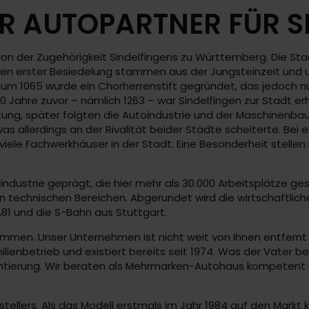
R AUTOPARTNER FÜR S
 der Zugehörigkeit Sindelfingens zu Württemberg. Die Stadt
uren erster Besiedelung stammen aus der Jungsteinzeit und 
d um 1065 wurde ein Chorherrenstift gegründet, das jedoch 
0 Jahre zuvor – nämlich 1263 – war Sindelfingen zur Stadt er
ung, später folgten die Autoindustrie und der Maschinenbau
 allerdings an der Rivalität beider Städte scheiterte. Bei ei
h viele Fachwerkhäuser in der Stadt. Eine Besonderheit stell
ndustrie geprägt, die hier mehr als 30.000 Arbeitsplätze ge
 in technischen Bereichen. Abgerundet wird die wirtschaftl
A81 und die S-Bahn aus Stuttgart.
men. Unser Unternehmen ist nicht weit von Ihnen entfernt 
ilienbetrieb und existiert bereits seit 1974. Was der Vater 
orientierung. Wir beraten als Mehrmarken-Autohaus kompete
rstellers. Als das Modell erstmals im Jahr 1984 auf den Mark