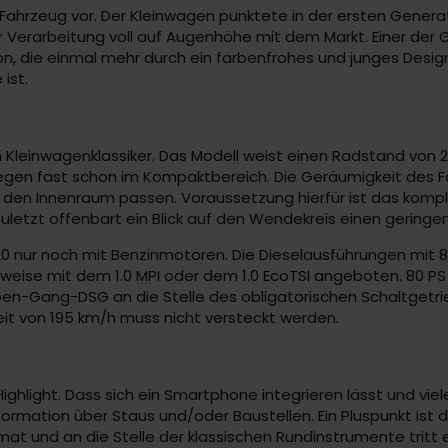
hrzeug vor. Der Kleinwagen punktete in der ersten Generati
 Verarbeitung voll auf Augenhöhe mit dem Markt. Einer der Gr
tion, die einmal mehr durch ein farbenfrohes und junges Desi
ist.
leinwagenklassiker. Das Modell weist einen Radstand von 2,5
 liegen fast schon im Kompaktbereich. Die Geräumigkeit de
r in den Innenraum passen. Voraussetzung hierfür ist das kom
. Zuletzt offenbart ein Blick auf den Wendekreis einen geringe
2020 nur noch mit Benzinmotoren. Die Dieselausführungen mit
weise mit dem 1.0 MPI oder dem 1.0 EcoTSI angeboten. 80 PS 
eben-Gang-DSG an die Stelle des obligatorischen Schaltgetrie
it von 195 km/h muss nicht versteckt werden.
s Highlight. Dass sich ein Smartphone integrieren lässt und vi
formation über Staus und/oder Baustellen. Ein Pluspunkt ist d
t und an die Stelle der klassischen Rundinstrumente tritt e