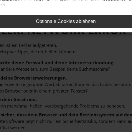
on dritten Werbetreibenden verwendet werden, um Sie auf anderen Webseiten zu ve
ind.
Optionale Cookies ablehnen
HLER: NETWORK ERROR
n ist ein Fehler aufgetreten.
 ein paar Tipps, die dir helfen können:
rüfe deine Firewall und deine Internetverbindung.
 andere Webseiten, zum Beispiel deine Suchmaschine?
 deine Browsererweiterungen.
 Erweiterungen, wie Werbeblocker, können das Laden bestimmter 
n Browser oder in einem privaten Fenster?
e dein Gerät neu.
ann manchmal helfen, vorübergehende Probleme zu beheben.
e sicher, dass dein Browser und dein Betriebssystem auf de
ete Software birgt nicht nur ein Sicherheitsrisiko, sondern kann
tützt werden.