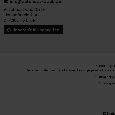
info@autohaus-daub.de
Autohaus Daub GmbH
Kirschbäumle 2-4
D-72160 Horb a.N.
Unsere Öffnungszeiten
Ehemaliger 
1
Der errechnete Preisvorteil sowie die angegebene Erspar
2
Hierbei hand
3
Hierbei h
Barrie