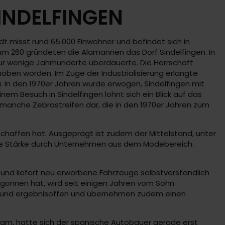
INDELFINGEN
 misst rund 65.000 Einwohner und befindet sich in
um 260 gründeten die Alamannen das Dorf Sindelfingen. In
nur wenige Jahrhunderte überdauerte. Die Herrschaft
hoben worden. Im Zuge der Industrialisierung erlangte
. In den 1970er Jahren wurde erwogen, Sindelfingen mit
nem Besuch in Sindelfingen lohnt sich ein Blick auf das
en manche Zebrastreifen dar, die in den 1970er Jahren zum
schaffen hat. Ausgeprägt ist zudem der Mittelstand, unter
iche Stärke durch Unternehmen aus dem Modebereich.
und liefert neu erworbene Fahrzeuge selbstverständlich
begonnen hat, wird seit einigen Jahren vom Sohn
nt und ergebnisoffen und übernehmen zudem einen
t kam, hatte sich der spanische Autobauer gerade erst