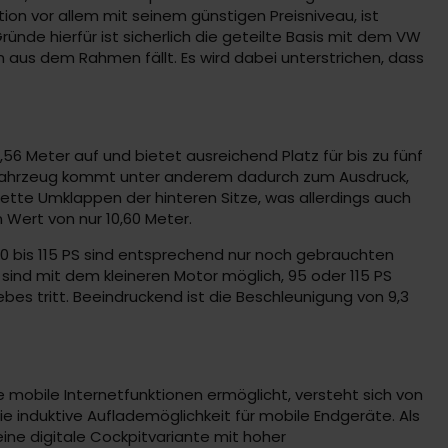
on vor allem mit seinem günstigen Preisniveau, ist
ünde hierfür ist sicherlich die geteilte Basis mit dem VW
gn aus dem Rahmen fällt. Es wird dabei unterstrichen, dass
6 Meter auf und bietet ausreichend Platz für bis zu fünf
s Fahrzeug kommt unter anderem dadurch zum Ausdruck,
plette Umklappen der hinteren Sitze, was allerdings auch
n Wert von nur 10,60 Meter.
 80 bis 115 PS sind entsprechend nur noch gebrauchten
sind mit dem kleineren Motor möglich, 95 oder 115 PS
bes tritt. Beeindruckend ist die Beschleunigung von 9,3
ele mobile Internetfunktionen ermöglicht, versteht sich von
ie induktive Auflademöglichkeit für mobile Endgeräte. Als
ine digitale Cockpitvariante mit hoher