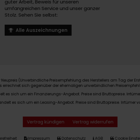
guter Arbeit, Beweis für unseren
umfangreichen Service und unser ganzer
Stolz. Sehen Sie selbst:
Alle Auszeichnungen
Neupreis (Unverbindliche Preisempfehlung des Herstellers am Tag der Ers
nis errechnet sich gegenüber der ehemaligen unverbindlichen Preisempfehl
elt es sich um ein Finanzierungs-Angebot. Preise sind Bruttopreise. Irrtüme
andelt es sich um ein Leasing-Angebot. Preise sind Bruttopreise. Irrtümer v
Vertrag kündigen
Vertrag widerrufen
refreiheit
Impressum
Datenschutz
AGB
Cookie Einste