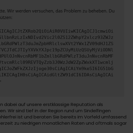
bitte. Wir werden versuchen, das Problem zu beheben. Du
ützen:
KICAgICJtZXRob2QiOiAiR0VUIiwKICAgICJ1cmwiOi
GllbnRzLzIxNDIvd2Vic2l0ZS12ZWhpY2xlcz93ZWJz
lbGRdPWlzT3duJmZpbHRlclswXVt2YWx1ZV09dHJ1ZS
TVCJTdCJTIyYXVkYXJpc19pZCUyMiUzQSUyMjViODNl
dPUlOJnNvcnRbMF1bZmllbGRdPWlzT3duJnNvcnRbMF
VtvcmRlcl09REVTQyZzb3J0WzJdW2ZpZWxkXT1wcmlj
gICJoZWFkZXJzIjoge30sCiAgICAiYm9keSI6IG51bG
iIKICAgIH0sCiAgICAidGltZW91dCI6IDAsCiAgICAi
=
en dabei auf unsere erstklassige Reputation als
n. Wir sind tief in der Region rund um Sindelfingen
 fehlerfrei ist und beraten Sie bereits im Vorfeld umfassend
derzeit zu niedrigen monatlichen Raten und oftmals sogar