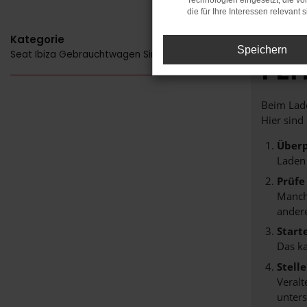
Technologien eingesetzt, die v
die für Ihre Interessen relevant s
Kategorie
Speichern
Seat Ibiza Gebrauchtwagen Sindelfingen
FE
Beim Lade
Hier sind
Überp
Laden
Prüfe
Manche
andere
Start
Das k
Stell
Veralt
unters