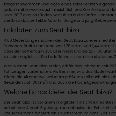
freigeschwommen und legte eines seiner ersten eigenen Fa
jedoch mittlerweile auch hinsichtlich des Komforts und der
Polo. 2017 ging es für den Seat Ibiza in die fünfte Genera
der Ibiza das perfekte Auto für Junge und jung Gebliebene 
Eckdaten zum Seat Ibiza
4,06 Meter Länge machen den Seat Ibiza zu einem echten K
Personen. Breite und Höhe von 1,78 Meter und 1,44 Meter
dass der Kofferraum 355 Liter misst und bis zu 1.165 Lite
einzeln möglich ist. Die Ladefläche ist natürlich stufenlos
Wer in einen Seat Ibiza steigt, erhält das Fahrzeug seit 
Fahrzeugen vorbehalten. Als Benziner wird das Modell wahl
bilden die Alternative, wobei im größeren Fall auch ein Si
Sekunden auf 100 km/h und auch die Höchstgeschwindigke
Welche Extras bietet der Seat Ibiza?
Der Seat Ibiza ist vor allem in digitaler Hinsicht ein echte
selbst. Von A nach B gelangt man inklusive der Echtzeit-In
Steuerelement fungiert ein Touchscreen im Acht-Zoll-Forma