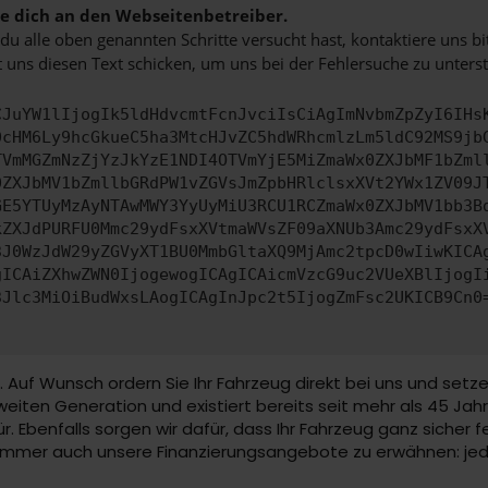
 dich an den Webseitenbetreiber.
u alle oben genannten Schritte versucht hast, kontaktiere uns 
 uns diesen Text schicken, um uns bei der Fehlersuche zu unterst
CJuYW1lIjogIk5ldHdvcmtFcnJvciIsCiAgImNvbmZpZyI6IHs
0cHM6Ly9hcGkueC5ha3MtcHJvZC5hdWRhcmlzLm5ldC92MS9jb
TVmMGZmNzZjYzJkYzE1NDI4OTVmYjE5MiZmaWx0ZXJbMF1bZml
0ZXJbMV1bZmllbGRdPW1vZGVsJmZpbHRlclsxXVt2YWx1ZV09J
GE5YTUyMzAyNTAwMWY3YyUyMiU3RCU1RCZmaWx0ZXJbMV1bb3B
kZXJdPURFU0Mmc29ydFsxXVtmaWVsZF09aXNUb3Amc29ydFsxX
3J0WzJdW29yZGVyXT1BU0MmbGltaXQ9MjAmc2tpcD0wIiwKICA
gICAiZXhwZWN0IjogewogICAgICAicmVzcG9uc2VUeXBlIjogI
3Jlc3MiOiBudWxsLAogICAgInJpc2t5IjogZmFsc2UKICB9Cn0
. Auf Wunsch ordern Sie Ihr Fahrzeug direkt bei uns und setz
eiten Generation und existiert bereits seit mehr als 45 Jahre
tür. Ebenfalls sorgen wir dafür, dass Ihr Fahrzeug ganz sicher
nd immer auch unsere Finanzierungsangebote zu erwähnen: je