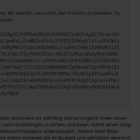
bitte. Wir werden versuchen, das Problem zu beheben. Du
ützen:
KICAgICJtZXRob2QiOiAiR0VUIiwKICAgICJ1cmwiOi
GllbnRzLzIxNDIvd2Vic2l0ZS12ZWhpY2xlcz93ZWJz
lbGRdPWlzT3duJmZpbHRlclswXVt2YWx1ZV09dHJ1ZS
TVCJTdCJTIyYXVkYXJpc19pZCUyMiUzQSUyMjViODNl
dPUlOJmZpbHRlclsyXVtmaWVsZF09dXNhZ2VTdGF0ZS
zJdW29wXT1JTiZzb3J0WzBdW2ZpZWxkXT1pc093biZz
vcnRbMV1bb3JkZXJdPURFU0Mmc29ydFsyXVtmaWVsZF
CIsCiAgICAiaGVhZGVycyI6IHt9LAogICAgImJvZHki
wZSI6ICIiCiAgICB9LAogICAgInRpbWVvdXQiOiAwLA
iAgfQp9
r Sortiment ist vielfältig und ermöglicht Ihnen einen
t nach Sindelfingen zu liefern und Ihnen damit einen Weg
 Gebrauchtwagens widerspiegelt. Unsere Seat Ibiza
ese Weise schonen Sie Ihr Budget und genießen dennoch