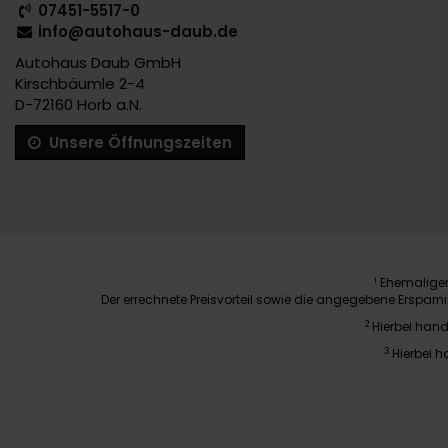
07451-5517-0
info@autohaus-daub.de
Autohaus Daub GmbH
Kirschbäumle 2-4
D-72160 Horb a.N.
Unsere Öffnungszeiten
Ehemaliger 
1
Der errechnete Preisvorteil sowie die angegebene Erspar
2
Hierbei hand
3
Hierbei h