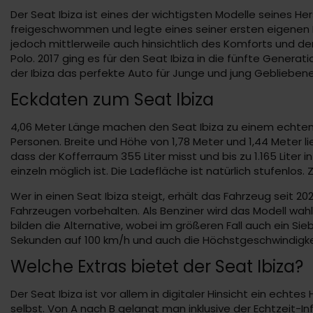
Der Seat Ibiza ist eines der wichtigsten Modelle seines He
freigeschwommen und legte eines seiner ersten eigenen Fa
jedoch mittlerweile auch hinsichtlich des Komforts und der
Polo. 2017 ging es für den Seat Ibiza in die fünfte Genera
der Ibiza das perfekte Auto für Junge und jung Gebliebene 
Eckdaten zum Seat Ibiza
4,06 Meter Länge machen den Seat Ibiza zu einem echten K
Personen. Breite und Höhe von 1,78 Meter und 1,44 Meter
dass der Kofferraum 355 Liter misst und bis zu 1.165 Lite
einzeln möglich ist. Die Ladefläche ist natürlich stufenlos
Wer in einen Seat Ibiza steigt, erhält das Fahrzeug seit 
Fahrzeugen vorbehalten. Als Benziner wird das Modell wahl
bilden die Alternative, wobei im größeren Fall auch ein Si
Sekunden auf 100 km/h und auch die Höchstgeschwindigke
Welche Extras bietet der Seat Ibiza?
Der Seat Ibiza ist vor allem in digitaler Hinsicht ein echte
selbst. Von A nach B gelangt man inklusive der Echtzeit-In