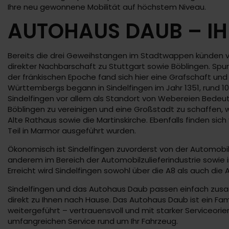
Ihre neu gewonnene Mobilität auf höchstem Niveau.
AUTOHAUS DAUB – IH
Bereits die drei Geweihstangen im Stadtwappen künden von
direkter Nachbarschaft zu Stuttgart sowie Böblingen. Sp
der fränkischen Epoche fand sich hier eine Grafschaft un
Württembergs begann in Sindelfingen im Jahr 1351, rund 10
Sindelfingen vor allem als Standort von Webereien Bedeut
Böblingen zu vereinigen und eine Großstadt zu schaffen, was
Alte Rathaus sowie die Martinskirche. Ebenfalls finden sic
Teil in Marmor ausgeführt wurden.
Ökonomisch ist Sindelfingen zuvorderst von der Automobili
anderem im Bereich der Automobilzulieferindustrie sowie
Erreicht wird Sindelfingen sowohl über die A8 als auch die 
Sindelfingen und das Autohaus Daub passen einfach zusam
direkt zu Ihnen nach Hause. Das Autohaus Daub ist ein Fam
weitergeführt – vertrauensvoll und mit starker Service
umfangreichen Service rund um Ihr Fahrzeug.