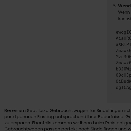
Wende
Wenn d
kannst
ewogI
AiaHR
aXRlP
ZmaWx
Mzc3O
ZmaWx
b3J0W
09cHJ
OiBud
ogICA
Bei einem Seat Ibiza Gebrauchtwagen für Sindelfingen sch
punktgenauen Einstieg entsprechend Ihrer Bedürfnisse. Ge
zu ersparen. Ebenfalls kommen wir Ihnen beim Preis entge
Gebrauchtwagen passen perfekt nach Sindelfingen und we