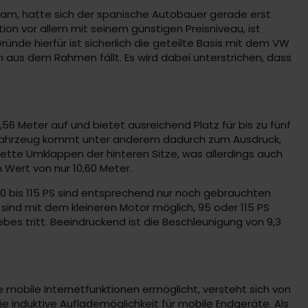
t kam, hatte sich der spanische Autobauer gerade erst
on vor allem mit seinem günstigen Preisniveau, ist
ünde hierfür ist sicherlich die geteilte Basis mit dem VW
gn aus dem Rahmen fällt. Es wird dabei unterstrichen, dass
6 Meter auf und bietet ausreichend Platz für bis zu fünf
s Fahrzeug kommt unter anderem dadurch zum Ausdruck,
plette Umklappen der hinteren Sitze, was allerdings auch
n Wert von nur 10,60 Meter.
 80 bis 115 PS sind entsprechend nur noch gebrauchten
sind mit dem kleineren Motor möglich, 95 oder 115 PS
bes tritt. Beeindruckend ist die Beschleunigung von 9,3
ele mobile Internetfunktionen ermöglicht, versteht sich von
ie induktive Auflademöglichkeit für mobile Endgeräte. Als