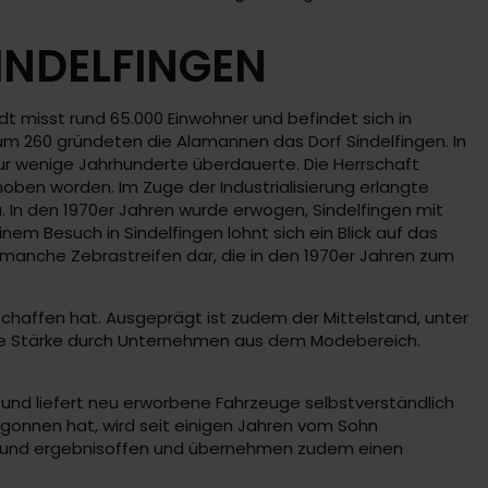
INDELFINGEN
 misst rund 65.000 Einwohner und befindet sich in
um 260 gründeten die Alamannen das Dorf Sindelfingen. In
nur wenige Jahrhunderte überdauerte. Die Herrschaft
hoben worden. Im Zuge der Industrialisierung erlangte
. In den 1970er Jahren wurde erwogen, Sindelfingen mit
nem Besuch in Sindelfingen lohnt sich ein Blick auf das
en manche Zebrastreifen dar, die in den 1970er Jahren zum
schaffen hat. Ausgeprägt ist zudem der Mittelstand, unter
iche Stärke durch Unternehmen aus dem Modebereich.
und liefert neu erworbene Fahrzeuge selbstverständlich
begonnen hat, wird seit einigen Jahren vom Sohn
nt und ergebnisoffen und übernehmen zudem einen