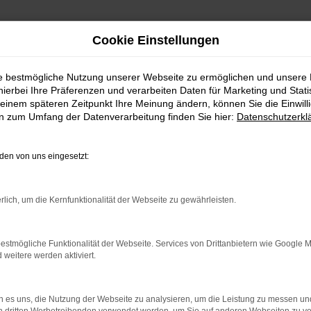
Cookie Einstellungen
ie bestmögliche Nutzung unserer Webseite zu ermöglichen und unsere
hierbei Ihre Präferenzen und verarbeiten Daten für Marketing und Stati
n | Lieferservice nach Sindelfingen
einem späteren Zeitpunkt Ihre Meinung ändern, können Sie die Einwillig
en zum Umfang der Datenverarbeitung finden Sie hier:
Datenschutzerkl
en | Lieferservice nach 
en von uns eingesetzt:
ELFINGEN – IHR SEAT I
rlich, um die Kernfunktionalität der Webseite zu gewährleisten.
fingen suchen, empfehlen wir Ihnen einen Seat Ibiza Gebrauc
estmögliche Funktionalität der Webseite. Services von Drittanbietern wie Google 
eitere werden aktiviert.
ch längst auf dem Weg zu einem Klassiker. Kennzeichnend ist
indelfingen im Autohaus Daub kaufen, profitieren Sie von 
erst dann zufrieden, wenn keinerlei Mängel mehr existieren u
 es uns, die Nutzung der Webseite zu analysieren, um die Leistung zu messen u