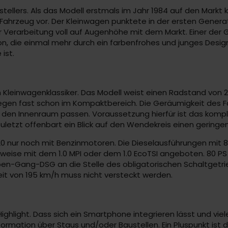
rstellers. Als das Modell erstmals im Jahr 1984 auf den Mark
hrzeug vor. Der Kleinwagen punktete in der ersten Generati
 Verarbeitung voll auf Augenhöhe mit dem Markt. Einer der Gr
tion, die einmal mehr durch ein farbenfrohes und junges Desi
ist.
leinwagenklassiker. Das Modell weist einen Radstand von 2,5
 liegen fast schon im Kompaktbereich. Die Geräumigkeit de
r in den Innenraum passen. Voraussetzung hierfür ist das kom
. Zuletzt offenbart ein Blick auf den Wendekreis einen geringe
2020 nur noch mit Benzinmotoren. Die Dieselausführungen mit
weise mit dem 1.0 MPI oder dem 1.0 EcoTSI angeboten. 80 PS 
eben-Gang-DSG an die Stelle des obligatorischen Schaltgetrie
it von 195 km/h muss nicht versteckt werden.
s Highlight. Dass sich ein Smartphone integrieren lässt und vi
formation über Staus und/oder Baustellen. Ein Pluspunkt ist d