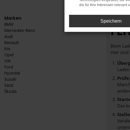
Technologien eingesetzt, die v
die für Ihre Interessen relevant s
Marken
Speichern
BMW
FE
Mercedes-Benz
Audi
Renault
Beim Lade
Kia
Hier sind
Opel
VW
Überp
Ford
Laden
Hyundai
Prüfe
Suzuki
Manche
Seat
andere
Škoda
Start
Das k
Stell
Veralt
unters