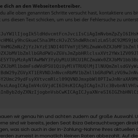
 dich an den Webseitenbetreiber.
u alle oben genannten Schritte versucht hast, kontaktiere uns 
 uns diesen Text schicken, um uns bei der Fehlersuche zu unterst
CJuYW1lIjogIk5ldHdvcmtFcnJvciIsCiAgImNvbmZpZyI6IHs
0cHM6Ly9hcGkueC5ha3MtcHJvZC5hdWRhcmlzLm5ldC92MS9jb
TVmMGZmNzZjYzJkYzE1NDI4OTVmYjE5MiZmaWx0ZXJbMF1bZml
0ZXJbMV1bZmllbGRdPW1vZGVsJmZpbHRlclsxXVt2YWx1ZV09J
GE5YTUyMzAyNTAwMWY3YyUyMiU3RCU1RCZmaWx0ZXJbMV1bb3B
0ZXJbMl1bdmFsdWVdPSU1QiUyMlVTRUQlMjIlNUQmZmlsdGVyW
zBdW29yZGVyXT1ERVNDJnNvcnRbMV1bZmllbGRdPWlzVG9wJnN
pY2Umc29ydFsyXVtvcmRlcl09QVNDJmxpbWl0PTIwJnNraXA9M
WxsLAogICAgImV4cGVjdCI6IHsKICAgICAgInJlc3BvbnNlVHl
gInByb2dyZXNzIjogbnVsbCwKICAgICJyaXNreSI6IGZhbHNlC
auen wir genau hin und achten zudem auf große Auswahl. Unse
rne sind wir bereits, jeden Seat Ibiza Gebrauchtwagen direk
gen, was sich auch in der In-Zahlung-Nahme Ihres aktuellen
rden zumeist in monatlich kleinen Raten abbezahlt. Auf di