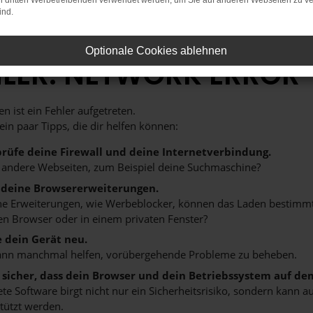
on dritten Werbetreibenden verwendet werden, um Sie auf anderen Webseiten zu ve
ind.
Optionale Cookies ablehnen
HLER: NETWORK ERROR
n ist ein Fehler aufgetreten.
 ein paar Tipps, die dir helfen können:
rüfe deine Firewall und deine Internetverbindung.
 andere Webseiten, zum Beispiel deine Suchmaschine?
 deine Browsererweiterungen.
 Erweiterungen, wie Werbeblocker, können das Laden bestimmter 
n Browser oder in einem privaten Fenster?
e dein Gerät neu.
ann manchmal helfen, vorübergehende Probleme zu beheben.
e sicher, dass dein Browser und dein Betriebssystem auf de
ete Software birgt nicht nur ein Sicherheitsrisiko, sondern kann
tützt werden.