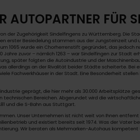
R AUTOPARTNER FÜR S
 der Zugehörigkeit Sindelfingens zu Württemberg. Die Stadt
uren erster Besiedelung stammen aus der Jungsteinzeit und 
d um 1065 wurde ein Chorherrenstift gegründet, das jedoch 
0 Jahre zuvor – nämlich 1263 – war Sindelfingen zur Stadt er
ung, später folgten die Autoindustrie und der Maschinenbau
 allerdings an der Rivalität beider Städte scheiterte. Bei ei
h viele Fachwerkhäuser in der Stadt. Eine Besonderheit stell
ndustrie geprägt, die hier mehr als 30.000 Arbeitsplätze ge
 in technischen Bereichen. Abgerundet wird die wirtschaftl
A81 und die S-Bahn aus Stuttgart.
men. Unser Unternehmen ist nicht weit von Ihnen entfernt 
ilienbetrieb und existiert bereits seit 1974. Was der Vater 
orientierung. Wir beraten als Mehrmarken-Autohaus kompete