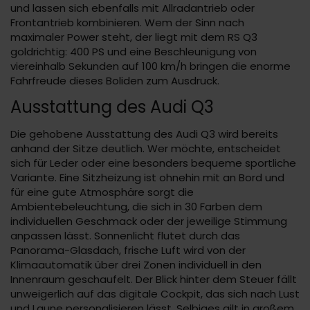
und lassen sich ebenfalls mit Allradantrieb oder
Frontantrieb kombinieren. Wem der Sinn nach
maximaler Power steht, der liegt mit dem RS Q3
goldrichtig: 400 PS und eine Beschleunigung von
viereinhalb Sekunden auf 100 km/h bringen die enorme
Fahrfreude dieses Boliden zum Ausdruck.
Ausstattung des Audi Q3
Die gehobene Ausstattung des Audi Q3 wird bereits
anhand der Sitze deutlich. Wer möchte, entscheidet
sich für Leder oder eine besonders bequeme sportliche
Variante. Eine Sitzheizung ist ohnehin mit an Bord und
für eine gute Atmosphäre sorgt die
Ambientebeleuchtung, die sich in 30 Farben dem
individuellen Geschmack oder der jeweilige Stimmung
anpassen lässt. Sonnenlicht flutet durch das
Panorama-Glasdach, frische Luft wird von der
Klimaautomatik über drei Zonen individuell in den
Innenraum geschaufelt. Der Blick hinter dem Steuer fällt
unweigerlich auf das digitale Cockpit, das sich nach Lust
und Laune personalisieren lässt. Selbiges gilt in großem