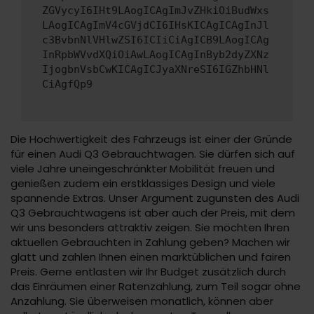
ZGVycyI6IHt9LAogICAgImJvZHkiOiBudWxs
LAogICAgImV4cGVjdCI6IHsKICAgICAgInJl
c3BvbnNlVHlwZSI6ICIiCiAgICB9LAogICAg
InRpbWVvdXQiOiAwLAogICAgInByb2dyZXNz
IjogbnVsbCwKICAgICJyaXNreSI6IGZhbHNl
CiAgfQp9
Die Hochwertigkeit des Fahrzeugs ist einer der Gründe
für einen Audi Q3 Gebrauchtwagen. Sie dürfen sich auf
viele Jahre uneingeschränkter Mobilität freuen und
genießen zudem ein erstklassiges Design und viele
spannende Extras. Unser Argument zugunsten des Audi
Q3 Gebrauchtwagens ist aber auch der Preis, mit dem
wir uns besonders attraktiv zeigen. Sie möchten Ihren
aktuellen Gebrauchten in Zahlung geben? Machen wir
glatt und zahlen Ihnen einen marktüblichen und fairen
Preis. Gerne entlasten wir Ihr Budget zusätzlich durch
das Einräumen einer Ratenzahlung, zum Teil sogar ohne
Anzahlung. Sie überweisen monatlich, können aber