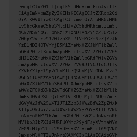
ewogICJuYW1lIjogIk5ldHdvcmtFcnJvciIs
CiAgImNvbmZpZyI6IHsKICAgICJtZXRob2Qi
OiAiR0VUIiwKICAgICJ1cmwiOiAiaHR0cHM6
Ly9hcGkueC5ha3MtcHJvZC5hdWRhcmlzLm5l
dC92MS9jbGllbnRzLzIxNDIvd2Vic2l0ZS12
ZWhpY2xlcz93ZWJzaXRlPTVmMGZmNzZjYzJk
YzE1NDI4OTVmYjE5MiZmaWx0ZXJbMF1bZmll
bGRdPWlzT3duJmZpbHRlclswXVt2YWx1ZV09
dHJ1ZSZmaWx0ZXJbMV1bZmllbGRdPW1vZGVs
JmZpbHRlclsxXVt2YWx1ZV09JTVCJTdCJTIy
YXVkYXJpc19pZCUyMiUzQSUyMjViODNlMzc3
OGE5YTUyMzAyNTAwMjE4NSUyMiU3RCU1RCZm
aWx0ZXJbMV1bb3BdPUlOJmZpbHRlclsyXVtm
aWVsZF09dXNhZ2VTdGF0ZSZmaWx0ZXJbMl1b
dmFsdWVdPSU1QiUyMlVTRUQlMjIlNUQmZmls
dGVyWzJdW29wXT1JTiZzb3J0WzBdW2ZpZWxk
XT1pc093biZzb3J0WzBdW29yZGVyXT1ERVND
JnNvcnRbMV1bZmllbGRdPWlzVG9wJnNvcnRb
MV1bb3JkZXJdPURFU0Mmc29ydFsyXVtmaWVs
ZF09cHJpY2Umc29ydFsyXVtvcmRlcl09QVND
JmxpbWl0PTIwJnNraXA9MCIsCiAgICAiaGVh