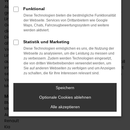
Wenn Sie nicht bereits über diese Möglichkeit des
Autokaufs nachgedacht haben, erläutern wir Ihnen
Funktional
gerne die zahlreichen Vorteile. Da ist natürlich in erster
Diese Technologien bieten die bestmögliche Funktionalität
Linie der günstige Preis. Mit einem Audi Q3
der Webseite. Services von Drittanbietern wie Google
Gebrauchtwagen zahlen Sie teilweise gerade einmal
Maps, Chats, Fahrzeugbewertungssystem und weitere
die Hälfte oder noch weniger als für einen Neuwagen.
werden aktiviert.
Die Qualität dieses Modells steht jedoch auch bei
Statistik und Marketing
älteren Baujahren außer Frage und auch die
Verarbeitung und die Extras überzeugen auf ganzer
Diese Technologien ermöglichen es uns, die Nutzung der
Webseite zu analysieren, um die Leistung zu messen und
Linie. Mit einem Audi Q3 Gebrauchtwagen gehen Sie
zu verbessern. Zudem werden Technologien eingesetzt,
auch deshalb auf Nummer sicher, weil Sie vertrauensvoll
die von dritten Werbetreibenden verwendet werden, um
im Autohaus Daub kaufen. Unser Unternehmen existiert
Sie auf anderen Webseiten zu verfolgen und um Anzeigen
seit 1974 und prüft jedes Fahrzeug eingehend vor dem
zu schalten, die für Ihre Interessen relevant sind.
Verkauf. Wir stellen sicher, dass keinerlei Schäden bzw.
Mängel existieren.
Speichern
Marken
Optionale Cookies ablehnen
BMW
Alle akzeptieren
Mercedes-Benz
Audi
Renault
Kia