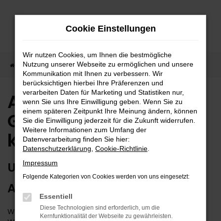
Zum
Hauptinhalt
Cookie Einstellungen
springen
Wir nutzen Cookies, um Ihnen die bestmögliche
Nutzung unserer Webseite zu ermöglichen und unsere
Startseite
Audi
Audi Q3
Audi Q3 Gebrauchtwagen kaufen
Kommunikation mit Ihnen zu verbessern. Wir
berücksichtigen hierbei Ihre Präferenzen und
verarbeiten Daten für Marketing und Statistiken nur,
Audi Q3
wenn Sie uns Ihre Einwilligung geben. Wenn Sie zu
einem späteren Zeitpunkt Ihre Meinung ändern, können
Gebrauchtwagen
Sie die Einwilligung jederzeit für die Zukunft widerrufen.
Weitere Informationen zum Umfang der
kaufen
Datenverarbeitung finden Sie hier:
Datenschutzerklärung
,
Cookie-Richtlinie
.
Impressum
UNSERE ARGUMENTE FÜR EINEN
Folgende Kategorien von Cookies werden von uns eingesetzt:
AUDI Q3 GEBRAUCHTWAGEN
Essentiell
Diese Technologien sind erforderlich, um die
Wie wäre es mit einem Audi Q3 Gebrauchtwagen?
Kernfunktionalität der Webseite zu gewährleisten.