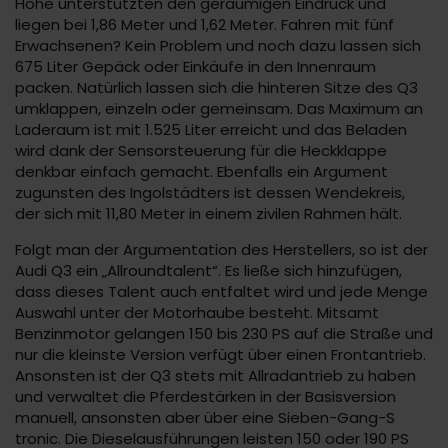
Höhe unterstützten den geräumigen Eindruck und
liegen bei 1,86 Meter und 1,62 Meter. Fahren mit fünf
Erwachsenen? Kein Problem und noch dazu lassen sich
675 Liter Gepäck oder Einkäufe in den Innenraum
packen. Natürlich lassen sich die hinteren Sitze des Q3
umklappen, einzeln oder gemeinsam. Das Maximum an
Laderaum ist mit 1.525 Liter erreicht und das Beladen
wird dank der Sensorsteuerung für die Heckklappe
denkbar einfach gemacht. Ebenfalls ein Argument
zugunsten des Ingolstädters ist dessen Wendekreis,
der sich mit 11,80 Meter in einem zivilen Rahmen hält.
Folgt man der Argumentation des Herstellers, so ist der
Audi Q3 ein „Allroundtalent“. Es ließe sich hinzufügen,
dass dieses Talent auch entfaltet wird und jede Menge
Auswahl unter der Motorhaube besteht. Mitsamt
Benzinmotor gelangen 150 bis 230 PS auf die Straße und
nur die kleinste Version verfügt über einen Frontantrieb.
Ansonsten ist der Q3 stets mit Allradantrieb zu haben
und verwaltet die Pferdestärken in der Basisversion
manuell, ansonsten aber über eine Sieben-Gang-S
tronic. Die Dieselausführungen leisten 150 oder 190 PS