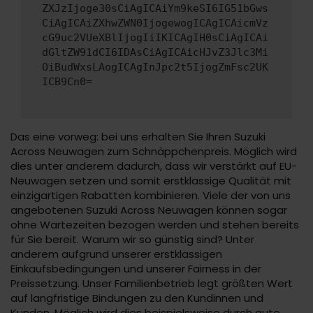
ZXJzIjoge30sCiAgICAiYm9keSI6IG51bGws
CiAgICAiZXhwZWN0IjogewogICAgICAicmVz
cG9uc2VUeXBlIjogIiIKICAgIH0sCiAgICAi
dGltZW91dCI6IDAsCiAgICAicHJvZ3Jlc3Mi
OiBudWxsLAogICAgInJpc2t5IjogZmFsc2UK
ICB9Cn0=
Das eine vorweg: bei uns erhalten Sie Ihren Suzuki
Across Neuwagen zum Schnäppchenpreis. Möglich wird
dies unter anderem dadurch, dass wir verstärkt auf EU-
Neuwagen setzen und somit erstklassige Qualität mit
einzigartigen Rabatten kombinieren. Viele der von uns
angebotenen Suzuki Across Neuwagen können sogar
ohne Wartezeiten bezogen werden und stehen bereits
für Sie bereit. Warum wir so günstig sind? Unter
anderem aufgrund unserer erstklassigen
Einkaufsbedingungen und unserer Fairness in der
Preissetzung. Unser Familienbetrieb legt größten Wert
auf langfristige Bindungen zu den Kundinnen und
Kunden. Möglich wird dies beispielsweise durch gute