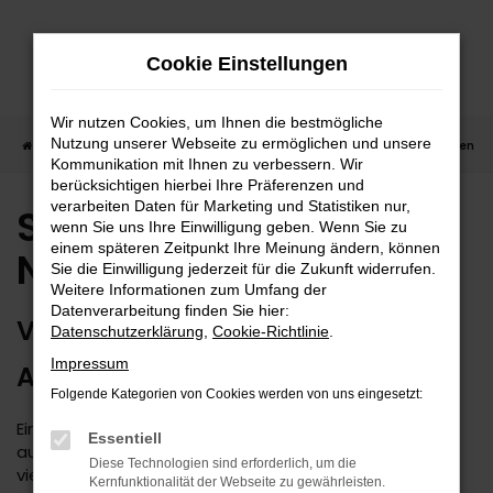
Zum
Hauptinhalt
Cookie Einstellungen
springen
Wir nutzen Cookies, um Ihnen die bestmögliche
Nutzung unserer Webseite zu ermöglichen und unsere
Startseite
Suzuki
Suzuki Across
Suzuki Across Neuwagen kaufen
Kommunikation mit Ihnen zu verbessern. Wir
berücksichtigen hierbei Ihre Präferenzen und
verarbeiten Daten für Marketing und Statistiken nur,
Suzuki Across
wenn Sie uns Ihre Einwilligung geben. Wenn Sie zu
einem späteren Zeitpunkt Ihre Meinung ändern, können
Neuwagen kaufen
Sie die Einwilligung jederzeit für die Zukunft widerrufen.
Weitere Informationen zum Umfang der
Datenverarbeitung finden Sie hier:
VORHANG AUF FÜR DEN SUZUKI
Datenschutzerklärung
,
Cookie-Richtlinie
.
Impressum
ACROSS NEUWAGEN
Folgende Kategorien von Cookies werden von uns eingesetzt:
Ein Suzuki Across Neuwagen ist ein echter Star in der
Essentiell
automobilen Welt. Sicher haben auch Sie bereits die
Diese Technologien sind erforderlich, um die
vielen positiven Vergleiche und Tests gelesen. Fest
Kernfunktionalität der Webseite zu gewährleisten.