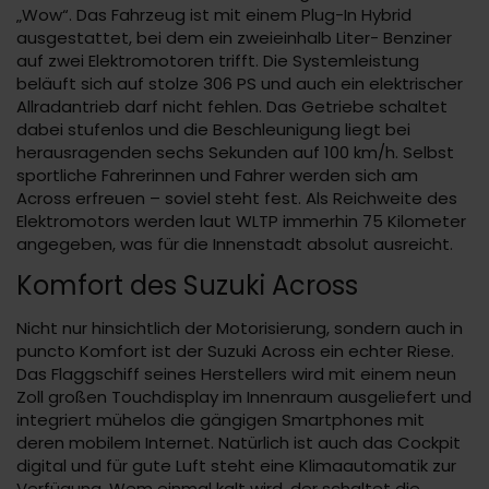
„Wow“. Das Fahrzeug ist mit einem Plug-In Hybrid
ausgestattet, bei dem ein zweieinhalb Liter- Benziner
auf zwei Elektromotoren trifft. Die Systemleistung
beläuft sich auf stolze 306 PS und auch ein elektrischer
Allradantrieb darf nicht fehlen. Das Getriebe schaltet
dabei stufenlos und die Beschleunigung liegt bei
herausragenden sechs Sekunden auf 100 km/h. Selbst
sportliche Fahrerinnen und Fahrer werden sich am
Across erfreuen – soviel steht fest. Als Reichweite des
Elektromotors werden laut WLTP immerhin 75 Kilometer
angegeben, was für die Innenstadt absolut ausreicht.
Komfort des Suzuki Across
Nicht nur hinsichtlich der Motorisierung, sondern auch in
puncto Komfort ist der Suzuki Across ein echter Riese.
Das Flaggschiff seines Herstellers wird mit einem neun
Zoll großen Touchdisplay im Innenraum ausgeliefert und
integriert mühelos die gängigen Smartphones mit
deren mobilem Internet. Natürlich ist auch das Cockpit
digital und für gute Luft steht eine Klimaautomatik zur
Verfügung. Wem einmal kalt wird, der schaltet die