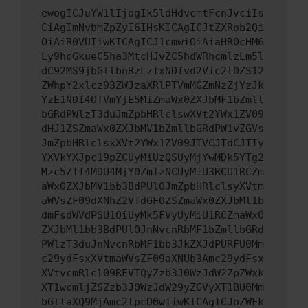
ewogICJuYW1lIjogIk5ldHdvcmtFcnJvciIs
CiAgImNvbmZpZyI6IHsKICAgICJtZXRob2Qi
OiAiR0VUIiwKICAgICJ1cmwiOiAiaHR0cHM6
Ly9hcGkueC5ha3MtcHJvZC5hdWRhcmlzLm5l
dC92MS9jbGllbnRzLzIxNDIvd2Vic2l0ZS12
ZWhpY2xlcz93ZWJzaXRlPTVmMGZmNzZjYzJk
YzE1NDI4OTVmYjE5MiZmaWx0ZXJbMF1bZmll
bGRdPWlzT3duJmZpbHRlclswXVt2YWx1ZV09
dHJ1ZSZmaWx0ZXJbMV1bZmllbGRdPW1vZGVs
JmZpbHRlclsxXVt2YWx1ZV09JTVCJTdCJTIy
YXVkYXJpc19pZCUyMiUzQSUyMjYwMDk5YTg2
Mzc5ZTI4MDU4MjY0ZmIzNCUyMiU3RCU1RCZm
aWx0ZXJbMV1bb3BdPUlOJmZpbHRlclsyXVtm
aWVsZF09dXNhZ2VTdGF0ZSZmaWx0ZXJbMl1b
dmFsdWVdPSU1QiUyMk5FVyUyMiU1RCZmaWx0
ZXJbMl1bb3BdPUlOJnNvcnRbMF1bZmllbGRd
PWlzT3duJnNvcnRbMF1bb3JkZXJdPURFU0Mm
c29ydFsxXVtmaWVsZF09aXNUb3Amc29ydFsx
XVtvcmRlcl09REVTQyZzb3J0WzJdW2ZpZWxk
XT1wcmljZSZzb3J0WzJdW29yZGVyXT1BU0Mm
bGltaXQ9MjAmc2tpcD0wIiwKICAgICJoZWFk