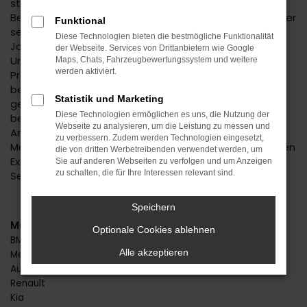
steht, dass ein Suzuki Across Neuwagen
Begehrlichkeiten weckt und dabei alles andere als teuer
Funktional
sein muss. Wir vom Autohaus Daub sind seit fast 50
Diese Technologien bieten die bestmögliche Funktionalität
Jahren Experten für Fahrzeuge verschiedener Marken.
der Webseite. Services von Drittanbietern wie Google
Unser Familienbetrieb bietet Ihnen herausragende
Maps, Chats, Fahrzeugbewertungssystem und weitere
werden aktiviert.
Preise und einen erstklassigen Service. Vor dem Kauf
beraten wir Sie gerne umfassend und finden
Statistik und Marketing
gemeinsam mit Ihnen heraus, welche Konfiguration
Diese Technologien ermöglichen es uns, die Nutzung der
beim Suzuki Across Neuwagen die Beste für Ihre
Webseite zu analysieren, um die Leistung zu messen und
Ansprüche ist. Ihr Vorteil: Sie allein legen die
zu verbessern. Zudem werden Technologien eingesetzt,
Motorisierung, Lackierung und die zahlreichen möglichen
die von dritten Werbetreibenden verwendet werden, um
Extras fest, wobei wir Ihnen gerne mit Rat und Tat zur
Sie auf anderen Webseiten zu verfolgen und um Anzeigen
zu schalten, die für Ihre Interessen relevant sind.
Seite stehen.
Speichern
Marken
Optionale Cookies ablehnen
BMW
Alle akzeptieren
Mercedes-Benz
Audi
Renault
Kia