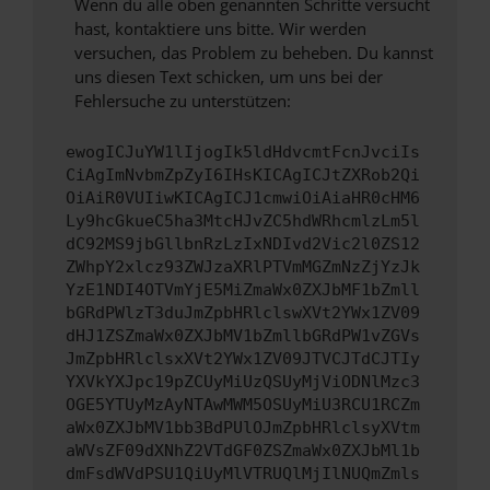
Wenn du alle oben genannten Schritte versucht
hast, kontaktiere uns bitte. Wir werden
versuchen, das Problem zu beheben. Du kannst
uns diesen Text schicken, um uns bei der
Fehlersuche zu unterstützen:
ewogICJuYW1lIjogIk5ldHdvcmtFcnJvciIs
CiAgImNvbmZpZyI6IHsKICAgICJtZXRob2Qi
OiAiR0VUIiwKICAgICJ1cmwiOiAiaHR0cHM6
Ly9hcGkueC5ha3MtcHJvZC5hdWRhcmlzLm5l
dC92MS9jbGllbnRzLzIxNDIvd2Vic2l0ZS12
ZWhpY2xlcz93ZWJzaXRlPTVmMGZmNzZjYzJk
YzE1NDI4OTVmYjE5MiZmaWx0ZXJbMF1bZmll
bGRdPWlzT3duJmZpbHRlclswXVt2YWx1ZV09
dHJ1ZSZmaWx0ZXJbMV1bZmllbGRdPW1vZGVs
JmZpbHRlclsxXVt2YWx1ZV09JTVCJTdCJTIy
YXVkYXJpc19pZCUyMiUzQSUyMjViODNlMzc3
OGE5YTUyMzAyNTAwMWM5OSUyMiU3RCU1RCZm
aWx0ZXJbMV1bb3BdPUlOJmZpbHRlclsyXVtm
aWVsZF09dXNhZ2VTdGF0ZSZmaWx0ZXJbMl1b
dmFsdWVdPSU1QiUyMlVTRUQlMjIlNUQmZmls