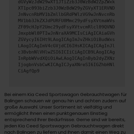
dGVyWzJdW29wXT1JTiZzb3J0WzBdW2ZpZWxk
XT1pc093biZzb3J0WzBdW29yZGVyXT1ERVND
JnNvcnRbMV1bZmllbGRdPWlzVG9wJnNvcnRb
MV1bb3JkZXJdPURFU0Mmc29ydFsyXVtmaWVs
ZF09cHJpY2Umc29ydFsyXVtvcmRlcl09QVND
JmxpbWl0PTIwJnNraXA9MCIsCiAgICAiaGVh
ZGVycyI6IHt9LAogICAgImJvZHkiOiBudWxs
LAogICAgImV4cGVjdCI6IHsKICAgICAgInJl
c3BvbnNlVHlwZSI6ICIiCiAgICB9LAogICAg
InRpbWVvdXQiOiAwLAogICAgInByb2dyZXNz
IjogbnVsbCwKICAgICJyaXNreSI6IGZhbHNl
CiAgfQp9
Bei einem Kia Ceed Sportswagon Gebrauchtwagen für
Balingen schauen wir genau hin und achten zudem auf
große Auswahl. Unser Sortiment ist vielfältig und
ermöglicht Ihnen einen punktgenauen Einstieg
entsprechend Ihrer Bedürfnisse. Gerne sind wir bereits,
jeden Kia Ceed Sportswagon Gebrauchtwagen direkt
nach Balingen zu liefern und Ihnen damit einen Weg zu