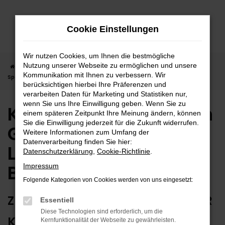
Zum
Hauptinhalt
Cookie Einstellungen
springen
Wir nutzen Cookies, um Ihnen die bestmögliche
Nutzung unserer Webseite zu ermöglichen und unsere
Startseite
Balingen
Kia
Kia Ceed Sportswagon
Kia Ceed
Kommunikation mit Ihnen zu verbessern. Wir
Sportswagon Gebrauchtwagen | Lieferservice nach Balingen
berücksichtigen hierbei Ihre Präferenzen und
verarbeiten Daten für Marketing und Statistiken nur,
wenn Sie uns Ihre Einwilligung geben. Wenn Sie zu
Kia Ceed Sportswagon
einem späteren Zeitpunkt Ihre Meinung ändern, können
Sie die Einwilligung jederzeit für die Zukunft widerrufen.
Gebrauchtwagen |
Weitere Informationen zum Umfang der
Datenverarbeitung finden Sie hier:
Lieferservice nach
Datenschutzerklärung
,
Cookie-Richtlinie
.
Balingen
Impressum
Folgende Kategorien von Cookies werden von uns eingesetzt:
ZUVERLÄSSIG FÜR BALINGEN – IHR
Essentiell
Diese Technologien sind erforderlich, um die
KIA CEED SPORTSWAGON
Kernfunktionalität der Webseite zu gewährleisten.