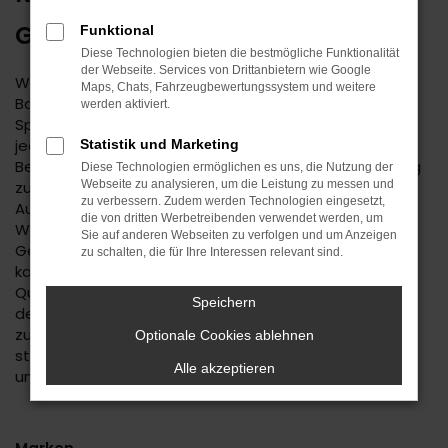
GEBRAUCHTWAGEN
Funktional
Diese Technologien bieten die bestmögliche Funktionalität
der Webseite. Services von Drittanbietern wie Google
Wenn Sie einen zuverlässigen Mobilitätspartner für
Maps, Chats, Fahrzeugbewertungssystem und weitere
Balingen suchen, empfehlen wir Ihnen einen Kia Ceed
werden aktiviert.
Sportswagon Gebrauchtwagen. Dieses Modell hat in
jeder bisherigen Generation seine Langlebigkeit unter
Statistik und Marketing
Beweis gestellt und befindet sich längst auf dem Weg
Diese Technologien ermöglichen es uns, die Nutzung der
zu einem Klassiker. Kennzeichnend ist das hohe
Webseite zu analysieren, um die Leistung zu messen und
zu verbessern. Zudem werden Technologien eingesetzt,
Ausstattungslevel sowie die Effizienz der Motoren.
die von dritten Werbetreibenden verwendet werden, um
Wenn Sie Ihren Kia Ceed Sportswagon
Sie auf anderen Webseiten zu verfolgen und um Anzeigen
Gebrauchtwagen für Balingen im Autohaus Daub
zu schalten, die für Ihre Interessen relevant sind.
kaufen, profitieren Sie von unseren hohen
Qualitätsmaßstäben. Jedes Fahrzeug unterläuft vor
Speichern
dem Verkauf eine Fülle an Tests. Wir sind erst dann
zufrieden, wenn keinerlei Mängel mehr existieren und
Optionale Cookies ablehnen
stellen dies durch die hohe Kompetenz und Erfahrung
Alle akzeptieren
unserer Kfz-Meisterwerkstatt sicher.