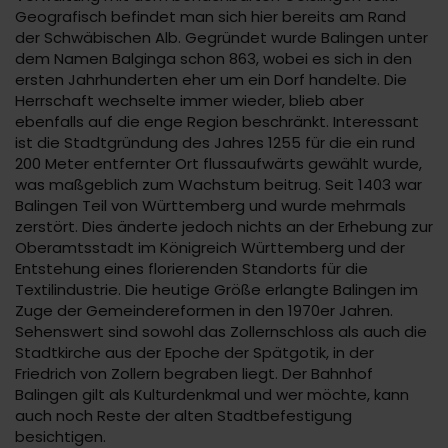
Geografisch befindet man sich hier bereits am Rand
der Schwäbischen Alb. Gegründet wurde Balingen unter
dem Namen Balginga schon 863, wobei es sich in den
ersten Jahrhunderten eher um ein Dorf handelte. Die
Herrschaft wechselte immer wieder, blieb aber
ebenfalls auf die enge Region beschränkt. Interessant
ist die Stadtgründung des Jahres 1255 für die ein rund
200 Meter entfernter Ort flussaufwärts gewählt wurde,
was maßgeblich zum Wachstum beitrug. Seit 1403 war
Balingen Teil von Württemberg und wurde mehrmals
zerstört. Dies änderte jedoch nichts an der Erhebung zur
Oberamtsstadt im Königreich Württemberg und der
Entstehung eines florierenden Standorts für die
Textilindustrie. Die heutige Größe erlangte Balingen im
Zuge der Gemeindereformen in den 1970er Jahren.
Sehenswert sind sowohl das Zollernschloss als auch die
Stadtkirche aus der Epoche der Spätgotik, in der
Friedrich von Zollern begraben liegt. Der Bahnhof
Balingen gilt als Kulturdenkmal und wer möchte, kann
auch noch Reste der alten Stadtbefestigung
besichtigen.