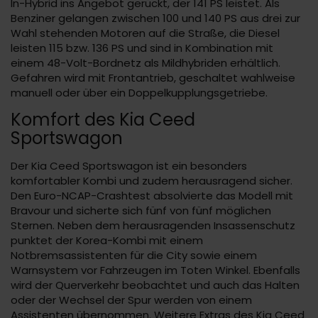
In-Hybrid ins Angebot gerückt, der 141 PS leistet. Als
Benziner gelangen zwischen 100 und 140 PS aus drei zur
Wahl stehenden Motoren auf die Straße, die Diesel
leisten 115 bzw. 136 PS und sind in Kombination mit
einem 48-Volt-Bordnetz als Mildhybriden erhältlich.
Gefahren wird mit Frontantrieb, geschaltet wahlweise
manuell oder über ein Doppelkupplungsgetriebe.
Komfort des Kia Ceed
Sportswagon
Der Kia Ceed Sportswagon ist ein besonders
komfortabler Kombi und zudem herausragend sicher.
Den Euro-NCAP-Crashtest absolvierte das Modell mit
Bravour und sicherte sich fünf von fünf möglichen
Sternen. Neben dem herausragenden Insassenschutz
punktet der Korea-Kombi mit einem
Notbremsassistenten für die City sowie einem
Warnsystem vor Fahrzeugen im Toten Winkel. Ebenfalls
wird der Querverkehr beobachtet und auch das Halten
oder der Wechsel der Spur werden von einem
Assistenten übernommen. Weitere Extras des Kia Ceed