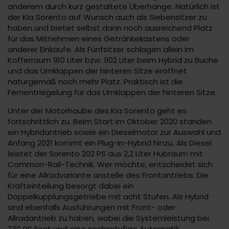
anderem durch kurz gestaltete Überhänge. Natürlich ist
der Kia Sorento auf Wunsch auch als Siebensitzer zu
haben und bietet selbst dann noch ausreichend Platz
für das Mitnehmen eines Getränkekastens oder
anderer Einkäufe. Als Fünfsitzer schlagen allein im
Kofferraum 910 Liter bzw. 902 Liter beim Hybrid zu Buche
und das Umklappen der hinteren Sitze eröffnet
naturgemäß noch mehr Platz. Praktisch ist die
Fernentriegelung für das Umklappen der hinteren Sitze.
Unter der Motorhaube des Kia Sorento geht es
fortschrittlich zu. Beim Start im Oktober 2020 standen
ein Hybridantrieb sowie ein Dieselmotor zur Auswahl und
Anfang 2021 kommt ein Plug-In-Hybrid hinzu. Als Diesel
leistet der Sorento 202 PS aus 2,2 Liter Hubraum mit
Common-Rail-Technik. Wer möchte, entscheidet sich
für eine Allradvariante anstelle des Frontantriebs. Die
Krafteinteilung besorgt dabei ein
Doppelkupplungsgetriebe mit acht Stufen. Als Hybrid
sind ebenfalls Ausführungen mit Front- oder
Allradantrieb zu haben, wobei die Systemleistung bei
230 PS liegt und eine sechsstufige Automatik