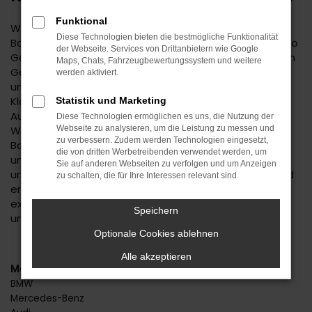
Funktional
Wenn Sie einen zuverlässigen Mobilitätspartner für
Diese Technologien bieten die bestmögliche Funktionalität
Balingen suchen, empfehlen wir Ihnen einen Kia Sorento
der Webseite. Services von Drittanbietern wie Google
Gebrauchtwagen. Dieses Modell hat in jeder bisherigen
Maps, Chats, Fahrzeugbewertungssystem und weitere
Generation seine Langlebigkeit unter Beweis gestellt
werden aktiviert.
und befindet sich längst auf dem Weg zu einem
Klassiker. Kennzeichnend ist das hohe
Statistik und Marketing
Ausstattungslevel sowie die Effizienz der Motoren.
Diese Technologien ermöglichen es uns, die Nutzung der
Wenn Sie Ihren Kia Sorento Gebrauchtwagen für
Webseite zu analysieren, um die Leistung zu messen und
zu verbessern. Zudem werden Technologien eingesetzt,
Balingen im Autohaus Daub kaufen, profitieren Sie von
die von dritten Werbetreibenden verwendet werden, um
unseren hohen Qualitätsmaßstäben. Jedes Fahrzeug
Sie auf anderen Webseiten zu verfolgen und um Anzeigen
unterläuft vor dem Verkauf eine Fülle an Tests. Wir sind
zu schalten, die für Ihre Interessen relevant sind.
erst dann zufrieden, wenn keinerlei Mängel mehr
existieren und stellen dies durch die hohe Kompetenz
Speichern
und Erfahrung unserer Kfz-Meisterwerkstatt sicher.
Optionale Cookies ablehnen
Alle akzeptieren
Marken
BMW
Mercedes-Benz