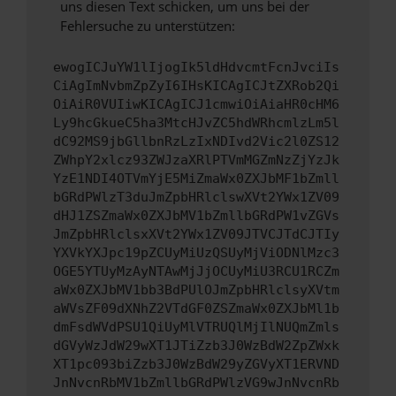
uns diesen Text schicken, um uns bei der
Fehlersuche zu unterstützen:
ewogICJuYW1lIjogIk5ldHdvcmtFcnJvciIs
CiAgImNvbmZpZyI6IHsKICAgICJtZXRob2Qi
OiAiR0VUIiwKICAgICJ1cmwiOiAiaHR0cHM6
Ly9hcGkueC5ha3MtcHJvZC5hdWRhcmlzLm5l
dC92MS9jbGllbnRzLzIxNDIvd2Vic2l0ZS12
ZWhpY2xlcz93ZWJzaXRlPTVmMGZmNzZjYzJk
YzE1NDI4OTVmYjE5MiZmaWx0ZXJbMF1bZmll
bGRdPWlzT3duJmZpbHRlclswXVt2YWx1ZV09
dHJ1ZSZmaWx0ZXJbMV1bZmllbGRdPW1vZGVs
JmZpbHRlclsxXVt2YWx1ZV09JTVCJTdCJTIy
YXVkYXJpc19pZCUyMiUzQSUyMjViODNlMzc3
OGE5YTUyMzAyNTAwMjJjOCUyMiU3RCU1RCZm
aWx0ZXJbMV1bb3BdPUlOJmZpbHRlclsyXVtm
aWVsZF09dXNhZ2VTdGF0ZSZmaWx0ZXJbMl1b
dmFsdWVdPSU1QiUyMlVTRUQlMjIlNUQmZmls
dGVyWzJdW29wXT1JTiZzb3J0WzBdW2ZpZWxk
XT1pc093biZzb3J0WzBdW29yZGVyXT1ERVND
JnNvcnRbMV1bZmllbGRdPWlzVG9wJnNvcnRb