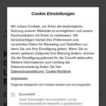
Zum
Hauptinhalt
Cookie Einstellungen
springen
Wir nutzen Cookies, um Ihnen die bestmögliche
Nutzung unserer Webseite zu ermöglichen und unsere
Startseite
Balingen
Kia
Kia Sorento
Kia Sorento
Kommunikation mit Ihnen zu verbessern. Wir
Gebrauchtwagen | Lieferservice nach Balingen
berücksichtigen hierbei Ihre Präferenzen und
verarbeiten Daten für Marketing und Statistiken nur,
wenn Sie uns Ihre Einwilligung geben. Wenn Sie zu
Kia Sorento
einem späteren Zeitpunkt Ihre Meinung ändern, können
Sie die Einwilligung jederzeit für die Zukunft widerrufen.
Gebrauchtwagen |
Weitere Informationen zum Umfang der
Datenverarbeitung finden Sie hier:
Lieferservice nach
Datenschutzerklärung
,
Cookie-Richtlinie
.
Balingen
Impressum
Folgende Kategorien von Cookies werden von uns eingesetzt:
ZUVERLÄSSIG FÜR BALINGEN – IHR
Essentiell
Diese Technologien sind erforderlich, um die
KIA SORENTO GEBRAUCHTWAGEN
Kernfunktionalität der Webseite zu gewährleisten.