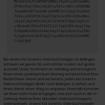
MV1bb3JkZXJdPURFU0Mmc29ydFsyXVtmaWVs
ZF09cHJpY2Umc29ydFsyXVtvcmRlcl09QVND
JmxpbWl0PTIwJnNraXA9MCIsCiAgICAiaGVh
ZGVycyI6IHt9LAogICAgImJvZHkiOiBudWxs
LAogICAgImV4cGVjdCI6IHsKICAgICAgInJl
c3BvbnNlVHlwZSI6ICIiCiAgICB9LAogICAg
InRpbWVvdXQiOiAwLAogICAgInByb2dyZXNz
IjogbnVsbCwKICAgICJyaXNreSI6IGZhbHNl
CiAgfQp9
Bei einem Kia Sorento Gebrauchtwagen für Balingen
schauen wir genau hin und achten zudem auf große
Auswahl. Unser Sortiment ist vielfältig und ermöglicht
Ihnen einen punktgenauen Einstieg entsprechend Ihrer
Bedürfnisse. Gerne sind wir bereits, jeden Kia Sorento
Gebrauchtwagen direkt nach Balingen zu liefern und
Ihnen damit einen Weg zu ersparen. Ebenfalls kommen
wir Ihnen beim Preis entgegen, was sich auch in der In-
Zahlung-Nahme Ihres aktuellen Gebrauchtwagens
widerspiegelt. Unsere Kia Sorento Gebrauchtwagen