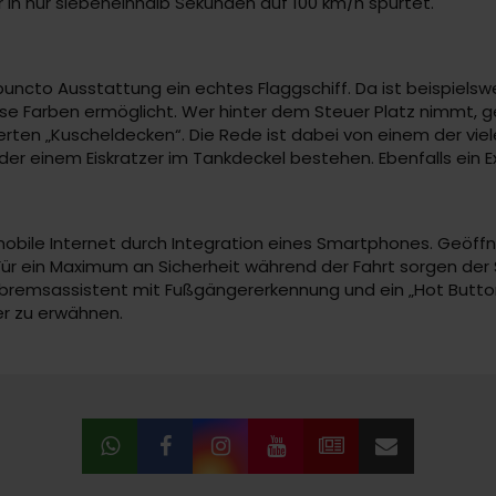
in nur siebeneinhalb Sekunden auf 100 km/h spurtet.
puncto Ausstattung ein echtes Flaggschiff. Da ist beispielswe
rse Farben ermöglicht. Wer hinter dem Steuer Platz nimmt, 
ieferten „Kuscheldecken“. Die Rede ist dabei von einem der viel
er einem Eiskratzer im Tankdeckel bestehen. Ebenfalls ein 
mobile Internet durch Integration eines Smartphones. Geöff
Für ein Maximum an Sicherheit während der Fahrt sorgen der
tbremsassistent mit Fußgängererkennung und ein „Hot Butto
r zu erwähnen.