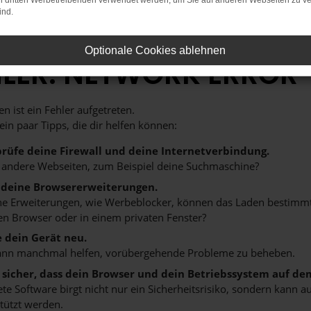
on dritten Werbetreibenden verwendet werden, um Sie auf anderen Webseiten zu ve
ind.
Optionale Cookies ablehnen
HLER: NETWORK ERROR
n ist ein Fehler aufgetreten.
 ein paar Tipps, die dir helfen können:
rüfe deine Firewall und deine Internetverbindung.
 andere Webseiten, zum Beispiel deine Suchmaschine?
 deine Browsererweiterungen.
 Erweiterungen, wie Werbeblocker, können das Laden bestimmter 
n Browser oder in einem privaten Fenster?
e dein Gerät neu.
ann manchmal helfen, vorübergehende Probleme zu beheben.
e sicher, dass dein Browser und dein Betriebssystem auf de
ete Software birgt nicht nur ein Sicherheitsrisiko, sondern kann
tützt werden.