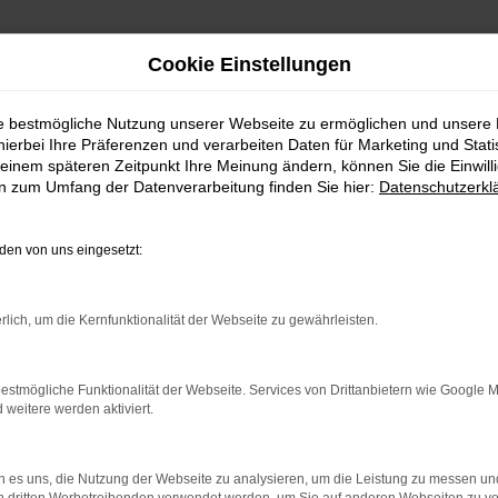
Cookie Einstellungen
ie bestmögliche Nutzung unserer Webseite zu ermöglichen und unsere
hierbei Ihre Präferenzen und verarbeiten Daten für Marketing und Stati
auchtwagen | Lieferservice nach Freudenstadt
einem späteren Zeitpunkt Ihre Meinung ändern, können Sie die Einwillig
en zum Umfang der Datenverarbeitung finden Sie hier:
Datenschutzerkl
wagen | Lieferservice n
en von uns eingesetzt:
EUDENSTADT – IHR ŠK
rlich, um die Kernfunktionalität der Webseite zu gewährleisten.
enstadt suchen, empfehlen wir Ihnen einen Škoda Kodiaq Geb
estmögliche Funktionalität der Webseite. Services von Drittanbietern wie Google 
eitere werden aktiviert.
 befindet sich längst auf dem Weg zu einem Klassiker. Kennz
auchtwagen für Freudenstadt im Autohaus Daub kaufen, prof
Wir sind erst dann zufrieden, wenn keinerlei Mängel mehr exi
 es uns, die Nutzung der Webseite zu analysieren, um die Leistung zu messen u