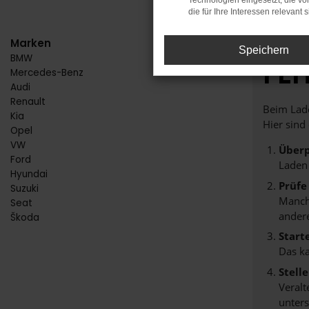
Technologien eingesetzt, die v
die für Ihre Interessen relevant s
Marken
Speichern
BMW
FE
Mercedes-Benz
Audi
Renault
Beim Lade
Kia
Hier sind
Opel
VW
Überp
Ford
Laden
Hyundai
Prüfe
Suzuki
Manche
Seat
andere
Škoda
Start
Das k
Stell
Veralt
unters