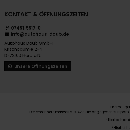
KONTAKT & ÖFFNUNGSZEITEN
07451-5517-0
info@autohaus-daub.de
Autohaus Daub GmbH
Kirschbäumle 2-4
D-72160 Horb a.N.
Unsere Öffnungszeiten
Ehemaliger 
1
Der errechnete Preisvorteil sowie die angegebene Erspar
2
Hierbei hand
3
Hierbei h