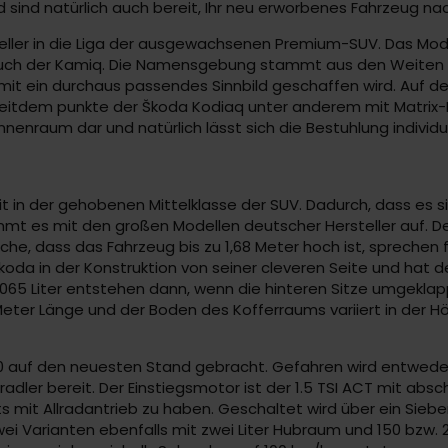
 sind natürlich auch bereit, Ihr neu erworbenes Fahrzeug na
ller in die Liga der ausgewachsenen Premium-SUV. Das Model
auch der Kamiq. Die Namensgebung stammt aus den Weiten A
womit ein durchaus passendes Sinnbild geschaffen wird. Auf 
eitdem punkte der Škoda Kodiaq unter anderem mit Matrix-L
Innenraum dar und natürlich lässt sich die Bestuhlung individue
t in der gehobenen Mittelklasse der SUV. Dadurch, dass es s
nimmt es mit den großen Modellen deutscher Hersteller auf. 
che, dass das Fahrzeug bis zu 1,68 Meter hoch ist, sprechen 
Škoda in der Konstruktion von seiner cleveren Seite und hat
 2.065 Liter entstehen dann, wenn die hinteren Sitze umgekla
r Länge und der Boden des Kofferraums variiert in der Höh
 auf den neuesten Stand gebracht. Gefahren wird entwede
ler bereit. Der Einstiegsmotor ist der 1.5 TSI ACT mit absch
s mit Allradantrieb zu haben. Geschaltet wird über ein Siebe
zwei Varianten ebenfalls mit zwei Liter Hubraum und 150 bzw.