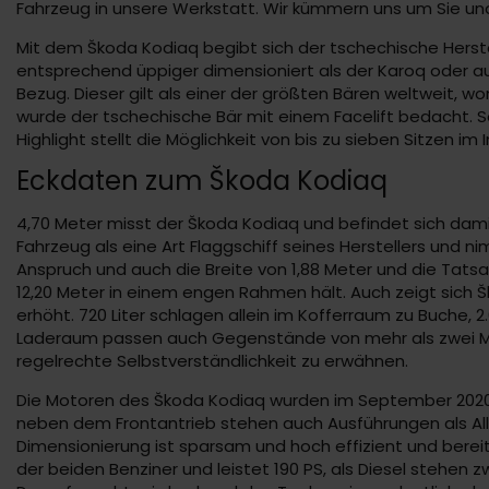
Fahrzeug in unsere Werkstatt. Wir kümmern uns um Sie und
Mit dem Škoda Kodiaq begibt sich der tschechische Herste
entsprechend üppiger dimensioniert als der Karoq oder 
Bezug. Dieser gilt als einer der größten Bären weltweit, 
wurde der tschechische Bär mit einem Facelift bedacht. S
Highlight stellt die Möglichkeit von bis zu sieben Sitzen im 
Eckdaten zum Škoda Kodiaq
4,70 Meter misst der Škoda Kodiaq und befindet sich dami
Fahrzeug als eine Art Flaggschiff seines Herstellers und 
Anspruch und auch die Breite von 1,88 Meter und die Tatsa
12,20 Meter in einem engen Rahmen hält. Auch zeigt sich 
erhöht. 720 Liter schlagen allein im Kofferraum zu Buche,
Laderaum passen auch Gegenstände von mehr als zwei Mete
regelrechte Selbstverständlichkeit zu erwähnen.
Die Motoren des Škoda Kodiaq wurden im September 2020
neben dem Frontantrieb stehen auch Ausführungen als Allrad
Dimensionierung ist sparsam und hoch effizient und bereit
der beiden Benziner und leistet 190 PS, als Diesel stehen 