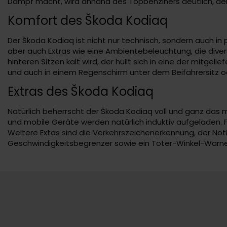
Dampf macht, wird anhand des Topbenziners deutlich, der 
Komfort des Škoda Kodiaq
Der Škoda Kodiaq ist nicht nur technisch, sondern auch in 
aber auch Extras wie eine Ambientebeleuchtung, die dive
hinteren Sitzen kalt wird, der hüllt sich in eine der mitgel
und auch in einem Regenschirm unter dem Beifahrersitz od
Extras des Škoda Kodiaq
Natürlich beherrscht der Škoda Kodiaq voll und ganz das 
und mobile Geräte werden natürlich induktiv aufgeladen. 
Weitere Extas sind die Verkehrszeichenerkennung, der No
Geschwindigkeitsbegrenzer sowie ein Toter-Winkel-Warne