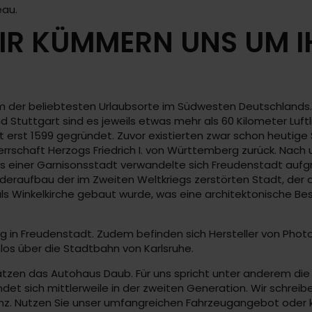
eau.
R KÜMMERN UNS UM IH
em der beliebtesten Urlaubsorte im Südwesten Deutschlands.
Stuttgart sind es jeweils etwas mehr als 60 Kilometer Luftl
 erst 1599 gegründet. Zuvor existierten zwar schon heutige 
rrschaft Herzogs Friedrich I. von Württemberg zurück. Nach
s einer Garnisonsstadt verwandelte sich Freudenstadt aufg
ederaufbau der im Zweiten Weltkriegs zerstörten Stadt, der
ie als Winkelkirche gebaut wurde, was eine architektonische 
g in Freudenstadt. Zudem befinden sich Hersteller von Photo
los über die Stadtbahn von Karlsruhe.
zen das Autohaus Daub. Für uns spricht unter anderem die 
ndet sich mittlerweile in der zweiten Generation. Wir schre
nz. Nutzen Sie unser umfangreichen Fahrzeugangebot oder 