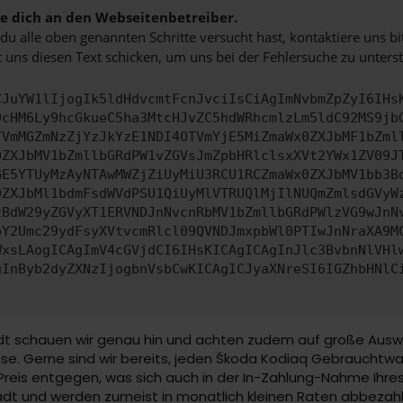
 dich an den Webseitenbetreiber.
u alle oben genannten Schritte versucht hast, kontaktiere uns 
 uns diesen Text schicken, um uns bei der Fehlersuche zu unterst
CJuYW1lIjogIk5ldHdvcmtFcnJvciIsCiAgImNvbmZpZyI6IHs
0cHM6Ly9hcGkueC5ha3MtcHJvZC5hdWRhcmlzLm5ldC92MS9jb
TVmMGZmNzZjYzJkYzE1NDI4OTVmYjE5MiZmaWx0ZXJbMF1bZml
0ZXJbMV1bZmllbGRdPW1vZGVsJmZpbHRlclsxXVt2YWx1ZV09J
GE5YTUyMzAyNTAwMWZjZiUyMiU3RCU1RCZmaWx0ZXJbMV1bb3B
0ZXJbMl1bdmFsdWVdPSU1QiUyMlVTRUQlMjIlNUQmZmlsdGVyW
zBdW29yZGVyXT1ERVNDJnNvcnRbMV1bZmllbGRdPWlzVG9wJnN
pY2Umc29ydFsyXVtvcmRlcl09QVNDJmxpbWl0PTIwJnNraXA9M
WxsLAogICAgImV4cGVjdCI6IHsKICAgICAgInJlc3BvbnNlVHl
gInByb2dyZXNzIjogbnVsbCwKICAgICJyaXNreSI6IGZhbHNlC
schauen wir genau hin und achten zudem auf große Auswahl.
se. Gerne sind wir bereits, jeden Škoda Kodiaq Gebrauchtwa
Preis entgegen, was sich auch in der In-Zahlung-Nahme Ihr
 und werden zumeist in monatlich kleinen Raten abbezahlt