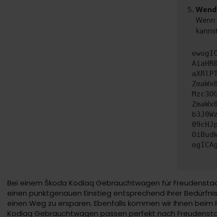
Wende
Wenn d
kannst
ewogI
AiaHR
aXRlP
ZmaWx
Mzc3O
ZmaWx
b3J0W
09cHJ
OiBud
ogICA
Bei einem Škoda Kodiaq Gebrauchtwagen für Freudenstadt 
einen punktgenauen Einstieg entsprechend Ihrer Bedürfnis
einen Weg zu ersparen. Ebenfalls kommen wir Ihnen beim 
Kodiaq Gebrauchtwagen passen perfekt nach Freudenstadt