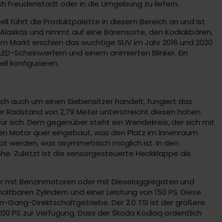
ch Freudenstadt oder in die Umgebung zu liefern.
l führt die Produktpalette in diesem Bereich an und ist
laskas und nimmt auf eine Bärensorte, den Kodiakbären,
dem Markt erschien das wuchtige SUV im Jahr 2016 und 2020
ED-Scheinwerfern und einem animierten Blinker. Ein
ll konfigurieren.
ich auch um einen Siebensitzer handelt, fungiert das
Der Radstand von 2,79 Meter unterstreicht diesen hohen
für sich. Dem gegenüber steht ein Wendekreis, der sich mit
 den Motor quer eingebaut, was den Platz im Innenraum
ppt werden, was asymmetrisch möglich ist. In den
e. Zuletzt ist die sensorgesteuerte Heckklappe als
r mit Benzinmotoren oder mit Dieselaggregaten und
altbaren Zylindern und einer Leistung von 150 PS. Diese
n-Gang-Direktschaltgetriebe. Der 2.0 TSI ist der größere
 200 PS zur Verfügung. Dass der Škoda Kodiaq ordentlich