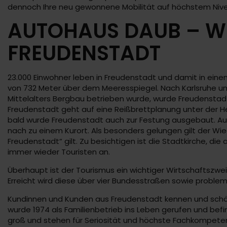
dennoch Ihre neu gewonnene Mobilität auf höchstem Niv
AUTOHAUS DAUB – WI
FREUDENSTADT
23.000 Einwohner leben in Freudenstadt und damit in ein
von 732 Meter über dem Meeresspiegel. Nach Karlsruhe und 
Mittelalters Bergbau betrieben wurde, wurde Freudenstadt
Freudenstadt geht auf eine Reißbrettplanung unter der He
bald wurde Freudenstadt auch zur Festung ausgebaut. Au
nach zu einem Kurort. Als besonders gelungen gilt der Wi
Freudenstadt“ gilt. Zu besichtigen ist die Stadtkirche, d
immer wieder Touristen an.
Überhaupt ist der Tourismus ein wichtiger Wirtschaftszwei
Erreicht wird diese über vier Bundesstraßen sowie problem
Kundinnen und Kunden aus Freudenstadt kennen und schät
wurde 1974 als Familienbetrieb ins Leben gerufen und befi
groß und stehen für Seriosität und höchste Fachkompete