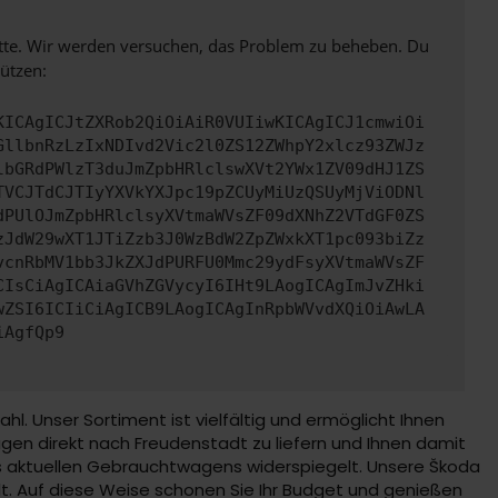
bitte. Wir werden versuchen, das Problem zu beheben. Du
ützen:
KICAgICJtZXRob2QiOiAiR0VUIiwKICAgICJ1cmwiOi
GllbnRzLzIxNDIvd2Vic2l0ZS12ZWhpY2xlcz93ZWJz
lbGRdPWlzT3duJmZpbHRlclswXVt2YWx1ZV09dHJ1ZS
TVCJTdCJTIyYXVkYXJpc19pZCUyMiUzQSUyMjViODNl
dPUlOJmZpbHRlclsyXVtmaWVsZF09dXNhZ2VTdGF0ZS
zJdW29wXT1JTiZzb3J0WzBdW2ZpZWxkXT1pc093biZz
vcnRbMV1bb3JkZXJdPURFU0Mmc29ydFsyXVtmaWVsZF
CIsCiAgICAiaGVhZGVycyI6IHt9LAogICAgImJvZHki
wZSI6ICIiCiAgICB9LAogICAgInRpbWVvdXQiOiAwLA
iAgfQp9
 Unser Sortiment ist vielfältig und ermöglicht Ihnen
gen direkt nach Freudenstadt zu liefern und Ihnen damit
es aktuellen Gebrauchtwagens widerspiegelt. Unsere Škoda
. Auf diese Weise schonen Sie Ihr Budget und genießen