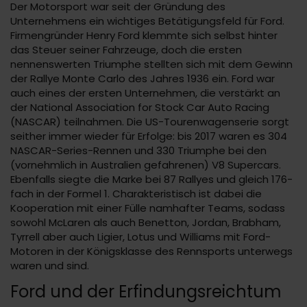
Der Motorsport war seit der Gründung des
Unternehmens ein wichtiges Betätigungsfeld für Ford.
Firmengründer Henry Ford klemmte sich selbst hinter
das Steuer seiner Fahrzeuge, doch die ersten
nennenswerten Triumphe stellten sich mit dem Gewinn
der Rallye Monte Carlo des Jahres 1936 ein. Ford war
auch eines der ersten Unternehmen, die verstärkt an
der National Association for Stock Car Auto Racing
(NASCAR) teilnahmen. Die US-Tourenwagenserie sorgt
seither immer wieder für Erfolge: bis 2017 waren es 304
NASCAR-Series-Rennen und 330 Triumphe bei den
(vornehmlich in Australien gefahrenen) V8 Supercars.
Ebenfalls siegte die Marke bei 87 Rallyes und gleich 176-
fach in der Formel 1. Charakteristisch ist dabei die
Kooperation mit einer Fülle namhafter Teams, sodass
sowohl McLaren als auch Benetton, Jordan, Brabham,
Tyrrell aber auch Ligier, Lotus und Williams mit Ford-
Motoren in der Königsklasse des Rennsports unterwegs
waren und sind.
Ford und der Erfindungsreichtum