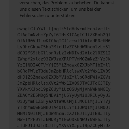
versuchen, das Problem zu beheben. Du kannst
uns diesen Text schicken, um uns bei der
Fehlersuche zu unterstützen:
ewogICJuYW1lIjogIk5ldHdvcmtFcnJvciIs
CiAgImNvbmZpZyI6IHsKICAgICJtZXRob2Qi
OiAiR0VUIiwKICAgICJ1cmwiOiAiaHR0cHM6
Ly9hcGkueC5ha3MtcHJvZC5hdWRhcmlzLm5l
dC92MS9jbGllbnRzLzIxNDIvd2Vic2l0ZS12
ZWhpY2xlcz93ZWJzaXRlPTVmMGZmNzZjYzJk
YzE1NDI4OTVmYjE5MiZmaWx0ZXJbMF1bZmll
bGRdPWlzT3duJmZpbHRlclswXVt2YWx1ZV09
dHJ1ZSZmaWx0ZXJbMV1bZmllbGRdPW1vZGVs
JmZpbHRlclsxXVt2YWx1ZV09JTVCJTdCJTIy
YXVkYXJpc19pZCUyMiUzQSUyMjVhNWNhNGEy
ZDA0Y2E5MDg5NDViYjU5YyUyMiU3RCUyQyU3
QiUyMmF1ZGFyaXNfaWQlMjIlM0ElMjI1YTVj
YTRhMmQwNGNhOTA4OTQ1YmI1OWQlMjIlN0Ql
MkMlN0IlMjJhdWRhcmlzX2lkJTIyJTNBJTIy
NWE1Y2E0YTJkMDRjYTkwODk0NWJiNWFhJTIy
JTdEJTJDJTdCJTIyYXVkYXJpc19pZCUyMiUz