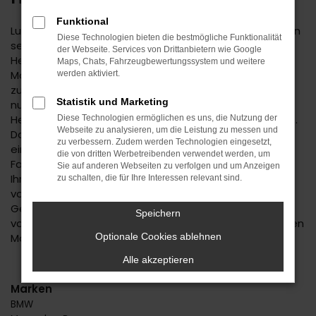
Funktional
Lust auf einen Spartipp aus dem Autohaus Daub? Dann
Diese Technologien bieten die bestmögliche Funktionalität
setzen Sie auf einen Ford Gebrauchtwagen. Für
der Webseite. Services von Drittanbietern wie Google
Herrenberg existiert keine günstigere Variante der
Maps, Chats, Fahrzeugbewertungssystem und weitere
Mobilität und Sie dürfen sich auf ein rundum
werden aktiviert.
zuverlässiges Fahrzeug freuen. Wir bieten Ihnen nicht
Statistik und Marketing
nur eine große Auswahl an Ford Gebrauchtwagen für
Herrenberg, sondern auch einen umfassenden Service.
Diese Technologien ermöglichen es uns, die Nutzung der
Webseite zu analysieren, um die Leistung zu messen und
Das beginnt mit der Beratung, bei der wir Ihnen erst
zu verbessern. Zudem werden Technologien eingesetzt,
einmal genau zuhören. Wir finden heraus, welches
die von dritten Werbetreibenden verwendet werden, um
Fahrzeug das passende für Sie ist und unterbreiten
Sie auf anderen Webseiten zu verfolgen und um Anzeigen
Ihnen auf Basis Ihrer individuellen Vorgaben eine Reihe
zu schalten, die für Ihre Interessen relevant sind.
von Vorschlägen. Wenn wir uns für einen Ford
Gebrauchtwagen entschieden haben, profitieren Sie
Speichern
von unserer meist großen Auswahl an unterschiedlichen
Modellen.
Optionale Cookies ablehnen
Alle akzeptieren
Marken
BMW