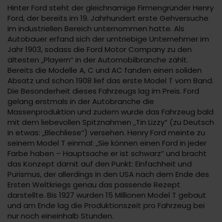
Hinter Ford steht der gleichnamige Firmengründer Henry
Ford, der bereits im 19. Jahrhundert erste Gehversuche
im industriellen Bereich unternommen hatte. Als
Autobauer erfand sich der umtriebige Unternehmer im
Jahr 1903, sodass die Ford Motor Company zu den
ältesten „Playern“ in der Automobilbranche zählt.
Bereits die Modelle A, C und AC fanden einen soliden
Absatz und schon 1908 lief das erste Model T vom Band.
Die Besonderheit dieses Fahrzeugs lag im Preis. Ford
gelang erstmals in der Autobranche die
Massenproduktion und zudem wurde das Fahrzeug bald
mit dem liebevollen Spitznahmen „Tin Lizzy“ (zu Deutsch
in etwas: „Blechliese“) versehen. Henry Ford meinte zu
seinem Model T einmal: „Sie können einen Ford in jeder
Farbe haben – Hauptsache er ist schwarz“ und bracht
das Konzept damit auf den Punkt: Einfachheit und
Purismus, der allerdings in den USA nach dem Ende des
Ersten Weltkriegs genau das passende Rezept
darstellte. Bis 1927 wurden 15 Millionen Model T gebaut
und am Ende lag die Produktionszeit pro Fahrzeug bei
nur noch eineinhalb Stunden.