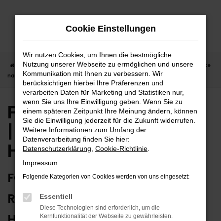
Zum
Hauptinhalt
Cookie Einstellungen
springen
Wir nutzen Cookies, um Ihnen die bestmögliche
Nutzung unserer Webseite zu ermöglichen und unsere
Startseite
Herrenberg
Ford
Ford Gebrauchtwagen | Lieferservice
Kommunikation mit Ihnen zu verbessern. Wir
nach Herrenberg
berücksichtigen hierbei Ihre Präferenzen und
verarbeiten Daten für Marketing und Statistiken nur,
wenn Sie uns Ihre Einwilligung geben. Wenn Sie zu
Ford Gebrauchtwagen
einem späteren Zeitpunkt Ihre Meinung ändern, können
Sie die Einwilligung jederzeit für die Zukunft widerrufen.
| Lieferservice nach
Weitere Informationen zum Umfang der
Datenverarbeitung finden Sie hier:
Herrenberg
Datenschutzerklärung
,
Cookie-Richtlinie
.
Impressum
FORD GEBRAUCHTWAGEN:
Folgende Kategorien von Cookies werden von uns eingesetzt:
RUNDUM ZUVERLÄSSIG IN
Essentiell
Diese Technologien sind erforderlich, um die
HERRENBERG UNTERWEGS
Kernfunktionalität der Webseite zu gewährleisten.