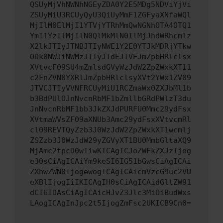
QSUyMjVhNWNhNGEyZDA0Y2E5MDg5NDViYjVi
ZSUyMiU3RCUyQyU3QiUyMmF1ZGFyaXNfaWQl
MjIlM0ElMjI1YTVjYTRhMmQwNGNhOTA4OTQ1
YmI1YzIlMjIlN0QlMkMlN0IlMjJhdWRhcmlz
X2lkJTIyJTNBJTIyNWE1Y2E0YTJkMDRjYTkw
ODk0NWJiNWMzJTIyJTdEJTVEJmZpbHRlclsx
XVtvcF09SU4mZmlsdGVyWzJdW2ZpZWxkXT11
c2FnZVN0YXRlJmZpbHRlclsyXVt2YWx1ZV09
JTVCJTIyVVNFRCUyMiU1RCZmaWx0ZXJbMl1b
b3BdPUlOJnNvcnRbMF1bZmllbGRdPWlzT3du
JnNvcnRbMF1bb3JkZXJdPURFU0Mmc29ydFsx
XVtmaWVsZF09aXNUb3Amc29ydFsxXVtvcmRl
cl09REVTQyZzb3J0WzJdW2ZpZWxkXT1wcmlj
ZSZzb3J0WzJdW29yZGVyXT1BU0MmbGltaXQ9
MjAmc2tpcD0wIiwKICAgICJoZWFkZXJzIjog
e30sCiAgICAiYm9keSI6IG51bGwsCiAgICAi
ZXhwZWN0IjogewogICAgICAicmVzcG9uc2VU
eXBlIjogIiIKICAgIH0sCiAgICAidGltZW91
dCI6IDAsCiAgICAicHJvZ3Jlc3MiOiBudWxs
LAogICAgInJpc2t5IjogZmFsc2UKICB9Cn0=