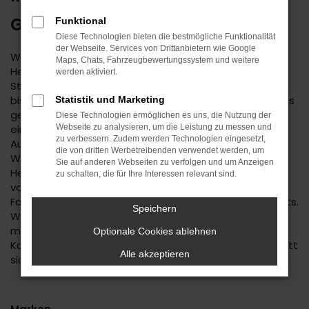
GEBRAUCHTWAGEN
Funktional
Diese Technologien bieten die bestmögliche Funktionalität
der Webseite. Services von Drittanbietern wie Google
Wenn Sie einen zuverlässigen Mobilitätspartner für
Maps, Chats, Fahrzeugbewertungssystem und weitere
Herrenberg suchen, empfehlen wir Ihnen einen Kia
werden aktiviert.
Stonic Gebrauchtwagen. Dieses Modell hat in jeder
bisherigen Generation seine Langlebigkeit unter Beweis
Statistik und Marketing
gestellt und befindet sich längst auf dem Weg zu
Diese Technologien ermöglichen es uns, die Nutzung der
einem Klassiker. Kennzeichnend ist das hohe
Webseite zu analysieren, um die Leistung zu messen und
zu verbessern. Zudem werden Technologien eingesetzt,
Ausstattungslevel sowie die Effizienz der Motoren.
die von dritten Werbetreibenden verwendet werden, um
Wenn Sie Ihren Kia Stonic Gebrauchtwagen für
Sie auf anderen Webseiten zu verfolgen und um Anzeigen
Herrenberg im Autohaus Daub kaufen, profitieren Sie
zu schalten, die für Ihre Interessen relevant sind.
von unseren hohen Qualitätsmaßstäben. Jedes
Fahrzeug unterläuft vor dem Verkauf eine Fülle an Tests.
Speichern
Wir sind erst dann zufrieden, wenn keinerlei Mängel
mehr existieren und stellen dies durch die hohe
Optionale Cookies ablehnen
Kompetenz und Erfahrung unserer Kfz-Meisterwerkstatt
Alle akzeptieren
sicher.