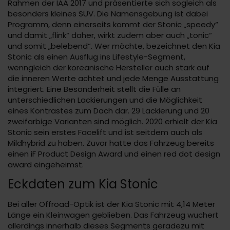
Rahmen der IAA 2017 und präsentierte sich sogleich als
besonders kleines SUV. Die Namensgebung ist dabei
Programm, denn einerseits kommt der Stonic „speedy“
und damit „flink“ daher, wirkt zudem aber auch „tonic“
und somit „belebend“. Wer möchte, bezeichnet den Kia
Stonic als einen Ausflug ins Lifestyle-Segment,
wenngleich der koreanische Hersteller auch stark auf
die inneren Werte achtet und jede Menge Ausstattung
integriert. Eine Besonderheit stellt die Fülle an
unterschiedlichen Lackierungen und die Möglichkeit
eines Kontrastes zum Dach dar. 29 Lackierung und 20
zweifarbige Varianten sind möglich. 2020 erhielt der Kia
Stonic sein erstes Facelift und ist seitdem auch als
Mildhybrid zu haben. Zuvor hatte das Fahrzeug bereits
einen iF Product Design Award und einen red dot design
award eingeheimst.
Eckdaten zum Kia Stonic
Bei aller Offroad-Optik ist der Kia Stonic mit 4,14 Meter
Länge ein Kleinwagen geblieben. Das Fahrzeug wuchert
allerdings innerhalb dieses Segments geradezu mit