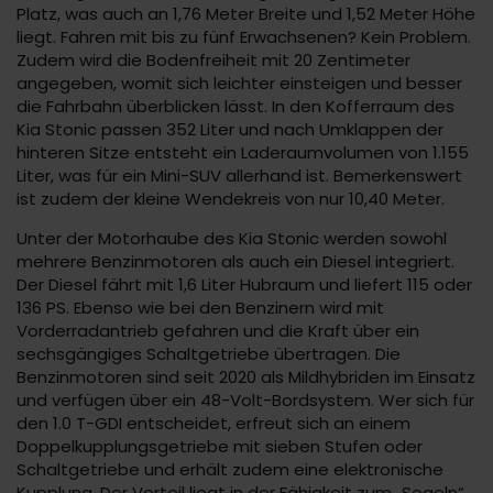
Platz, was auch an 1,76 Meter Breite und 1,52 Meter Höhe
liegt. Fahren mit bis zu fünf Erwachsenen? Kein Problem.
Zudem wird die Bodenfreiheit mit 20 Zentimeter
angegeben, womit sich leichter einsteigen und besser
die Fahrbahn überblicken lässt. In den Kofferraum des
Kia Stonic passen 352 Liter und nach Umklappen der
hinteren Sitze entsteht ein Laderaumvolumen von 1.155
Liter, was für ein Mini-SUV allerhand ist. Bemerkenswert
ist zudem der kleine Wendekreis von nur 10,40 Meter.
Unter der Motorhaube des Kia Stonic werden sowohl
mehrere Benzinmotoren als auch ein Diesel integriert.
Der Diesel fährt mit 1,6 Liter Hubraum und liefert 115 oder
136 PS. Ebenso wie bei den Benzinern wird mit
Vorderradantrieb gefahren und die Kraft über ein
sechsgängiges Schaltgetriebe übertragen. Die
Benzinmotoren sind seit 2020 als Mildhybriden im Einsatz
und verfügen über ein 48-Volt-Bordsystem. Wer sich für
den 1.0 T-GDI entscheidet, erfreut sich an einem
Doppelkupplungsgetriebe mit sieben Stufen oder
Schaltgetriebe und erhält zudem eine elektronische
Kupplung. Der Vorteil liegt in der Fähigkeit zum „Segeln“