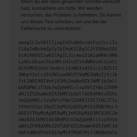
Wenn du alle oben genannten Schritte versucht
hast, kontaktiere uns bitte. Wir werden
versuchen, das Problem zu beheben. Du kannst
uns diesen Text schicken, um uns bei der
Fehlersuche zu unterstützen:
ewogICJuYW1lIjogIk5ldHdvcmtFcnJvciIs
CiAgImNvbmZpZyI6IHsKICAgICJtZXRob2Qi
OiAiR0VUIiwKICAgICJ1cmwiOiAiaHR0cHM6
Ly9hcGkueC5ha3MtcHJvZC5hdWRhcmlzLm5l
dC92MS9jbGllbnRzLzIxNDIvd2Vic2l0ZS12
ZWhpY2xlcz93ZWJzaXRlPTVmMGZmNzZjYzJk
YzE1NDI4OTVmYjE5MiZmaWx0ZXJbMF1bZmll
bGRdPWlzT3duJmZpbHRlclswXVt2YWx1ZV09
dHJ1ZSZmaWx0ZXJbMV1bZmllbGRdPW1vZGVs
JmZpbHRlclsxXVt2YWx1ZV09JTVCJTdCJTIy
YXVkYXJpc19pZCUyMiUzQSUyMjViODNlMzc3
OGE5YTUyMzAyNTAwMjJmYSUyMiU3RCU1RCZm
aWx0ZXJbMV1bb3BdPUlOJmZpbHRlclsyXVtm
aWVsZF09dXNhZ2VTdGF0ZSZmaWx0ZXJbMl1b
dmFsdWVdPSU1QiUyMlVTRUQlMjIlNUQmZmls