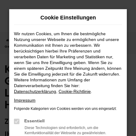
Zum
Hauptinhalt
Cookie Einstellungen
springen
Wir nutzen Cookies, um Ihnen die bestmögliche
Nutzung unserer Webseite zu ermöglichen und unsere
Startseite
Herrenberg
Kia
Kia Stonic
Kia Stonic
Kommunikation mit Ihnen zu verbessern. Wir
Gebrauchtwagen | Lieferservice nach Herrenberg
berücksichtigen hierbei Ihre Präferenzen und
verarbeiten Daten für Marketing und Statistiken nur,
wenn Sie uns Ihre Einwilligung geben. Wenn Sie zu
Kia Stonic
einem späteren Zeitpunkt Ihre Meinung ändern, können
Sie die Einwilligung jederzeit für die Zukunft widerrufen.
Gebrauchtwagen |
Weitere Informationen zum Umfang der
Datenverarbeitung finden Sie hier:
Lieferservice nach
Datenschutzerklärung
,
Cookie-Richtlinie
.
Herrenberg
Impressum
Folgende Kategorien von Cookies werden von uns eingesetzt:
ZUVERLÄSSIG FÜR HERRENBERG –
Essentiell
Diese Technologien sind erforderlich, um die
IHR KIA STONIC
Kernfunktionalität der Webseite zu gewährleisten.