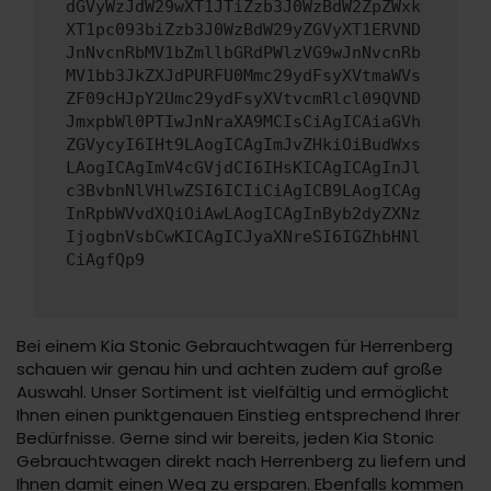
dGVyWzJdW29wXT1JTiZzb3J0WzBdW2ZpZWxk
XT1pc093biZzb3J0WzBdW29yZGVyXT1ERVND
JnNvcnRbMV1bZmllbGRdPWlzVG9wJnNvcnRb
MV1bb3JkZXJdPURFU0Mmc29ydFsyXVtmaWVs
ZF09cHJpY2Umc29ydFsyXVtvcmRlcl09QVND
JmxpbWl0PTIwJnNraXA9MCIsCiAgICAiaGVh
ZGVycyI6IHt9LAogICAgImJvZHkiOiBudWxs
LAogICAgImV4cGVjdCI6IHsKICAgICAgInJl
c3BvbnNlVHlwZSI6ICIiCiAgICB9LAogICAg
InRpbWVvdXQiOiAwLAogICAgInByb2dyZXNz
IjogbnVsbCwKICAgICJyaXNreSI6IGZhbHNl
CiAgfQp9
Bei einem Kia Stonic Gebrauchtwagen für Herrenberg
schauen wir genau hin und achten zudem auf große
Auswahl. Unser Sortiment ist vielfältig und ermöglicht
Ihnen einen punktgenauen Einstieg entsprechend Ihrer
Bedürfnisse. Gerne sind wir bereits, jeden Kia Stonic
Gebrauchtwagen direkt nach Herrenberg zu liefern und
Ihnen damit einen Weg zu ersparen. Ebenfalls kommen