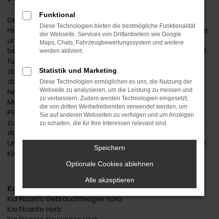
Funktional
Der Kia Picanto ist eine kluge Wahl für Ihre Mobilität in
Diese Technologien bieten die bestmögliche Funktionalität
Horb. Bei diesem Fahrzeug gehen Vernunftsargumente
der Webseite. Services von Drittanbietern wie Google
und emotionale Aspekte Hand in Hand und geben
Maps, Chats, Fahrzeugbewertungssystem und weitere
beide den Ausschlag für ein klares „Ja“. Kennzeichnend
werden aktiviert.
für den Kia Picanto ist die Ausstattung. Unabhängig
davon, ob Sie sich für einen Gebrauchtwagen und
Statistik und Marketing
damit für ein älteres Baujahr entscheiden oder einen
Diese Technologien ermöglichen es uns, die Nutzung der
Neuwagen wählen erhalten Sie ein rundum tadelloses
Webseite zu analysieren, um die Leistung zu messen und
zu verbessern. Zudem werden Technologien eingesetzt,
Modell. Wir vom Autohaus Daub bieten Ihnen den Kia
die von dritten Werbetreibenden verwendet werden, um
Picanto zu einem exzellenten Preis und ermöglichen
Sie auf anderen Webseiten zu verfolgen und um Anzeigen
zudem immer wieder das Einsteigen in Sondermodelle.
zu schalten, die für Ihre Interessen relevant sind.
Wenn Sie Ihre Mobilität auf den Straßen von Horb und
Umgebung auf ein neues Level heben möchten, ist der
Speichern
Kia Picanto bestens geeignet.
Optionale Cookies ablehnen
Alle akzeptieren
Kategorie
Kia Picanto Gebrauchtwagen Horb
Kia Picanto Horb