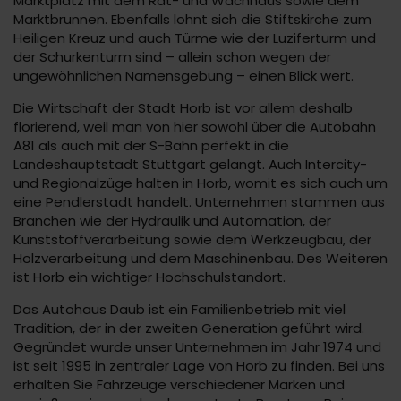
Marktplatz mit dem Rat- und Wachhaus sowie dem
Marktbrunnen. Ebenfalls lohnt sich die Stiftskirche zum
Heiligen Kreuz und auch Türme wie der Luziferturm und
der Schurkenturm sind – allein schon wegen der
ungewöhnlichen Namensgebung – einen Blick wert.
Die Wirtschaft der Stadt Horb ist vor allem deshalb
florierend, weil man von hier sowohl über die Autobahn
A81 als auch mit der S-Bahn perfekt in die
Landeshauptstadt Stuttgart gelangt. Auch Intercity-
und Regionalzüge halten in Horb, womit es sich auch um
eine Pendlerstadt handelt. Unternehmen stammen aus
Branchen wie der Hydraulik und Automation, der
Kunststoffverarbeitung sowie dem Werkzeugbau, der
Holzverarbeitung und dem Maschinenbau. Des Weiteren
ist Horb ein wichtiger Hochschulstandort.
Das Autohaus Daub ist ein Familienbetrieb mit viel
Tradition, der in der zweiten Generation geführt wird.
Gegründet wurde unser Unternehmen im Jahr 1974 und
ist seit 1995 in zentraler Lage von Horb zu finden. Bei uns
erhalten Sie Fahrzeuge verschiedener Marken und