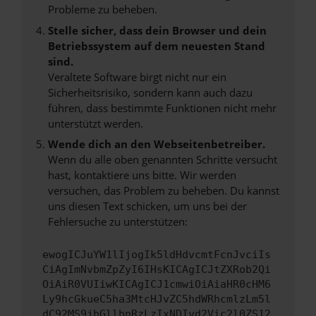
Probleme zu beheben.
Stelle sicher, dass dein Browser und dein
Betriebssystem auf dem neuesten Stand
sind.
Veraltete Software birgt nicht nur ein
Sicherheitsrisiko, sondern kann auch dazu
führen, dass bestimmte Funktionen nicht mehr
unterstützt werden.
Wende dich an den Webseitenbetreiber.
Wenn du alle oben genannten Schritte versucht
hast, kontaktiere uns bitte. Wir werden
versuchen, das Problem zu beheben. Du kannst
uns diesen Text schicken, um uns bei der
Fehlersuche zu unterstützen:
ewogICJuYW1lIjogIk5ldHdvcmtFcnJvciIs
CiAgImNvbmZpZyI6IHsKICAgICJtZXRob2Qi
OiAiR0VUIiwKICAgICJ1cmwiOiAiaHR0cHM6
Ly9hcGkueC5ha3MtcHJvZC5hdWRhcmlzLm5l
dC92MS9jbGllbnRzLzIxNDIvd2Vic2l0ZS12