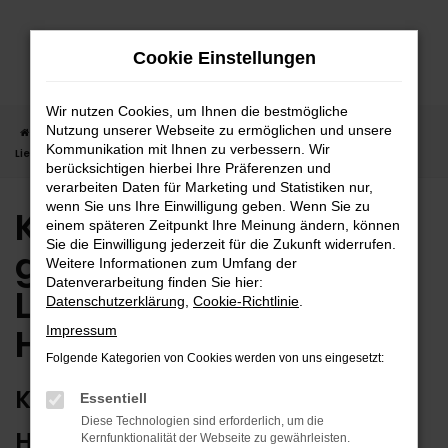
Zum
Hauptinhalt
Cookie Einstellungen
springen
Wir nutzen Cookies, um Ihnen die bestmögliche
Nutzung unserer Webseite zu ermöglichen und unsere
Startseite
Horb
Kia
Kia Picanto in Horb günstig kaufen |
Kommunikation mit Ihnen zu verbessern. Wir
Lieferservice nach Horb
berücksichtigen hierbei Ihre Präferenzen und
verarbeiten Daten für Marketing und Statistiken nur,
wenn Sie uns Ihre Einwilligung geben. Wenn Sie zu
Kia Picanto in Horb
einem späteren Zeitpunkt Ihre Meinung ändern, können
Sie die Einwilligung jederzeit für die Zukunft widerrufen.
günstig kaufen |
Weitere Informationen zum Umfang der
Datenverarbeitung finden Sie hier:
Lieferservice nach
Datenschutzerklärung
,
Cookie-Richtlinie
.
Horb
Impressum
Folgende Kategorien von Cookies werden von uns eingesetzt:
KIA PICANTO – ERSTKLASSIG FÜR
Essentiell
Diese Technologien sind erforderlich, um die
HORB GEEIGNET
Kernfunktionalität der Webseite zu gewährleisten.