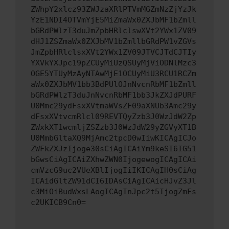
ZWhpY2xlcz93ZWJzaXRlPTVmMGZmNzZjYzJk
YzE1NDI4OTVmYjE5MiZmaWx0ZXJbMF1bZmll
bGRdPWlzT3duJmZpbHRlclswXVt2YWx1ZV09
dHJ1ZSZmaWx0ZXJbMV1bZmllbGRdPW1vZGVs
JmZpbHRlclsxXVt2YWx1ZV09JTVCJTdCJTIy
YXVkYXJpc19pZCUyMiUzQSUyMjViODNlMzc3
OGE5YTUyMzAyNTAwMjE1OCUyMiU3RCU1RCZm
aWx0ZXJbMV1bb3BdPUlOJnNvcnRbMF1bZmll
bGRdPWlzT3duJnNvcnRbMF1bb3JkZXJdPURF
U0Mmc29ydFsxXVtmaWVsZF09aXNUb3Amc29y
dFsxXVtvcmRlcl09REVTQyZzb3J0WzJdW2Zp
ZWxkXT1wcmljZSZzb3J0WzJdW29yZGVyXT1B
U0MmbGltaXQ9MjAmc2tpcD0wIiwKICAgICJo
ZWFkZXJzIjoge30sCiAgICAiYm9keSI6IG51
bGwsCiAgICAiZXhwZWN0IjogewogICAgICAi
cmVzcG9uc2VUeXBlIjogIiIKICAgIH0sCiAg
ICAidGltZW91dCI6IDAsCiAgICAicHJvZ3Jl
c3MiOiBudWxsLAogICAgInJpc2t5IjogZmFs
c2UKICB9Cn0=