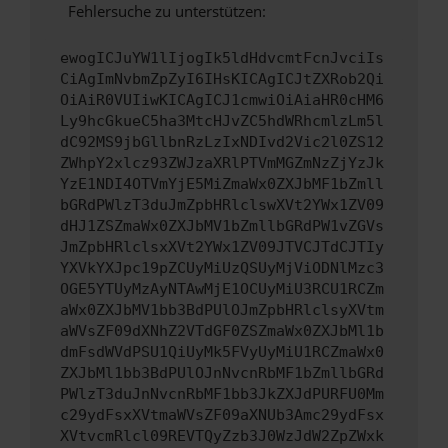
Fehlersuche zu unterstützen:
ewogICJuYW1lIjogIk5ldHdvcmtFcnJvciIs
CiAgImNvbmZpZyI6IHsKICAgICJtZXRob2Qi
OiAiR0VUIiwKICAgICJ1cmwiOiAiaHR0cHM6
Ly9hcGkueC5ha3MtcHJvZC5hdWRhcmlzLm5l
dC92MS9jbGllbnRzLzIxNDIvd2Vic2l0ZS12
ZWhpY2xlcz93ZWJzaXRlPTVmMGZmNzZjYzJk
YzE1NDI4OTVmYjE5MiZmaWx0ZXJbMF1bZmll
bGRdPWlzT3duJmZpbHRlclswXVt2YWx1ZV09
dHJ1ZSZmaWx0ZXJbMV1bZmllbGRdPW1vZGVs
JmZpbHRlclsxXVt2YWx1ZV09JTVCJTdCJTIy
YXVkYXJpc19pZCUyMiUzQSUyMjViODNlMzc3
OGE5YTUyMzAyNTAwMjE1OCUyMiU3RCU1RCZm
aWx0ZXJbMV1bb3BdPUlOJmZpbHRlclsyXVtm
aWVsZF09dXNhZ2VTdGF0ZSZmaWx0ZXJbMl1b
dmFsdWVdPSU1QiUyMk5FVyUyMiU1RCZmaWx0
ZXJbMl1bb3BdPUlOJnNvcnRbMF1bZmllbGRd
PWlzT3duJnNvcnRbMF1bb3JkZXJdPURFU0Mm
c29ydFsxXVtmaWVsZF09aXNUb3Amc29ydFsx
XVtvcmRlcl09REVTQyZzb3J0WzJdW2ZpZWxk