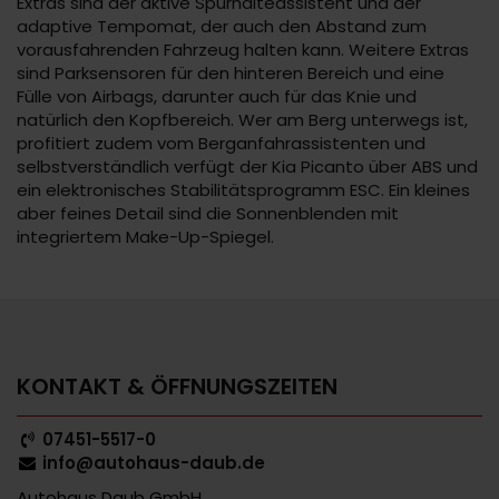
Extras sind der aktive Spurhalteassistent und der
adaptive Tempomat, der auch den Abstand zum
vorausfahrenden Fahrzeug halten kann. Weitere Extras
sind Parksensoren für den hinteren Bereich und eine
Fülle von Airbags, darunter auch für das Knie und
natürlich den Kopfbereich. Wer am Berg unterwegs ist,
profitiert zudem vom Berganfahrassistenten und
selbstverständlich verfügt der Kia Picanto über ABS und
ein elektronisches Stabilitätsprogramm ESC. Ein kleines
aber feines Detail sind die Sonnenblenden mit
integriertem Make-Up-Spiegel.
KONTAKT & ÖFFNUNGSZEITEN
07451-5517-0
info@autohaus-daub.de
Autohaus Daub GmbH