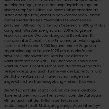
auf einem Hügel, der aus der ursprünglichen Lage an
einem Sumpf resultiert. Die erste Dokumentation als
Stadt erfolgte 1228, wobei in den kommenden Jahren
immer wieder die Besitzverhältnisse wechselten.
Zwischen 1381 war Horb Teil von Österreich, 1806 griff das
Königreich Württemberg zu und 1866 erfolgte der
Anschluss an die Württembergische Eisenbahn. Ein
interessanter Aspekt ist die Einwohnerentwicklung, die
stets unterhalb von 5.000 lag und erst im Zuge von
Eingemeindungen im Jahr 1975 um das Vierfache
anwuchs. Sehenswert an Horb ist vor allem der
Marktplatz mit dem Rat- und Wachhaus sowie dem
Marktbrunnen. Ebenfalls lohnt sich die Stiftskirche zum
Heiligen Kreuz und auch Türme wie der Luziferturm und
der Schurkenturm sind – allein schon wegen der
ungewöhnlichen Namensgebung – einen Blick wert.
Die Wirtschaft der Stadt Horb ist vor allem deshalb
florierend, weil man von hier sowohl über die Autobahn
A81 als auch mit der S-Bahn perfekt in die
Landeshauptstadt Stuttgart gelangt. Auch Intercity-