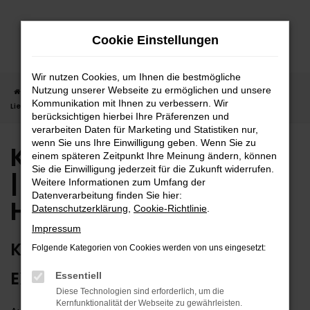
Zum
Hauptinhalt
Cookie Einstellungen
springen
Wir nutzen Cookies, um Ihnen die bestmögliche
Nutzung unserer Webseite zu ermöglichen und unsere
Startseite
Horb
Kia
Kia Picanto
Kia Picanto Neuwagen |
Kommunikation mit Ihnen zu verbessern. Wir
Lieferservice nach Horb
berücksichtigen hierbei Ihre Präferenzen und
verarbeiten Daten für Marketing und Statistiken nur,
wenn Sie uns Ihre Einwilligung geben. Wenn Sie zu
Kia Picanto Neuwagen
einem späteren Zeitpunkt Ihre Meinung ändern, können
Sie die Einwilligung jederzeit für die Zukunft widerrufen.
| Lieferservice nach
Weitere Informationen zum Umfang der
Datenverarbeitung finden Sie hier:
Horb
Datenschutzerklärung
,
Cookie-Richtlinie
.
Impressum
KIA PICANTO NEUWAGEN –
Folgende Kategorien von Cookies werden von uns eingesetzt:
EXTRAKLASSE FÜR HORB
Essentiell
Diese Technologien sind erforderlich, um die
Kernfunktionalität der Webseite zu gewährleisten.