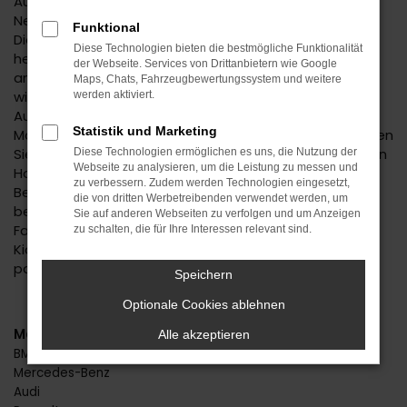
Autofans und -experten geraten bereits bei der
Nennung des Kia Picanto Neuwagens in Begeisterung.
Funktional
Dieses Fahrzeug hat einfach alles, was man sich in der
Diese Technologien bieten die bestmögliche Funktionalität
heutigen Zeit für seine Mobilität in Horb oder einem
der Webseite. Services von Drittanbietern wie Google
anderen Ort wünscht. Da ist das Design, das immer
Maps, Chats, Fahrzeugbewertungssystem und weitere
wieder gelobt wird, da sind aber auch die zahlreichen
werden aktiviert.
Ausstattungsmerkmale und die effiziente
Statistik und Marketing
Motorisierung. Mit einem Kia Picanto Neuwagen machen
Sie alles richtig und dürfen sich für Ihr neues Fahrzeug in
Diese Technologien ermöglichen es uns, die Nutzung der
Webseite zu analysieren, um die Leistung zu messen und
Horb auch noch auf einen erstklassigen Preis freuen.
zu verbessern. Zudem werden Technologien eingesetzt,
Beim Autohaus Daub setzen wir auf Individualität und
die von dritten Werbetreibenden verwendet werden, um
beraten Sie immer persönlich und mit größter
Sie auf anderen Webseiten zu verfolgen und um Anzeigen
Fachkompetenz. Wir stellen sicher, dass Sie exakt den
zu schalten, die für Ihre Interessen relevant sind.
Kia Picanto Neuwagen erhalten, der zu Ihnen und Horb
passt.
Speichern
Optionale Cookies ablehnen
Marken
Alle akzeptieren
BMW
Mercedes-Benz
Audi