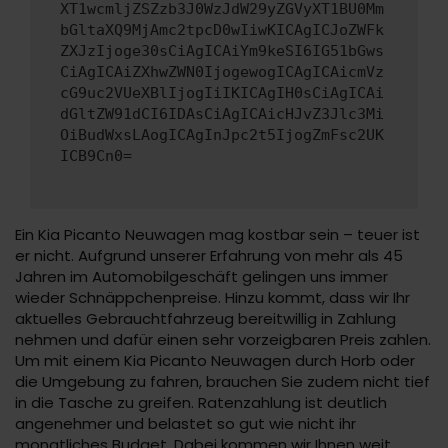
XT1wcmljZSZzb3J0WzJdW29yZGVyXT1BU0Mm
bGltaXQ9MjAmc2tpcD0wIiwKICAgICJoZWFk
ZXJzIjoge30sCiAgICAiYm9keSI6IG51bGws
CiAgICAiZXhwZWN0IjogewogICAgICAicmVz
cG9uc2VUeXBlIjogIiIKICAgIH0sCiAgICAi
dGltZW91dCI6IDAsCiAgICAicHJvZ3Jlc3Mi
OiBudWxsLAogICAgInJpc2t5IjogZmFsc2UK
ICB9Cn0=
Ein Kia Picanto Neuwagen mag kostbar sein – teuer ist
er nicht. Aufgrund unserer Erfahrung von mehr als 45
Jahren im Automobilgeschäft gelingen uns immer
wieder Schnäppchenpreise. Hinzu kommt, dass wir Ihr
aktuelles Gebrauchtfahrzeug bereitwillig in Zahlung
nehmen und dafür einen sehr vorzeigbaren Preis zahlen.
Um mit einem Kia Picanto Neuwagen durch Horb oder
die Umgebung zu fahren, brauchen Sie zudem nicht tief
in die Tasche zu greifen. Ratenzahlung ist deutlich
angenehmer und belastet so gut wie nicht ihr
monatliches Budget. Dabei kommen wir Ihnen weit