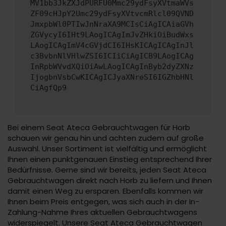
MV1bb3JkZXJdPURFU0Mmc29ydFsyXVtmaWVs
ZF09cHJpY2Umc29ydFsyXVtvcmRlcl09QVND
JmxpbWl0PTIwJnNraXA9MCIsCiAgICAiaGVh
ZGVycyI6IHt9LAogICAgImJvZHkiOiBudWxs
LAogICAgImV4cGVjdCI6IHsKICAgICAgInJl
c3BvbnNlVHlwZSI6ICIiCiAgICB9LAogICAg
InRpbWVvdXQiOiAwLAogICAgInByb2dyZXNz
IjogbnVsbCwKICAgICJyaXNreSI6IGZhbHNl
CiAgfQp9
Bei einem Seat Ateca Gebrauchtwagen für Horb
schauen wir genau hin und achten zudem auf große
Auswahl. Unser Sortiment ist vielfältig und ermöglicht
Ihnen einen punktgenauen Einstieg entsprechend Ihrer
Bedürfnisse. Gerne sind wir bereits, jeden Seat Ateca
Gebrauchtwagen direkt nach Horb zu liefern und Ihnen
damit einen Weg zu ersparen. Ebenfalls kommen wir
Ihnen beim Preis entgegen, was sich auch in der In-
Zahlung-Nahme Ihres aktuellen Gebrauchtwagens
widerspiegelt. Unsere Seat Ateca Gebrauchtwagen