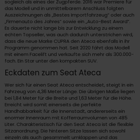
sogleich als eines der Zugpferde. 2016 war Premiere für
das Modell und in unmittelbarem Anschluss folgten
Auszeichnungen als „Bestes Importfahrzeug“ oder auch
„Firmenauto des Jahres“ sowie ein „Auto-Best Award“.
Es dauerte nicht lange bis zur Entwicklung zu einem
echten Topseller, was auch dadurch unterstrichen wird,
dass die neue Marke CUPRA den Ateca ebenfalls in ihr
Programm genommen hat. Seit 2020 fährt das Modell
mit einem Facelift und verkaufte sich mehr als 300.000-
fach. Ein Star unter den kompakten SUV.
Eckdaten zum Seat Ateca
Wer sich für einen Seat Ateca entscheidet, steigt in ein
Fahrzeug von 4,36 Meter Länge. Die übrigen Maße liegen
bei 1,84 Meter für die Breite und 1,63 Meter für die Höhe.
Erreicht wird somit einerseits die perfekte
Handhabbarkeit für die Innenstadt, andererseits ein
enormer Innenraum mit Kofferraumvolumen von 485
Liter. Charakteristisch für den Seat Ateca ist die flexible
Sitzanordnung. Die hinteren Sitze lassen sich sowohl
einzeln als auch gesammelt umklappen und das