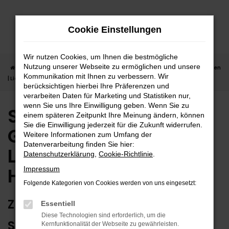
Zum
Hauptinhalt
Cookie Einstellungen
springen
Wir nutzen Cookies, um Ihnen die bestmögliche
Nutzung unserer Webseite zu ermöglichen und unsere
Startseite
Horb
Seat
Seat Ateca
Seat Ateca Gebrauchtwagen
Kommunikation mit Ihnen zu verbessern. Wir
| Lieferservice nach Horb
berücksichtigen hierbei Ihre Präferenzen und
verarbeiten Daten für Marketing und Statistiken nur,
wenn Sie uns Ihre Einwilligung geben. Wenn Sie zu
Seat Ateca
einem späteren Zeitpunkt Ihre Meinung ändern, können
Sie die Einwilligung jederzeit für die Zukunft widerrufen.
Gebrauchtwagen |
Weitere Informationen zum Umfang der
Datenverarbeitung finden Sie hier:
Lieferservice nach
Datenschutzerklärung
,
Cookie-Richtlinie
.
Horb
Impressum
Folgende Kategorien von Cookies werden von uns eingesetzt:
ZUVERLÄSSIG FÜR HORB – IHR
Essentiell
Diese Technologien sind erforderlich, um die
SEAT ATECA GEBRAUCHTWAGEN
Kernfunktionalität der Webseite zu gewährleisten.