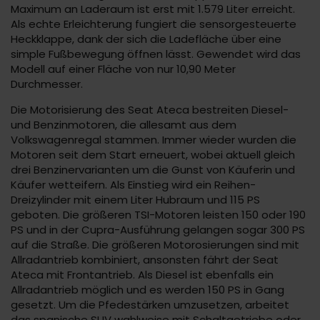
Maximum an Laderaum ist erst mit 1.579 Liter erreicht.
Als echte Erleichterung fungiert die sensorgesteuerte
Heckklappe, dank der sich die Ladefläche über eine
simple Fußbewegung öffnen lässt. Gewendet wird das
Modell auf einer Fläche von nur 10,90 Meter
Durchmesser.
Die Motorisierung des Seat Ateca bestreiten Diesel-
und Benzinmotoren, die allesamt aus dem
Volkswagenregal stammen. Immer wieder wurden die
Motoren seit dem Start erneuert, wobei aktuell gleich
drei Benzinervarianten um die Gunst von Käuferin und
Käufer wetteifern. Als Einstieg wird ein Reihen-
Dreizylinder mit einem Liter Hubraum und 115 PS
geboten. Die größeren TSI-Motoren leisten 150 oder 190
PS und in der Cupra-Ausführung gelangen sogar 300 PS
auf die Straße. Die größeren Motorosierungen sind mit
Allradantrieb kombiniert, ansonsten fährt der Seat
Ateca mit Frontantrieb. Als Diesel ist ebenfalls ein
Allradantrieb möglich und es werden 150 PS in Gang
gesetzt. Um die Pfedestärken umzusetzen, arbeitet
das spanische SUV wahlweise mit Schaltgetriebe oder