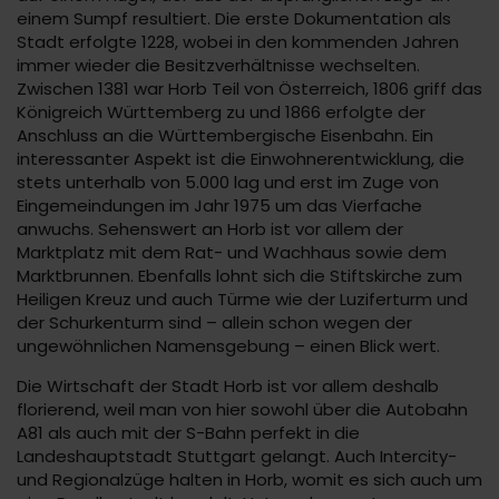
einem Sumpf resultiert. Die erste Dokumentation als
Stadt erfolgte 1228, wobei in den kommenden Jahren
immer wieder die Besitzverhältnisse wechselten.
Zwischen 1381 war Horb Teil von Österreich, 1806 griff das
Königreich Württemberg zu und 1866 erfolgte der
Anschluss an die Württembergische Eisenbahn. Ein
interessanter Aspekt ist die Einwohnerentwicklung, die
stets unterhalb von 5.000 lag und erst im Zuge von
Eingemeindungen im Jahr 1975 um das Vierfache
anwuchs. Sehenswert an Horb ist vor allem der
Marktplatz mit dem Rat- und Wachhaus sowie dem
Marktbrunnen. Ebenfalls lohnt sich die Stiftskirche zum
Heiligen Kreuz und auch Türme wie der Luziferturm und
der Schurkenturm sind – allein schon wegen der
ungewöhnlichen Namensgebung – einen Blick wert.
Die Wirtschaft der Stadt Horb ist vor allem deshalb
florierend, weil man von hier sowohl über die Autobahn
A81 als auch mit der S-Bahn perfekt in die
Landeshauptstadt Stuttgart gelangt. Auch Intercity-
und Regionalzüge halten in Horb, womit es sich auch um