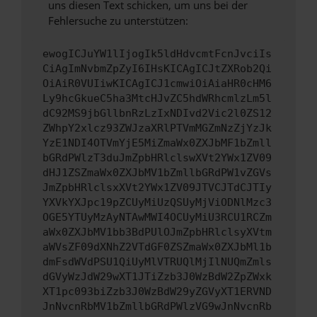
uns diesen Text schicken, um uns bei der
Fehlersuche zu unterstützen:
ewogICJuYW1lIjogIk5ldHdvcmtFcnJvciIs
CiAgImNvbmZpZyI6IHsKICAgICJtZXRob2Qi
OiAiR0VUIiwKICAgICJ1cmwiOiAiaHR0cHM6
Ly9hcGkueC5ha3MtcHJvZC5hdWRhcmlzLm5l
dC92MS9jbGllbnRzLzIxNDIvd2Vic2l0ZS12
ZWhpY2xlcz93ZWJzaXRlPTVmMGZmNzZjYzJk
YzE1NDI4OTVmYjE5MiZmaWx0ZXJbMF1bZmll
bGRdPWlzT3duJmZpbHRlclswXVt2YWx1ZV09
dHJ1ZSZmaWx0ZXJbMV1bZmllbGRdPW1vZGVs
JmZpbHRlclsxXVt2YWx1ZV09JTVCJTdCJTIy
YXVkYXJpc19pZCUyMiUzQSUyMjViODNlMzc3
OGE5YTUyMzAyNTAwMWI4OCUyMiU3RCU1RCZm
aWx0ZXJbMV1bb3BdPUlOJmZpbHRlclsyXVtm
aWVsZF09dXNhZ2VTdGF0ZSZmaWx0ZXJbMl1b
dmFsdWVdPSU1QiUyMlVTRUQlMjIlNUQmZmls
dGVyWzJdW29wXT1JTiZzb3J0WzBdW2ZpZWxk
XT1pc093biZzb3J0WzBdW29yZGVyXT1ERVND
JnNvcnRbMV1bZmllbGRdPWlzVG9wJnNvcnRb