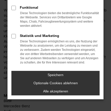
Funktional
Wenn Sie einen zuverlässigen Mobilitätspartner für Horb
Diese Technologien bieten die bestmögliche Funktionalität
suchen, empfehlen wir Ihnen einen Seat Ateca
der Webseite. Services von Drittanbietern wie Google
Gebrauchtwagen. Dieses Modell hat in jeder bisherigen
Maps, Chats, Fahrzeugbewertungssystem und weitere
Generation seine Langlebigkeit unter Beweis gestellt
werden aktiviert.
und befindet sich längst auf dem Weg zu einem
Klassiker. Kennzeichnend ist das hohe
Statistik und Marketing
Ausstattungslevel sowie die Effizienz der Motoren.
Diese Technologien ermöglichen es uns, die Nutzung der
Wenn Sie Ihren Seat Ateca Gebrauchtwagen für Horb
Webseite zu analysieren, um die Leistung zu messen und
zu verbessern. Zudem werden Technologien eingesetzt,
im Autohaus Daub kaufen, profitieren Sie von unseren
die von dritten Werbetreibenden verwendet werden, um
hohen Qualitätsmaßstäben. Jedes Fahrzeug unterläuft
Sie auf anderen Webseiten zu verfolgen und um Anzeigen
vor dem Verkauf eine Fülle an Tests. Wir sind erst dann
zu schalten, die für Ihre Interessen relevant sind.
zufrieden, wenn keinerlei Mängel mehr existieren und
stellen dies durch die hohe Kompetenz und Erfahrung
Speichern
unserer Kfz-Meisterwerkstatt sicher.
Optionale Cookies ablehnen
Alle akzeptieren
Marken
BMW
Mercedes-Benz