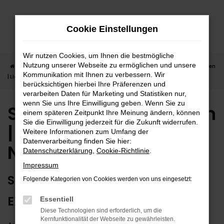
Zum
Hauptinhalt
Cookie Einstellungen
springen
Wir nutzen Cookies, um Ihnen die bestmögliche
Nutzung unserer Webseite zu ermöglichen und unsere
Startseite
Nagold
Suzuki
Suzuki Swift
Suzuki Swift Neuwagen
Kommunikation mit Ihnen zu verbessern. Wir
| Lieferservice nach Nagold
berücksichtigen hierbei Ihre Präferenzen und
verarbeiten Daten für Marketing und Statistiken nur,
wenn Sie uns Ihre Einwilligung geben. Wenn Sie zu
Suzuki Swift Neuwagen
einem späteren Zeitpunkt Ihre Meinung ändern, können
Sie die Einwilligung jederzeit für die Zukunft widerrufen.
| Lieferservice nach
Weitere Informationen zum Umfang der
Datenverarbeitung finden Sie hier:
Nagold
Datenschutzerklärung
,
Cookie-Richtlinie
.
Impressum
SUZUKI SWIFT NEUWAGEN –
Folgende Kategorien von Cookies werden von uns eingesetzt:
EXTRAKLASSE FÜR NAGOLD
Essentiell
Diese Technologien sind erforderlich, um die
Kernfunktionalität der Webseite zu gewährleisten.