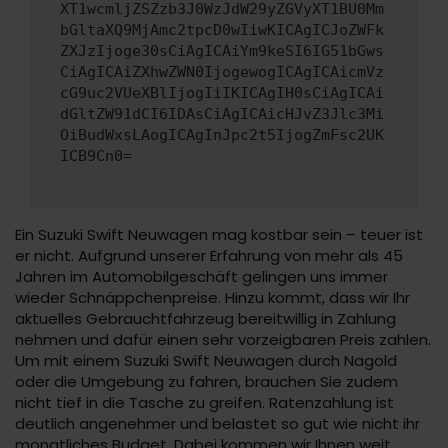
XT1wcmljZSZzb3J0WzJdW29yZGVyXT1BU0Mm
bGltaXQ9MjAmc2tpcD0wIiwKICAgICJoZWFk
ZXJzIjoge30sCiAgICAiYm9keSI6IG51bGws
CiAgICAiZXhwZWN0IjogewogICAgICAicmVz
cG9uc2VUeXBlIjogIiIKICAgIH0sCiAgICAi
dGltZW91dCI6IDAsCiAgICAicHJvZ3Jlc3Mi
OiBudWxsLAogICAgInJpc2t5IjogZmFsc2UK
ICB9Cn0=
Ein Suzuki Swift Neuwagen mag kostbar sein – teuer ist
er nicht. Aufgrund unserer Erfahrung von mehr als 45
Jahren im Automobilgeschäft gelingen uns immer
wieder Schnäppchenpreise. Hinzu kommt, dass wir Ihr
aktuelles Gebrauchtfahrzeug bereitwillig in Zahlung
nehmen und dafür einen sehr vorzeigbaren Preis zahlen.
Um mit einem Suzuki Swift Neuwagen durch Nagold
oder die Umgebung zu fahren, brauchen Sie zudem
nicht tief in die Tasche zu greifen. Ratenzahlung ist
deutlich angenehmer und belastet so gut wie nicht ihr
monatliches Budget. Dabei kommen wir Ihnen weit