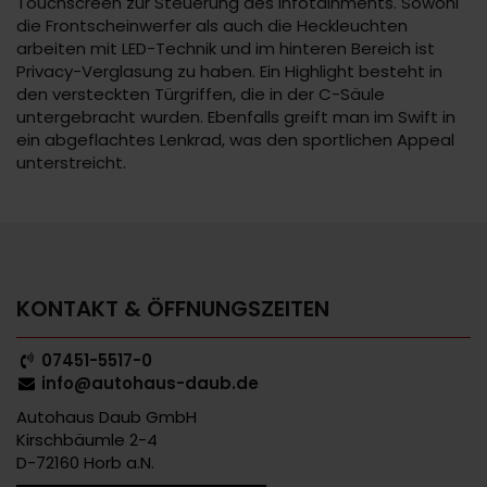
Touchscreen zur Steuerung des Infotainments. Sowohl
die Frontscheinwerfer als auch die Heckleuchten
arbeiten mit LED-Technik und im hinteren Bereich ist
Privacy-Verglasung zu haben. Ein Highlight besteht in
den versteckten Türgriffen, die in der C-Säule
untergebracht wurden. Ebenfalls greift man im Swift in
ein abgeflachtes Lenkrad, was den sportlichen Appeal
unterstreicht.
KONTAKT & ÖFFNUNGSZEITEN
07451-5517-0
info@autohaus-daub.de
Autohaus Daub GmbH
Kirschbäumle 2-4
D-72160 Horb a.N.