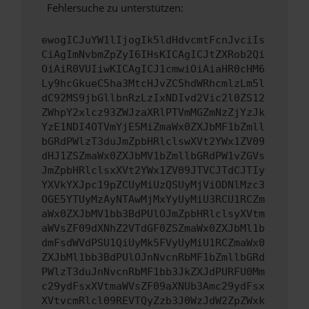
Fehlersuche zu unterstützen:
ewogICJuYW1lIjogIk5ldHdvcmtFcnJvciIs
CiAgImNvbmZpZyI6IHsKICAgICJtZXRob2Qi
OiAiR0VUIiwKICAgICJ1cmwiOiAiaHR0cHM6
Ly9hcGkueC5ha3MtcHJvZC5hdWRhcmlzLm5l
dC92MS9jbGllbnRzLzIxNDIvd2Vic2l0ZS12
ZWhpY2xlcz93ZWJzaXRlPTVmMGZmNzZjYzJk
YzE1NDI4OTVmYjE5MiZmaWx0ZXJbMF1bZmll
bGRdPWlzT3duJmZpbHRlclswXVt2YWx1ZV09
dHJ1ZSZmaWx0ZXJbMV1bZmllbGRdPW1vZGVs
JmZpbHRlclsxXVt2YWx1ZV09JTVCJTdCJTIy
YXVkYXJpc19pZCUyMiUzQSUyMjViODNlMzc3
OGE5YTUyMzAyNTAwMjMxYyUyMiU3RCU1RCZm
aWx0ZXJbMV1bb3BdPUlOJmZpbHRlclsyXVtm
aWVsZF09dXNhZ2VTdGF0ZSZmaWx0ZXJbMl1b
dmFsdWVdPSU1QiUyMk5FVyUyMiU1RCZmaWx0
ZXJbMl1bb3BdPUlOJnNvcnRbMF1bZmllbGRd
PWlzT3duJnNvcnRbMF1bb3JkZXJdPURFU0Mm
c29ydFsxXVtmaWVsZF09aXNUb3Amc29ydFsx
XVtvcmRlcl09REVTQyZzb3J0WzJdW2ZpZWxk