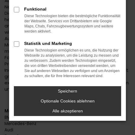
Autofans und -experten geraten bereits bei der
Nennung des Suzuki Swift Neuwagens in Begeisterung.
Funktional
Dieses Fahrzeug hat einfach alles, was man sich in der
Diese Technologien bieten die bestmögliche Funktionalität
heutigen Zeit für seine Mobilität in Nagold oder einem
der Webseite. Services von Drittanbietern wie Google
anderen Ort wünscht. Da ist das Design, das immer
Maps, Chats, Fahrzeugbewertungssystem und weitere
wieder gelobt wird, da sind aber auch die zahlreichen
werden aktiviert.
Ausstattungsmerkmale und die effiziente
Statistik und Marketing
Motorisierung. Mit einem Suzuki Swift Neuwagen
machen Sie alles richtig und dürfen sich für Ihr neues
Diese Technologien ermöglichen es uns, die Nutzung der
Webseite zu analysieren, um die Leistung zu messen und
Fahrzeug in Nagold auch noch auf einen erstklassigen
zu verbessern. Zudem werden Technologien eingesetzt,
Preis freuen. Beim Autohaus Daub setzen wir auf
die von dritten Werbetreibenden verwendet werden, um
Individualität und beraten Sie immer persönlich und mit
Sie auf anderen Webseiten zu verfolgen und um Anzeigen
größter Fachkompetenz. Wir stellen sicher, dass Sie
zu schalten, die für Ihre Interessen relevant sind.
exakt den Suzuki Swift Neuwagen erhalten, der zu Ihnen
und Nagold passt.
Speichern
Optionale Cookies ablehnen
Marken
Alle akzeptieren
BMW
Mercedes-Benz
Audi