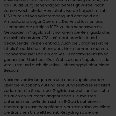
ab 1100 als Burg Hohennagold befestigt wurde. Nach
Jahren wechselnder Herrschaft, wurde Nagold im Jahr
1363 zum Teil von Württemberg und dort bald ein
Amtssitz und sogar Oberamt. Der Anschluss an das
Eisenbahnnetz erfolgte 1872. Zu den sehenswerten
Gebäuden in Nagold zählt vor allem die Remigiuskirche,
die sich bis ins Jahr 773 zurückdatieren lässt und
bedeutende Fresken enthält. Auch die Johanneskirche
ist als Stadtkirche sehenswert, hinzu kommen mehrere
Fachwerkhäuser und ein großes Heimatmuseum im so
genannten Steinhaus. Das Wahrzeichen Nagolds ist der
Alte Turm und auch die Ruine Hohennagold lohnt einen
Besuch.
Verkehrsverbindungen von und nach Nagold werden
über die Autobahn A81 und eine Bundesstraße realisiert,
zudem ist die Stadt über Zuglinien sowohl an Karlsruhe
als auch an Stuttgart angebunden. Die meisten
Unternehmen befinden sich im INGpark auf einem
ehemaligen Kasernengelände. Vertreten sind vor allem
die Branchen Umwelttechnik, Recycling sowie die