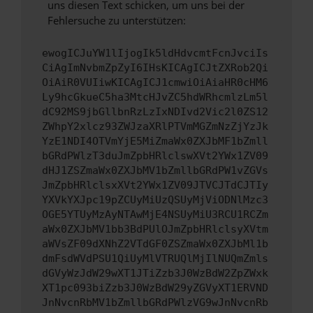
uns diesen Text schicken, um uns bei der
Fehlersuche zu unterstützen:
ewogICJuYW1lIjogIk5ldHdvcmtFcnJvciIs
CiAgImNvbmZpZyI6IHsKICAgICJtZXRob2Qi
OiAiR0VUIiwKICAgICJ1cmwiOiAiaHR0cHM6
Ly9hcGkueC5ha3MtcHJvZC5hdWRhcmlzLm5l
dC92MS9jbGllbnRzLzIxNDIvd2Vic2l0ZS12
ZWhpY2xlcz93ZWJzaXRlPTVmMGZmNzZjYzJk
YzE1NDI4OTVmYjE5MiZmaWx0ZXJbMF1bZmll
bGRdPWlzT3duJmZpbHRlclswXVt2YWx1ZV09
dHJ1ZSZmaWx0ZXJbMV1bZmllbGRdPW1vZGVs
JmZpbHRlclsxXVt2YWx1ZV09JTVCJTdCJTIy
YXVkYXJpc19pZCUyMiUzQSUyMjViODNlMzc3
OGE5YTUyMzAyNTAwMjE4NSUyMiU3RCU1RCZm
aWx0ZXJbMV1bb3BdPUlOJmZpbHRlclsyXVtm
aWVsZF09dXNhZ2VTdGF0ZSZmaWx0ZXJbMl1b
dmFsdWVdPSU1QiUyMlVTRUQlMjIlNUQmZmls
dGVyWzJdW29wXT1JTiZzb3J0WzBdW2ZpZWxk
XT1pc093biZzb3J0WzBdW29yZGVyXT1ERVND
JnNvcnRbMV1bZmllbGRdPWlzVG9wJnNvcnRb