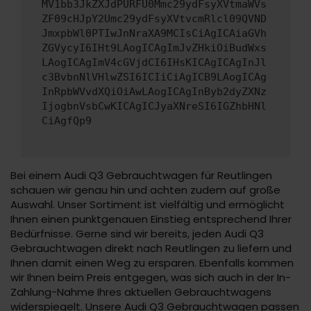
MV1bb3JkZXJdPURFU0Mmc29ydFsyXVtmaWVs
ZF09cHJpY2Umc29ydFsyXVtvcmRlcl09QVND
JmxpbWl0PTIwJnNraXA9MCIsCiAgICAiaGVh
ZGVycyI6IHt9LAogICAgImJvZHkiOiBudWxs
LAogICAgImV4cGVjdCI6IHsKICAgICAgInJl
c3BvbnNlVHlwZSI6ICIiCiAgICB9LAogICAg
InRpbWVvdXQiOiAwLAogICAgInByb2dyZXNz
IjogbnVsbCwKICAgICJyaXNreSI6IGZhbHNl
CiAgfQp9
Bei einem Audi Q3 Gebrauchtwagen für Reutlingen
schauen wir genau hin und achten zudem auf große
Auswahl. Unser Sortiment ist vielfältig und ermöglicht
Ihnen einen punktgenauen Einstieg entsprechend Ihrer
Bedürfnisse. Gerne sind wir bereits, jeden Audi Q3
Gebrauchtwagen direkt nach Reutlingen zu liefern und
Ihnen damit einen Weg zu ersparen. Ebenfalls kommen
wir Ihnen beim Preis entgegen, was sich auch in der In-
Zahlung-Nahme Ihres aktuellen Gebrauchtwagens
widerspiegelt. Unsere Audi Q3 Gebrauchtwagen passen