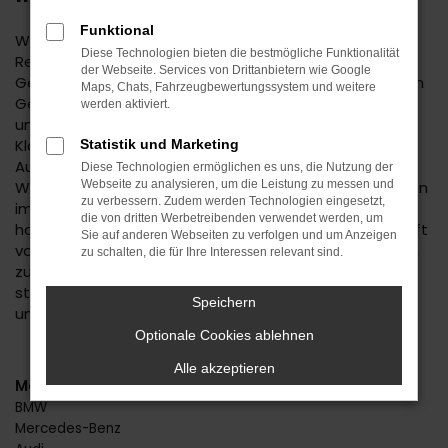
Funktional
Wenn Sie einen zuverlässigen Mobilitätspartner für
Diese Technologien bieten die bestmögliche Funktionalität
Reutlingen suchen, empfehlen wir Ihnen einen Audi Q3
der Webseite. Services von Drittanbietern wie Google
Gebrauchtwagen. Dieses Modell hat in jeder bisherigen
Maps, Chats, Fahrzeugbewertungssystem und weitere
Generation seine Langlebigkeit unter Beweis gestellt
werden aktiviert.
und befindet sich längst auf dem Weg zu einem
Klassiker. Kennzeichnend ist das hohe
Statistik und Marketing
Ausstattungslevel sowie die Effizienz der Motoren.
Diese Technologien ermöglichen es uns, die Nutzung der
Wenn Sie Ihren Audi Q3 Gebrauchtwagen für Reutlingen
Webseite zu analysieren, um die Leistung zu messen und
zu verbessern. Zudem werden Technologien eingesetzt,
im Autohaus Daub kaufen, profitieren Sie von unseren
die von dritten Werbetreibenden verwendet werden, um
hohen Qualitätsmaßstäben. Jedes Fahrzeug unterläuft
Sie auf anderen Webseiten zu verfolgen und um Anzeigen
vor dem Verkauf eine Fülle an Tests. Wir sind erst dann
zu schalten, die für Ihre Interessen relevant sind.
zufrieden, wenn keinerlei Mängel mehr existieren und
stellen dies durch die hohe Kompetenz und Erfahrung
Speichern
unserer Kfz-Meisterwerkstatt sicher.
Optionale Cookies ablehnen
Alle akzeptieren
Marken
BMW
Mercedes-Benz