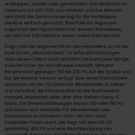
umklappen, einzeln oder gemeinsam. Das Maximum an
Laderaum ist mit 1.525 Liter erreicht und das Beladen
wird dank der Sensorsteuerung für die Heckklappe
denkbar einfach gemacht. Ebenfalls ein Argument
zugunsten des Ingolstädters ist dessen Wendekreis,
der sich mit 11,80 Meter in einem zivilen Rahmen hält.
Folgt man der Argumentation des Herstellers, so ist der
Audi Q3 ein „Allroundtalent“. Es ließe sich hinzufügen,
dass dieses Talent auch entfaltet wird und jede Menge
Auswahl unter der Motorhaube besteht. Mitsamt
Benzinmotor gelangen 150 bis 230 PS auf die Straße und
nur die kleinste Version verfügt über einen Frontantrieb.
Ansonsten ist der Q3 stets mit Allradantrieb zu haben
und verwaltet die Pferdestärken in der Basisversion
manuell, ansonsten aber über eine Sieben-Gang-S
tronic. Die Dieselausführungen leisten 150 oder 190 PS
und lassen sich ebenfalls mit Allradantrieb oder
Frontantrieb kombinieren. Wem der Sinn nach
maximaler Power steht, der liegt mit dem RS Q3
goldrichtig: 400 PS und eine Beschleunigung von
viereinhalb Sekunden auf 100 km/h bringen die enorme