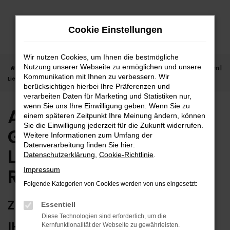
Zum
Hauptinhalt
Cookie Einstellungen
springen
Wir nutzen Cookies, um Ihnen die bestmögliche
Nutzung unserer Webseite zu ermöglichen und unsere
Startseite
Reutlingen
Audi
Audi Q3
Audi Q3 Gebrauchtwagen |
Kommunikation mit Ihnen zu verbessern. Wir
Lieferservice nach Reutlingen
berücksichtigen hierbei Ihre Präferenzen und
verarbeiten Daten für Marketing und Statistiken nur,
wenn Sie uns Ihre Einwilligung geben. Wenn Sie zu
Audi Q3
einem späteren Zeitpunkt Ihre Meinung ändern, können
Sie die Einwilligung jederzeit für die Zukunft widerrufen.
Gebrauchtwagen |
Weitere Informationen zum Umfang der
Datenverarbeitung finden Sie hier:
Lieferservice nach
Datenschutzerklärung
,
Cookie-Richtlinie
.
Reutlingen
Impressum
Folgende Kategorien von Cookies werden von uns eingesetzt:
ZUVERLÄSSIG FÜR REUTLINGEN –
Essentiell
Diese Technologien sind erforderlich, um die
IHR AUDI Q3 GEBRAUCHTWAGEN
Kernfunktionalität der Webseite zu gewährleisten.