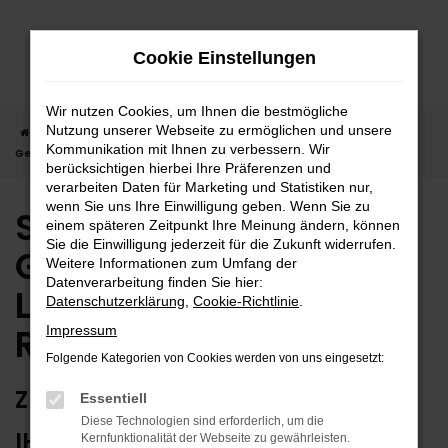
Zum
Hauptinhalt
Cookie Einstellungen
springen
Wir nutzen Cookies, um Ihnen die bestmögliche
Nutzung unserer Webseite zu ermöglichen und unsere
Startseite
Reutlingen
Seat
Seat Leon
Seat Leon
Kommunikation mit Ihnen zu verbessern. Wir
Gebrauchtwagen | Lieferservice nach Reutlingen
berücksichtigen hierbei Ihre Präferenzen und
verarbeiten Daten für Marketing und Statistiken nur,
wenn Sie uns Ihre Einwilligung geben. Wenn Sie zu
Seat Leon
einem späteren Zeitpunkt Ihre Meinung ändern, können
Sie die Einwilligung jederzeit für die Zukunft widerrufen.
Gebrauchtwagen |
Weitere Informationen zum Umfang der
Datenverarbeitung finden Sie hier:
Lieferservice nach
Datenschutzerklärung
,
Cookie-Richtlinie
.
Reutlingen
Impressum
Folgende Kategorien von Cookies werden von uns eingesetzt:
ZUVERLÄSSIG FÜR REUTLINGEN –
Essentiell
Diese Technologien sind erforderlich, um die
IHR SEAT LEON
Kernfunktionalität der Webseite zu gewährleisten.