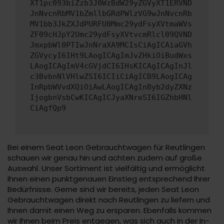
XT1pc093biZzb3J0WzBdW29yZGVyXT1ERVND
JnNvcnRbMV1bZmllbGRdPWlzVG9wJnNvcnRb
MV1bb3JkZXJdPURFU0Mmc29ydFsyXVtmaWVs
ZF09cHJpY2Umc29ydFsyXVtvcmRlcl09QVND
JmxpbWl0PTIwJnNraXA9MCIsCiAgICAiaGVh
ZGVycyI6IHt9LAogICAgImJvZHkiOiBudWxs
LAogICAgImV4cGVjdCI6IHsKICAgICAgInJl
c3BvbnNlVHlwZSI6ICIiCiAgICB9LAogICAg
InRpbWVvdXQiOiAwLAogICAgInByb2dyZXNz
IjogbnVsbCwKICAgICJyaXNreSI6IGZhbHNl
CiAgfQp9
Bei einem Seat Leon Gebrauchtwagen für Reutlingen
schauen wir genau hin und achten zudem auf große
Auswahl. Unser Sortiment ist vielfältig und ermöglicht
Ihnen einen punktgenauen Einstieg entsprechend Ihrer
Bedürfnisse. Gerne sind wir bereits, jeden Seat Leon
Gebrauchtwagen direkt nach Reutlingen zu liefern und
Ihnen damit einen Weg zu ersparen. Ebenfalls kommen
wir Ihnen beim Preis entgegen, was sich auch in der In-