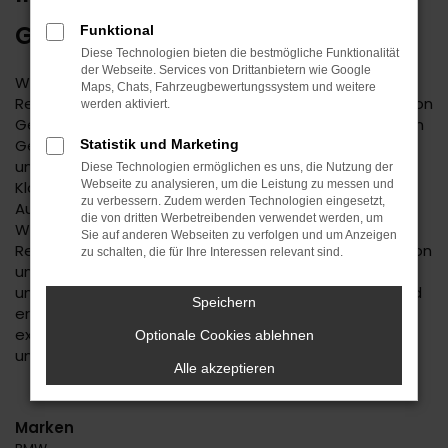
GEBRAUCHTWAGEN
Funktional
Diese Technologien bieten die bestmögliche Funktionalität
der Webseite. Services von Drittanbietern wie Google
Wenn Sie einen zuverlässigen Mobilitätspartner für
Maps, Chats, Fahrzeugbewertungssystem und weitere
Reutlingen suchen, empfehlen wir Ihnen einen Seat Leon
werden aktiviert.
Gebrauchtwagen. Dieses Modell hat in jeder bisherigen
Generation seine Langlebigkeit unter Beweis gestellt
Statistik und Marketing
und befindet sich längst auf dem Weg zu einem
Diese Technologien ermöglichen es uns, die Nutzung der
Klassiker. Kennzeichnend ist das hohe
Webseite zu analysieren, um die Leistung zu messen und
zu verbessern. Zudem werden Technologien eingesetzt,
Ausstattungslevel sowie die Effizienz der Motoren.
die von dritten Werbetreibenden verwendet werden, um
Wenn Sie Ihren Seat Leon Gebrauchtwagen für
Sie auf anderen Webseiten zu verfolgen und um Anzeigen
Reutlingen im Autohaus Daub kaufen, profitieren Sie von
zu schalten, die für Ihre Interessen relevant sind.
unseren hohen Qualitätsmaßstäben. Jedes Fahrzeug
unterläuft vor dem Verkauf eine Fülle an Tests. Wir sind
Speichern
erst dann zufrieden, wenn keinerlei Mängel mehr
existieren und stellen dies durch die hohe Kompetenz
Optionale Cookies ablehnen
und Erfahrung unserer Kfz-Meisterwerkstatt sicher.
Alle akzeptieren
Marken