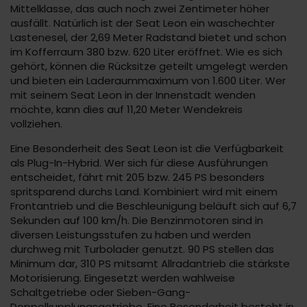
Mittelklasse, das auch noch zwei Zentimeter höher
ausfällt. Natürlich ist der Seat Leon ein waschechter
Lastenesel, der 2,69 Meter Radstand bietet und schon
im Kofferraum 380 bzw. 620 Liter eröffnet. Wie es sich
gehört, können die Rücksitze geteilt umgelegt werden
und bieten ein Laderaummaximum von 1.600 Liter. Wer
mit seinem Seat Leon in der Innenstadt wenden
möchte, kann dies auf 11,20 Meter Wendekreis
vollziehen.
Eine Besonderheit des Seat Leon ist die Verfügbarkeit
als Plug-In-Hybrid. Wer sich für diese Ausführungen
entscheidet, fährt mit 205 bzw. 245 PS besonders
spritsparend durchs Land. Kombiniert wird mit einem
Frontantrieb und die Beschleunigung beläuft sich auf 6,7
Sekunden auf 100 km/h. Die Benzinmotoren sind in
diversen Leistungsstufen zu haben und werden
durchweg mit Turbolader genutzt. 90 PS stellen das
Minimum dar, 310 PS mitsamt Allradantrieb die stärkste
Motorisierung. Eingesetzt werden wahlweise
Schaltgetriebe oder Sieben-Gang-
Doppelkupplungsgetriebe. Eine Besonderheit besteht in