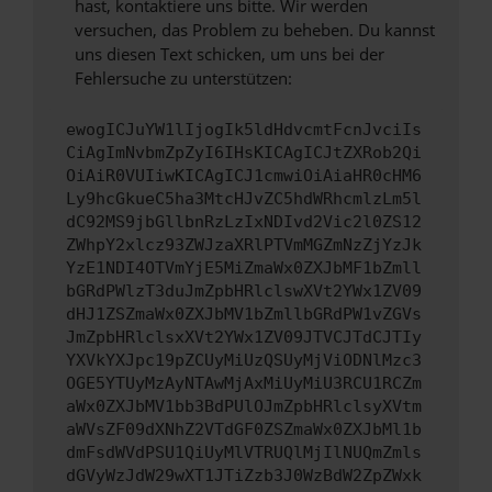
hast, kontaktiere uns bitte. Wir werden
versuchen, das Problem zu beheben. Du kannst
uns diesen Text schicken, um uns bei der
Fehlersuche zu unterstützen:
ewogICJuYW1lIjogIk5ldHdvcmtFcnJvciIs
CiAgImNvbmZpZyI6IHsKICAgICJtZXRob2Qi
OiAiR0VUIiwKICAgICJ1cmwiOiAiaHR0cHM6
Ly9hcGkueC5ha3MtcHJvZC5hdWRhcmlzLm5l
dC92MS9jbGllbnRzLzIxNDIvd2Vic2l0ZS12
ZWhpY2xlcz93ZWJzaXRlPTVmMGZmNzZjYzJk
YzE1NDI4OTVmYjE5MiZmaWx0ZXJbMF1bZmll
bGRdPWlzT3duJmZpbHRlclswXVt2YWx1ZV09
dHJ1ZSZmaWx0ZXJbMV1bZmllbGRdPW1vZGVs
JmZpbHRlclsxXVt2YWx1ZV09JTVCJTdCJTIy
YXVkYXJpc19pZCUyMiUzQSUyMjViODNlMzc3
OGE5YTUyMzAyNTAwMjAxMiUyMiU3RCU1RCZm
aWx0ZXJbMV1bb3BdPUlOJmZpbHRlclsyXVtm
aWVsZF09dXNhZ2VTdGF0ZSZmaWx0ZXJbMl1b
dmFsdWVdPSU1QiUyMlVTRUQlMjIlNUQmZmls
dGVyWzJdW29wXT1JTiZzb3J0WzBdW2ZpZWxk