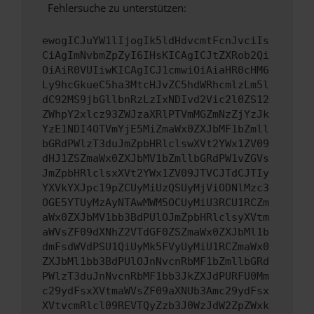
Fehlersuche zu unterstützen:
ewogICJuYW1lIjogIk5ldHdvcmtFcnJvciIs
CiAgImNvbmZpZyI6IHsKICAgICJtZXRob2Qi
OiAiR0VUIiwKICAgICJ1cmwiOiAiaHR0cHM6
Ly9hcGkueC5ha3MtcHJvZC5hdWRhcmlzLm5l
dC92MS9jbGllbnRzLzIxNDIvd2Vic2l0ZS12
ZWhpY2xlcz93ZWJzaXRlPTVmMGZmNzZjYzJk
YzE1NDI4OTVmYjE5MiZmaWx0ZXJbMF1bZmll
bGRdPWlzT3duJmZpbHRlclswXVt2YWx1ZV09
dHJ1ZSZmaWx0ZXJbMV1bZmllbGRdPW1vZGVs
JmZpbHRlclsxXVt2YWx1ZV09JTVCJTdCJTIy
YXVkYXJpc19pZCUyMiUzQSUyMjViODNlMzc3
OGE5YTUyMzAyNTAwMWM5OCUyMiU3RCU1RCZm
aWx0ZXJbMV1bb3BdPUlOJmZpbHRlclsyXVtm
aWVsZF09dXNhZ2VTdGF0ZSZmaWx0ZXJbMl1b
dmFsdWVdPSU1QiUyMk5FVyUyMiU1RCZmaWx0
ZXJbMl1bb3BdPUlOJnNvcnRbMF1bZmllbGRd
PWlzT3duJnNvcnRbMF1bb3JkZXJdPURFU0Mm
c29ydFsxXVtmaWVsZF09aXNUb3Amc29ydFsx
XVtvcmRlcl09REVTQyZzb3J0WzJdW2ZpZWxk