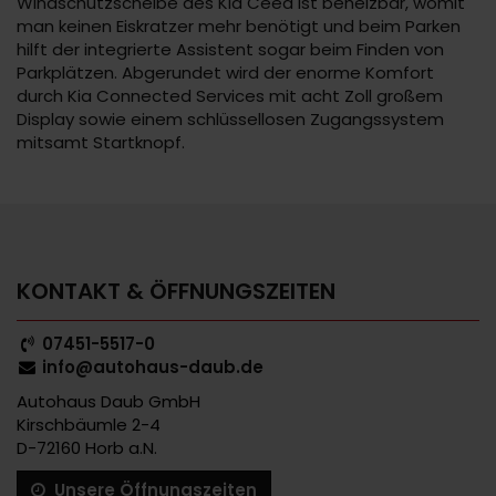
Windschutzscheibe des Kia Ceed ist beheizbar, womit
man keinen Eiskratzer mehr benötigt und beim Parken
hilft der integrierte Assistent sogar beim Finden von
Parkplätzen. Abgerundet wird der enorme Komfort
durch Kia Connected Services mit acht Zoll großem
Display sowie einem schlüssellosen Zugangssystem
mitsamt Startknopf.
KONTAKT & ÖFFNUNGSZEITEN
07451-5517-0
info@autohaus-daub.de
Autohaus Daub GmbH
Kirschbäumle 2-4
D-72160 Horb a.N.
Unsere Öffnungszeiten