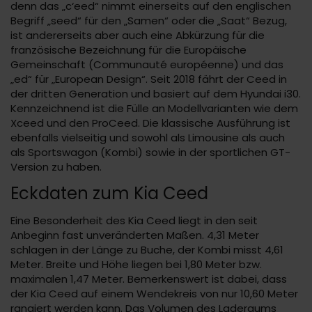
denn das „c‘eed“ nimmt einerseits auf den englischen
Begriff „seed“ für den „Samen“ oder die „Saat“ Bezug,
ist andererseits aber auch eine Abkürzung für die
französische Bezeichnung für die Europäische
Gemeinschaft (Communauté européenne) und das
„ed“ für „European Design“. Seit 2018 fährt der Ceed in
der dritten Generation und basiert auf dem Hyundai i30.
Kennzeichnend ist die Fülle an Modellvarianten wie dem
Xceed und den ProCeed. Die klassische Ausführung ist
ebenfalls vielseitig und sowohl als Limousine als auch
als Sportswagon (Kombi) sowie in der sportlichen GT-
Version zu haben.
Eckdaten zum Kia Ceed
Eine Besonderheit des Kia Ceed liegt in den seit
Anbeginn fast unveränderten Maßen. 4,31 Meter
schlagen in der Länge zu Buche, der Kombi misst 4,61
Meter. Breite und Höhe liegen bei 1,80 Meter bzw.
maximalen 1,47 Meter. Bemerkenswert ist dabei, dass
der Kia Ceed auf einem Wendekreis von nur 10,60 Meter
rangiert werden kann. Das Volumen des Laderaums