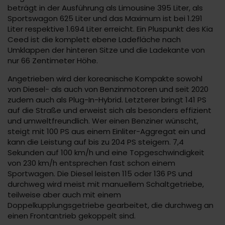
beträgt in der Ausführung als Limousine 395 Liter, als
Sportswagon 625 Liter und das Maximum ist bei 1.291
Liter respektive 1.694 Liter erreicht. Ein Pluspunkt des Kia
Ceed ist die komplett ebene Ladefläche nach
Umklappen der hinteren Sitze und die Ladekante von
nur 66 Zentimeter Höhe.
Angetrieben wird der koreanische Kompakte sowohl
von Diesel- als auch von Benzinmotoren und seit 2020
zudem auch als Plug-In-Hybrid. Letzterer bringt 141 PS
auf die Straße und erweist sich als besonders effizient
und umweltfreundlich. Wer einen Benziner wünscht,
steigt mit 100 PS aus einem Einliter-Aggregat ein und
kann die Leistung auf bis zu 204 PS steigern. 7,4
Sekunden auf 100 km/h und eine Topgeschwindigkeit
von 230 km/h entsprechen fast schon einem
Sportwagen. Die Diesel leisten 115 oder 136 PS und
durchweg wird meist mit manuellem Schaltgetriebe,
teilweise aber auch mit einem
Doppelkupplungsgetriebe gearbeitet, die durchweg an
einen Frontantrieb gekoppelt sind.