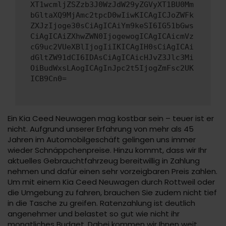
XT1wcmljZSZzb3J0WzJdW29yZGVyXT1BU0Mm
bGltaXQ9MjAmc2tpcD0wIiwKICAgICJoZWFk
ZXJzIjoge30sCiAgICAiYm9keSI6IG51bGws
CiAgICAiZXhwZWN0IjogewogICAgICAicmVz
cG9uc2VUeXBlIjogIiIKICAgIH0sCiAgICAi
dGltZW91dCI6IDAsCiAgICAicHJvZ3Jlc3Mi
OiBudWxsLAogICAgInJpc2t5IjogZmFsc2UK
ICB9Cn0=
Ein Kia Ceed Neuwagen mag kostbar sein – teuer ist er
nicht. Aufgrund unserer Erfahrung von mehr als 45
Jahren im Automobilgeschäft gelingen uns immer
wieder Schnäppchenpreise. Hinzu kommt, dass wir Ihr
aktuelles Gebrauchtfahrzeug bereitwillig in Zahlung
nehmen und dafür einen sehr vorzeigbaren Preis zahlen.
Um mit einem Kia Ceed Neuwagen durch Rottweil oder
die Umgebung zu fahren, brauchen Sie zudem nicht tief
in die Tasche zu greifen. Ratenzahlung ist deutlich
angenehmer und belastet so gut wie nicht ihr
monatliches Budget. Dabei kommen wir Ihnen weit