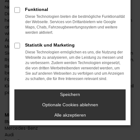
Autofans und -experten geraten bereits bei der
Nennung des Kia Ceed Neuwagens in Begeisterung.
Funktional
Dieses Fahrzeug hat einfach alles, was man sich in der
Diese Technologien bieten die bestmögliche Funktionalität
heutigen Zeit für seine Mobilität in Rottweil oder einem
der Webseite. Services von Drittanbietern wie Google
anderen Ort wünscht. Da ist das Design, das immer
Maps, Chats, Fahrzeugbewertungssystem und weitere
wieder gelobt wird, da sind aber auch die zahlreichen
werden aktiviert.
Ausstattungsmerkmale und die effiziente
Statistik und Marketing
Motorisierung. Mit einem Kia Ceed Neuwagen machen
Sie alles richtig und dürfen sich für Ihr neues Fahrzeug in
Diese Technologien ermöglichen es uns, die Nutzung der
Webseite zu analysieren, um die Leistung zu messen und
Rottweil auch noch auf einen erstklassigen Preis freuen.
zu verbessern. Zudem werden Technologien eingesetzt,
Beim Autohaus Daub setzen wir auf Individualität und
die von dritten Werbetreibenden verwendet werden, um
beraten Sie immer persönlich und mit größter
Sie auf anderen Webseiten zu verfolgen und um Anzeigen
Fachkompetenz. Wir stellen sicher, dass Sie exakt den
zu schalten, die für Ihre Interessen relevant sind.
Kia Ceed Neuwagen erhalten, der zu Ihnen und Rottweil
passt.
Speichern
Optionale Cookies ablehnen
Marken
Alle akzeptieren
BMW
Mercedes-Benz
Audi