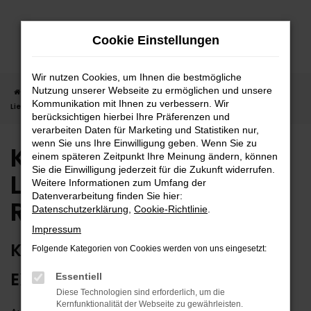
Zum
Hauptinhalt
Cookie Einstellungen
springen
Wir nutzen Cookies, um Ihnen die bestmögliche
Nutzung unserer Webseite zu ermöglichen und unsere
Startseite
Rottweil
Kia
Kia Ceed
Kia Ceed Neuwagen |
Kommunikation mit Ihnen zu verbessern. Wir
Lieferservice nach Rottweil
berücksichtigen hierbei Ihre Präferenzen und
verarbeiten Daten für Marketing und Statistiken nur,
wenn Sie uns Ihre Einwilligung geben. Wenn Sie zu
Kia Ceed Neuwagen |
einem späteren Zeitpunkt Ihre Meinung ändern, können
Sie die Einwilligung jederzeit für die Zukunft widerrufen.
Lieferservice nach
Weitere Informationen zum Umfang der
Datenverarbeitung finden Sie hier:
Rottweil
Datenschutzerklärung
,
Cookie-Richtlinie
.
Impressum
KIA CEED NEUWAGEN –
Folgende Kategorien von Cookies werden von uns eingesetzt:
EXTRAKLASSE FÜR ROTTWEIL
Essentiell
Diese Technologien sind erforderlich, um die
Kernfunktionalität der Webseite zu gewährleisten.