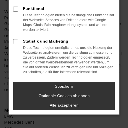
Funktional
Wenn Sie einen zuverlässigen Mobilitätspartner für
Diese Technologien bieten die bestmögliche Funktionalität
Rottweil suchen, empfehlen wir Ihnen einen Seat Leon
der Webseite. Services von Drittanbietern wie Google
Gebrauchtwagen. Dieses Modell hat in jeder bisherigen
Maps, Chats, Fahrzeugbewertungssystem und weitere
Generation seine Langlebigkeit unter Beweis gestellt
werden aktiviert.
und befindet sich längst auf dem Weg zu einem
Klassiker. Kennzeichnend ist das hohe
Statistik und Marketing
Ausstattungslevel sowie die Effizienz der Motoren.
Diese Technologien ermöglichen es uns, die Nutzung der
Wenn Sie Ihren Seat Leon Gebrauchtwagen für Rottweil
Webseite zu analysieren, um die Leistung zu messen und
zu verbessern. Zudem werden Technologien eingesetzt,
im Autohaus Daub kaufen, profitieren Sie von unseren
die von dritten Werbetreibenden verwendet werden, um
hohen Qualitätsmaßstäben. Jedes Fahrzeug unterläuft
Sie auf anderen Webseiten zu verfolgen und um Anzeigen
vor dem Verkauf eine Fülle an Tests. Wir sind erst dann
zu schalten, die für Ihre Interessen relevant sind.
zufrieden, wenn keinerlei Mängel mehr existieren und
stellen dies durch die hohe Kompetenz und Erfahrung
Speichern
unserer Kfz-Meisterwerkstatt sicher.
Optionale Cookies ablehnen
Alle akzeptieren
Marken
BMW
Mercedes-Benz