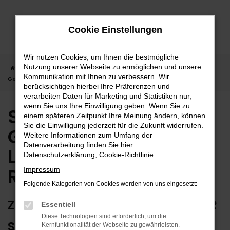
Zum
Hauptinhalt
Cookie Einstellungen
springen
Wir nutzen Cookies, um Ihnen die bestmögliche
Nutzung unserer Webseite zu ermöglichen und unsere
Startseite
Rottweil
Seat
Seat Leon
Seat Leon
Kommunikation mit Ihnen zu verbessern. Wir
Gebrauchtwagen | Lieferservice nach Rottweil
berücksichtigen hierbei Ihre Präferenzen und
verarbeiten Daten für Marketing und Statistiken nur,
wenn Sie uns Ihre Einwilligung geben. Wenn Sie zu
Seat Leon
einem späteren Zeitpunkt Ihre Meinung ändern, können
Sie die Einwilligung jederzeit für die Zukunft widerrufen.
Gebrauchtwagen |
Weitere Informationen zum Umfang der
Datenverarbeitung finden Sie hier:
Lieferservice nach
Datenschutzerklärung
,
Cookie-Richtlinie
.
Rottweil
Impressum
Folgende Kategorien von Cookies werden von uns eingesetzt:
ZUVERLÄSSIG FÜR ROTTWEIL – IHR
Essentiell
Diese Technologien sind erforderlich, um die
SEAT LEON GEBRAUCHTWAGEN
Kernfunktionalität der Webseite zu gewährleisten.