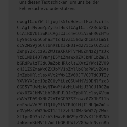
uns diesen Text schicken, um uns bei der
Fehlersuche zu unterstützen:
ewogICJuYW1lIjogIk5ldHdvcmtFcnJvciIs
CiAgImNvbmZpZyI6IHsKICAgICJtZXRob2Qi
OiAiR0VUIiwKICAgICJ1cmwiOiAiaHR0cHM6
Ly9hcGkueC5ha3MtcHJvZC5hdWRhcmlzLm5l
dC92MS9jbGllbnRzLzIxNDIvd2Vic2l0ZS12
ZWhpY2xlcz93ZWJzaXRlPTVmMGZmNzZjYzJk
YzE1NDI4OTVmYjE5MiZmaWx0ZXJbMF1bZmll
bGRdPWlzT3duJmZpbHRlclswXVt2YWx1ZV09
dHJ1ZSZmaWx0ZXJbMV1bZmllbGRdPW1vZGVs
JmZpbHRlclsxXVt2YWx1ZV09JTVCJTdCJTIy
YXVkYXJpc19pZCUyMiUzQSUyMjViODNlMzc3
OGE5YTUyMzAyNTAwMjAxMiUyMiU3RCU1RCZm
aWx0ZXJbMV1bb3BdPUlOJmZpbHRlclsyXVtm
aWVsZF09dXNhZ2VTdGF0ZSZmaWx0ZXJbMl1b
dmFsdWVdPSU1QiUyMlVTRUQlMjIlNUQmZmls
dGVyWzJdW29wXT1JTiZzb3J0WzBdW2ZpZWxk
XT1pc093biZzb3J0WzBdW29yZGVyXT1ERVND
JnNvcnRbMV1bZmllbGRdPWlzVG9wJnNvcnRb