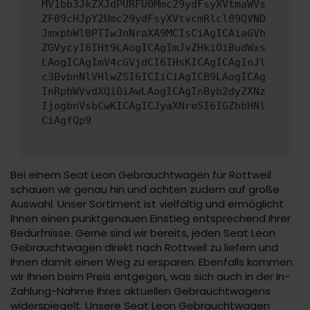
MV1bb3JkZXJdPURFU0Mmc29ydFsyXVtmaWVs
ZF09cHJpY2Umc29ydFsyXVtvcmRlcl09QVND
JmxpbWl0PTIwJnNraXA9MCIsCiAgICAiaGVh
ZGVycyI6IHt9LAogICAgImJvZHkiOiBudWxs
LAogICAgImV4cGVjdCI6IHsKICAgICAgInJl
c3BvbnNlVHlwZSI6ICIiCiAgICB9LAogICAg
InRpbWVvdXQiOiAwLAogICAgInByb2dyZXNz
IjogbnVsbCwKICAgICJyaXNreSI6IGZhbHNl
CiAgfQp9
Bei einem Seat Leon Gebrauchtwagen für Rottweil
schauen wir genau hin und achten zudem auf große
Auswahl. Unser Sortiment ist vielfältig und ermöglicht
Ihnen einen punktgenauen Einstieg entsprechend Ihrer
Bedürfnisse. Gerne sind wir bereits, jeden Seat Leon
Gebrauchtwagen direkt nach Rottweil zu liefern und
Ihnen damit einen Weg zu ersparen. Ebenfalls kommen
wir Ihnen beim Preis entgegen, was sich auch in der In-
Zahlung-Nahme Ihres aktuellen Gebrauchtwagens
widerspiegelt. Unsere Seat Leon Gebrauchtwagen