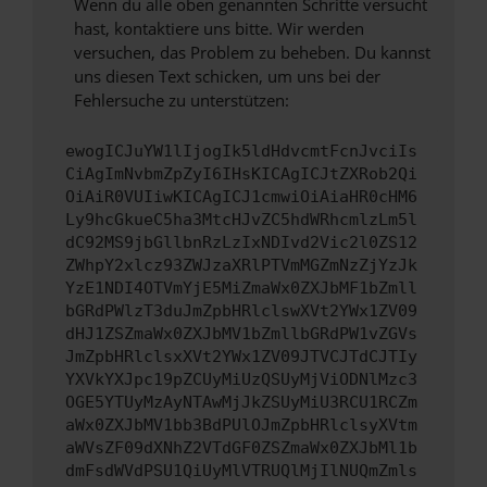
Wenn du alle oben genannten Schritte versucht
hast, kontaktiere uns bitte. Wir werden
versuchen, das Problem zu beheben. Du kannst
uns diesen Text schicken, um uns bei der
Fehlersuche zu unterstützen:
ewogICJuYW1lIjogIk5ldHdvcmtFcnJvciIs
CiAgImNvbmZpZyI6IHsKICAgICJtZXRob2Qi
OiAiR0VUIiwKICAgICJ1cmwiOiAiaHR0cHM6
Ly9hcGkueC5ha3MtcHJvZC5hdWRhcmlzLm5l
dC92MS9jbGllbnRzLzIxNDIvd2Vic2l0ZS12
ZWhpY2xlcz93ZWJzaXRlPTVmMGZmNzZjYzJk
YzE1NDI4OTVmYjE5MiZmaWx0ZXJbMF1bZmll
bGRdPWlzT3duJmZpbHRlclswXVt2YWx1ZV09
dHJ1ZSZmaWx0ZXJbMV1bZmllbGRdPW1vZGVs
JmZpbHRlclsxXVt2YWx1ZV09JTVCJTdCJTIy
YXVkYXJpc19pZCUyMiUzQSUyMjViODNlMzc3
OGE5YTUyMzAyNTAwMjJkZSUyMiU3RCU1RCZm
aWx0ZXJbMV1bb3BdPUlOJmZpbHRlclsyXVtm
aWVsZF09dXNhZ2VTdGF0ZSZmaWx0ZXJbMl1b
dmFsdWVdPSU1QiUyMlVTRUQlMjIlNUQmZmls