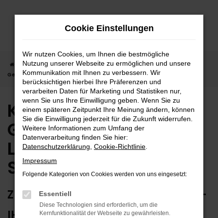
Zum
Hauptinhalt
Cookie Einstellungen
springen
Wir nutzen Cookies, um Ihnen die bestmögliche
Nutzung unserer Webseite zu ermöglichen und unsere
Startseite
Sindelfingen
Kia
Kia Sportage
Kia Sportage
Kommunikation mit Ihnen zu verbessern. Wir
Gebrauchtwagen | Lieferservice nach Sindelfingen
berücksichtigen hierbei Ihre Präferenzen und
verarbeiten Daten für Marketing und Statistiken nur,
wenn Sie uns Ihre Einwilligung geben. Wenn Sie zu
Kia Sportage
einem späteren Zeitpunkt Ihre Meinung ändern, können
Sie die Einwilligung jederzeit für die Zukunft widerrufen.
Gebrauchtwagen |
Weitere Informationen zum Umfang der
Datenverarbeitung finden Sie hier:
Lieferservice nach
Datenschutzerklärung
,
Cookie-Richtlinie
.
Sindelfingen
Impressum
Folgende Kategorien von Cookies werden von uns eingesetzt:
ZUVERLÄSSIG FÜR SINDELFINGEN –
Essentiell
Diese Technologien sind erforderlich, um die
IHR KIA SPORTAGE
Kernfunktionalität der Webseite zu gewährleisten.