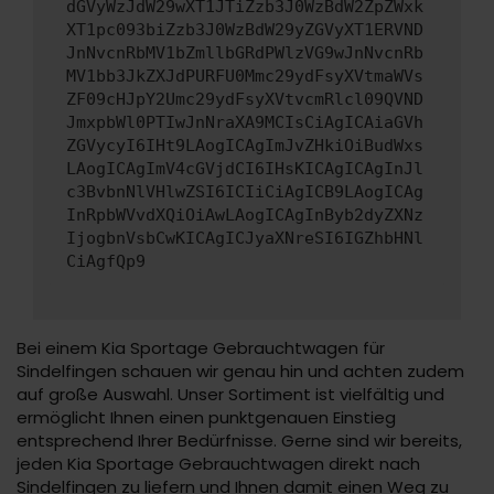
dGVyWzJdW29wXT1JTiZzb3J0WzBdW2ZpZWxk
XT1pc093biZzb3J0WzBdW29yZGVyXT1ERVND
JnNvcnRbMV1bZmllbGRdPWlzVG9wJnNvcnRb
MV1bb3JkZXJdPURFU0Mmc29ydFsyXVtmaWVs
ZF09cHJpY2Umc29ydFsyXVtvcmRlcl09QVND
JmxpbWl0PTIwJnNraXA9MCIsCiAgICAiaGVh
ZGVycyI6IHt9LAogICAgImJvZHkiOiBudWxs
LAogICAgImV4cGVjdCI6IHsKICAgICAgInJl
c3BvbnNlVHlwZSI6ICIiCiAgICB9LAogICAg
InRpbWVvdXQiOiAwLAogICAgInByb2dyZXNz
IjogbnVsbCwKICAgICJyaXNreSI6IGZhbHNl
CiAgfQp9
Bei einem Kia Sportage Gebrauchtwagen für
Sindelfingen schauen wir genau hin und achten zudem
auf große Auswahl. Unser Sortiment ist vielfältig und
ermöglicht Ihnen einen punktgenauen Einstieg
entsprechend Ihrer Bedürfnisse. Gerne sind wir bereits,
jeden Kia Sportage Gebrauchtwagen direkt nach
Sindelfingen zu liefern und Ihnen damit einen Weg zu