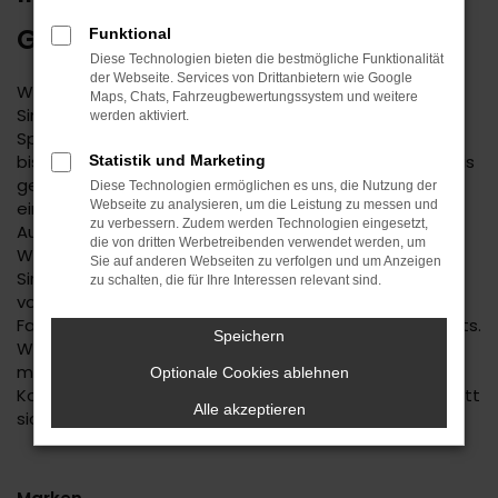
GEBRAUCHTWAGEN
Funktional
Diese Technologien bieten die bestmögliche Funktionalität
der Webseite. Services von Drittanbietern wie Google
Wenn Sie einen zuverlässigen Mobilitätspartner für
Maps, Chats, Fahrzeugbewertungssystem und weitere
Sindelfingen suchen, empfehlen wir Ihnen einen Kia
werden aktiviert.
Sportage Gebrauchtwagen. Dieses Modell hat in jeder
bisherigen Generation seine Langlebigkeit unter Beweis
Statistik und Marketing
gestellt und befindet sich längst auf dem Weg zu
Diese Technologien ermöglichen es uns, die Nutzung der
einem Klassiker. Kennzeichnend ist das hohe
Webseite zu analysieren, um die Leistung zu messen und
zu verbessern. Zudem werden Technologien eingesetzt,
Ausstattungslevel sowie die Effizienz der Motoren.
die von dritten Werbetreibenden verwendet werden, um
Wenn Sie Ihren Kia Sportage Gebrauchtwagen für
Sie auf anderen Webseiten zu verfolgen und um Anzeigen
Sindelfingen im Autohaus Daub kaufen, profitieren Sie
zu schalten, die für Ihre Interessen relevant sind.
von unseren hohen Qualitätsmaßstäben. Jedes
Fahrzeug unterläuft vor dem Verkauf eine Fülle an Tests.
Speichern
Wir sind erst dann zufrieden, wenn keinerlei Mängel
mehr existieren und stellen dies durch die hohe
Optionale Cookies ablehnen
Kompetenz und Erfahrung unserer Kfz-Meisterwerkstatt
Alle akzeptieren
sicher.