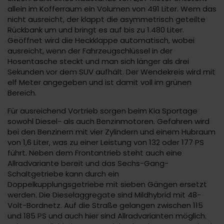
allein im Kofferraum ein Volumen von 491 Liter. Wem das
nicht ausreicht, der klappt die asymmetrisch geteilte
Rückbank um und bringt es auf bis zu 1.480 Liter.
Geöffnet wird die Heckklappe automatisch, wobei
ausreicht, wenn der Fahrzeugschlüssel in der
Hosentasche steckt und man sich länger als drei
Sekunden vor dem SUV aufhält. Der Wendekreis wird mit
elf Meter angegeben und ist damit voll im grünen
Bereich.
Für ausreichend Vortrieb sorgen beim Kia Sportage
sowohl Diesel- als auch Benzinmotoren. Gefahren wird
bei den Benzinern mit vier Zylindern und einem Hubraum
von 1,6 Liter, was zu einer Leistung von 132 oder 177 PS
führt. Neben dem Frontantrieb steht auch eine
Allradvariante bereit und das Sechs-Gang-
Schaltgetriebe kann durch ein
Doppelkupplungsgetriebe mit sieben Gängen ersetzt
werden. Die Dieselaggregate sind Mildhybrid mit 48-
Volt-Bordnetz. Auf die Straße gelangen zwischen 115
und 185 PS und auch hier sind Allradvarianten möglich.