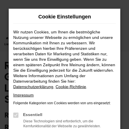
Zum
Hauptinhalt
Cookie Einstellungen
springen
Wir nutzen Cookies, um Ihnen die bestmögliche
Nutzung unserer Webseite zu ermöglichen und unsere
Startseite
Sindelfingen
Renault
Renault Gebrauchtwagen |
Kommunikation mit Ihnen zu verbessern. Wir
Lieferservice nach Sindelfingen
berücksichtigen hierbei Ihre Präferenzen und
verarbeiten Daten für Marketing und Statistiken nur,
wenn Sie uns Ihre Einwilligung geben. Wenn Sie zu
Renault
einem späteren Zeitpunkt Ihre Meinung ändern, können
Sie die Einwilligung jederzeit für die Zukunft widerrufen.
Gebrauchtwagen |
Weitere Informationen zum Umfang der
Datenverarbeitung finden Sie hier:
Lieferservice nach
Datenschutzerklärung
,
Cookie-Richtlinie
.
Sindelfingen
Impressum
Folgende Kategorien von Cookies werden von uns eingesetzt:
RENAULT GEBRAUCHTWAGEN:
Essentiell
Diese Technologien sind erforderlich, um die
RUNDUM ZUVERLÄSSIG IN
Kernfunktionalität der Webseite zu gewährleisten.