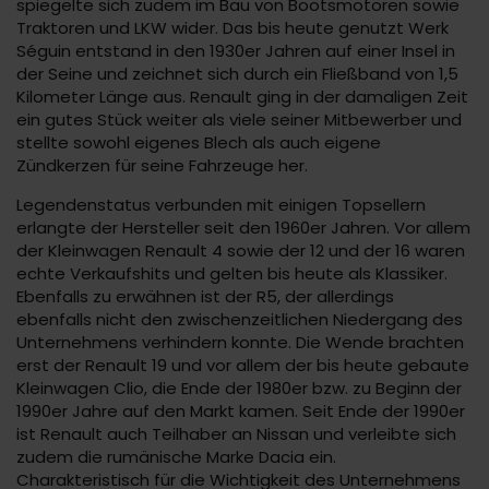
spiegelte sich zudem im Bau von Bootsmotoren sowie
Traktoren und LKW wider. Das bis heute genutzt Werk
Séguin entstand in den 1930er Jahren auf einer Insel in
der Seine und zeichnet sich durch ein Fließband von 1,5
Kilometer Länge aus. Renault ging in der damaligen Zeit
ein gutes Stück weiter als viele seiner Mitbewerber und
stellte sowohl eigenes Blech als auch eigene
Zündkerzen für seine Fahrzeuge her.
Legendenstatus verbunden mit einigen Topsellern
erlangte der Hersteller seit den 1960er Jahren. Vor allem
der Kleinwagen Renault 4 sowie der 12 und der 16 waren
echte Verkaufshits und gelten bis heute als Klassiker.
Ebenfalls zu erwähnen ist der R5, der allerdings
ebenfalls nicht den zwischenzeitlichen Niedergang des
Unternehmens verhindern konnte. Die Wende brachten
erst der Renault 19 und vor allem der bis heute gebaute
Kleinwagen Clio, die Ende der 1980er bzw. zu Beginn der
1990er Jahre auf den Markt kamen. Seit Ende der 1990er
ist Renault auch Teilhaber an Nissan und verleibte sich
zudem die rumänische Marke Dacia ein.
Charakteristisch für die Wichtigkeit des Unternehmens