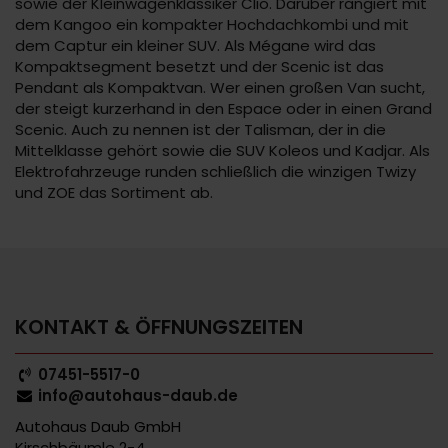
sowie der Kleinwagenklassiker Clio. Darüber rangiert mit
dem Kangoo ein kompakter Hochdachkombi und mit
dem Captur ein kleiner SUV. Als Mégane wird das
Kompaktsegment besetzt und der Scenic ist das
Pendant als Kompaktvan. Wer einen großen Van sucht,
der steigt kurzerhand in den Espace oder in einen Grand
Scenic. Auch zu nennen ist der Talisman, der in die
Mittelklasse gehört sowie die SUV Koleos und Kadjar. Als
Elektrofahrzeuge runden schließlich die winzigen Twizy
und ZOE das Sortiment ab.
KONTAKT & ÖFFNUNGSZEITEN
07451-5517-0
info@autohaus-daub.de
Autohaus Daub GmbH
Kirschbäumle 2-4