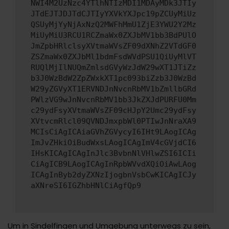
NWI4M2UzNzc4YTlhNTIzMDI1MDAyMDk3JTIy
JTdEJTJDJTdCJTIyYXVkYXJpc19pZCUyMiUz
QSUyMjYyNjAxNzQ2MWFhMmU1ZjE3YWU2Y2Mz
MiUyMiU3RCU1RCZmaWx0ZXJbMV1bb3BdPUlO
JmZpbHRlclsyXVtmaWVsZF09dXNhZ2VTdGF0
ZSZmaWx0ZXJbMl1bdmFsdWVdPSU1QiUyMlVT
RUQlMjIlNUQmZmlsdGVyWzJdW29wXT1JTiZz
b3J0WzBdW2ZpZWxkXT1pc093biZzb3J0WzBd
W29yZGVyXT1ERVNDJnNvcnRbMV1bZmllbGRd
PWlzVG9wJnNvcnRbMV1bb3JkZXJdPURFU0Mm
c29ydFsyXVtmaWVsZF09cHJpY2Umc29ydFsy
XVtvcmRlcl09QVNDJmxpbWl0PTIwJnNraXA9
MCIsCiAgICAiaGVhZGVycyI6IHt9LAogICAg
ImJvZHkiOiBudWxsLAogICAgImV4cGVjdCI6
IHsKICAgICAgInJlc3BvbnNlVHlwZSI6ICIi
CiAgICB9LAogICAgInRpbWVvdXQiOiAwLAog
ICAgInByb2dyZXNzIjogbnVsbCwKICAgICJy
aXNreSI6IGZhbHNlCiAgfQp9
Um in Sindelfingen und Umgebung unterwegs zu sein,