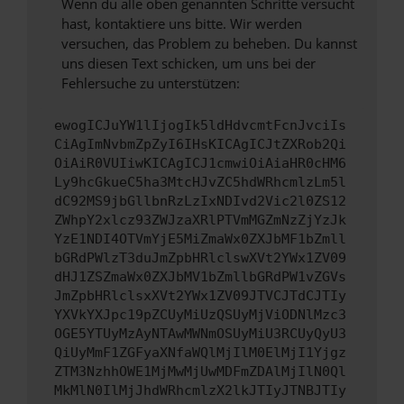
Wenn du alle oben genannten Schritte versucht
hast, kontaktiere uns bitte. Wir werden
versuchen, das Problem zu beheben. Du kannst
uns diesen Text schicken, um uns bei der
Fehlersuche zu unterstützen:
ewogICJuYW1lIjogIk5ldHdvcmtFcnJvciIs
CiAgImNvbmZpZyI6IHsKICAgICJtZXRob2Qi
OiAiR0VUIiwKICAgICJ1cmwiOiAiaHR0cHM6
Ly9hcGkueC5ha3MtcHJvZC5hdWRhcmlzLm5l
dC92MS9jbGllbnRzLzIxNDIvd2Vic2l0ZS12
ZWhpY2xlcz93ZWJzaXRlPTVmMGZmNzZjYzJk
YzE1NDI4OTVmYjE5MiZmaWx0ZXJbMF1bZmll
bGRdPWlzT3duJmZpbHRlclswXVt2YWx1ZV09
dHJ1ZSZmaWx0ZXJbMV1bZmllbGRdPW1vZGVs
JmZpbHRlclsxXVt2YWx1ZV09JTVCJTdCJTIy
YXVkYXJpc19pZCUyMiUzQSUyMjViODNlMzc3
OGE5YTUyMzAyNTAwMWNmOSUyMiU3RCUyQyU3
QiUyMmF1ZGFyaXNfaWQlMjIlM0ElMjI1Yjgz
ZTM3NzhhOWE1MjMwMjUwMDFmZDAlMjIlN0Ql
MkMlN0IlMjJhdWRhcmlzX2lkJTIyJTNBJTIy