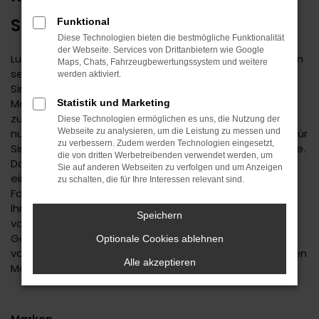
SINDELFINGEN UNTERWEGS
Funktional
Diese Technologien bieten die bestmögliche Funktionalität
der Webseite. Services von Drittanbietern wie Google
Lust auf einen Spartipp aus dem Autohaus Daub? Dann
Maps, Chats, Fahrzeugbewertungssystem und weitere
setzen Sie auf einen Renault Gebrauchtwagen. Für
werden aktiviert.
Sindelfingen existiert keine günstigere Variante der
Mobilität und Sie dürfen sich auf ein rundum
Statistik und Marketing
zuverlässiges Fahrzeug freuen. Wir bieten Ihnen nicht
Diese Technologien ermöglichen es uns, die Nutzung der
nur eine große Auswahl an Renault Gebrauchtwagen für
Webseite zu analysieren, um die Leistung zu messen und
zu verbessern. Zudem werden Technologien eingesetzt,
Sindelfingen, sondern auch einen umfassenden Service.
die von dritten Werbetreibenden verwendet werden, um
Das beginnt mit der Beratung, bei der wir Ihnen erst
Sie auf anderen Webseiten zu verfolgen und um Anzeigen
einmal genau zuhören. Wir finden heraus, welches
zu schalten, die für Ihre Interessen relevant sind.
Fahrzeug das passende für Sie ist und unterbreiten
Ihnen auf Basis Ihrer individuellen Vorgaben eine Reihe
Speichern
von Vorschlägen. Wenn wir uns für einen Renault
Gebrauchtwagen entschieden haben, profitieren Sie
Optionale Cookies ablehnen
von unserer meist großen Auswahl an unterschiedlichen
Alle akzeptieren
Modellen.