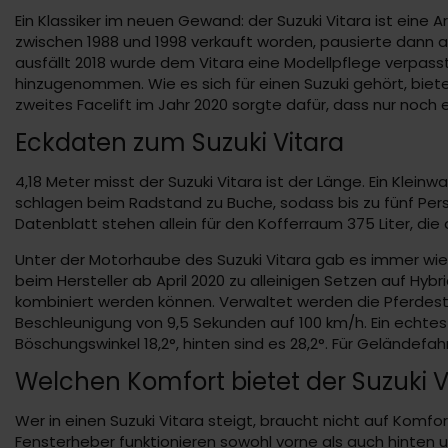
Ein Klassiker im neuen Gewand: der Suzuki Vitara ist ein
zwischen 1988 und 1998 verkauft worden, pausierte dann al
ausfällt 2018 wurde dem Vitara eine Modellpflege verpass
hinzugenommen. Wie es sich für einen Suzuki gehört, biete
zweites Facelift im Jahr 2020 sorgte dafür, dass nur noch 
Eckdaten zum Suzuki Vitara
4,18 Meter misst der Suzuki Vitara ist der Länge. Ein Klei
schlagen beim Radstand zu Buche, sodass bis zu fünf Pe
Datenblatt stehen allein für den Kofferraum 375 Liter, die
Unter der Motorhaube des Suzuki Vitara gab es immer wie
beim Hersteller ab April 2020 zu alleinigen Setzen auf Hybr
kombiniert werden können. Verwaltet werden die Pferdest
Beschleunigung von 9,5 Sekunden auf 100 km/h. Ein echtes H
Böschungswinkel 18,2°, hinten sind es 28,2°. Für Geländefah
Welchen Komfort bietet der Suzuki V
Wer in einen Suzuki Vitara steigt, braucht nicht auf Komfor
Fensterheber funktionieren sowohl vorne als auch hinten u