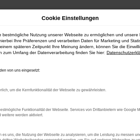
Cookie Einstellungen
ie bestmögliche Nutzung unserer Webseite zu ermöglichen und unsere
hierbei Ihre Präferenzen und verarbeiten Daten für Marketing und Stati
uchtwagen | Lieferservice nach Sindelfingen
einem späteren Zeitpunkt Ihre Meinung ändern, können Sie die Einwillig
en zum Umfang der Datenverarbeitung finden Sie hier:
Datenschutzerkl
wagen | Lieferservice na
en von uns eingesetzt:
DELFINGEN – IHR SUZUK
rlich, um die Kernfunktionalität der Webseite zu gewährleisten.
fingen suchen, empfehlen wir Ihnen einen Suzuki Vitara Gebra
estmögliche Funktionalität der Webseite. Services von Drittanbietern wie Google 
eitere werden aktiviert.
 befindet sich längst auf dem Weg zu einem Klassiker. Kennz
auchtwagen für Sindelfingen im Autohaus Daub kaufen, profi
Wir sind erst dann zufrieden, wenn keinerlei Mängel mehr exi
 es uns, die Nutzung der Webseite zu analysieren, um die Leistung zu messen u