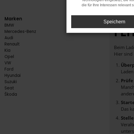
Technologien eingesetzt, die v
die für Ihre Interessen relevant s
Marken
Speichern
BMW
FE
Mercedes-Benz
Audi
Renault
Beim Lade
Kia
Hier sind
Opel
VW
Überp
Ford
Laden
Hyundai
Prüfe
Suzuki
Manche
Seat
andere
Škoda
Start
Das k
Stell
Veralt
unters