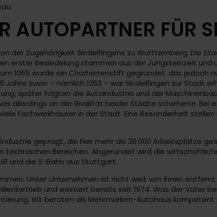
eau.
R AUTOPARTNER FÜR S
 der Zugehörigkeit Sindelfingens zu Württemberg. Die Stadt
uren erster Besiedelung stammen aus der Jungsteinzeit und 
d um 1065 wurde ein Chorherrenstift gegründet, das jedoch 
0 Jahre zuvor – nämlich 1263 – war Sindelfingen zur Stadt er
ung, später folgten die Autoindustrie und der Maschinenbau
 allerdings an der Rivalität beider Städte scheiterte. Bei ei
h viele Fachwerkhäuser in der Stadt. Eine Besonderheit stell
ndustrie geprägt, die hier mehr als 30.000 Arbeitsplätze ge
 in technischen Bereichen. Abgerundet wird die wirtschaftl
A81 und die S-Bahn aus Stuttgart.
men. Unser Unternehmen ist nicht weit von Ihnen entfernt 
ilienbetrieb und existiert bereits seit 1974. Was der Vater 
orientierung. Wir beraten als Mehrmarken-Autohaus kompete