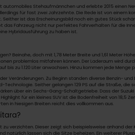
e Art automobiles Stehaufmännchen und erlebte 2015 einen N
lerdings für fast zwei Jahrzehnte. Die Rede ist von einem ko
t. Seither ist das Erscheinungsbild noch ein gutes Stück s
t das Fahrzeug nicht nur perfektes Fahrverhalten für die Inn
eine Hybridausführung zu haben ist.
nwagen? Beinahe, doch mit 1,78 Meter Breite und 1,61 Meter Hö
rsonen problemlos mitfahren können. Der Laderaum wird dur
 auf bis zu 1.120 Liter anwachsen. Hinzu kommen jede Menge p
der Veränderungen. Zu Beginn standen diverse Benzin- und 
id-Technologie. Seither gelangen 129 PS auf die Straße, die s
ärken über ein Sechs-Gang-Schaltgetriebe. Dass der Suzuki 
ighlight für ein kleines SUV ist die Bodenfreiheit von 18,5 Z
rten in hiesigen Breiten reicht dies vollkommen aus.
itara?
t zu verzichten. Dieser zeigt sich beispielsweise anhand der 
nd natürlich lassen sich die Sitze beheizen. Ein weiterer P