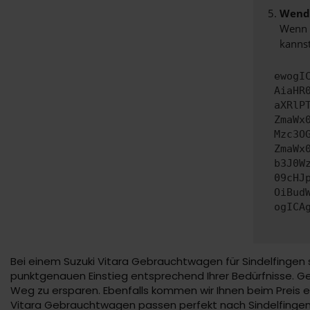
Wende
Wenn d
kannst
ewogI
AiaHR
aXRlP
ZmaWx
Mzc3O
ZmaWx
b3J0W
09cHJ
OiBud
ogICA
Bei einem Suzuki Vitara Gebrauchtwagen für Sindelfingen 
punktgenauen Einstieg entsprechend Ihrer Bedürfnisse. Ger
Weg zu ersparen. Ebenfalls kommen wir Ihnen beim Preis 
Vitara Gebrauchtwagen passen perfekt nach Sindelfingen 