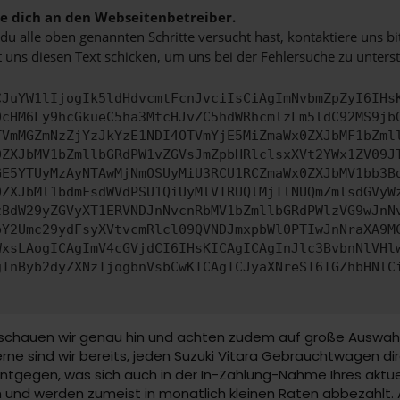
 dich an den Webseitenbetreiber.
u alle oben genannten Schritte versucht hast, kontaktiere uns 
 uns diesen Text schicken, um uns bei der Fehlersuche zu unterst
CJuYW1lIjogIk5ldHdvcmtFcnJvciIsCiAgImNvbmZpZyI6IHs
0cHM6Ly9hcGkueC5ha3MtcHJvZC5hdWRhcmlzLm5ldC92MS9jb
TVmMGZmNzZjYzJkYzE1NDI4OTVmYjE5MiZmaWx0ZXJbMF1bZml
0ZXJbMV1bZmllbGRdPW1vZGVsJmZpbHRlclsxXVt2YWx1ZV09J
GE5YTUyMzAyNTAwMjNmOSUyMiU3RCU1RCZmaWx0ZXJbMV1bb3B
0ZXJbMl1bdmFsdWVdPSU1QiUyMlVTRUQlMjIlNUQmZmlsdGVyW
zBdW29yZGVyXT1ERVNDJnNvcnRbMV1bZmllbGRdPWlzVG9wJnN
pY2Umc29ydFsyXVtvcmRlcl09QVNDJmxpbWl0PTIwJnNraXA9M
WxsLAogICAgImV4cGVjdCI6IHsKICAgICAgInJlc3BvbnNlVHl
gInByb2dyZXNzIjogbnVsbCwKICAgICJyaXNreSI6IGZhbHNlC
schauen wir genau hin und achten zudem auf große Auswahl. U
ne sind wir bereits, jeden Suzuki Vitara Gebrauchtwagen dir
entgegen, was sich auch in der In-Zahlung-Nahme Ihres aktu
und werden zumeist in monatlich kleinen Raten abbezahlt. 