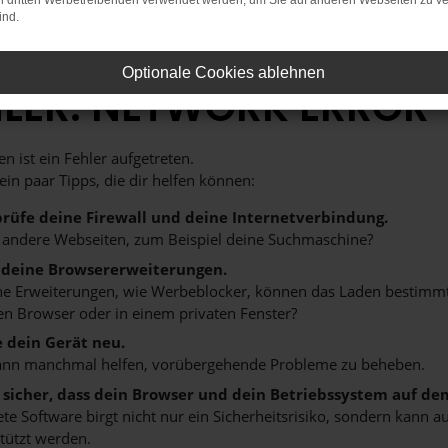
on dritten Werbetreibenden verwendet werden, um Sie auf anderen Webseiten zu ve
ind.
Optionale Cookies ablehnen
HLER: NETWORK ERROR
n ist ein Fehler aufgetreten.
 ein paar Tipps, die dir helfen können:
rüfe deine Firewall und deine Internetverbindung.
 andere Webseiten, zum Beispiel deine Suchmaschine?
 deine Browsererweiterungen.
 Erweiterungen, wie Werbeblocker, können das Laden bestimmter 
n Browser oder in einem privaten Fenster?
e dein Gerät neu.
ann manchmal helfen, vorübergehende Probleme zu beheben.
e sicher, dass dein Browser und dein Betriebssystem auf de
ete Software birgt nicht nur ein Sicherheitsrisiko, sondern kann
tützt werden.