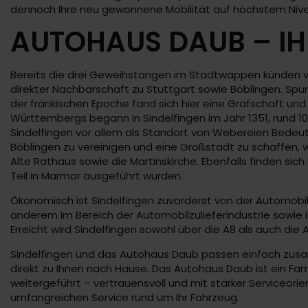
dennoch Ihre neu gewonnene Mobilität auf höchstem Niv
AUTOHAUS DAUB – IH
Bereits die drei Geweihstangen im Stadtwappen künden von
direkter Nachbarschaft zu Stuttgart sowie Böblingen. Sp
der fränkischen Epoche fand sich hier eine Grafschaft un
Württembergs begann in Sindelfingen im Jahr 1351, rund 10
Sindelfingen vor allem als Standort von Webereien Bedeut
Böblingen zu vereinigen und eine Großstadt zu schaffen, was
Alte Rathaus sowie die Martinskirche. Ebenfalls finden sic
Teil in Marmor ausgeführt wurden.
Ökonomisch ist Sindelfingen zuvorderst von der Automobili
anderem im Bereich der Automobilzulieferindustrie sowie
Erreicht wird Sindelfingen sowohl über die A8 als auch die 
Sindelfingen und das Autohaus Daub passen einfach zusam
direkt zu Ihnen nach Hause. Das Autohaus Daub ist ein Fam
weitergeführt – vertrauensvoll und mit starker Service
umfangreichen Service rund um Ihr Fahrzeug.