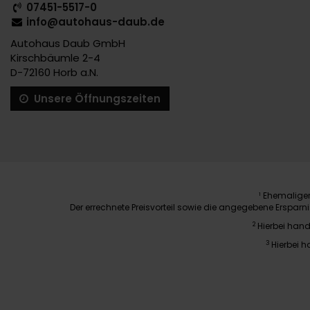
07451-5517-0
info@autohaus-daub.de
Autohaus Daub GmbH
Kirschbäumle 2-4
D-72160 Horb a.N.
Unsere Öffnungszeiten
Ehemaliger 
1
Der errechnete Preisvorteil sowie die angegebene Erspar
2
Hierbei hand
3
Hierbei h