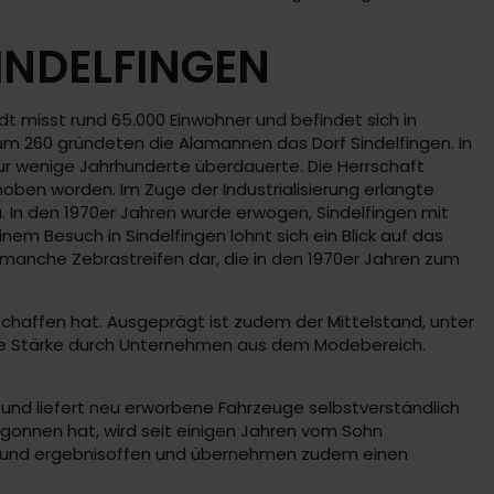
INDELFINGEN
 misst rund 65.000 Einwohner und befindet sich in
um 260 gründeten die Alamannen das Dorf Sindelfingen. In
nur wenige Jahrhunderte überdauerte. Die Herrschaft
hoben worden. Im Zuge der Industrialisierung erlangte
. In den 1970er Jahren wurde erwogen, Sindelfingen mit
nem Besuch in Sindelfingen lohnt sich ein Blick auf das
en manche Zebrastreifen dar, die in den 1970er Jahren zum
schaffen hat. Ausgeprägt ist zudem der Mittelstand, unter
iche Stärke durch Unternehmen aus dem Modebereich.
und liefert neu erworbene Fahrzeuge selbstverständlich
begonnen hat, wird seit einigen Jahren vom Sohn
nt und ergebnisoffen und übernehmen zudem einen