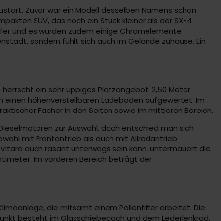
eustart. Zuvor war ein Modell desselben Namens schon
mpakten SUV, das noch ein Stück kleiner als der SX-4
chärfer und es wurden zudem einige Chromelemente
enstadt, sondern fühlt sich auch im Gelände zuhause. Ein
he herrscht ein sehr üppiges Platzangebot. 2,50 Meter
ch einen höhenverstellbaren Ladeboden aufgewertet. Im
raktischer Fächer in den Seiten sowie im mittleren Bereich.
Dieselmotoren zur Auswahl, doch entschied man sich
owohl mit Frontantrieb als auch mit Allradantrieb
Vitara auch rasant unterwegs sein kann, untermauert die
entimeter. Im vorderen Bereich beträgt der
Klimaanlage, die mitsamt einem Pollenfilter arbeitet. Die
luspunkt besteht im Glasschiebedach und dem Lederlenkrad.