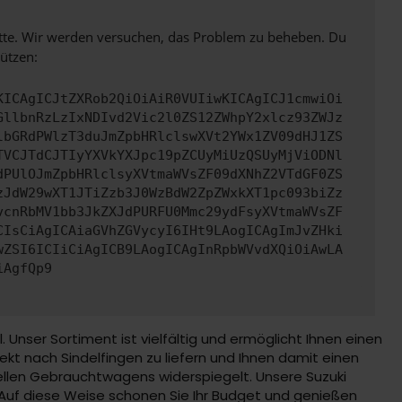
bitte. Wir werden versuchen, das Problem zu beheben. Du
ützen:
KICAgICJtZXRob2QiOiAiR0VUIiwKICAgICJ1cmwiOi
GllbnRzLzIxNDIvd2Vic2l0ZS12ZWhpY2xlcz93ZWJz
lbGRdPWlzT3duJmZpbHRlclswXVt2YWx1ZV09dHJ1ZS
TVCJTdCJTIyYXVkYXJpc19pZCUyMiUzQSUyMjViODNl
dPUlOJmZpbHRlclsyXVtmaWVsZF09dXNhZ2VTdGF0ZS
zJdW29wXT1JTiZzb3J0WzBdW2ZpZWxkXT1pc093biZz
vcnRbMV1bb3JkZXJdPURFU0Mmc29ydFsyXVtmaWVsZF
CIsCiAgICAiaGVhZGVycyI6IHt9LAogICAgImJvZHki
wZSI6ICIiCiAgICB9LAogICAgInRpbWVvdXQiOiAwLA
iAgfQp9
nser Sortiment ist vielfältig und ermöglicht Ihnen einen
ekt nach Sindelfingen zu liefern und Ihnen damit einen
ellen Gebrauchtwagens widerspiegelt. Unsere Suzuki
Auf diese Weise schonen Sie Ihr Budget und genießen