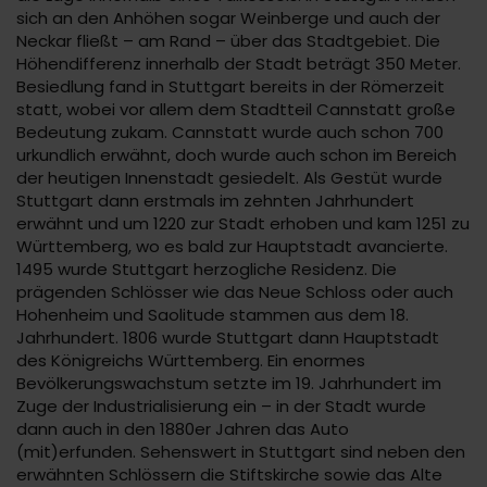
sich an den Anhöhen sogar Weinberge und auch der
Neckar fließt – am Rand – über das Stadtgebiet. Die
Höhendifferenz innerhalb der Stadt beträgt 350 Meter.
Besiedlung fand in Stuttgart bereits in der Römerzeit
statt, wobei vor allem dem Stadtteil Cannstatt große
Bedeutung zukam. Cannstatt wurde auch schon 700
urkundlich erwähnt, doch wurde auch schon im Bereich
der heutigen Innenstadt gesiedelt. Als Gestüt wurde
Stuttgart dann erstmals im zehnten Jahrhundert
erwähnt und um 1220 zur Stadt erhoben und kam 1251 zu
Württemberg, wo es bald zur Hauptstadt avancierte.
1495 wurde Stuttgart herzogliche Residenz. Die
prägenden Schlösser wie das Neue Schloss oder auch
Hohenheim und Saolitude stammen aus dem 18.
Jahrhundert. 1806 wurde Stuttgart dann Hauptstadt
des Königreichs Württemberg. Ein enormes
Bevölkerungswachstum setzte im 19. Jahrhundert im
Zuge der Industrialisierung ein – in der Stadt wurde
dann auch in den 1880er Jahren das Auto
(mit)erfunden. Sehenswert in Stuttgart sind neben den
erwähnten Schlössern die Stiftskirche sowie das Alte