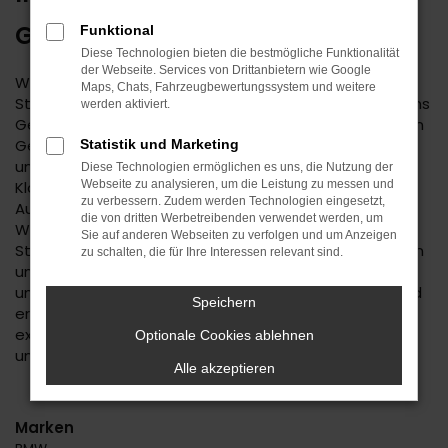
GEBRAUCHTWAGEN
Funktional
Diese Technologien bieten die bestmögliche Funktionalität
der Webseite. Services von Drittanbietern wie Google
Wenn Sie einen zuverlässigen Mobilitätspartner für
Maps, Chats, Fahrzeugbewertungssystem und weitere
Stuttgart suchen, empfehlen wir Ihnen einen Kia Carens
werden aktiviert.
Gebrauchtwagen. Dieses Modell hat in jeder bisherigen
Generation seine Langlebigkeit unter Beweis gestellt
Statistik und Marketing
und befindet sich längst auf dem Weg zu einem
Diese Technologien ermöglichen es uns, die Nutzung der
Klassiker. Kennzeichnend ist das hohe
Webseite zu analysieren, um die Leistung zu messen und
zu verbessern. Zudem werden Technologien eingesetzt,
Ausstattungslevel sowie die Effizienz der Motoren.
die von dritten Werbetreibenden verwendet werden, um
Wenn Sie Ihren Kia Carens Gebrauchtwagen für
Sie auf anderen Webseiten zu verfolgen und um Anzeigen
Stuttgart im Autohaus Daub kaufen, profitieren Sie von
zu schalten, die für Ihre Interessen relevant sind.
unseren hohen Qualitätsmaßstäben. Jedes Fahrzeug
unterläuft vor dem Verkauf eine Fülle an Tests. Wir sind
Speichern
erst dann zufrieden, wenn keinerlei Mängel mehr
existieren und stellen dies durch die hohe Kompetenz
Optionale Cookies ablehnen
und Erfahrung unserer Kfz-Meisterwerkstatt sicher.
Alle akzeptieren
Marken