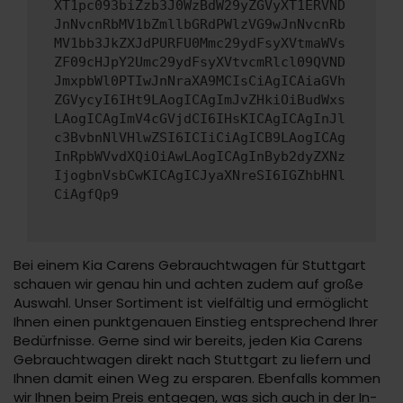
XT1pc093biZzb3J0WzBdW29yZGVyXT1ERVND
JnNvcnRbMV1bZmllbGRdPWlzVG9wJnNvcnRb
MV1bb3JkZXJdPURFU0Mmc29ydFsyXVtmaWVs
ZF09cHJpY2Umc29ydFsyXVtvcmRlcl09QVND
JmxpbWl0PTIwJnNraXA9MCIsCiAgICAiaGVh
ZGVycyI6IHt9LAogICAgImJvZHkiOiBudWxs
LAogICAgImV4cGVjdCI6IHsKICAgICAgInJl
c3BvbnNlVHlwZSI6ICIiCiAgICB9LAogICAg
InRpbWVvdXQiOiAwLAogICAgInByb2dyZXNz
IjogbnVsbCwKICAgICJyaXNreSI6IGZhbHNl
CiAgfQp9
Bei einem Kia Carens Gebrauchtwagen für Stuttgart
schauen wir genau hin und achten zudem auf große
Auswahl. Unser Sortiment ist vielfältig und ermöglicht
Ihnen einen punktgenauen Einstieg entsprechend Ihrer
Bedürfnisse. Gerne sind wir bereits, jeden Kia Carens
Gebrauchtwagen direkt nach Stuttgart zu liefern und
Ihnen damit einen Weg zu ersparen. Ebenfalls kommen
wir Ihnen beim Preis entgegen, was sich auch in der In-