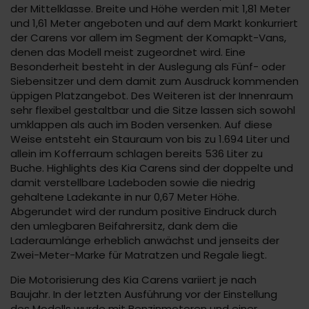
der Mittelklasse. Breite und Höhe werden mit 1,81 Meter
und 1,61 Meter angeboten und auf dem Markt konkurriert
der Carens vor allem im Segment der Komapkt-Vans,
denen das Modell meist zugeordnet wird. Eine
Besonderheit besteht in der Auslegung als Fünf- oder
Siebensitzer und dem damit zum Ausdruck kommenden
üppigen Platzangebot. Des Weiteren ist der Innenraum
sehr flexibel gestaltbar und die Sitze lassen sich sowohl
umklappen als auch im Boden versenken. Auf diese
Weise entsteht ein Stauraum von bis zu 1.694 Liter und
allein im Kofferraum schlagen bereits 536 Liter zu
Buche. Highlights des Kia Carens sind der doppelte und
damit verstellbare Ladeboden sowie die niedrig
gehaltene Ladekante in nur 0,67 Meter Höhe.
Abgerundet wird der rundum positive Eindruck durch
den umlegbaren Beifahrersitz, dank dem die
Laderaumlänge erheblich anwächst und jenseits der
Zwei-Meter-Marke für Matratzen und Regale liegt.
Die Motorisierung des Kia Carens variiert je nach
Baujahr. In der letzten Ausführung vor der Einstellung
des Modells wurde mit Benzinmotoren und einer