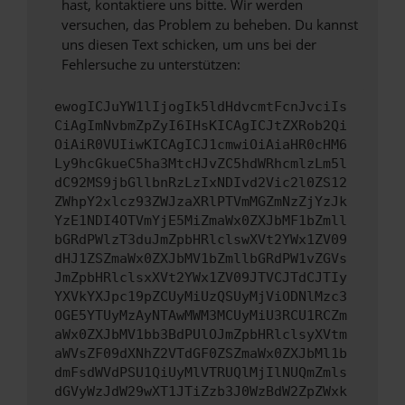
hast, kontaktiere uns bitte. Wir werden
versuchen, das Problem zu beheben. Du kannst
uns diesen Text schicken, um uns bei der
Fehlersuche zu unterstützen:
ewogICJuYW1lIjogIk5ldHdvcmtFcnJvciIs
CiAgImNvbmZpZyI6IHsKICAgICJtZXRob2Qi
OiAiR0VUIiwKICAgICJ1cmwiOiAiaHR0cHM6
Ly9hcGkueC5ha3MtcHJvZC5hdWRhcmlzLm5l
dC92MS9jbGllbnRzLzIxNDIvd2Vic2l0ZS12
ZWhpY2xlcz93ZWJzaXRlPTVmMGZmNzZjYzJk
YzE1NDI4OTVmYjE5MiZmaWx0ZXJbMF1bZmll
bGRdPWlzT3duJmZpbHRlclswXVt2YWx1ZV09
dHJ1ZSZmaWx0ZXJbMV1bZmllbGRdPW1vZGVs
JmZpbHRlclsxXVt2YWx1ZV09JTVCJTdCJTIy
YXVkYXJpc19pZCUyMiUzQSUyMjViODNlMzc3
OGE5YTUyMzAyNTAwMWM3MCUyMiU3RCU1RCZm
aWx0ZXJbMV1bb3BdPUlOJmZpbHRlclsyXVtm
aWVsZF09dXNhZ2VTdGF0ZSZmaWx0ZXJbMl1b
dmFsdWVdPSU1QiUyMlVTRUQlMjIlNUQmZmls
dGVyWzJdW29wXT1JTiZzb3J0WzBdW2ZpZWxk