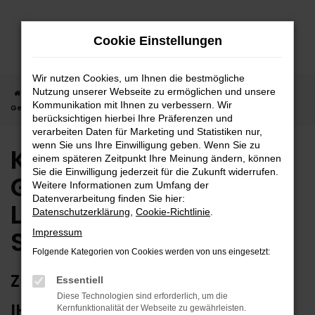
Zum
Hauptinhalt
Cookie Einstellungen
springen
Wir nutzen Cookies, um Ihnen die bestmögliche
Nutzung unserer Webseite zu ermöglichen und unsere
Startseite
Stuttgart
Kia
Kia Carens
Kia Carens
Kommunikation mit Ihnen zu verbessern. Wir
Gebrauchtwagen | Lieferservice nach Stuttgart
berücksichtigen hierbei Ihre Präferenzen und
verarbeiten Daten für Marketing und Statistiken nur,
wenn Sie uns Ihre Einwilligung geben. Wenn Sie zu
Kia Carens
einem späteren Zeitpunkt Ihre Meinung ändern, können
Sie die Einwilligung jederzeit für die Zukunft widerrufen.
Gebrauchtwagen |
Weitere Informationen zum Umfang der
Datenverarbeitung finden Sie hier:
Lieferservice nach
Datenschutzerklärung
,
Cookie-Richtlinie
.
Stuttgart
Impressum
Folgende Kategorien von Cookies werden von uns eingesetzt:
ZUVERLÄSSIG FÜR STUTTGART –
Essentiell
Diese Technologien sind erforderlich, um die
IHR KIA CARENS
Kernfunktionalität der Webseite zu gewährleisten.