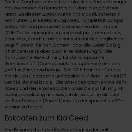
Der Kia Ceed war der erste erfolgreiche Kompaktwagen
des koreanischen Herstellers auf dem europäischen
Markt. Zu diesem Zweck wurde das Modell, seinerzeit
noch unter der Bezeichnung c‘eed, komplett in Europa
entworfen und produziert und erschien dort im Jahr
2006. Die Namensgebung erscheint programmatisch,
denn das „c‘eed“ nimmt einerseits auf den englischen
Begriff „seed“ für den „Samen“ oder die „Saat“ Bezug,
ist andererseits aber auch eine Abkürzung für die
französische Bezeichnung für die Europäische
Gemeinschaft (Communauté européenne) und das
„ed“ für „European Design“. Seit 2018 fährt der Ceed in
der dritten Generation und basiert auf dem Hyundai i30.
Kennzeichnend ist die Fülle an Modellvarianten wie dem
Xceed und den ProCeed. Die klassische Ausführung ist
ebenfalls vielseitig und sowohl als Limousine als auch
als Sportswagon (Kombi) sowie in der sportlichen GT-
Version zu haben.
Eckdaten zum Kia Ceed
Eine Besonderheit des Kia Ceed liegt in den seit