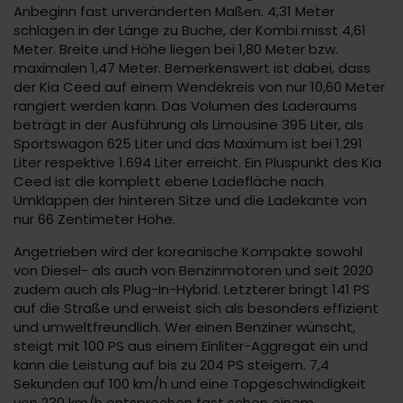
Anbeginn fast unveränderten Maßen. 4,31 Meter
schlagen in der Länge zu Buche, der Kombi misst 4,61
Meter. Breite und Höhe liegen bei 1,80 Meter bzw.
maximalen 1,47 Meter. Bemerkenswert ist dabei, dass
der Kia Ceed auf einem Wendekreis von nur 10,60 Meter
rangiert werden kann. Das Volumen des Laderaums
beträgt in der Ausführung als Limousine 395 Liter, als
Sportswagon 625 Liter und das Maximum ist bei 1.291
Liter respektive 1.694 Liter erreicht. Ein Pluspunkt des Kia
Ceed ist die komplett ebene Ladefläche nach
Umklappen der hinteren Sitze und die Ladekante von
nur 66 Zentimeter Höhe.
Angetrieben wird der koreanische Kompakte sowohl
von Diesel- als auch von Benzinmotoren und seit 2020
zudem auch als Plug-In-Hybrid. Letzterer bringt 141 PS
auf die Straße und erweist sich als besonders effizient
und umweltfreundlich. Wer einen Benziner wünscht,
steigt mit 100 PS aus einem Einliter-Aggregat ein und
kann die Leistung auf bis zu 204 PS steigern. 7,4
Sekunden auf 100 km/h und eine Topgeschwindigkeit
von 230 km/h entsprechen fast schon einem