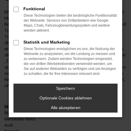
Funktional
Eine Kia Ceed Tageszulassung für Stuttgart erhöht Ihre
Diese Technologien bieten die bestmögliche Funktionalität
Mobilität zu einem ungemein günstigen Preis. Die
der Webseite. Services von Drittanbietern wie Google
Besonderheit liegt hier bereits im Namen: eine Kia Ceed
Maps, Chats, Fahrzeugbewertungssystem und weitere
Tageszulassung ist ein Neuwagen, der für exakt einen
werden aktiviert.
Tag zugelassen wurde. Dabei spielt es keine Rolle, ob
die Zulassung in Stuttgart oder einem anderen Ort
Statistik und Marketing
erfolgt ist, denn Ihr Fahrzeug ist ohnehin ein Neuwagen,
Diese Technologien ermöglichen es uns, die Nutzung der
der noch keinen einzigen Kilometer gefahren wurde. Der
Webseite zu analysieren, um die Leistung zu messen und
zu verbessern. Zudem werden Technologien eingesetzt,
„Trick“ mit der Zulassung für einen Tag ist als Reaktion
die von dritten Werbetreibenden verwendet werden, um
auf die Preisvorgaben der Automobilhersteller zu sehen:
Sie auf anderen Webseiten zu verfolgen und um Anzeigen
wenn diese keine hohen Rabatte ermöglichen, wird ein
zu schalten, die für Ihre Interessen relevant sind.
Neuwagen kurzerhand zum Gebrauchten umetikettiert,
ohne dass darunter die Qualität leidet.
Speichern
Optionale Cookies ablehnen
Marken
Alle akzeptieren
BMW
Mercedes-Benz
Audi