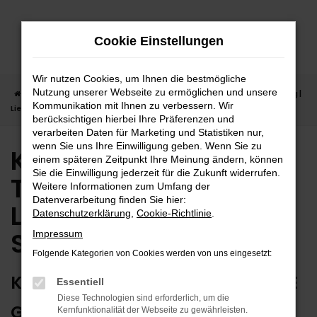
Zum
Hauptinhalt
Cookie Einstellungen
springen
Wir nutzen Cookies, um Ihnen die bestmögliche
Nutzung unserer Webseite zu ermöglichen und unsere
Startseite
Stuttgart
Kia
Kia Ceed
Kia Ceed Tageszulassung |
Kommunikation mit Ihnen zu verbessern. Wir
Lieferservice nach Stuttgart
berücksichtigen hierbei Ihre Präferenzen und
verarbeiten Daten für Marketing und Statistiken nur,
wenn Sie uns Ihre Einwilligung geben. Wenn Sie zu
Kia Ceed
einem späteren Zeitpunkt Ihre Meinung ändern, können
Sie die Einwilligung jederzeit für die Zukunft widerrufen.
Tageszulassung |
Weitere Informationen zum Umfang der
Datenverarbeitung finden Sie hier:
Lieferservice nach
Datenschutzerklärung
,
Cookie-Richtlinie
.
Stuttgart
Impressum
Folgende Kategorien von Cookies werden von uns eingesetzt:
KIA CEED TAGESZULASSUNG – WIE
Essentiell
Diese Technologien sind erforderlich, um die
GESCHAFFEN FÜR STUTTGART
Kernfunktionalität der Webseite zu gewährleisten.