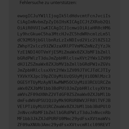
Fehlersuche zu unterstützen:
ewogICJuYW1lIjogIk5ldHdvcmtFcnJvciIs
CiAgImNvbmZpZyI6IHsKICAgICJtZXRob2Qi
OiAiR0VUIiwKICAgICJ1cmwiOiAiaHR0cHM6
Ly9hcGkueC5ha3MtcHJvZC5hdWRhcmlzLm5l
dC92MS9jbGllbnRzLzIxNDIvd2Vic2l0ZS12
ZWhpY2xlcz93ZWJzaXRlPTVmMGZmNzZjYzJk
YzE1NDI4OTVmYjE5MiZmaWx0ZXJbMF1bZmll
bGRdPWlzT3duJmZpbHRlclswXVt2YWx1ZV09
dHJ1ZSZmaWx0ZXJbMV1bZmllbGRdPW1vZGVs
JmZpbHRlclsxXVt2YWx1ZV09JTVCJTdCJTIy
YXVkYXJpc19pZCUyMiUzQSUyMjViODNlMzc3
OGE5YTUyMzAyNTAwMWM5OCUyMiU3RCU1RCZm
aWx0ZXJbMV1bb3BdPUlOJmZpbHRlclsyXVtm
aWVsZF09dXNhZ2VTdGF0ZSZmaWx0ZXJbMl1b
dmFsdWVdPSU1QiUyMk9ORURBWVJFR0lTVFJB
VElPTiUyMiU1RCZmaWx0ZXJbMl1bb3BdPUlO
JnNvcnRbMF1bZmllbGRdPWlzT3duJnNvcnRb
MF1bb3JkZXJdPURFU0Mmc29ydFsxXVtmaWVs
ZF09aXNUb3Amc29ydFsxXVtvcmRlcl09REVT