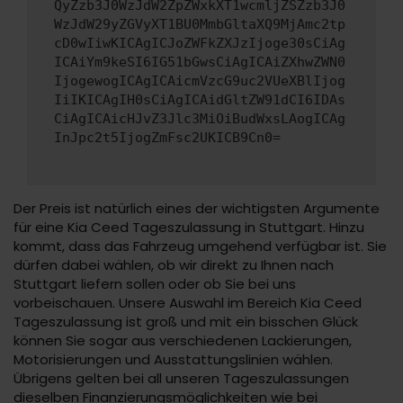
QyZzb3J0WzJdW2ZpZWxkXT1wcmljZSZzb3J0
WzJdW29yZGVyXT1BU0MmbGltaXQ9MjAmc2tp
cD0wIiwKICAgICJoZWFkZXJzIjoge30sCiAg
ICAiYm9keSI6IG51bGwsCiAgICAiZXhwZWN0
IjogewogICAgICAicmVzcG9uc2VUeXBlIjog
IiIKICAgIH0sCiAgICAidGltZW91dCI6IDAs
CiAgICAicHJvZ3Jlc3MiOiBudWxsLAogICAg
InJpc2t5IjogZmFsc2UKICB9Cn0=
Der Preis ist natürlich eines der wichtigsten Argumente
für eine Kia Ceed Tageszulassung in Stuttgart. Hinzu
kommt, dass das Fahrzeug umgehend verfügbar ist. Sie
dürfen dabei wählen, ob wir direkt zu Ihnen nach
Stuttgart liefern sollen oder ob Sie bei uns
vorbeischauen. Unsere Auswahl im Bereich Kia Ceed
Tageszulassung ist groß und mit ein bisschen Glück
können Sie sogar aus verschiedenen Lackierungen,
Motorisierungen und Ausstattungslinien wählen.
Übrigens gelten bei all unseren Tageszulassungen
dieselben Finanzierungsmöglichkeiten wie bei