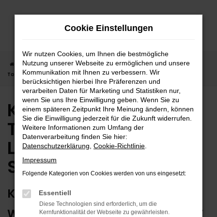
Zum
Hauptinhalt
Cookie Einstellungen
springen
Wir nutzen Cookies, um Ihnen die bestmögliche
Nutzung unserer Webseite zu ermöglichen und unsere
Startseite
Stuttgart
Kia
Kia Picanto
Kia Picanto
Kommunikation mit Ihnen zu verbessern. Wir
Tageszulassung | Lieferservice nach Stuttgart
berücksichtigen hierbei Ihre Präferenzen und
verarbeiten Daten für Marketing und Statistiken nur,
wenn Sie uns Ihre Einwilligung geben. Wenn Sie zu
Kia Picanto
einem späteren Zeitpunkt Ihre Meinung ändern, können
Sie die Einwilligung jederzeit für die Zukunft widerrufen.
Tageszulassung |
Weitere Informationen zum Umfang der
Datenverarbeitung finden Sie hier:
Lieferservice nach
Datenschutzerklärung
,
Cookie-Richtlinie
.
Stuttgart
Impressum
Folgende Kategorien von Cookies werden von uns eingesetzt:
KIA PICANTO TAGESZULASSUNG –
Essentiell
Diese Technologien sind erforderlich, um die
WIE GESCHAFFEN FÜR STUTTGART
Kernfunktionalität der Webseite zu gewährleisten.