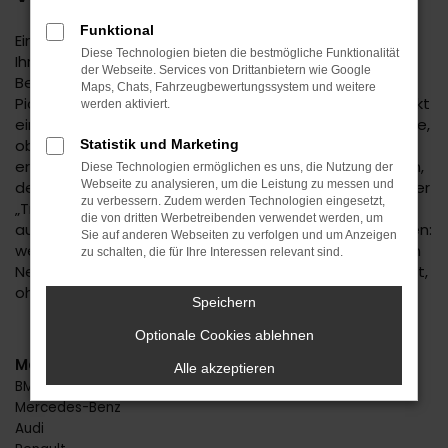
Funktional
Eine Kia Picanto Tageszulassung für Stuttgart erhöht
Diese Technologien bieten die bestmögliche Funktionalität
Ihre Mobilität zu einem ungemein günstigen Preis. Die
der Webseite. Services von Drittanbietern wie Google
Besonderheit liegt hier bereits im Namen: eine Kia
Maps, Chats, Fahrzeugbewertungssystem und weitere
Picanto Tageszulassung ist ein Neuwagen, der für exakt
werden aktiviert.
einen Tag zugelassen wurde. Dabei spielt es keine Rolle,
ob die Zulassung in Stuttgart oder einem anderen Ort
Statistik und Marketing
erfolgt ist, denn Ihr Fahrzeug ist ohnehin ein Neuwagen,
Diese Technologien ermöglichen es uns, die Nutzung der
der noch keinen einzigen Kilometer gefahren wurde. Der
Webseite zu analysieren, um die Leistung zu messen und
zu verbessern. Zudem werden Technologien eingesetzt,
„Trick“ mit der Zulassung für einen Tag ist als Reaktion
die von dritten Werbetreibenden verwendet werden, um
auf die Preisvorgaben der Automobilhersteller zu sehen:
Sie auf anderen Webseiten zu verfolgen und um Anzeigen
wenn diese keine hohen Rabatte ermöglichen, wird ein
zu schalten, die für Ihre Interessen relevant sind.
Neuwagen kurzerhand zum Gebrauchten umetikettiert,
ohne dass darunter die Qualität leidet.
Speichern
Optionale Cookies ablehnen
Marken
Alle akzeptieren
BMW
Mercedes-Benz
Audi