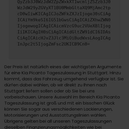
QyZzb3J0WzJdW2ZpZWxkXT1wcmljZSZzb3J0
WzJdW29yZGVyXT1BU0MmbGltaXQ9MjAmc2tp
cD0wIiwKICAgICJoZWFkZXJzIjoge30sCiAg
ICAiYm9keSI6IG51bGwsCiAgICAiZXhwZWN0
IjogewogICAgICAicmVzcG9uc2VUeXBlIjog
IiIKICAgIH0sCiAgICAidGltZW91dCI6IDAs
CiAgICAicHJvZ3Jlc3MiOiBudWxsLAogICAg
InJpc2t5IjogZmFsc2UKICB9Cn0=
Der Preis ist natürlich eines der wichtigsten Argumente
für eine Kia Picanto Tageszulassung in Stuttgart. Hinzu
kommt, dass das Fahrzeug umgehend verfügbar ist. Sie
dürfen dabei wählen, ob wir direkt zu Ihnen nach
Stuttgart liefern sollen oder ob Sie bei uns
vorbeischauen. Unsere Auswahl im Bereich Kia Picanto
Tageszulassung ist groß und mit ein bisschen Glück
können Sie sogar aus verschiedenen Lackierungen,
Motorisierungen und Ausstattungslinien wählen.
Übrigens gelten bei all unseren Tageszulassungen
dieselben Finanzierungsmöglichkeiten wie bei