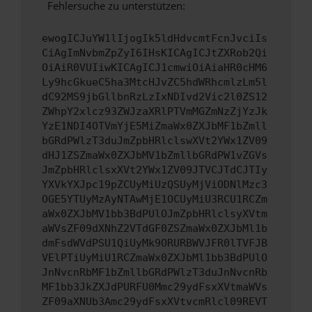
Fehlersuche zu unterstützen:
ewogICJuYW1lIjogIk5ldHdvcmtFcnJvciIs
CiAgImNvbmZpZyI6IHsKICAgICJtZXRob2Qi
OiAiR0VUIiwKICAgICJ1cmwiOiAiaHR0cHM6
Ly9hcGkueC5ha3MtcHJvZC5hdWRhcmlzLm5l
dC92MS9jbGllbnRzLzIxNDIvd2Vic2l0ZS12
ZWhpY2xlcz93ZWJzaXRlPTVmMGZmNzZjYzJk
YzE1NDI4OTVmYjE5MiZmaWx0ZXJbMF1bZmll
bGRdPWlzT3duJmZpbHRlclswXVt2YWx1ZV09
dHJ1ZSZmaWx0ZXJbMV1bZmllbGRdPW1vZGVs
JmZpbHRlclsxXVt2YWx1ZV09JTVCJTdCJTIy
YXVkYXJpc19pZCUyMiUzQSUyMjViODNlMzc3
OGE5YTUyMzAyNTAwMjE1OCUyMiU3RCU1RCZm
aWx0ZXJbMV1bb3BdPUlOJmZpbHRlclsyXVtm
aWVsZF09dXNhZ2VTdGF0ZSZmaWx0ZXJbMl1b
dmFsdWVdPSU1QiUyMk9ORURBWVJFR0lTVFJB
VElPTiUyMiU1RCZmaWx0ZXJbMl1bb3BdPUlO
JnNvcnRbMF1bZmllbGRdPWlzT3duJnNvcnRb
MF1bb3JkZXJdPURFU0Mmc29ydFsxXVtmaWVs
ZF09aXNUb3Amc29ydFsxXVtvcmRlcl09REVT