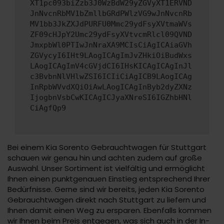
XT1pc093biZzb3J0WzBdW29yZGVyXT1ERVND
JnNvcnRbMV1bZmllbGRdPWlzVG9wJnNvcnRb
MV1bb3JkZXJdPURFU0Mmc29ydFsyXVtmaWVs
ZF09cHJpY2Umc29ydFsyXVtvcmRlcl09QVND
JmxpbWl0PTIwJnNraXA9MCIsCiAgICAiaGVh
ZGVycyI6IHt9LAogICAgImJvZHkiOiBudWxs
LAogICAgImV4cGVjdCI6IHsKICAgICAgInJl
c3BvbnNlVHlwZSI6ICIiCiAgICB9LAogICAg
InRpbWVvdXQiOiAwLAogICAgInByb2dyZXNz
IjogbnVsbCwKICAgICJyaXNreSI6IGZhbHNl
CiAgfQp9
Bei einem Kia Sorento Gebrauchtwagen für Stuttgart
schauen wir genau hin und achten zudem auf große
Auswahl. Unser Sortiment ist vielfältig und ermöglicht
Ihnen einen punktgenauen Einstieg entsprechend Ihrer
Bedürfnisse. Gerne sind wir bereits, jeden Kia Sorento
Gebrauchtwagen direkt nach Stuttgart zu liefern und
Ihnen damit einen Weg zu ersparen. Ebenfalls kommen
wir Ihnen beim Preis entgegen, was sich auch in der In-