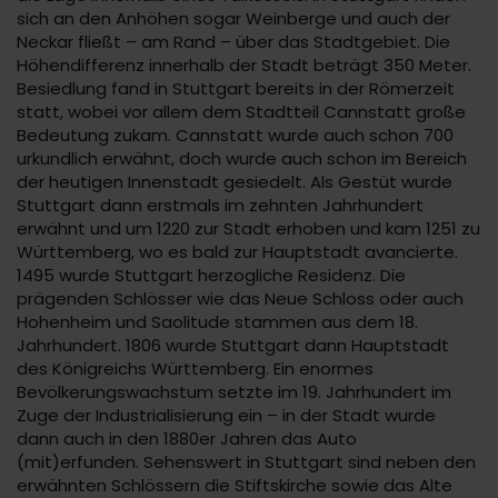
sich an den Anhöhen sogar Weinberge und auch der
Neckar fließt – am Rand – über das Stadtgebiet. Die
Höhendifferenz innerhalb der Stadt beträgt 350 Meter.
Besiedlung fand in Stuttgart bereits in der Römerzeit
statt, wobei vor allem dem Stadtteil Cannstatt große
Bedeutung zukam. Cannstatt wurde auch schon 700
urkundlich erwähnt, doch wurde auch schon im Bereich
der heutigen Innenstadt gesiedelt. Als Gestüt wurde
Stuttgart dann erstmals im zehnten Jahrhundert
erwähnt und um 1220 zur Stadt erhoben und kam 1251 zu
Württemberg, wo es bald zur Hauptstadt avancierte.
1495 wurde Stuttgart herzogliche Residenz. Die
prägenden Schlösser wie das Neue Schloss oder auch
Hohenheim und Saolitude stammen aus dem 18.
Jahrhundert. 1806 wurde Stuttgart dann Hauptstadt
des Königreichs Württemberg. Ein enormes
Bevölkerungswachstum setzte im 19. Jahrhundert im
Zuge der Industrialisierung ein – in der Stadt wurde
dann auch in den 1880er Jahren das Auto
(mit)erfunden. Sehenswert in Stuttgart sind neben den
erwähnten Schlössern die Stiftskirche sowie das Alte