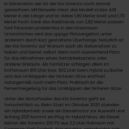
In Generation vier ist der Kia Sorento noch einmal
gewachsen. Mittlerweile misst das Modell stolze 4,81
Meter in der Länge und ist dabei 1,90 Meter breit und 1,70
Meter hoch. Dank des Radstands von 2,82 Meter passen
fünf Personen problemlos in den Innenraum.
Unterstrichen wird das üppige Platzangebot unter
anderem durch kurz gestaltete Überhänge. Natürlich ist
der Kia Sorento auf Wunsch auch als Siebensitzer zu
haben und bietet selbst dann noch ausreichend Platz
für das Mitnehmen eines Getränkekastens oder
anderer Einkäufe. Als Fünfsitzer schlagen allein im
Kofferraum 910 Liter bzw. 902 Liter beim Hybrid zu Buche
und das Umklappen der hinteren Sitze eröffnet
naturgemäß noch mehr Platz. Praktisch ist die
Fernentriegelung für das Umklappen der hinteren Sitze.
Unter der Motorhaube des Kia Sorento geht es
fortschrittlich zu. Beim Start im Oktober 2020 standen
ein Hybridantrieb sowie ein Dieselmotor zur Auswahl und
Anfang 2021 kommt ein Plug-In-Hybrid hinzu. Als Diesel
leistet der Sorento 202 PS aus 2,2 Liter Hubraum mit
Common-Rail-Technik. Wer möchte, entscheidet sich