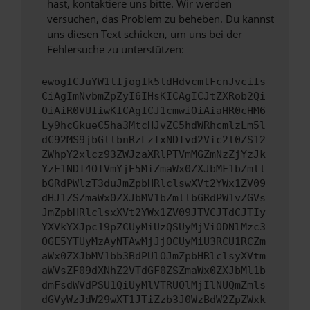
hast, kontaktiere uns bitte. Wir werden
versuchen, das Problem zu beheben. Du kannst
uns diesen Text schicken, um uns bei der
Fehlersuche zu unterstützen:
ewogICJuYW1lIjogIk5ldHdvcmtFcnJvciIs
CiAgImNvbmZpZyI6IHsKICAgICJtZXRob2Qi
OiAiR0VUIiwKICAgICJ1cmwiOiAiaHR0cHM6
Ly9hcGkueC5ha3MtcHJvZC5hdWRhcmlzLm5l
dC92MS9jbGllbnRzLzIxNDIvd2Vic2l0ZS12
ZWhpY2xlcz93ZWJzaXRlPTVmMGZmNzZjYzJk
YzE1NDI4OTVmYjE5MiZmaWx0ZXJbMF1bZmll
bGRdPWlzT3duJmZpbHRlclswXVt2YWx1ZV09
dHJ1ZSZmaWx0ZXJbMV1bZmllbGRdPW1vZGVs
JmZpbHRlclsxXVt2YWx1ZV09JTVCJTdCJTIy
YXVkYXJpc19pZCUyMiUzQSUyMjViODNlMzc3
OGE5YTUyMzAyNTAwMjJjOCUyMiU3RCU1RCZm
aWx0ZXJbMV1bb3BdPUlOJmZpbHRlclsyXVtm
aWVsZF09dXNhZ2VTdGF0ZSZmaWx0ZXJbMl1b
dmFsdWVdPSU1QiUyMlVTRUQlMjIlNUQmZmls
dGVyWzJdW29wXT1JTiZzb3J0WzBdW2ZpZWxk