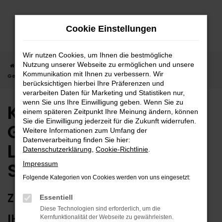
Zum
Hauptinhalt
Cookie Einstellungen
springen
Wir nutzen Cookies, um Ihnen die bestmögliche
Nutzung unserer Webseite zu ermöglichen und unsere
Startseite
Stuttgart
Kia
Kia Sorento
Kia Sorento
Kommunikation mit Ihnen zu verbessern. Wir
Gebrauchtwagen | Lieferservice nach Stuttgart
berücksichtigen hierbei Ihre Präferenzen und
verarbeiten Daten für Marketing und Statistiken nur,
wenn Sie uns Ihre Einwilligung geben. Wenn Sie zu
Kia Sorento
einem späteren Zeitpunkt Ihre Meinung ändern, können
Sie die Einwilligung jederzeit für die Zukunft widerrufen.
Gebrauchtwagen |
Weitere Informationen zum Umfang der
Datenverarbeitung finden Sie hier:
Lieferservice nach
Datenschutzerklärung
,
Cookie-Richtlinie
.
Stuttgart
Impressum
Folgende Kategorien von Cookies werden von uns eingesetzt:
ZUVERLÄSSIG FÜR STUTTGART –
Essentiell
Diese Technologien sind erforderlich, um die
IHR KIA SORENTO
Kernfunktionalität der Webseite zu gewährleisten.