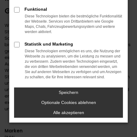
GEBRAUCHTWAGEN
Funktional
Diese Technologien bieten die bestmögliche Funktionalität
der Webseite. Services von Drittanbietern wie Google
Wenn Sie einen zuverlässigen Mobilitätspartner für
Maps, Chats, Fahrzeugbewertungssystem und weitere
Stuttgart suchen, empfehlen wir Ihnen einen Kia
werden aktiviert.
Sorento Gebrauchtwagen. Dieses Modell hat in jeder
bisherigen Generation seine Langlebigkeit unter Beweis
Statistik und Marketing
gestellt und befindet sich längst auf dem Weg zu
Diese Technologien ermöglichen es uns, die Nutzung der
einem Klassiker. Kennzeichnend ist das hohe
Webseite zu analysieren, um die Leistung zu messen und
zu verbessern. Zudem werden Technologien eingesetzt,
Ausstattungslevel sowie die Effizienz der Motoren.
die von dritten Werbetreibenden verwendet werden, um
Wenn Sie Ihren Kia Sorento Gebrauchtwagen für
Sie auf anderen Webseiten zu verfolgen und um Anzeigen
Stuttgart im Autohaus Daub kaufen, profitieren Sie von
zu schalten, die für Ihre Interessen relevant sind.
unseren hohen Qualitätsmaßstäben. Jedes Fahrzeug
unterläuft vor dem Verkauf eine Fülle an Tests. Wir sind
Speichern
erst dann zufrieden, wenn keinerlei Mängel mehr
existieren und stellen dies durch die hohe Kompetenz
Optionale Cookies ablehnen
und Erfahrung unserer Kfz-Meisterwerkstatt sicher.
Alle akzeptieren
Marken