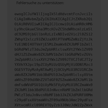
Fehlersuche zu unterstützen:
ewogICJuYW1lIjogIk5ldHdvcmtFcnJvciIs
CiAgImNvbmZpZyI6IHsKICAgICJtZXRob2Qi
OiAiR0VUIiwKICAgICJ1cmwiOiAiaHR0cHM6
Ly9hcGkueC5ha3MtcHJvZC5hdWRhcmlzLm5l
dC92MS9jbGllbnRzLzIxNDIvd2Vic2l0ZS12
ZWhpY2xlcz93ZWJzaXRlPTVmMGZmNzZjYzJk
YzE1NDI4OTVmYjE5MiZmaWx0ZXJbMF1bZmll
bGRdPWlzT3duJmZpbHRlclswXVt2YWx1ZV09
dHJ1ZSZmaWx0ZXJbMV1bZmllbGRdPW1vZGVs
JmZpbHRlclsxXVt2YWx1ZV09JTVCJTdCJTIy
YXVkYXJpc19pZCUyMiUzQSUyMjViODNlMzc3
OGE5YTUyMzAyNTAwMjJjOCUyMiU3RCU1RCZm
aWx0ZXJbMV1bb3BdPUlOJmZpbHRlclsyXVtm
aWVsZF09dXNhZ2VTdGF0ZSZmaWx0ZXJbMl1b
dmFsdWVdPSU1QiUyMk5FVyUyMiU1RCZmaWx0
ZXJbMl1bb3BdPUlOJnNvcnRbMF1bZmllbGRd
PWlzT3duJnNvcnRbMF1bb3JkZXJdPURFU0Mm
c29ydFsxXVtmaWVsZF09aXNUb3Amc29ydFsx
XVtvcmRlcl09REVTQyZzb3J0WzJdW2ZpZWxk