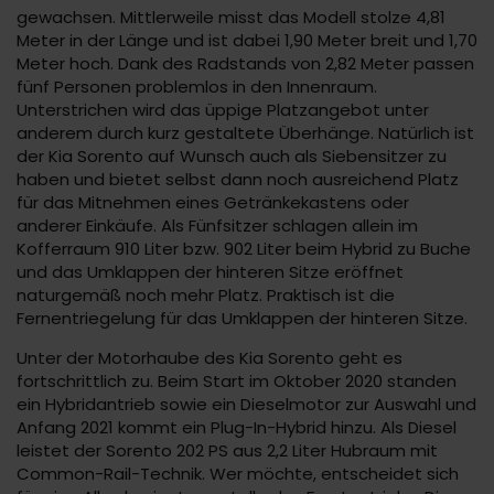
gewachsen. Mittlerweile misst das Modell stolze 4,81
Meter in der Länge und ist dabei 1,90 Meter breit und 1,70
Meter hoch. Dank des Radstands von 2,82 Meter passen
fünf Personen problemlos in den Innenraum.
Unterstrichen wird das üppige Platzangebot unter
anderem durch kurz gestaltete Überhänge. Natürlich ist
der Kia Sorento auf Wunsch auch als Siebensitzer zu
haben und bietet selbst dann noch ausreichend Platz
für das Mitnehmen eines Getränkekastens oder
anderer Einkäufe. Als Fünfsitzer schlagen allein im
Kofferraum 910 Liter bzw. 902 Liter beim Hybrid zu Buche
und das Umklappen der hinteren Sitze eröffnet
naturgemäß noch mehr Platz. Praktisch ist die
Fernentriegelung für das Umklappen der hinteren Sitze.
Unter der Motorhaube des Kia Sorento geht es
fortschrittlich zu. Beim Start im Oktober 2020 standen
ein Hybridantrieb sowie ein Dieselmotor zur Auswahl und
Anfang 2021 kommt ein Plug-In-Hybrid hinzu. Als Diesel
leistet der Sorento 202 PS aus 2,2 Liter Hubraum mit
Common-Rail-Technik. Wer möchte, entscheidet sich