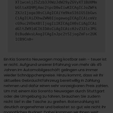
XT1wcmljZSZzb3J0WzJdW29yZGVyXT1BU0Mm
bGltaXQ9MjAmc2tpcD0wIiwKICAgICJoZWFk
ZXJzIjoge30sCiAgICAiYm9keSI6IG51bGws
CiAgICAiZXhwZWN0IjogewogICAgICAicmVz
cG9uc2VUeXBlIjogIiIKICAgIH0sCiAgICAi
dGltZW91dCI6IDAsCiAgICAicHJvZ3Jlc3Mi
OiBudWxsLAogICAgInJpc2t5IjogZmFsc2UK
ICB9Cn0=
Ein Kia Sorento Neuwagen mag kostbar sein – teuer ist
er nicht. Aufgrund unserer Erfahrung von mehr als 45
Jahren im Automobilgeschäft gelingen uns immer
wieder Schnäppchenpreise. Hinzu kommt, dass wir Ihr
aktuelles Gebrauchtfahrzeug bereitwillig in Zahlung
nehmen und dafür einen sehr vorzeigbaren Preis zahlen.
Um mit einem Kia Sorento Neuwagen durch Stuttgart
oder die Umgebung zu fahren, brauchen Sie zudem
nicht tief in die Tasche zu greifen. Ratenzahlung ist
deutlich angenehmer und belastet so gut wie nicht ihr
monatliches Budget. Dabei kommen wir Ihnen weit