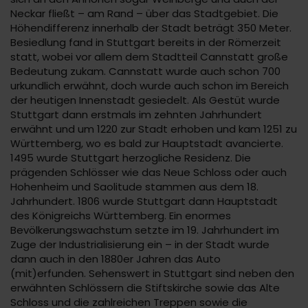
Neckar fließt – am Rand – über das Stadtgebiet. Die
Höhendifferenz innerhalb der Stadt beträgt 350 Meter.
Besiedlung fand in Stuttgart bereits in der Römerzeit
statt, wobei vor allem dem Stadtteil Cannstatt große
Bedeutung zukam. Cannstatt wurde auch schon 700
urkundlich erwähnt, doch wurde auch schon im Bereich
der heutigen Innenstadt gesiedelt. Als Gestüt wurde
Stuttgart dann erstmals im zehnten Jahrhundert
erwähnt und um 1220 zur Stadt erhoben und kam 1251 zu
Württemberg, wo es bald zur Hauptstadt avancierte.
1495 wurde Stuttgart herzogliche Residenz. Die
prägenden Schlösser wie das Neue Schloss oder auch
Hohenheim und Saolitude stammen aus dem 18.
Jahrhundert. 1806 wurde Stuttgart dann Hauptstadt
des Königreichs Württemberg. Ein enormes
Bevölkerungswachstum setzte im 19. Jahrhundert im
Zuge der Industrialisierung ein – in der Stadt wurde
dann auch in den 1880er Jahren das Auto
(mit)erfunden. Sehenswert in Stuttgart sind neben den
erwähnten Schlössern die Stiftskirche sowie das Alte
Schloss und die zahlreichen Treppen sowie die