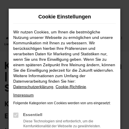
Zum
Hauptinhalt
Cookie Einstellungen
springen
Wir nutzen Cookies, um Ihnen die bestmögliche
Nutzung unserer Webseite zu ermöglichen und unsere
Startseite
Stuttgart
Kia
Kia Sorento
Kia Sorento Neuwagen |
Kommunikation mit Ihnen zu verbessern. Wir
Lieferservice nach Stuttgart
berücksichtigen hierbei Ihre Präferenzen und
verarbeiten Daten für Marketing und Statistiken nur,
wenn Sie uns Ihre Einwilligung geben. Wenn Sie zu
Kia Sorento Neuwagen
einem späteren Zeitpunkt Ihre Meinung ändern, können
Sie die Einwilligung jederzeit für die Zukunft widerrufen.
| Lieferservice nach
Weitere Informationen zum Umfang der
Datenverarbeitung finden Sie hier:
Stuttgart
Datenschutzerklärung
,
Cookie-Richtlinie
.
Impressum
KIA SORENTO NEUWAGEN –
Folgende Kategorien von Cookies werden von uns eingesetzt:
EXTRAKLASSE FÜR STUTTGART
Essentiell
Diese Technologien sind erforderlich, um die
Kernfunktionalität der Webseite zu gewährleisten.