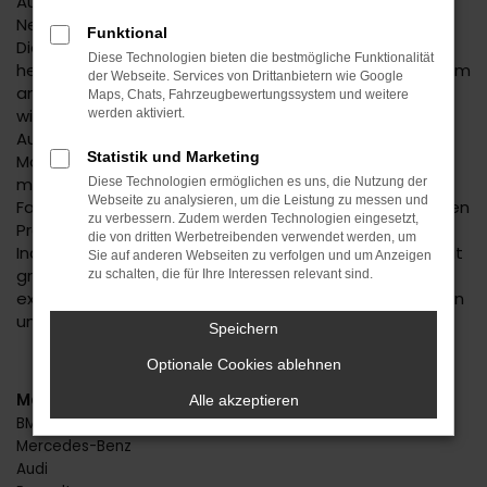
Autofans und -experten geraten bereits bei der
Nennung des Kia Sorento Neuwagens in Begeisterung.
Funktional
Dieses Fahrzeug hat einfach alles, was man sich in der
Diese Technologien bieten die bestmögliche Funktionalität
heutigen Zeit für seine Mobilität in Stuttgart oder einem
der Webseite. Services von Drittanbietern wie Google
anderen Ort wünscht. Da ist das Design, das immer
Maps, Chats, Fahrzeugbewertungssystem und weitere
wieder gelobt wird, da sind aber auch die zahlreichen
werden aktiviert.
Ausstattungsmerkmale und die effiziente
Statistik und Marketing
Motorisierung. Mit einem Kia Sorento Neuwagen
machen Sie alles richtig und dürfen sich für Ihr neues
Diese Technologien ermöglichen es uns, die Nutzung der
Webseite zu analysieren, um die Leistung zu messen und
Fahrzeug in Stuttgart auch noch auf einen erstklassigen
zu verbessern. Zudem werden Technologien eingesetzt,
Preis freuen. Beim Autohaus Daub setzen wir auf
die von dritten Werbetreibenden verwendet werden, um
Individualität und beraten Sie immer persönlich und mit
Sie auf anderen Webseiten zu verfolgen und um Anzeigen
größter Fachkompetenz. Wir stellen sicher, dass Sie
zu schalten, die für Ihre Interessen relevant sind.
exakt den Kia Sorento Neuwagen erhalten, der zu Ihnen
und Stuttgart passt.
Speichern
Optionale Cookies ablehnen
Marken
Alle akzeptieren
BMW
Mercedes-Benz
Audi