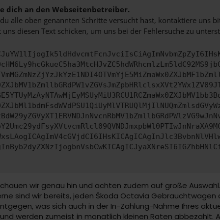
 dich an den Webseitenbetreiber.
u alle oben genannten Schritte versucht hast, kontaktiere uns 
 uns diesen Text schicken, um uns bei der Fehlersuche zu unterst
CJuYW1lIjogIk5ldHdvcmtFcnJvciIsCiAgImNvbmZpZyI6IHs
0cHM6Ly9hcGkueC5ha3MtcHJvZC5hdWRhcmlzLm5ldC92MS9jb
TVmMGZmNzZjYzJkYzE1NDI4OTVmYjE5MiZmaWx0ZXJbMF1bZml
0ZXJbMV1bZmllbGRdPW1vZGVsJmZpbHRlclsxXVt2YWx1ZV09J
GE5YTUyMzAyNTAwMjEyMSUyMiU3RCU1RCZmaWx0ZXJbMV1bb3B
0ZXJbMl1bdmFsdWVdPSU1QiUyMlVTRUQlMjIlNUQmZmlsdGVyW
zBdW29yZGVyXT1ERVNDJnNvcnRbMV1bZmllbGRdPWlzVG9wJnN
pY2Umc29ydFsyXVtvcmRlcl09QVNDJmxpbWl0PTIwJnNraXA9M
WxsLAogICAgImV4cGVjdCI6IHsKICAgICAgInJlc3BvbnNlVHl
gInByb2dyZXNzIjogbnVsbCwKICAgICJyaXNreSI6IGZhbHNlC
hauen wir genau hin und achten zudem auf große Auswahl. Un
rne sind wir bereits, jeden Škoda Octavia Gebrauchtwagen di
entgegen, was sich auch in der In-Zahlung-Nahme Ihres akt
nd werden zumeist in monatlich kleinen Raten abbezahlt. A