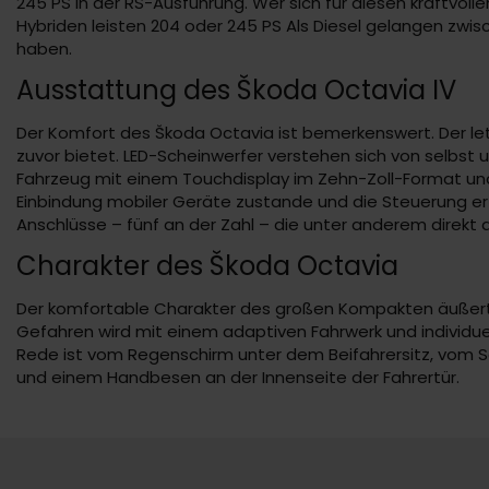
245 PS in der RS-Ausführung. Wer sich für diesen kraftvoll
Hybriden leisten 204 oder 245 PS Als Diesel gelangen zwisc
haben.
Ausstattung des Škoda Octavia IV
Der Komfort des Škoda Octavia ist bemerkenswert. Der let
zuvor bietet. LED-Scheinwerfer verstehen sich von selbs
Fahrzeug mit einem Touchdisplay im Zehn-Zoll-Format und i
Einbindung mobiler Geräte zustande und die Steuerung er
Anschlüsse – fünf an der Zahl – die unter anderem direkt 
Charakter des Škoda Octavia
Der komfortable Charakter des großen Kompakten äußert 
Gefahren wird mit einem adaptiven Fahrwerk und individuel
Rede ist vom Regenschirm unter dem Beifahrersitz, vom 
und einem Handbesen an der Innenseite der Fahrertür.