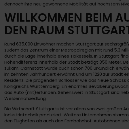
dennoch Ihre neu gewonnene Mobilität auf höchstem Niv
WILLKOMMEN BEIM A
DEN RAUM STUTTGAR
Rund 635.000 Einwohner machen Stuttgart zur sechstgrö
zudem das Zentrum einer Metropolregion mit rund 5,3 Mill
durch die Lage innerhalb eines Talkessels. In Stuttgart f
Höhendifferenz innerhalb der Stadt beträgt 350 Meter. Be
zukam. Cannstatt wurde auch schon 700 urkundlich erwähn
im zehnten Jahrhundert erwähnt und um 1220 zur Stadt er
Residenz. Die prägenden Schlösser wie das Neue Schloss
Königreichs Württemberg. Ein enormes Bevölkerungswachstu
das Auto (mit)erfunden. Sehenswert in Stuttgart sind neb
Weißenhofsiedlung.
Die Wirtschaft Stuttgarts ist vor allem von zwei großen 
Industrietechnik produziert. Weitere Unternehmen stammen 
den Flughafen als auch den Fernbahnhof. Autobahnen sind 