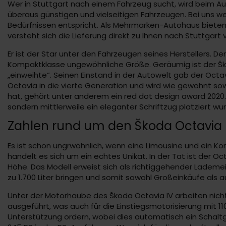
Wer in Stuttgart nach einem Fahrzeug sucht, wird beim Au
überaus günstigen und vielseitigen Fahrzeugen. Bei uns wer
Bedürfnissen entspricht. Als Mehrmarken-Autohaus biete
versteht sich die Lieferung direkt zu Ihnen nach Stuttgart 
Er ist der Star unter den Fahrzeugen seines Herstellers. D
Kompaktklasse ungewöhnliche Größe. Geräumig ist der Ško
„einweihte“. Seinen Einstand in der Autowelt gab der Octa
Octavia in die vierte Generation und wird wie gewohnt so
hat, gehört unter anderem ein red dot design award 2020.
sondern mittlerweile ein eleganter Schriftzug platziert wu
Zahlen rund um den Škoda Octavia
Es ist schon ungrwöhnlich, wenn eine Limousine und ein K
handelt es sich um ein echtes Unikat. In der Tat ist der O
Höhe. Das Modell erweist sich als richtiggehender Lademei
zu 1.700 Liter bringen und somit sowohl Großeinkäufe als
Unter der Motorhaube des Škoda Octavia IV arbeiten nicht
ausgeführt, was auch für die Einstiegsmotorisierung mit 1
Unterstützung ordern, wobei dies automatisch ein Schalt