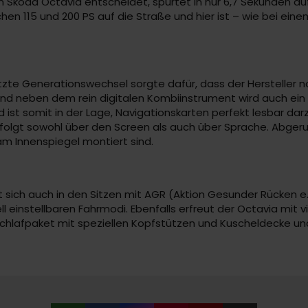
en Škoda Octavia entscheidet, spurtet in nur 6,7 Sekunden au
hen 115 und 200 PS auf die Straße und hier ist – wie bei ein
zte Generationswechsel sorgte dafür, dass der Hersteller n
t und neben dem rein digitalen Kombiinstrument wird auch e
st somit in der Lage, Navigationskarten perfekt lesbar darz
folgt sowohl über den Screen als auch über Sprache. Abgeru
am Innenspiegel montiert sind.
sich auch in den Sitzen mit AGR (Aktion Gesunder Rücken e
l einstellbaren Fahrmodi. Ebenfalls erfreut der Octavia mit 
Schlafpaket mit speziellen Kopfstützen und Kuscheldecke 