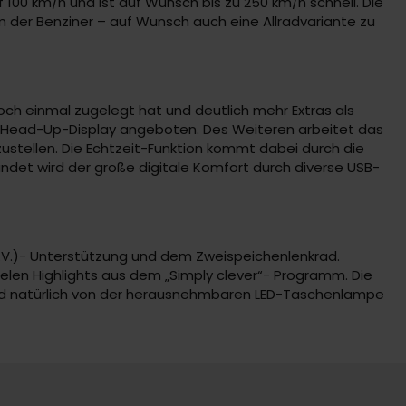
f 100 km/h und ist auf Wunsch bis zu 250 km/h schnell. Die
em der Benziner – auf Wunsch auch eine Allradvariante zu
och einmal zugelegt hat und deutlich mehr Extras als
in Head-Up-Display angeboten. Des Weiteren arbeitet das
ustellen. Die Echtzeit-Funktion kommt dabei durch die
ndet wird der große digitale Komfort durch diverse USB-
.V.)- Unterstützung und dem Zweispeichenlenkrad.
vielen Highlights aus dem „Simply clever“- Programm. Die
und natürlich von der herausnehmbaren LED-Taschenlampe