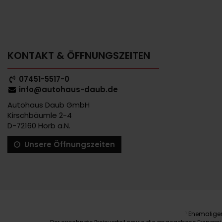
KONTAKT & ÖFFNUNGSZEITEN
07451-5517-0
info@autohaus-daub.de
Autohaus Daub GmbH
Kirschbäumle 2-4
D-72160 Horb a.N.
Unsere Öffnungszeiten
Ehemaliger 
1