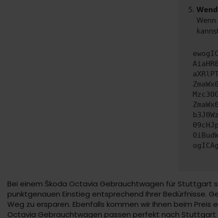
Wende
Wenn d
kannst
ewogI
AiaHR
aXRlP
ZmaWx
Mzc3O
ZmaWx
b3J0W
09cHJ
OiBud
ogICA
Bei einem Škoda Octavia Gebrauchtwagen für Stuttgart sc
punktgenauen Einstieg entsprechend Ihrer Bedürfnisse. Ge
Weg zu ersparen. Ebenfalls kommen wir Ihnen beim Preis 
Octavia Gebrauchtwagen passen perfekt nach Stuttgart u