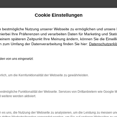
Cookie Einstellungen
ie bestmögliche Nutzung unserer Webseite zu ermöglichen und unsere
hierbei Ihre Präferenzen und verarbeiten Daten für Marketing und Stati
chtwagen | Lieferservice nach Stuttgart
einem späteren Zeitpunkt Ihre Meinung ändern, können Sie die Einwillig
en zum Umfang der Datenverarbeitung finden Sie hier:
Datenschutzerkl
twagen | Lieferservice n
en von uns eingesetzt:
UTTGART – IHR ŠKODA 
rlich, um die Kernfunktionalität der Webseite zu gewährleisten.
gart suchen, empfehlen wir Ihnen einen Škoda Octavia Gebrau
estmögliche Funktionalität der Webseite. Services von Drittanbietern wie Google 
eitere werden aktiviert.
 befindet sich längst auf dem Weg zu einem Klassiker. Kennz
rauchtwagen für Stuttgart im Autohaus Daub kaufen, profit
Wir sind erst dann zufrieden, wenn keinerlei Mängel mehr exi
 es uns, die Nutzung der Webseite zu analysieren, um die Leistung zu messen u