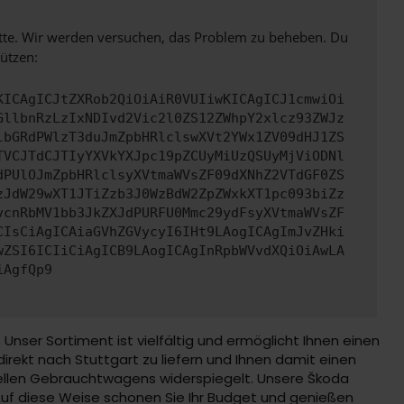
bitte. Wir werden versuchen, das Problem zu beheben. Du
ützen:
KICAgICJtZXRob2QiOiAiR0VUIiwKICAgICJ1cmwiOi
GllbnRzLzIxNDIvd2Vic2l0ZS12ZWhpY2xlcz93ZWJz
lbGRdPWlzT3duJmZpbHRlclswXVt2YWx1ZV09dHJ1ZS
TVCJTdCJTIyYXVkYXJpc19pZCUyMiUzQSUyMjViODNl
dPUlOJmZpbHRlclsyXVtmaWVsZF09dXNhZ2VTdGF0ZS
zJdW29wXT1JTiZzb3J0WzBdW2ZpZWxkXT1pc093biZz
vcnRbMV1bb3JkZXJdPURFU0Mmc29ydFsyXVtmaWVsZF
CIsCiAgICAiaGVhZGVycyI6IHt9LAogICAgImJvZHki
wZSI6ICIiCiAgICB9LAogICAgInRpbWVvdXQiOiAwLA
iAgfQp9
ser Sortiment ist vielfältig und ermöglicht Ihnen einen
rekt nach Stuttgart zu liefern und Ihnen damit einen
uellen Gebrauchtwagens widerspiegelt. Unsere Škoda
uf diese Weise schonen Sie Ihr Budget und genießen