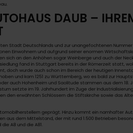
eau.
UTOHAUS DAUB – IHRE
T
ßten Stadt Deutschlands und zur unangefochtenen Nummer 
ionen Einwohnern und aufgrund seiner enormen Wirtschaftskr
inden sich an den Anhöhen sogar Weinberge und auch der Nec
siedlung fand in Stuttgart bereits in der Römerzeit statt, 
t, doch wurde auch schon im Bereich der heutigen Innensta
hoben und kam 1251 zu Württemberg, wo es bald zur Hauptst
 oder auch Hohenheim und Saolitude stammen aus dem 18. J
m setzte im 19. Jahrhundert im Zuge der Industrialisierung
en den erwähnten Schlössern die Stiftskirche sowie das Alte
Automobilherstellern geprägt. Hinzu kommt ein namhafter Aut
aus dem Mittelstand, der mit rund 1.500 Betrieben besonders
die A8 und die A81.