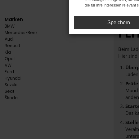
Technologien eingesetzt, die v
die für Ihre Interessen relevant s
Marken
Speichern
BMW
FE
Mercedes-Benz
Audi
Renault
Beim Lade
Kia
Hier sind
Opel
VW
Überp
Ford
Laden
Hyundai
Prüfe
Suzuki
Manche
Seat
andere
Škoda
Start
Das k
Stell
Veralt
unters