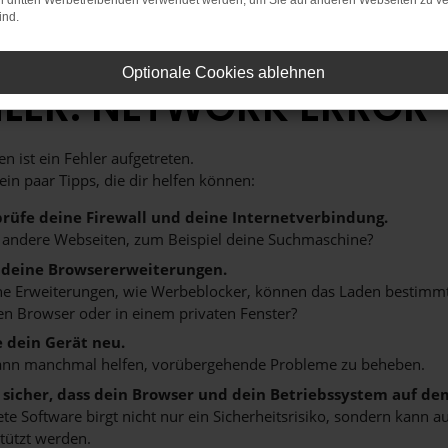
on dritten Werbetreibenden verwendet werden, um Sie auf anderen Webseiten zu ve
ind.
Optionale Cookies ablehnen
HLER: NETWORK ERROR
n ist ein Fehler aufgetreten.
 ein paar Tipps, die dir helfen können:
rüfe deine Firewall und deine Internetverbindung.
 andere Webseiten, zum Beispiel deine Suchmaschine?
 deine Browsererweiterungen.
 Erweiterungen, wie Werbeblocker, können das Laden bestimmter 
n Browser oder in einem privaten Fenster?
e dein Gerät neu.
ann manchmal helfen, vorübergehende Probleme zu beheben.
e sicher, dass dein Browser und dein Betriebssystem auf de
ete Software birgt nicht nur ein Sicherheitsrisiko, sondern kann
tützt werden.