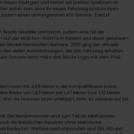
im Raum Stuttgart und bietet ein breites Spektrum an
fen sicher sein, dass Ihr neues Fahrzeug rundum Ihren
 zudem einen umfangreichen Kfz-Service. Zuletzt
igen Škoda-Modelle und bietet zudem eine für die
 auf der MQB Evo- Plattform basiert und diese gleichsam
ein Modell identischen Namens. 2020 ging der aktuelle
Zu den vielen Auszeichnungen, die das Fahrzeug erhalten
euen Octavia nicht mehr das Škoda-Logo mit dem Pfeil,
dem noch mit 4,69 Meter in die Kompaktklasse passt,
ne Breite von 1,83 Meter bei 1,47 Meter bzw. 1,51 Meter
 Wer die hinteren Sitze umklappt, kann es variabel auf bis
k. Die Benzinmotoren sind zum Teil als Mildhybriden
auch als klassischen Benziner ohne elektrische
s bedeutet. Weitere Leistungsstufen sind 150, 190 und