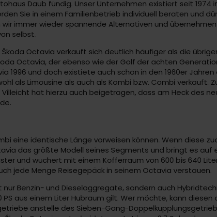
tohaus Daub fündig. Unser Unternehmen existiert seit 1974 
den Sie in einem Familienbetrieb individuell beraten und dür
n wir immer wieder spannende Alternativen und übernehmen
von selbst.
er Škoda Octavia verkauft sich deutlich häufiger als die übr
da Octavia, der ebenso wie der Golf der achten Generation
via 1996 und doch existiete auch schon in den 1960er Jahren 
wohl als Limousine als auch als Kombi bzw. Combi verkauft. 
 Villeicht hat hierzu auch beigetragen, dass am Heck des n
rde.
ombi eine identische Länge vorweisen können. Wenn diese zu
ctavia das größte Modell seines Segments und bringt es auf ei
ster und wuchert mit einem Kofferraum von 600 bis 640 Liter.
 auch jede Menge Reisegepäck in seinem Octavia verstauen.
 nur Benzin- und Dieselaggregate, sondern auch Hybridtechni
10 PS aus einem Liter Hubraum gilt. Wer möchte, kann diesen 
getriebe anstelle des Sieben-Gang-Doppelkupplungsgetriebe