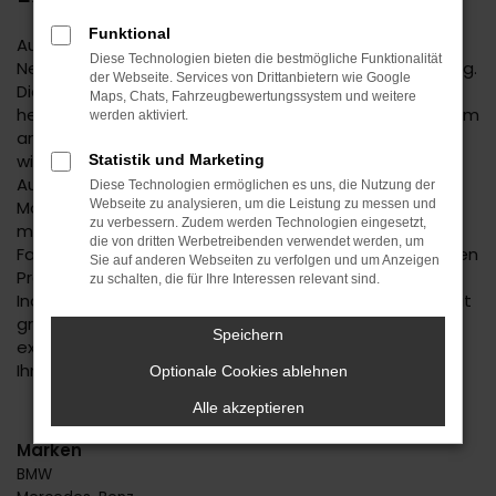
Funktional
Autofans und -experten geraten bereits bei der
Diese Technologien bieten die bestmögliche Funktionalität
Nennung des Suzuki Across Neuwagens in Begeisterung.
der Webseite. Services von Drittanbietern wie Google
Dieses Fahrzeug hat einfach alles, was man sich in der
Maps, Chats, Fahrzeugbewertungssystem und weitere
heutigen Zeit für seine Mobilität in Stuttgart oder einem
werden aktiviert.
anderen Ort wünscht. Da ist das Design, das immer
wieder gelobt wird, da sind aber auch die zahlreichen
Statistik und Marketing
Ausstattungsmerkmale und die effiziente
Diese Technologien ermöglichen es uns, die Nutzung der
Motorisierung. Mit einem Suzuki Across Neuwagen
Webseite zu analysieren, um die Leistung zu messen und
zu verbessern. Zudem werden Technologien eingesetzt,
machen Sie alles richtig und dürfen sich für Ihr neues
die von dritten Werbetreibenden verwendet werden, um
Fahrzeug in Stuttgart auch noch auf einen erstklassigen
Sie auf anderen Webseiten zu verfolgen und um Anzeigen
Preis freuen. Beim Autohaus Daub setzen wir auf
zu schalten, die für Ihre Interessen relevant sind.
Individualität und beraten Sie immer persönlich und mit
größter Fachkompetenz. Wir stellen sicher, dass Sie
Speichern
exakt den Suzuki Across Neuwagen erhalten, der zu
Ihnen und Stuttgart passt.
Optionale Cookies ablehnen
Alle akzeptieren
Marken
BMW