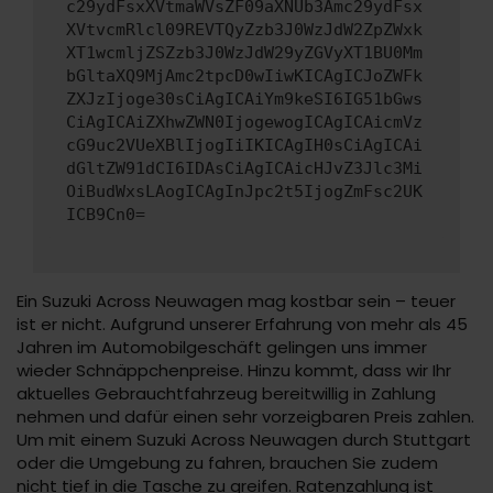
c29ydFsxXVtmaWVsZF09aXNUb3Amc29ydFsx
XVtvcmRlcl09REVTQyZzb3J0WzJdW2ZpZWxk
XT1wcmljZSZzb3J0WzJdW29yZGVyXT1BU0Mm
bGltaXQ9MjAmc2tpcD0wIiwKICAgICJoZWFk
ZXJzIjoge30sCiAgICAiYm9keSI6IG51bGws
CiAgICAiZXhwZWN0IjogewogICAgICAicmVz
cG9uc2VUeXBlIjogIiIKICAgIH0sCiAgICAi
dGltZW91dCI6IDAsCiAgICAicHJvZ3Jlc3Mi
OiBudWxsLAogICAgInJpc2t5IjogZmFsc2UK
ICB9Cn0=
Ein Suzuki Across Neuwagen mag kostbar sein – teuer
ist er nicht. Aufgrund unserer Erfahrung von mehr als 45
Jahren im Automobilgeschäft gelingen uns immer
wieder Schnäppchenpreise. Hinzu kommt, dass wir Ihr
aktuelles Gebrauchtfahrzeug bereitwillig in Zahlung
nehmen und dafür einen sehr vorzeigbaren Preis zahlen.
Um mit einem Suzuki Across Neuwagen durch Stuttgart
oder die Umgebung zu fahren, brauchen Sie zudem
nicht tief in die Tasche zu greifen. Ratenzahlung ist