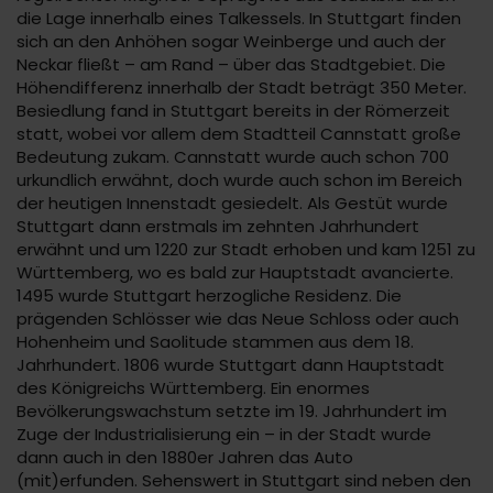
die Lage innerhalb eines Talkessels. In Stuttgart finden
sich an den Anhöhen sogar Weinberge und auch der
Neckar fließt – am Rand – über das Stadtgebiet. Die
Höhendifferenz innerhalb der Stadt beträgt 350 Meter.
Besiedlung fand in Stuttgart bereits in der Römerzeit
statt, wobei vor allem dem Stadtteil Cannstatt große
Bedeutung zukam. Cannstatt wurde auch schon 700
urkundlich erwähnt, doch wurde auch schon im Bereich
der heutigen Innenstadt gesiedelt. Als Gestüt wurde
Stuttgart dann erstmals im zehnten Jahrhundert
erwähnt und um 1220 zur Stadt erhoben und kam 1251 zu
Württemberg, wo es bald zur Hauptstadt avancierte.
1495 wurde Stuttgart herzogliche Residenz. Die
prägenden Schlösser wie das Neue Schloss oder auch
Hohenheim und Saolitude stammen aus dem 18.
Jahrhundert. 1806 wurde Stuttgart dann Hauptstadt
des Königreichs Württemberg. Ein enormes
Bevölkerungswachstum setzte im 19. Jahrhundert im
Zuge der Industrialisierung ein – in der Stadt wurde
dann auch in den 1880er Jahren das Auto
(mit)erfunden. Sehenswert in Stuttgart sind neben den