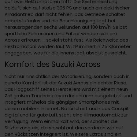
auf zwei Elektromotoren trifft. Die Systemleistung
beläuft sich auf stolze 306 PS und auch ein elektrischer
Allradantrieb darf nicht fehlen. Das Getriebe schaltet
dabei stufenlos und die Beschleunigung liegt bei
herausragenden sechs Sekunden auf 100 km/h. Selbst
sportliche Fahrerinnen und Fahrer werden sich am
Across erfreuen – soviel steht fest. Als Reichweite des
Elektromotors werden laut WLTP immerhin 75 Kilometer
angegeben, was für die Innenstadt absolut ausreicht.
Komfort des Suzuki Across
Nicht nur hinsichtlich der Motorisierung, sondern auch in
puncto Komfort ist der Suzuki Across ein echter Riese.
Das Flaggschiff seines Herstellers wird mit einem neun
Zoll großen Touchdisplay im Innenraum ausgeliefert und
integriert mühelos die gängigen Smartphones mit
deren mobilem Internet. Natürlich ist auch das Cockpit
digital und für gute Luft steht eine Klimaautomatik zur
Verfügung. Wem einmal kalt wird, der schaltet die
Sitzheizung ein, die sowohl auf den vorderen wie auf
den Rücksitzen integriert ist. Weitere Extras sind ein