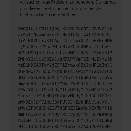
versuchen, das Problem zu beheben. Du kannst
uns diesen Text schicken, um uns bei der
Fehlersuche zu unterstützen:
ewogICJuYW1lIjogIk5ldHdvcmtFcnJvciIs
CiAgImNvbmZpZyI6IHsKICAgICJtZXRob2Qi
OiAiR0VUIiwKICAgICJ1cmwiOiAiaHR0cHM6
Ly9hcGkueC5ha3MtcHJvZC5hdWRhcmlzLm5l
dC92MS9jbGllbnRzLzIxNDIvd2Vic2l0ZS12
ZWhpY2xlcz93ZWJzaXRlPTVmMGZmNzZjYzJk
YzE1NDI4OTVmYjE5MiZmaWx0ZXJbMF1bZmll
bGRdPWlzT3duJmZpbHRlclswXVt2YWx1ZV09
dHJ1ZSZmaWx0ZXJbMV1bZmllbGRdPW1vZGVs
JmZpbHRlclsxXVt2YWx1ZV09JTVCJTdCJTIy
YXVkYXJpc19pZCUyMiUzQSUyMjYwMDk5YTg2
Mzc5ZTI4MDU4MjY0ZmIzNCUyMiU3RCU1RCZm
aWx0ZXJbMV1bb3BdPUlOJmZpbHRlclsyXVtm
aWVsZF09dXNhZ2VTdGF0ZSZmaWx0ZXJbMl1b
dmFsdWVdPSU1QiUyMk5FVyUyMiU1RCZmaWx0
ZXJbMl1bb3BdPUlOJnNvcnRbMF1bZmllbGRd
PWlzT3duJnNvcnRbMF1bb3JkZXJdPURFU0Mm