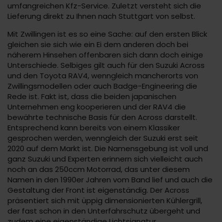
umfangreichen Kfz-Service. Zuletzt versteht sich die
Lieferung direkt zu Ihnen nach Stuttgart von selbst.
Mit Zwillingen ist es so eine Sache: auf den ersten Blick
gleichen sie sich wie ein Ei dem anderen doch bei
näherem Hinsehen offenbaren sich dann doch einige
Unterschiede. Selbiges gilt auch für den Suzuki Across
und den Toyota RAV4, wenngleich mancherorts von
Zwillingsmodellen oder auch Badge-Engineering die
Rede ist. Fakt ist, dass die beiden japanischen
Unternehmen eng kooperieren und der RAV4 die
bewährte technische Basis für den Across darstellt.
Entsprechend kann bereits von einem Klassiker
gesprochen werden, wenngleich der Suzuki erst seit
2020 auf dem Markt ist. Die Namensgebung ist voll und
ganz Suzuki und Experten erinnern sich vielleicht auch
noch an das 250ccm Motorrad, das unter diesem
Namen in den 1990er Jahren vom Band lief und auch die
Gestaltung der Front ist eigenständig. Der Across
präsentiert sich mit üppig dimensionierten Kühlergrill,
der fast schon in den Unterfahrschutz übergeht und
zudem eine eigenständige Lichtsignatur.