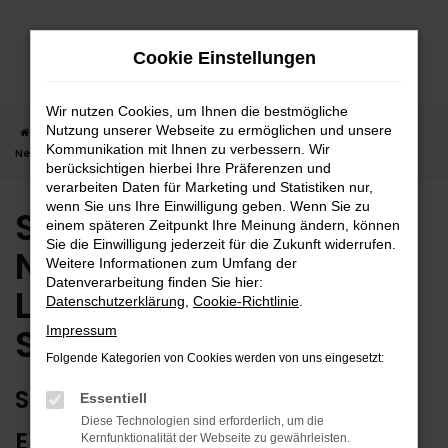
Zum
Hauptinhalt
Cookie Einstellungen
springen
Wir nutzen Cookies, um Ihnen die bestmögliche
Nutzung unserer Webseite zu ermöglichen und unsere
Startseite
Stuttgart
Suzuki
Suzuki Across
Suzuki Across
Kommunikation mit Ihnen zu verbessern. Wir
Neuwagen | Lieferservice nach Stuttgart
berücksichtigen hierbei Ihre Präferenzen und
verarbeiten Daten für Marketing und Statistiken nur,
wenn Sie uns Ihre Einwilligung geben. Wenn Sie zu
Suzuki Across
einem späteren Zeitpunkt Ihre Meinung ändern, können
Sie die Einwilligung jederzeit für die Zukunft widerrufen.
Neuwagen |
Weitere Informationen zum Umfang der
Datenverarbeitung finden Sie hier:
Lieferservice nach
Datenschutzerklärung
,
Cookie-Richtlinie
.
Stuttgart
Impressum
Folgende Kategorien von Cookies werden von uns eingesetzt:
SUZUKI ACROSS NEUWAGEN –
Essentiell
Diese Technologien sind erforderlich, um die
EXTRAKLASSE FÜR STUTTGART
Kernfunktionalität der Webseite zu gewährleisten.