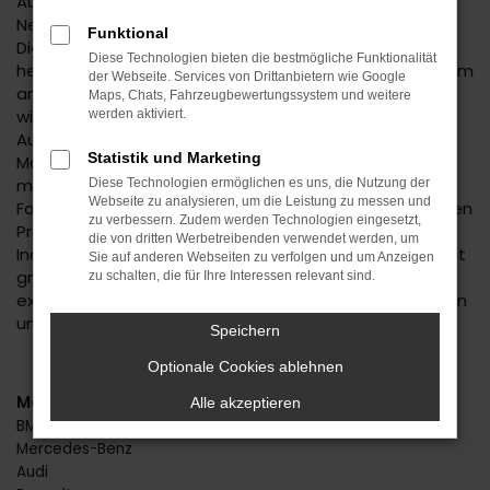
Autofans und -experten geraten bereits bei der
Nennung des Suzuki Swift Neuwagens in Begeisterung.
Funktional
Dieses Fahrzeug hat einfach alles, was man sich in der
Diese Technologien bieten die bestmögliche Funktionalität
heutigen Zeit für seine Mobilität in Stuttgart oder einem
der Webseite. Services von Drittanbietern wie Google
anderen Ort wünscht. Da ist das Design, das immer
Maps, Chats, Fahrzeugbewertungssystem und weitere
wieder gelobt wird, da sind aber auch die zahlreichen
werden aktiviert.
Ausstattungsmerkmale und die effiziente
Statistik und Marketing
Motorisierung. Mit einem Suzuki Swift Neuwagen
machen Sie alles richtig und dürfen sich für Ihr neues
Diese Technologien ermöglichen es uns, die Nutzung der
Webseite zu analysieren, um die Leistung zu messen und
Fahrzeug in Stuttgart auch noch auf einen erstklassigen
zu verbessern. Zudem werden Technologien eingesetzt,
Preis freuen. Beim Autohaus Daub setzen wir auf
die von dritten Werbetreibenden verwendet werden, um
Individualität und beraten Sie immer persönlich und mit
Sie auf anderen Webseiten zu verfolgen und um Anzeigen
größter Fachkompetenz. Wir stellen sicher, dass Sie
zu schalten, die für Ihre Interessen relevant sind.
exakt den Suzuki Swift Neuwagen erhalten, der zu Ihnen
und Stuttgart passt.
Speichern
Optionale Cookies ablehnen
Marken
Alle akzeptieren
BMW
Mercedes-Benz
Audi