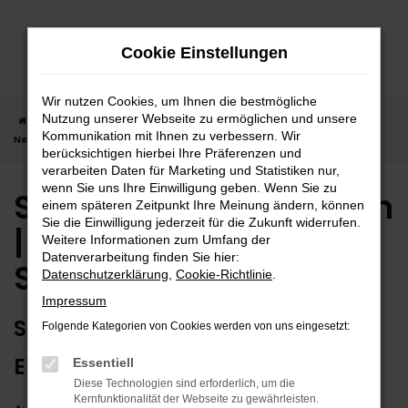
Zum
Hauptinhalt
Cookie Einstellungen
springen
Wir nutzen Cookies, um Ihnen die bestmögliche
Nutzung unserer Webseite zu ermöglichen und unsere
Startseite
Stuttgart
Suzuki
Suzuki Swift
Suzuki Swift
Kommunikation mit Ihnen zu verbessern. Wir
Neuwagen | Lieferservice nach Stuttgart
berücksichtigen hierbei Ihre Präferenzen und
verarbeiten Daten für Marketing und Statistiken nur,
wenn Sie uns Ihre Einwilligung geben. Wenn Sie zu
Suzuki Swift Neuwagen
einem späteren Zeitpunkt Ihre Meinung ändern, können
Sie die Einwilligung jederzeit für die Zukunft widerrufen.
| Lieferservice nach
Weitere Informationen zum Umfang der
Datenverarbeitung finden Sie hier:
Stuttgart
Datenschutzerklärung
,
Cookie-Richtlinie
.
Impressum
SUZUKI SWIFT NEUWAGEN –
Folgende Kategorien von Cookies werden von uns eingesetzt:
EXTRAKLASSE FÜR STUTTGART
Essentiell
Diese Technologien sind erforderlich, um die
Kernfunktionalität der Webseite zu gewährleisten.