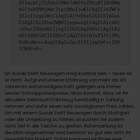
XT1wcmljZSZzb3J0WzJdW29yZGVyXT1BU0Mm
bGltaXQ9MjAmc2tpcD0wIiwKICAgICJoZWFk
ZXJzIjoge30sCiAgICAiYm9keSI6IG51bGws
CiAgICAiZXhwZWN0IjogewogICAgICAicmVz
cG9uc2VUeXBlIjogIiIKICAgIH0sCiAgICAi
dGltZW91dCI6IDAsCiAgICAicHJvZ3Jlc3Mi
OiBudWxsLAogICAgInJpc2t5IjogZmFsc2UK
ICB9Cn0=
Ein Suzuki Swift Neuwagen mag kostbar sein – teuer ist
er nicht. Aufgrund unserer Erfahrung von mehr als 45
Jahren im Automobilgeschäft gelingen uns immer
wieder Schnäppchenpreise. Hinzu kommt, dass wir Ihr
aktuelles Gebrauchtfahrzeug bereitwillig in Zahlung
nehmen und dafür einen sehr vorzeigbaren Preis zahlen.
Um mit einem Suzuki Swift Neuwagen durch Stuttgart
oder die Umgebung zu fahren, brauchen Sie zudem
nicht tief in die Tasche zu greifen. Ratenzahlung ist
deutlich angenehmer und belastet so gut wie nicht ihr
monatliches Budget. Dabei kommen wir Ihnen weit