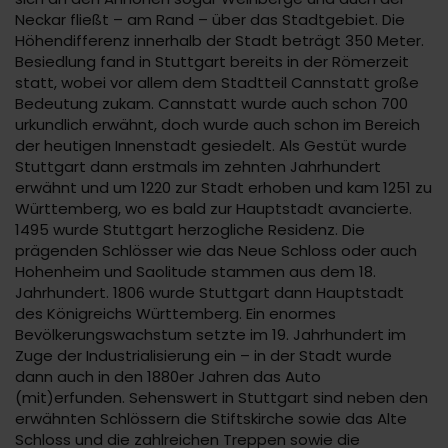
Neckar fließt – am Rand – über das Stadtgebiet. Die
Höhendifferenz innerhalb der Stadt beträgt 350 Meter.
Besiedlung fand in Stuttgart bereits in der Römerzeit
statt, wobei vor allem dem Stadtteil Cannstatt große
Bedeutung zukam. Cannstatt wurde auch schon 700
urkundlich erwähnt, doch wurde auch schon im Bereich
der heutigen Innenstadt gesiedelt. Als Gestüt wurde
Stuttgart dann erstmals im zehnten Jahrhundert
erwähnt und um 1220 zur Stadt erhoben und kam 1251 zu
Württemberg, wo es bald zur Hauptstadt avancierte.
1495 wurde Stuttgart herzogliche Residenz. Die
prägenden Schlösser wie das Neue Schloss oder auch
Hohenheim und Saolitude stammen aus dem 18.
Jahrhundert. 1806 wurde Stuttgart dann Hauptstadt
des Königreichs Württemberg. Ein enormes
Bevölkerungswachstum setzte im 19. Jahrhundert im
Zuge der Industrialisierung ein – in der Stadt wurde
dann auch in den 1880er Jahren das Auto
(mit)erfunden. Sehenswert in Stuttgart sind neben den
erwähnten Schlössern die Stiftskirche sowie das Alte
Schloss und die zahlreichen Treppen sowie die