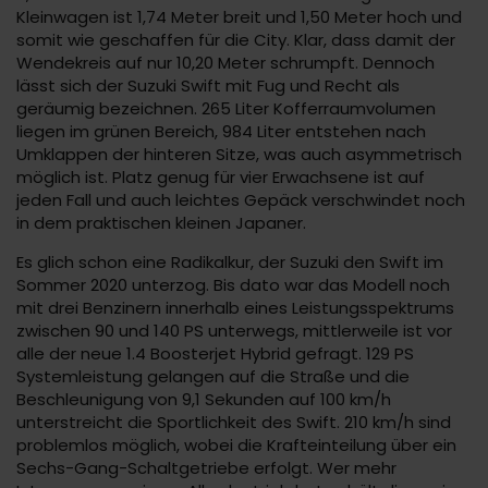
Kleinwagen ist 1,74 Meter breit und 1,50 Meter hoch und
somit wie geschaffen für die City. Klar, dass damit der
Wendekreis auf nur 10,20 Meter schrumpft. Dennoch
lässt sich der Suzuki Swift mit Fug und Recht als
geräumig bezeichnen. 265 Liter Kofferraumvolumen
liegen im grünen Bereich, 984 Liter entstehen nach
Umklappen der hinteren Sitze, was auch asymmetrisch
möglich ist. Platz genug für vier Erwachsene ist auf
jeden Fall und auch leichtes Gepäck verschwindet noch
in dem praktischen kleinen Japaner.
Es glich schon eine Radikalkur, der Suzuki den Swift im
Sommer 2020 unterzog. Bis dato war das Modell noch
mit drei Benzinern innerhalb eines Leistungsspektrums
zwischen 90 und 140 PS unterwegs, mittlerweile ist vor
alle der neue 1.4 Boosterjet Hybrid gefragt. 129 PS
Systemleistung gelangen auf die Straße und die
Beschleunigung von 9,1 Sekunden auf 100 km/h
unterstreicht die Sportlichkeit des Swift. 210 km/h sind
problemlos möglich, wobei die Krafteinteilung über ein
Sechs-Gang-Schaltgetriebe erfolgt. Wer mehr