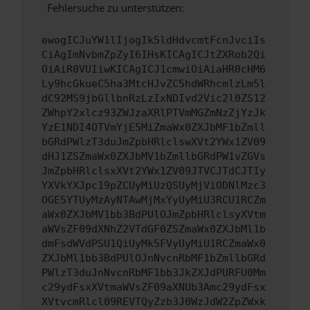
Fehlersuche zu unterstützen:
ewogICJuYW1lIjogIk5ldHdvcmtFcnJvciIs
CiAgImNvbmZpZyI6IHsKICAgICJtZXRob2Qi
OiAiR0VUIiwKICAgICJ1cmwiOiAiaHR0cHM6
Ly9hcGkueC5ha3MtcHJvZC5hdWRhcmlzLm5l
dC92MS9jbGllbnRzLzIxNDIvd2Vic2l0ZS12
ZWhpY2xlcz93ZWJzaXRlPTVmMGZmNzZjYzJk
YzE1NDI4OTVmYjE5MiZmaWx0ZXJbMF1bZmll
bGRdPWlzT3duJmZpbHRlclswXVt2YWx1ZV09
dHJ1ZSZmaWx0ZXJbMV1bZmllbGRdPW1vZGVs
JmZpbHRlclsxXVt2YWx1ZV09JTVCJTdCJTIy
YXVkYXJpc19pZCUyMiUzQSUyMjViODNlMzc3
OGE5YTUyMzAyNTAwMjMxYyUyMiU3RCU1RCZm
aWx0ZXJbMV1bb3BdPUlOJmZpbHRlclsyXVtm
aWVsZF09dXNhZ2VTdGF0ZSZmaWx0ZXJbMl1b
dmFsdWVdPSU1QiUyMk5FVyUyMiU1RCZmaWx0
ZXJbMl1bb3BdPUlOJnNvcnRbMF1bZmllbGRd
PWlzT3duJnNvcnRbMF1bb3JkZXJdPURFU0Mm
c29ydFsxXVtmaWVsZF09aXNUb3Amc29ydFsx
XVtvcmRlcl09REVTQyZzb3J0WzJdW2ZpZWxk