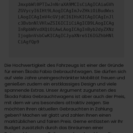
JmxpbWl0PTIwJnNraXA9MCIsCiAgICAiaGVh
ZGVycyI6IHt9LAogICAgImJvZHkiOiBudWxs
LAogICAgImV4cGVjdCI6IHsKICAgICAgInJl
c3BvbnNlVHlwZSI6ICIiCiAgICB9LAogICAg
InRpbWVvdXQiOiAwLAogICAgInByb2dyZXNz
IjogbnVsbCwKICAgICJyaXNreSI6IGZhbHNl
CiAgfQp9
Die Hochwertigkeit des Fahrzeugs ist einer der Gründe
für einen Škoda Fabia Gebrauchtwagen. Sie dürfen sich
auf viele Jahre uneingeschränkter Mobilität freuen und
genießen zudem ein erstklassiges Design und viele
spannende Extras. Unser Argument zugunsten des
Škoda Fabia Gebrauchtwagens ist aber auch der Preis,
mit dem wir uns besonders attraktiv zeigen. Sie
möchten Ihren aktuellen Gebrauchten in Zahlung
geben? Machen wir glatt und zahlen Ihnen einen
marktüblichen und fairen Preis. Gerne entlasten wir Ihr
Budget zusätzlich durch das Einräumen einer