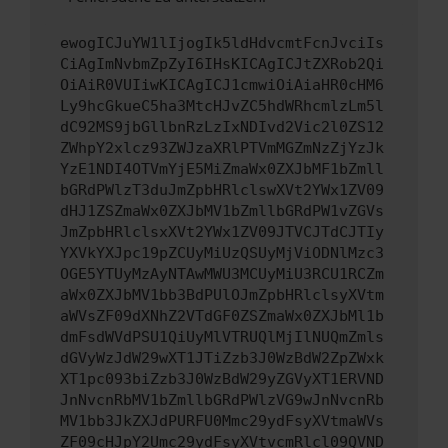
ewogICJuYW1lIjogIk5ldHdvcmtFcnJvciIs
CiAgImNvbmZpZyI6IHsKICAgICJtZXRob2Qi
OiAiR0VUIiwKICAgICJ1cmwiOiAiaHR0cHM6
Ly9hcGkueC5ha3MtcHJvZC5hdWRhcmlzLm5l
dC92MS9jbGllbnRzLzIxNDIvd2Vic2l0ZS12
ZWhpY2xlcz93ZWJzaXRlPTVmMGZmNzZjYzJk
YzE1NDI4OTVmYjE5MiZmaWx0ZXJbMF1bZmll
bGRdPWlzT3duJmZpbHRlclswXVt2YWx1ZV09
dHJ1ZSZmaWx0ZXJbMV1bZmllbGRdPW1vZGVs
JmZpbHRlclsxXVt2YWx1ZV09JTVCJTdCJTIy
YXVkYXJpc19pZCUyMiUzQSUyMjViODNlMzc3
OGE5YTUyMzAyNTAwMWU3MCUyMiU3RCU1RCZm
aWx0ZXJbMV1bb3BdPUlOJmZpbHRlclsyXVtm
aWVsZF09dXNhZ2VTdGF0ZSZmaWx0ZXJbMl1b
dmFsdWVdPSU1QiUyMlVTRUQlMjIlNUQmZmls
dGVyWzJdW29wXT1JTiZzb3J0WzBdW2ZpZWxk
XT1pc093biZzb3J0WzBdW29yZGVyXT1ERVND
JnNvcnRbMV1bZmllbGRdPWlzVG9wJnNvcnRb
MV1bb3JkZXJdPURFU0Mmc29ydFsyXVtmaWVs
ZF09cHJpY2Umc29ydFsyXVtvcmRlcl09QVND