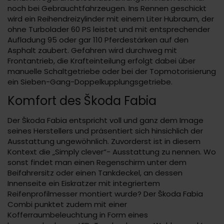
noch bei Gebrauchtfahrzeugen. Ins Rennen geschickt
wird ein Reihendreizylinder mit einem Liter Hubraum, der
ohne Turbolader 60 PS leistet und mit entsprechender
Aufladung 95 oder gar 110 Pferdestärken auf den
Asphalt zaubert. Gefahren wird durchweg mit
Frontantrieb, die Krafteinteilung erfolgt dabei über
manuelle Schaltgetriebe oder bei der Topmotorisierung
ein Sieben-Gang-Doppelkupplungsgetriebe.
Komfort des Škoda Fabia
Der Škoda Fabia entspricht voll und ganz dem Image
seines Herstellers und präsentiert sich hinsichlich der
Ausstattung ungewöhnlich. Zuvorderst ist in diesem
Kontext die „Simply clever“- Ausstattung zu nennen. Wo
sonst findet man einen Regenschirm unter dem
Beifahrersitz oder einen Tankdeckel, an dessen
Innenseite ein Eiskratzer mit integriertem
Reifenprofilmesser montiert wurde? Der Škoda Fabia
Combi punktet zudem mit einer
Kofferraumbeleuchtung in Form eines