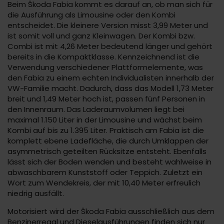
Beim Škoda Fabia kommt es darauf an, ob man sich für
die Ausführung als Limousine oder den Kombi
entscheidet. Die kleinere Version misst 3,99 Meter und
ist somit voll und ganz Kleinwagen. Der Kombi bzw.
Combi ist mit 4,26 Meter bedeutend länger und gehört
bereits in die Kompaktklasse. Kennzeichnend ist die
Verwendung verschiedener Plattformelemente, was
den Fabia zu einem echten Individualisten innerhalb der
VW-Familie macht. Dadurch, dass das Modell 1,73 Meter
breit und 1,49 Meter hoch ist, passen fünf Personen in
den Innenraum. Das Laderaumvolumen liegt bei
maximal 1.150 Liter in der Limousine und wächst beim
Kombi auf bis zu 1.395 Liter. Praktisch am Fabia ist die
komplett ebene Ladefläche, die durch Umklappen der
asymmetrisch geteilten Rücksitze entsteht. Ebenfalls
lässt sich der Boden wenden und besteht wahlweise in
abwaschbarem Kunststoff oder Teppich. Zuletzt ein
Wort zum Wendekreis, der mit 10,40 Meter erfreulich
niedrig ausfällt.
Motorisiert wird der Škoda Fabia ausschließlich aus dem
Benzinerregal und Dieselausführungen finden sich nur