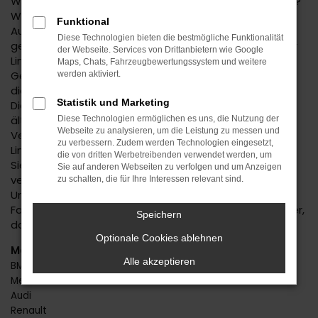
Wie wäre es mit einem Škoda Fabia Gebrauchtwagen?
Wenn Sie nicht bereits über diese Möglichkeit des
Funktional
Autokaufs nachgedacht haben, erläutern wir Ihnen
Diese Technologien bieten die bestmögliche Funktionalität
gerne die zahlreichen Vorteile. Da ist natürlich in erster
der Webseite. Services von Drittanbietern wie Google
Linie der günstige Preis. Mit einem Škoda Fabia
Maps, Chats, Fahrzeugbewertungssystem und weitere
Gebrauchtwagen zahlen Sie teilweise gerade einmal
werden aktiviert.
die Hälfte oder noch weniger als für einen Neuwagen.
Statistik und Marketing
Die Qualität dieses Modells steht jedoch auch bei
älteren Baujahren außer Frage und auch die
Diese Technologien ermöglichen es uns, die Nutzung der
Webseite zu analysieren, um die Leistung zu messen und
Verarbeitung und die Extras überzeugen auf ganzer
zu verbessern. Zudem werden Technologien eingesetzt,
Linie. Mit einem Škoda Fabia Gebrauchtwagen gehen
die von dritten Werbetreibenden verwendet werden, um
Sie auch deshalb auf Nummer sicher, weil Sie
Sie auf anderen Webseiten zu verfolgen und um Anzeigen
vertrauensvoll im Autohaus Daub kaufen. Unser
zu schalten, die für Ihre Interessen relevant sind.
Unternehmen existiert seit 1974 und prüft jedes
Fahrzeug eingehend vor dem Verkauf. Wir stellen sicher,
Speichern
dass keinerlei Schäden bzw. Mängel existieren.
Optionale Cookies ablehnen
Marken
Alle akzeptieren
BMW
Mercedes-Benz
Audi
Renault