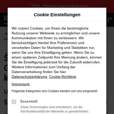
Zum
Hauptinhalt
Cookie Einstellungen
springen
0
MENÜ
Wir nutzen Cookies, um Ihnen die bestmögliche
Nutzung unserer Webseite zu ermöglichen und unsere
Startseite
Škoda
Škoda Fabia
Škoda Fabia Gebrauchtwagen
Kommunikation mit Ihnen zu verbessern. Wir
kaufen
berücksichtigen hierbei Ihre Präferenzen und
verarbeiten Daten für Marketing und Statistiken nur,
wenn Sie uns Ihre Einwilligung geben. Wenn Sie zu
Škoda Fabia
einem späteren Zeitpunkt Ihre Meinung ändern, können
Sie die Einwilligung jederzeit für die Zukunft widerrufen.
Gebrauchtwagen
Weitere Informationen zum Umfang der
Datenverarbeitung finden Sie hier:
kaufen
Datenschutzerklärung
,
Cookie-Richtlinie
.
Impressum
UNSERE ARGUMENTE FÜR EINEN
Folgende Kategorien von Cookies werden von uns eingesetzt:
ŠKODA FABIA GEBRAUCHTWAGEN
Essentiell
Diese Technologien sind erforderlich, um die
Kernfunktionalität der Webseite zu gewährleisten.