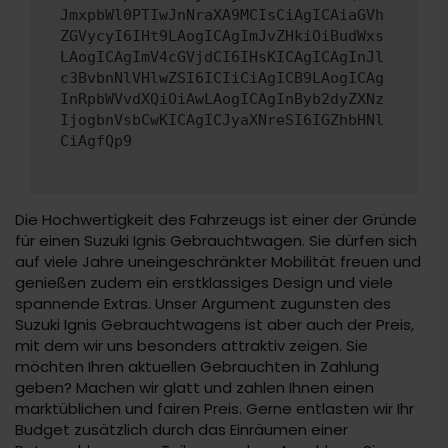
JmxpbWl0PTIwJnNraXA9MCIsCiAgICAiaGVh
ZGVycyI6IHt9LAogICAgImJvZHkiOiBudWxs
LAogICAgImV4cGVjdCI6IHsKICAgICAgInJl
c3BvbnNlVHlwZSI6ICIiCiAgICB9LAogICAg
InRpbWVvdXQiOiAwLAogICAgInByb2dyZXNz
IjogbnVsbCwKICAgICJyaXNreSI6IGZhbHNl
CiAgfQp9
Die Hochwertigkeit des Fahrzeugs ist einer der Gründe
für einen Suzuki Ignis Gebrauchtwagen. Sie dürfen sich
auf viele Jahre uneingeschränkter Mobilität freuen und
genießen zudem ein erstklassiges Design und viele
spannende Extras. Unser Argument zugunsten des
Suzuki Ignis Gebrauchtwagens ist aber auch der Preis,
mit dem wir uns besonders attraktiv zeigen. Sie
möchten Ihren aktuellen Gebrauchten in Zahlung
geben? Machen wir glatt und zahlen Ihnen einen
marktüblichen und fairen Preis. Gerne entlasten wir Ihr
Budget zusätzlich durch das Einräumen einer