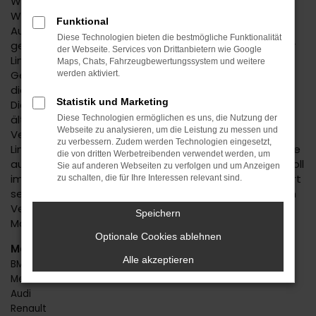
Wie wäre es mit einem Suzuki Ignis Gebrauchtwagen?
Wenn Sie nicht bereits über diese Möglichkeit des
Funktional
Autokaufs nachgedacht haben, erläutern wir Ihnen
Diese Technologien bieten die bestmögliche Funktionalität
gerne die zahlreichen Vorteile. Da ist natürlich in erster
der Webseite. Services von Drittanbietern wie Google
Linie der günstige Preis. Mit einem Suzuki Ignis
Maps, Chats, Fahrzeugbewertungssystem und weitere
Gebrauchtwagen zahlen Sie teilweise gerade einmal
werden aktiviert.
die Hälfte oder noch weniger als für einen Neuwagen.
Statistik und Marketing
Die Qualität dieses Modells steht jedoch auch bei
älteren Baujahren außer Frage und auch die
Diese Technologien ermöglichen es uns, die Nutzung der
Webseite zu analysieren, um die Leistung zu messen und
Verarbeitung und die Extras überzeugen auf ganzer
zu verbessern. Zudem werden Technologien eingesetzt,
Linie. Mit einem Suzuki Ignis Gebrauchtwagen gehen Sie
die von dritten Werbetreibenden verwendet werden, um
auch deshalb auf Nummer sicher, weil Sie vertrauensvoll
Sie auf anderen Webseiten zu verfolgen und um Anzeigen
im Autohaus Daub kaufen. Unser Unternehmen existiert
zu schalten, die für Ihre Interessen relevant sind.
seit 1974 und prüft jedes Fahrzeug eingehend vor dem
Verkauf. Wir stellen sicher, dass keinerlei Schäden bzw.
Speichern
Mängel existieren.
Optionale Cookies ablehnen
Marken
Alle akzeptieren
BMW
Mercedes-Benz
Audi
Renault