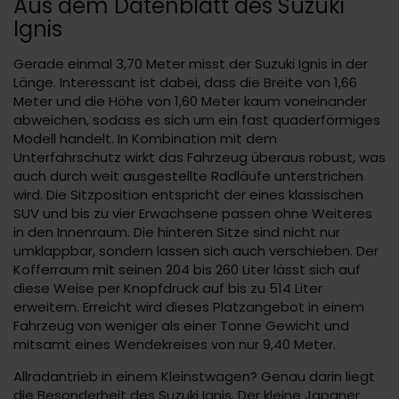
Aus dem Datenblatt des Suzuki
Ignis
Gerade einmal 3,70 Meter misst der Suzuki Ignis in der
Länge. Interessant ist dabei, dass die Breite von 1,66
Meter und die Höhe von 1,60 Meter kaum voneinander
abweichen, sodass es sich um ein fast quaderförmiges
Modell handelt. In Kombination mit dem
Unterfahrschutz wirkt das Fahrzeug überaus robust, was
auch durch weit ausgestellte Radläufe unterstrichen
wird. Die Sitzposition entspricht der eines klassischen
SUV und bis zu vier Erwachsene passen ohne Weiteres
in den Innenraum. Die hinteren Sitze sind nicht nur
umklappbar, sondern lassen sich auch verschieben. Der
Kofferraum mit seinen 204 bis 260 Liter lässt sich auf
diese Weise per Knopfdruck auf bis zu 514 Liter
erweitern. Erreicht wird dieses Platzangebot in einem
Fahrzeug von weniger als einer Tonne Gewicht und
mitsamt eines Wendekreises von nur 9,40 Meter.
Allradantrieb in einem Kleinstwagen? Genau darin liegt
die Besonderheit des Suzuki Ignis. Der kleine Japaner