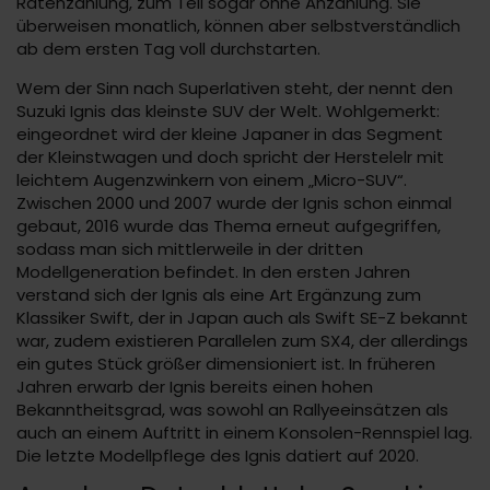
Ratenzahlung, zum Teil sogar ohne Anzahlung. Sie
überweisen monatlich, können aber selbstverständlich
ab dem ersten Tag voll durchstarten.
Wem der Sinn nach Superlativen steht, der nennt den
Suzuki Ignis das kleinste SUV der Welt. Wohlgemerkt:
eingeordnet wird der kleine Japaner in das Segment
der Kleinstwagen und doch spricht der Herstelelr mit
leichtem Augenzwinkern von einem „Micro-SUV“.
Zwischen 2000 und 2007 wurde der Ignis schon einmal
gebaut, 2016 wurde das Thema erneut aufgegriffen,
sodass man sich mittlerweile in der dritten
Modellgeneration befindet. In den ersten Jahren
verstand sich der Ignis als eine Art Ergänzung zum
Klassiker Swift, der in Japan auch als Swift SE-Z bekannt
war, zudem existieren Parallelen zum SX4, der allerdings
ein gutes Stück größer dimensioniert ist. In früheren
Jahren erwarb der Ignis bereits einen hohen
Bekanntheitsgrad, was sowohl an Rallyeeinsätzen als
auch an einem Auftritt in einem Konsolen-Rennspiel lag.
Die letzte Modellpflege des Ignis datiert auf 2020.