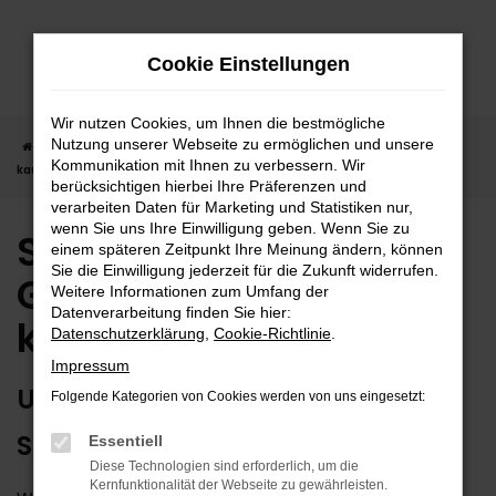
Zum
Hauptinhalt
Cookie Einstellungen
springen
Wir nutzen Cookies, um Ihnen die bestmögliche
Nutzung unserer Webseite zu ermöglichen und unsere
Startseite
Suzuki
Suzuki Ignis
Suzuki Ignis Gebrauchtwagen
Kommunikation mit Ihnen zu verbessern. Wir
kaufen
berücksichtigen hierbei Ihre Präferenzen und
verarbeiten Daten für Marketing und Statistiken nur,
wenn Sie uns Ihre Einwilligung geben. Wenn Sie zu
Suzuki Ignis
einem späteren Zeitpunkt Ihre Meinung ändern, können
Sie die Einwilligung jederzeit für die Zukunft widerrufen.
Gebrauchtwagen
Weitere Informationen zum Umfang der
Datenverarbeitung finden Sie hier:
kaufen
Datenschutzerklärung
,
Cookie-Richtlinie
.
Impressum
UNSERE ARGUMENTE FÜR EINEN
Folgende Kategorien von Cookies werden von uns eingesetzt:
SUZUKI IGNIS GEBRAUCHTWAGEN
Essentiell
Diese Technologien sind erforderlich, um die
Kernfunktionalität der Webseite zu gewährleisten.