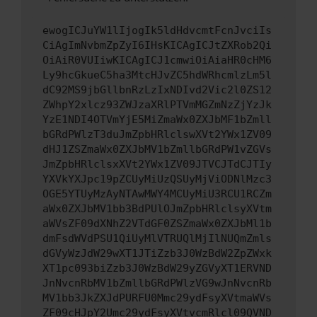
ewogICJuYW1lIjogIk5ldHdvcmtFcnJvciIs
CiAgImNvbmZpZyI6IHsKICAgICJtZXRob2Qi
OiAiR0VUIiwKICAgICJ1cmwiOiAiaHR0cHM6
Ly9hcGkueC5ha3MtcHJvZC5hdWRhcmlzLm5l
dC92MS9jbGllbnRzLzIxNDIvd2Vic2l0ZS12
ZWhpY2xlcz93ZWJzaXRlPTVmMGZmNzZjYzJk
YzE1NDI4OTVmYjE5MiZmaWx0ZXJbMF1bZmll
bGRdPWlzT3duJmZpbHRlclswXVt2YWx1ZV09
dHJ1ZSZmaWx0ZXJbMV1bZmllbGRdPW1vZGVs
JmZpbHRlclsxXVt2YWx1ZV09JTVCJTdCJTIy
YXVkYXJpc19pZCUyMiUzQSUyMjViODNlMzc3
OGE5YTUyMzAyNTAwMWY4MCUyMiU3RCU1RCZm
aWx0ZXJbMV1bb3BdPUlOJmZpbHRlclsyXVtm
aWVsZF09dXNhZ2VTdGF0ZSZmaWx0ZXJbMl1b
dmFsdWVdPSU1QiUyMlVTRUQlMjIlNUQmZmls
dGVyWzJdW29wXT1JTiZzb3J0WzBdW2ZpZWxk
XT1pc093biZzb3J0WzBdW29yZGVyXT1ERVND
JnNvcnRbMV1bZmllbGRdPWlzVG9wJnNvcnRb
MV1bb3JkZXJdPURFU0Mmc29ydFsyXVtmaWVs
ZF09cHJpY2Umc29ydFsyXVtvcmRlcl09QVND