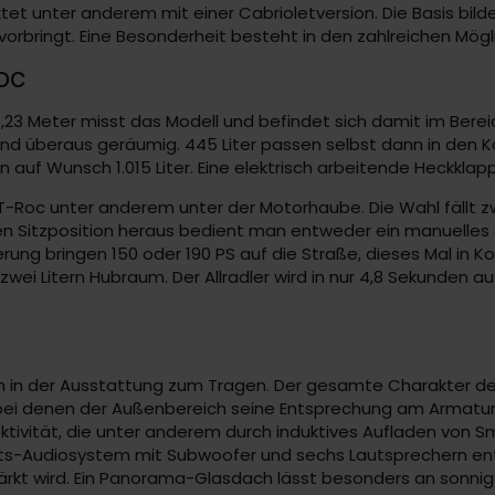
ktet unter anderem mit einer Cabrioletversion. Die Basis bi
ringt. Eine Besonderheit besteht in den zahlreichen Möglic
oc
4,23 Meter misst das Modell und befindet sich damit im Bere
und überaus geräumig. 445 Liter passen selbst dann in den K
auf Wunsch 1.015 Liter. Eine elektrisch arbeitende Heckklapp
W T-Roc unter anderem unter der Motorhaube. Die Wahl fällt 
hten Sitzposition heraus bedient man entweder ein manuelles
ng bringen 150 oder 190 PS auf die Straße, dieses Mal in Ko
zwei Litern Hubraum. Der Allradler wird in nur 4,8 Sekunden au
m in der Ausstattung zum Tragen. Der gesamte Charakter des
n, bei denen der Außenbereich seine Entsprechung am Armatu
nektivität, die unter anderem durch induktives Aufladen von
ats-Audiosystem mit Subwoofer und sechs Lautsprechern ent
tärkt wird. Ein Panorama-Glasdach lässt besonders an sonn