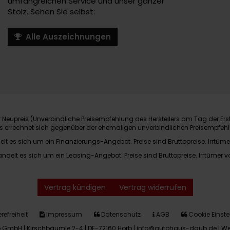
umfangreichen Service und unser ganzer
Stolz. Sehen Sie selbst:
Alle Auszeichnungen
Neupreis (Unverbindliche Preisempfehlung des Herstellers am Tag der Ers
nis errechnet sich gegenüber der ehemaligen unverbindlichen Preisempfehl
elt es sich um ein Finanzierungs-Angebot. Preise sind Bruttopreise. Irrtüme
andelt es sich um ein Leasing-Angebot. Preise sind Bruttopreise. Irrtümer v
Vertrag kündigen
Vertrag widerrufen
refreiheit
Impressum
Datenschutz
AGB
Cookie Einste
GmbH | Kirschbäumle 2-4 | DE-72160 Horb | info@autohaus-daub.de |
We