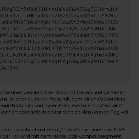
KICAgICJtZXRob2QiOiAiR0VUIiwKICAgICJ1cmwiOi
GllbnRzLzIxNDIvd2Vic2l0ZS12ZWhpY2xlcz93ZWJz
lbGRdPWlzT3duJmZpbHRlclswXVt2YWx1ZV09dHJ1ZS
TVCJTdCJTIyYXVkYXJpc19pZCUyMiUzQSUyMjViODNl
dPUlOJmZpbHRlclsyXVtmaWVsZF09dXNhZ2VTdGF0ZS
zJdW29wXT1JTiZzb3J0WzBdW2ZpZWxkXT1pc093biZz
vcnRbMV1bb3JkZXJdPURFU0Mmc29ydFsyXVtmaWVsZF
CIsCiAgICAiaGVhZGVycyI6IHt9LAogICAgImJvZHki
wZSI6ICIiCiAgICB9LAogICAgInRpbWVvdXQiOiAwLA
iAgfQp9
Jahre uneingeschränkter Mobilität freuen und genießen
s ist aber auch der Preis, mit dem wir uns besonders
arktüblichen und fairen Preis. Gerne entlasten wir Ihr
 können aber selbstverständlich ab dem ersten Tag voll
g und bezeichnet mit dem „T“ die Crossover- bzw. SUV-
d in der Tat wird mit dem Modell das Kompaktsegment