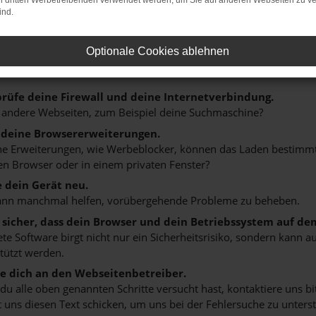
on dritten Werbetreibenden verwendet werden, um Sie auf anderen Webseiten zu ve
HLER: NETWORK ERROR
ind.
Optionale Cookies ablehnen
n ist ein Fehler aufgetreten.
 ein paar Tipps, die dir helfen können:
rüfe deine Firewall und deine Internetverbindung.
 andere Webseiten, zum Beispiel deine Suchmaschine?
 deine Browsererweiterungen.
 Erweiterungen, wie Werbeblocker, können das Laden bestimmter 
n Browser oder in einem privaten Fenster?
e dein Gerät neu.
ann manchmal helfen, vorübergehende Probleme zu beheben.
e sicher, dass dein Browser und dein Betriebssystem auf de
ete Software birgt nicht nur ein Sicherheitsrisiko, sondern kann
tützt werden.
 dich an den Webseitenbetreiber.
u alle oben genannten Schritte versucht hast, kontaktiere uns 
 uns diesen Text schicken, um uns bei der Fehlersuche zu unterst