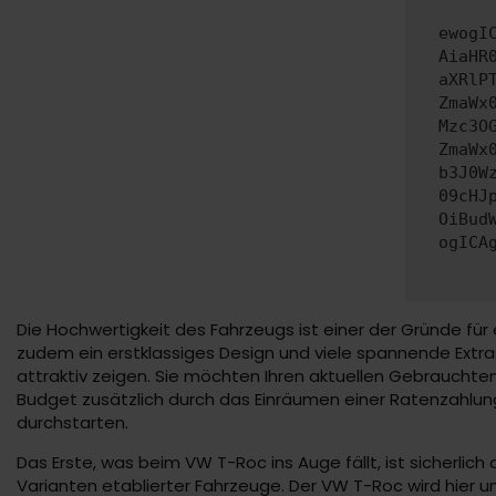
ewogI
AiaHR
aXRlP
ZmaWx
Mzc3O
ZmaWx
b3J0W
09cHJ
OiBud
ogICA
Die Hochwertigkeit des Fahrzeugs ist einer der Gründe fü
zudem ein erstklassiges Design und viele spannende Ext
attraktiv zeigen. Sie möchten Ihren aktuellen Gebrauchten
Budget zusätzlich durch das Einräumen einer Ratenzahlung
durchstarten.
Das Erste, was beim VW T-Roc ins Auge fällt, ist sicherl
Varianten etablierter Fahrzeuge. Der VW T-Roc wird hier