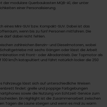
ldet der modulare Querbaukasten MQB-A1, der unter
hkeiten einer Personalisierung.
ich eines Mini-SUV bzw. Kompakt-SUV. Dabei ist das
offerraum, wenn bis zu fünf Personen mitfahren. Die
e darf dabei nicht fehlen.
zwischen zahlreichen Benzin- und Dieselmotoren, wobei
 Schaltgetriebe mit sechs Gängen oder lässt die Arbeit
mbination mit Front- oder Allradantrieb. Der Topmotor als
f 100 km/h katapultiert und fährt natürlich locker die 250
 Fahrzeugs lässt sich auf unterschiedliche Weisen
renbrett findet: grelle und poppige Farbgebungen
 Smartphones sowie die Nutzung von Echtzeit-Service zum
scheiden. Ein Highlight ist die Zusammenarbeit zwischen
igen Tagen die Laune steigen und wenn es mal zu warm