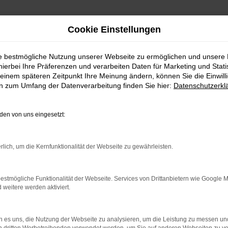
Cookie Einstellungen
ie bestmögliche Nutzung unserer Webseite zu ermöglichen und unsere
hierbei Ihre Präferenzen und verarbeiten Daten für Marketing und Stati
einem späteren Zeitpunkt Ihre Meinung ändern, können Sie die Einwillig
en zum Umfang der Datenverarbeitung finden Sie hier:
Datenschutzerkl
gen kaufen
en von uns eingesetzt:
FÜR EINEN VW T-ROC
rlich, um die Kernfunktionalität der Webseite zu gewährleisten.
 nicht bereits über diese Möglichkeit des Autokaufs nachg
eis. Mit einem VW T-Roc Gebrauchtwagen zahlen Sie teilweise g
bei älteren Baujahren außer Frage und auch die Verarbeitung
estmögliche Funktionalität der Webseite. Services von Drittanbietern wie Google 
eitere werden aktiviert.
er sicher, weil Sie vertrauensvoll im Autohaus Daub kaufe
ass keinerlei Schäden bzw. Mängel existieren.
 es uns, die Nutzung der Webseite zu analysieren, um die Leistung zu messen u