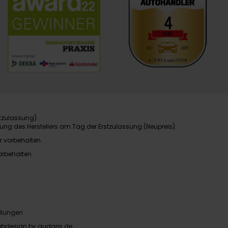
tzulassung).
ung des Herstellers am Tag der Erstzulassung (Neupreis).
r vorbehalten.
orbehalten.
llungen
bdesign by audaris.de