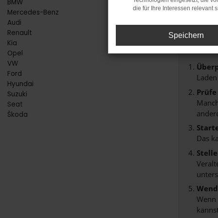
Technologien eingesetzt, die v
BMW
FE
die für Ihre Interessen relevant s
Mercedes-Benz
Audi
Renault
Speichern
Beim Lade
Kia
Hier sind
Opel
VW
Überp
Ford
Laden
Hyundai
Prüfe
Suzuki
Manche
Seat
andere
Škoda
Start
Das k
Stell
Veralt
unters
Wende
Wenn d
kannst