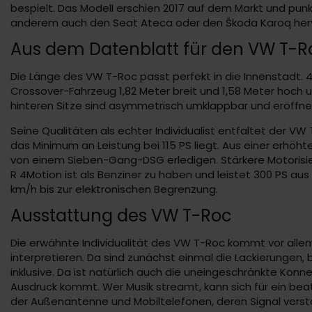
bespielt. Das Modell erschien 2017 auf dem Markt und pun
anderem auch den Seat Ateca oder den Škoda Karoq hervorb
Aus dem Datenblatt für den VW T-R
Die Länge des VW T-Roc passt perfekt in die Innenstadt. 
Crossover-Fahrzeug 1,82 Meter breit und 1,58 Meter hoch 
hinteren Sitze sind asymmetrisch umklappbar und eröffnen 
Seine Qualitäten als echter Individualist entfaltet der V
das Minimum an Leistung bei 115 PS liegt. Aus einer erhö
von einem Sieben-Gang-DSG erledigen. Stärkere Motorisieru
R 4Motion ist als Benziner zu haben und leistet 300 PS aus 
km/h bis zur elektronischen Begrenzung.
Ausstattung des VW T-Roc
Die erwähnte Individualität des VW T-Roc kommt vor alle
interpretieren. Da sind zunächst einmal die Lackierunge
inklusive. Da ist natürlich auch die uneingeschränkte Kon
Ausdruck kommt. Wer Musik streamt, kann sich für ein be
der Außenantenne und Mobiltelefonen, deren Signal vers