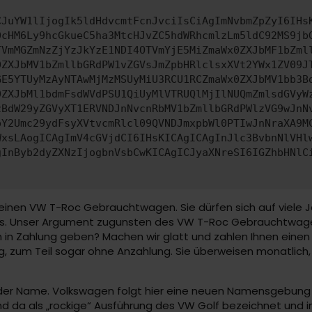
CJuYW1lIjogIk5ldHdvcmtFcnJvciIsCiAgImNvbmZpZyI6IHs
0cHM6Ly9hcGkueC5ha3MtcHJvZC5hdWRhcmlzLm5ldC92MS9jb
TVmMGZmNzZjYzJkYzE1NDI4OTVmYjE5MiZmaWx0ZXJbMF1bZml
0ZXJbMV1bZmllbGRdPW1vZGVsJmZpbHRlclsxXVt2YWx1ZV09J
GE5YTUyMzAyNTAwMjMzMSUyMiU3RCU1RCZmaWx0ZXJbMV1bb3B
0ZXJbMl1bdmFsdWVdPSU1QiUyMlVTRUQlMjIlNUQmZmlsdGVyW
zBdW29yZGVyXT1ERVNDJnNvcnRbMV1bZmllbGRdPWlzVG9wJnN
pY2Umc29ydFsyXVtvcmRlcl09QVNDJmxpbWl0PTIwJnNraXA9M
WxsLAogICAgImV4cGVjdCI6IHsKICAgICAgInJlc3BvbnNlVHl
gInByb2dyZXNzIjogbnVsbCwKICAgICJyaXNreSI6IGZhbHNlC
r einen VW T-Roc Gebrauchtwagen. Sie dürfen sich auf viele 
ras. Unser Argument zugunsten des VW T-Roc Gebrauchtwagen
 in Zahlung geben? Machen wir glatt und zahlen Ihnen einen m
, zum Teil sogar ohne Anzahlung. Sie überweisen monatlich,
ich der Name. Volkswagen folgt hier eine neuen Namensgebun
 und da als „rockige“ Ausführung des VW Golf bezeichnet un