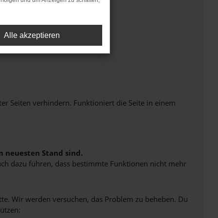
rfolgen und um Anzeigen zu schalten,
Alle akzeptieren
Seiten verhindern. Funktioniert die Seite in einem
m neuesten Stand sind.
 auch dazu führen, dass bestimmte Funktionen nicht mehr
bitte. Wir werden versuchen, das Problem zu beheben. Du
ützen: