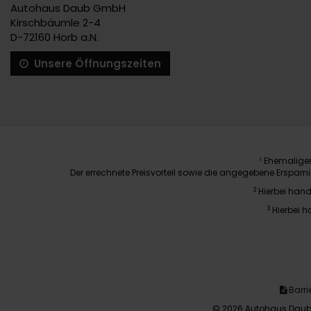
Autohaus Daub GmbH
Kirschbäumle 2-4
D-72160 Horb a.N.
Unsere Öffnungszeiten
Ehemaliger 
1
Der errechnete Preisvorteil sowie die angegebene Erspar
2
Hierbei hand
3
Hierbei h
Barrie
© 2026 Autohaus Daub 