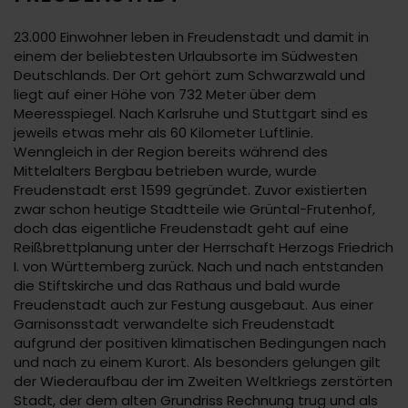
23.000 Einwohner leben in Freudenstadt und damit in
einem der beliebtesten Urlaubsorte im Südwesten
Deutschlands. Der Ort gehört zum Schwarzwald und
liegt auf einer Höhe von 732 Meter über dem
Meeresspiegel. Nach Karlsruhe und Stuttgart sind es
jeweils etwas mehr als 60 Kilometer Luftlinie.
Wenngleich in der Region bereits während des
Mittelalters Bergbau betrieben wurde, wurde
Freudenstadt erst 1599 gegründet. Zuvor existierten
zwar schon heutige Stadtteile wie Grüntal-Frutenhof,
doch das eigentliche Freudenstadt geht auf eine
Reißbrettplanung unter der Herrschaft Herzogs Friedrich
I. von Württemberg zurück. Nach und nach entstanden
die Stiftskirche und das Rathaus und bald wurde
Freudenstadt auch zur Festung ausgebaut. Aus einer
Garnisonsstadt verwandelte sich Freudenstadt
aufgrund der positiven klimatischen Bedingungen nach
und nach zu einem Kurort. Als besonders gelungen gilt
der Wiederaufbau der im Zweiten Weltkriegs zerstörten
Stadt, der dem alten Grundriss Rechnung trug und als