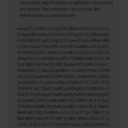
versuchen, das Problem zu beheben. Du kannst
uns diesen Text schicken, um uns bei der
Fehlersuche zu unterstützen:
ewogICJuYW1lIjogIk5ldHdvcmtFcnJvciIs
CiAgImNvbmZpZyI6IHsKICAgICJtZXRob2Qi
OiAiR0VUIiwKICAgICJ1cmwiOiAiaHR0cHM6
Ly9hcGkueC5ha3MtcHJvZC5hdWRhcmlzLm5l
dC92MS9jbGllbnRzLzIxNDIvd2Vic2l0ZS12
ZWhpY2xlcz93ZWJzaXRlPTVmMGZmNzZjYzJk
YzE1NDI4OTVmYjE5MiZmaWx0ZXJbMF1bZmll
bGRdPWlzT3duJmZpbHRlclswXVt2YWx1ZV09
dHJ1ZSZmaWx0ZXJbMV1bZmllbGRdPW1vZGVs
JmZpbHRlclsxXVt2YWx1ZV09JTVCJTdCJTIy
YXVkYXJpc19pZCUyMiUzQSUyMjViODNlMzc3
OGE5YTUyMzAyNTAwMTg2MyUyMiU3RCUyQyU3
QiUyMmF1ZGFyaXNfaWQlMjIlM0ElMjI1Yjgz
ZTM3NzhhOWE1MjMwMjUwMDFiODQlMjIlN0Ql
MkMlN0IlMjJhdWRhcmlzX2lkJTIyJTNBJTIy
NWI4M2UzNzc4YTlhNTIzMDI1MDAxZDUzJTIy
JTdEJTJDJTdCJTIyYXVkYXJpc19pZCUyMiUz