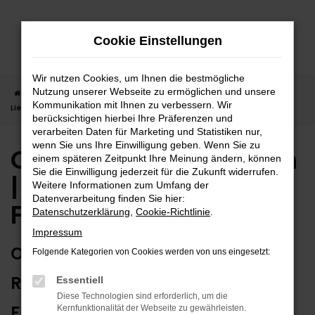
Zum
Hauptinhalt
Cookie Einstellungen
springen
Wir nutzen Cookies, um Ihnen die bestmögliche
Nutzung unserer Webseite zu ermöglichen und unsere
Startseite
Freudenstadt
Opel
Opel Gebrauchtwagen |
Kommunikation mit Ihnen zu verbessern. Wir
Lieferservice nach Freudenstadt
berücksichtigen hierbei Ihre Präferenzen und
verarbeiten Daten für Marketing und Statistiken nur,
wenn Sie uns Ihre Einwilligung geben. Wenn Sie zu
Opel Gebrauchtwagen
einem späteren Zeitpunkt Ihre Meinung ändern, können
Sie die Einwilligung jederzeit für die Zukunft widerrufen.
| Lieferservice nach
Weitere Informationen zum Umfang der
Datenverarbeitung finden Sie hier:
Freudenstadt
Datenschutzerklärung
,
Cookie-Richtlinie
.
Impressum
OPEL GEBRAUCHTWAGEN:
Folgende Kategorien von Cookies werden von uns eingesetzt:
RUNDUM ZUVERLÄSSIG IN
Essentiell
Diese Technologien sind erforderlich, um die
FREUDENSTADT UNTERWEGS
Kernfunktionalität der Webseite zu gewährleisten.