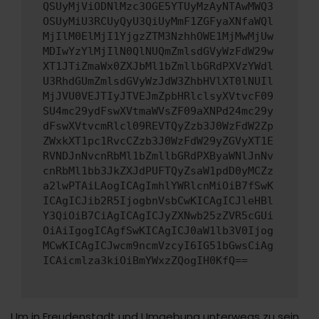
QSUyMjViODNlMzc3OGE5YTUyMzAyNTAwMWQ3
OSUyMiU3RCUyQyU3QiUyMmF1ZGFyaXNfaWQl
MjIlM0ElMjI1YjgzZTM3NzhhOWE1MjMwMjUw
MDIwYzYlMjIlN0QlNUQmZmlsdGVyWzFdW29w
XT1JTiZmaWx0ZXJbMl1bZmllbGRdPXVzYWdl
U3RhdGUmZmlsdGVyWzJdW3ZhbHVlXT0lNUIl
MjJVU0VEJTIyJTVEJmZpbHRlclsyXVtvcF09
SU4mc29ydFswXVtmaWVsZF09aXNPd24mc29y
dFswXVtvcmRlcl09REVTQyZzb3J0WzFdW2Zp
ZWxkXT1pc1RvcCZzb3J0WzFdW29yZGVyXT1E
RVNDJnNvcnRbMl1bZmllbGRdPXByaWNlJnNv
cnRbMl1bb3JkZXJdPUFTQyZsaW1pdD0yMCZz
a2lwPTAiLAogICAgImhlYWRlcnMiOiB7fSwK
ICAgICJib2R5IjogbnVsbCwKICAgICJleHBl
Y3QiOiB7CiAgICAgICJyZXNwb25zZVR5cGUi
OiAiIgogICAgfSwKICAgICJ0aW1lb3V0Ijog
MCwKICAgICJwcm9ncmVzcyI6IG51bGwsCiAg
ICAicmlza3kiOiBmYWxzZQogIH0KfQ==
Um in Freudenstadt und Umgebung unterwegs zu sein,