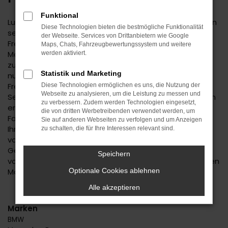
Funktional
Lust auf einen Spartipp aus dem Autohaus Daub? Dann
Diese Technologien bieten die bestmögliche Funktionalität
setzen Sie auf einen Opel Gebrauchtwagen. Für
der Webseite. Services von Drittanbietern wie Google
Freudenstadt existiert keine günstigere Variante der
Maps, Chats, Fahrzeugbewertungssystem und weitere
Mobilität und Sie dürfen sich auf ein rundum
werden aktiviert.
zuverlässiges Fahrzeug freuen. Wir bieten Ihnen nicht
Statistik und Marketing
nur eine große Auswahl an Opel Gebrauchtwagen für
Freudenstadt, sondern auch einen umfassenden
Diese Technologien ermöglichen es uns, die Nutzung der
Webseite zu analysieren, um die Leistung zu messen und
Service. Das beginnt mit der Beratung, bei der wir Ihnen
zu verbessern. Zudem werden Technologien eingesetzt,
erst einmal genau zuhören. Wir finden heraus, welches
die von dritten Werbetreibenden verwendet werden, um
Fahrzeug das passende für Sie ist und unterbreiten
Sie auf anderen Webseiten zu verfolgen und um Anzeigen
Ihnen auf Basis Ihrer individuellen Vorgaben eine Reihe
zu schalten, die für Ihre Interessen relevant sind.
von Vorschlägen. Wenn wir uns für einen Opel
Gebrauchtwagen entschieden haben, profitieren Sie
Speichern
von unserer meist großen Auswahl an unterschiedlichen
Modellen.
Optionale Cookies ablehnen
Alle akzeptieren
Marken
BMW