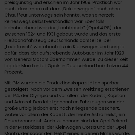
preisgünstig und erschien im Jahr 1909. Praktisch war
auch, dass man mit dem „Doktorwagen“ auch ohne
Chauffeur unterwegs sein konnte, was seinerzeit
keineswegs selbstverständlich war. Ebenfalls
bahnbrechend war der „Laubfrosch“ (Opel 4 PS), der
zwischen 1924 und 1931 gebaut wurde und das erste
Fließbandfahrzeug Deutschlands darstellte. Der
„Laubfrosch“ war ebenfalls ein Kleinwagen und sorgte
dafür, dass der aufstrebende Autobauer im Jahr 1929
von General Motors übernommen wurde. Zu dieser Zeit
lag der Marktanteil Opels in Deutschland bei stolzen 44
Prozent.
Mit GM wurden die Produktionskapazitäten spürbar
gesteigert. Noch vor dem Zweiten Weltkrieg erschienen
der P4, der Olympia und vor allem der Kadett, Kapitän
und Admiral. Den letztgenannten Fahrzeugen war der
große Erfolg jedoch erst nach Kriegsende beschert,
wobei vor allem der Kadett, der heute Astra heißt, ein
Dauerbrenner ist. Auch zu nennen sind der Opel Rekord
in der Mittelklasse, der Kleinwagen Corsa und der Opel
Manta, der sogar der „Held“ eines eigenen Filmes wurde.