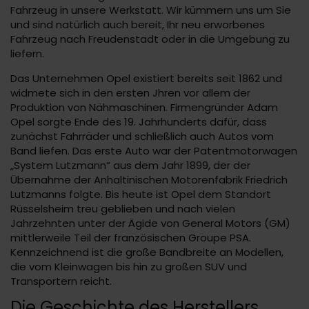
Fahrzeug in unsere Werkstatt. Wir kümmern uns um Sie
und sind natürlich auch bereit, Ihr neu erworbenes
Fahrzeug nach Freudenstadt oder in die Umgebung zu
liefern.
Das Unternehmen Opel existiert bereits seit 1862 und
widmete sich in den ersten Jhren vor allem der
Produktion von Nähmaschinen. Firmengründer Adam
Opel sorgte Ende des 19. Jahrhunderts dafür, dass
zunächst Fahrräder und schließlich auch Autos vom
Band liefen. Das erste Auto war der Patentmotorwagen
„System Lutzmann“ aus dem Jahr 1899, der der
Übernahme der Anhaltinischen Motorenfabrik Friedrich
Lutzmanns folgte. Bis heute ist Opel dem Standort
Rüsselsheim treu geblieben und nach vielen
Jahrzehnten unter der Ägide von General Motors (GM)
mittlerweile Teil der französischen Groupe PSA.
Kennzeichnend ist die große Bandbreite an Modellen,
die vom Kleinwagen bis hin zu großen SUV und
Transportern reicht.
Die Geschichte des Herstellers