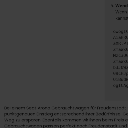
Wende
Wenn d
kannst
ewogI
AiaHR
aXRlP
ZmaWx
Mzc3O
ZmaWx
b3J0W
09cHJ
OiBud
ogICA
Bei einem Seat Arona Gebrauchtwagen für Freudenstadt sc
punktgenauen Einstieg entsprechend Ihrer Bedürfnisse. Ge
Weg zu ersparen. Ebenfalls kommen wir Ihnen beim Preis 
Gebrauchtwagen passen perfekt nach Freudenstadt und we