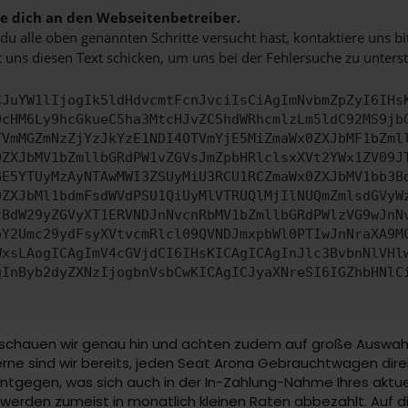
 dich an den Webseitenbetreiber.
u alle oben genannten Schritte versucht hast, kontaktiere uns 
 uns diesen Text schicken, um uns bei der Fehlersuche zu unterst
CJuYW1lIjogIk5ldHdvcmtFcnJvciIsCiAgImNvbmZpZyI6IHs
0cHM6Ly9hcGkueC5ha3MtcHJvZC5hdWRhcmlzLm5ldC92MS9jb
TVmMGZmNzZjYzJkYzE1NDI4OTVmYjE5MiZmaWx0ZXJbMF1bZml
0ZXJbMV1bZmllbGRdPW1vZGVsJmZpbHRlclsxXVt2YWx1ZV09J
GE5YTUyMzAyNTAwMWI3ZSUyMiU3RCU1RCZmaWx0ZXJbMV1bb3B
0ZXJbMl1bdmFsdWVdPSU1QiUyMlVTRUQlMjIlNUQmZmlsdGVyW
zBdW29yZGVyXT1ERVNDJnNvcnRbMV1bZmllbGRdPWlzVG9wJnN
pY2Umc29ydFsyXVtvcmRlcl09QVNDJmxpbWl0PTIwJnNraXA9M
WxsLAogICAgImV4cGVjdCI6IHsKICAgICAgInJlc3BvbnNlVHl
gInByb2dyZXNzIjogbnVsbCwKICAgICJyaXNreSI6IGZhbHNlC
hauen wir genau hin und achten zudem auf große Auswahl. Un
rne sind wir bereits, jeden Seat Arona Gebrauchtwagen dire
entgegen, was sich auch in der In-Zahlung-Nahme Ihres akt
rden zumeist in monatlich kleinen Raten abbezahlt. Auf d