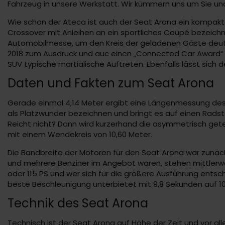
Fahrzeug in unsere Werkstatt. Wir kümmern uns um Sie und
Wie schon der Ateca ist auch der Seat Arona ein kompakte
Crossover mit Anleihen an ein sportliches Coupé bezeichn
Automobilmesse, um den Kreis der geladenen Gäste deut
2018 zum Ausdruck und auc einen „Connected Car Award“ ko
SUV typische martialische Auftreten. Ebenfalls lässt sich der
Daten und Fakten zum Seat Arona
Gerade einmal 4,14 Meter ergibt eine Längenmessung des Sea
als Platzwunder bezeichnen und bringt es auf einen Rads
Reicht nicht? Dann wird kurzerhand die asymmetrisch getei
mit einem Wendekreis von 10,60 Meter.
Die Bandbreite der Motoren für den Seat Arona war zunäch
und mehrere Benziner im Angebot waren, stehen mittlerweile
oder 115 PS und wer sich für die größere Ausführung ent
beste Beschleunigung unterbietet mit 9,8 Sekunden auf 10
Technik des Seat Arona
Technisch ist der Seat Arona auf Höhe der Zeit und vor a