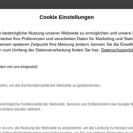
Cookie Einstellungen
ie bestmögliche Nutzung unserer Webseite zu ermöglichen und unsere
hierbei Ihre Präferenzen und verarbeiten Daten für Marketing und Stati
agen | Lieferservice nach Freudenstadt
einem späteren Zeitpunkt Ihre Meinung ändern, können Sie die Einwillig
en zum Umfang der Datenverarbeitung finden Sie hier:
Datenschutzerkl
gen | Lieferservice nac
en von uns eingesetzt:
EUDENSTADT – IHR SEA
rlich, um die Kernfunktionalität der Webseite zu gewährleisten.
enstadt suchen, empfehlen wir Ihnen einen Seat Arona Gebra
estmögliche Funktionalität der Webseite. Services von Drittanbietern wie Google 
eitere werden aktiviert.
 befindet sich längst auf dem Weg zu einem Klassiker. Kennz
chtwagen für Freudenstadt im Autohaus Daub kaufen, profit
Wir sind erst dann zufrieden, wenn keinerlei Mängel mehr exi
 es uns, die Nutzung der Webseite zu analysieren, um die Leistung zu messen u