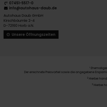
07451-5517-0
info@autohaus-daub.de
Autohaus Daub GmbH
Kirschbäumle 2-4
D-72160 Horb a.N.
Unsere Öffnungszeiten
Ehemaliger 
1
Der errechnete Preisvorteil sowie die angegebene Erspar
2
Hierbei hand
3
Hierbei h