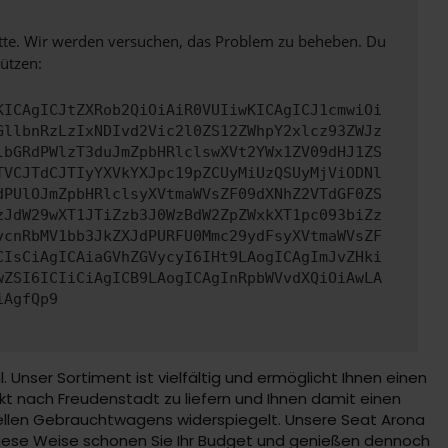
bitte. Wir werden versuchen, das Problem zu beheben. Du
ützen:
KICAgICJtZXRob2QiOiAiR0VUIiwKICAgICJ1cmwiOi
GllbnRzLzIxNDIvd2Vic2l0ZS12ZWhpY2xlcz93ZWJz
lbGRdPWlzT3duJmZpbHRlclswXVt2YWx1ZV09dHJ1ZS
TVCJTdCJTIyYXVkYXJpc19pZCUyMiUzQSUyMjViODNl
dPUlOJmZpbHRlclsyXVtmaWVsZF09dXNhZ2VTdGF0ZS
zJdW29wXT1JTiZzb3J0WzBdW2ZpZWxkXT1pc093biZz
vcnRbMV1bb3JkZXJdPURFU0Mmc29ydFsyXVtmaWVsZF
CIsCiAgICAiaGVhZGVycyI6IHt9LAogICAgImJvZHki
wZSI6ICIiCiAgICB9LAogICAgInRpbWVvdXQiOiAwLA
iAgfQp9
ser Sortiment ist vielfältig und ermöglicht Ihnen einen
kt nach Freudenstadt zu liefern und Ihnen damit einen
uellen Gebrauchtwagens widerspiegelt. Unsere Seat Arona
iese Weise schonen Sie Ihr Budget und genießen dennoch