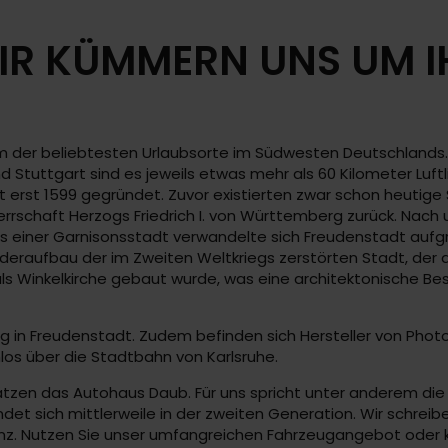
R KÜMMERN UNS UM IH
em der beliebtesten Urlaubsorte im Südwesten Deutschlands.
Stuttgart sind es jeweils etwas mehr als 60 Kilometer Luftl
 erst 1599 gegründet. Zuvor existierten zwar schon heutige 
rrschaft Herzogs Friedrich I. von Württemberg zurück. Nach
s einer Garnisonsstadt verwandelte sich Freudenstadt aufg
ederaufbau der im Zweiten Weltkriegs zerstörten Stadt, der
ie als Winkelkirche gebaut wurde, was eine architektonische 
g in Freudenstadt. Zudem befinden sich Hersteller von Photo
los über die Stadtbahn von Karlsruhe.
zen das Autohaus Daub. Für uns spricht unter anderem die 
ndet sich mittlerweile in der zweiten Generation. Wir schre
nz. Nutzen Sie unser umfangreichen Fahrzeugangebot oder 