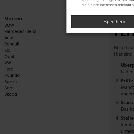
Technologien eingesetzt, die v
die für Ihre Interessen relevant s
Marken
Speichern
BMW
FE
Mercedes-Benz
Audi
Renault
Beim Lade
Kia
Hier sind
Opel
VW
Überp
Ford
Laden
Hyundai
Prüfe
Suzuki
Manche
Seat
andere
Škoda
Start
Das k
Stell
Veralt
unters