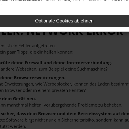
on dritten Werbetreibenden verwendet werden, um Sie auf anderen Webseiten zu ve
ind.
Optionale Cookies ablehnen
HLER: NETWORK ERROR
n ist ein Fehler aufgetreten.
 ein paar Tipps, die dir helfen können:
rüfe deine Firewall und deine Internetverbindung.
 andere Webseiten, zum Beispiel deine Suchmaschine?
 deine Browsererweiterungen.
 Erweiterungen, wie Werbeblocker, können das Laden bestimmter 
n Browser oder in einem privaten Fenster?
e dein Gerät neu.
ann manchmal helfen, vorübergehende Probleme zu beheben.
e sicher, dass dein Browser und dein Betriebssystem auf de
ete Software birgt nicht nur ein Sicherheitsrisiko, sondern kann
tützt werden.