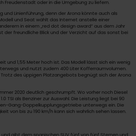
ch Freudenstadt oder in die Umgebung zu liefern.
g und Linienführung, denn der Arona könnte auch als
odell und Seat wählt das Internet anstelle einer
anderem in einem „red dot design award“ aus dem Jahr
der freundliche Blick und der Verzicht auf das sonst bei
t und 1,55 Meter hoch ist. Das Modell lässt sich ein wenig
unterwegs und nutzt zudem 400 Liter Kofferraumvolumen.
n. Trotz des üppigen Platzangebots begnügt sich der Arona
Sommer 2020 deutlich geschrumpft. Wo vorher noch Diesel
 TSI als Benziner zur Auswahl. Die Leistung liegt bei 90
ieben-Gang-Doppelkupplungsgetriebe unterwegs ein. Die
t von bis zu 190 km/h kann sich wahrlich sehen lassen.
t und gibt dem spanischen SUV fünf von fünf Sternen und