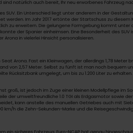
 sind natürlich auch bereit, Ihr neu erworbenes Fahrzeug na
s SUV. Ein Unterschied liegt unter anderem in der Gestaltun
et werden. Im Jahr 2017 ertönte der Startschuss zu diesem M
lich zu erweitern. Die gelungene Formgebung kommt unter 
nnte der Spanier einheimsen. Eine Besonderheit des SUV ist 
 Arona in vielerlei Hinsicht personalisieren.
t Arona. Fast ein Kleinwagen, der allerdings 1,78 Meter brei
tand von 2,57 Meter. Selbst zu fünft ist man noch bequem 
lte Rücksitzbank umgelegt, um bis zu 1.200 Liter zu erhalte
st groß, ist jedoch im Zuge einer kleinen Modellpflege im 
 der umweltfreundliche 1.0 TGI als Erdgasmotor sowie der 1.0
scheidet, kann anstelle des manuellen Getriebes auch mit S
0 km/h die Zehn-Sekunden-Marke und die Reisegeschwindigkei
llem ein sicheres Fahrzeug. Euro-NCAP hat genau hingeschau