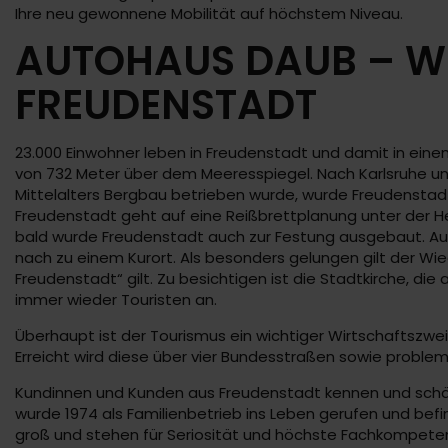
Ihre neu gewonnene Mobilität auf höchstem Niveau.
AUTOHAUS DAUB – WI
FREUDENSTADT
23.000 Einwohner leben in Freudenstadt und damit in ein
von 732 Meter über dem Meeresspiegel. Nach Karlsruhe und 
Mittelalters Bergbau betrieben wurde, wurde Freudenstadt
Freudenstadt geht auf eine Reißbrettplanung unter der He
bald wurde Freudenstadt auch zur Festung ausgebaut. Au
nach zu einem Kurort. Als besonders gelungen gilt der Wi
Freudenstadt“ gilt. Zu besichtigen ist die Stadtkirche, d
immer wieder Touristen an.
Überhaupt ist der Tourismus ein wichtiger Wirtschaftszwei
Erreicht wird diese über vier Bundesstraßen sowie problem
Kundinnen und Kunden aus Freudenstadt kennen und schät
wurde 1974 als Familienbetrieb ins Leben gerufen und befi
groß und stehen für Seriosität und höchste Fachkompete