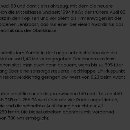
en Audi 80 und damit ein Fahrzeug, mit dem die neuere
ch die Mittelklasse und seit 1994 heißt der frühere Audi 80
latz in den Top Ten und vor allem als Firmenwagen ist der
ldenen Lenkrads“, das nur einer der vielen Awards für das
echnik aus der Oberklasse.
 somit dem Kombi. In der Länge unterscheiden sich die
Meter und 1,43 Meter angegeben. Der Innenraum lässt
chsenen sitzt man auch dann bequem, wenn bis zu 505 Liter
gang über eine sensorgesteuerte Heckklappe. Ein Pluspunkt
den rekordverdächtig geringen cw-Wert von 0,23 beim Avant
tufen erhältlich und bringen zwischen 150 und stolzen 450
 TSFI mit 265 PS wird über alle vier Räder angetrieben,
ic und die schnellste Ausführung braucht nur 4,1
280 km/h. Die Diesel arbeiten ebenfalls mit Vorderrad-
 von 700 Nm ermöglicht.