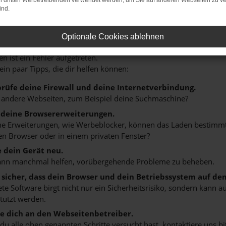
on dritten Werbetreibenden verwendet werden, um Sie auf anderen Webseiten zu ve
ind.
HLER: NETWORK ERROR
Optionale Cookies ablehnen
n ist ein Fehler aufgetreten.
 ein paar Tipps, die dir helfen können:
rüfe deine Firewall und deine Internetverbindung.
 andere Webseiten, zum Beispiel deine Suchmaschine?
 deine Browsererweiterungen.
 Erweiterungen, wie Werbeblocker, können das Laden bestimmter 
n Browser oder in einem privaten Fenster?
e dein Gerät neu.
ann manchmal helfen, vorübergehende Probleme zu beheben.
e sicher, dass dein Browser und dein Betriebssystem auf de
ete Software birgt nicht nur ein Sicherheitsrisiko, sondern kann
tützt werden.
 dich an den Webseitenbetreiber.
u alle oben genannten Schritte versucht hast, kontaktiere uns 