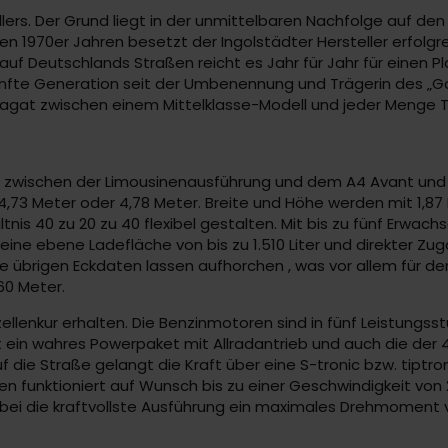
ellers. Der Grund liegt in der unmittelbaren Nachfolge auf d
n 1970er Jahren besetzt der Ingolstädter Hersteller erfolgrei
 auf Deutschlands Straßen reicht es Jahr für Jahr für einen P
fünfte Generation seit der Umbenennung und Trägerin des „Go
pagat zwischen einem Mittelklasse-Modell und jeder Menge T
ahl zwischen der Limousinenausführung und dem A4 Avant und
3 Meter oder 4,78 Meter. Breite und Höhe werden mit 1,87 
tnis 40 zu 20 zu 40 flexibel gestalten. Mit bis zu fünf Erwa
ine ebene Ladefläche von bis zu 1.510 Liter und direkter Zu
die übrigen Eckdaten lassen aufhorchen , was vor allem für 
60 Meter.
zellenkur erhalten. Die Benzinmotoren sind in fünf Leistungss
t ein wahres Powerpaket mit Allradantrieb und auch die der 45
 die Straße gelangt die Kraft über eine S-tronic bzw. tiptron
n funktioniert auf Wunsch bis zu einer Geschwindigkeit von 
wobei die kraftvollste Ausführung ein maximales Drehmoment