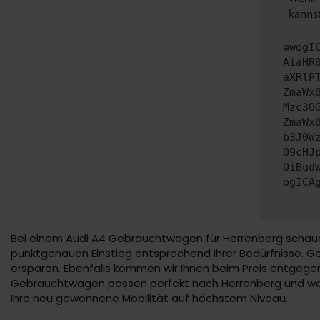
kannst
ewogI
AiaHR
aXRlP
ZmaWx
Mzc3O
ZmaWx
b3J0W
09cHJ
OiBud
ogICA
Bei einem Audi A4 Gebrauchtwagen für Herrenberg schauen
punktgenauen Einstieg entsprechend Ihrer Bedürfnisse. Ge
ersparen. Ebenfalls kommen wir Ihnen beim Preis entgege
Gebrauchtwagen passen perfekt nach Herrenberg und werd
Ihre neu gewonnene Mobilität auf höchstem Niveau.