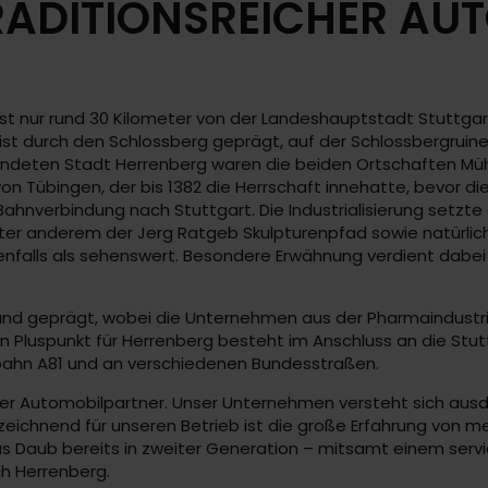
ADITIONSREICHER AU
 nur rund 30 Kilometer von der Landeshauptstadt Stuttgart 
 ist durch den Schlossberg geprägt, auf der Schlossbergruin
gründeten Stadt Herrenberg waren die beiden Ortschaften M
 von Tübingen, der bis 1382 die Herrschaft innehatte, bevor
ahnverbindung nach Stuttgart. Die Industrialisierung setzte
er anderem der Jerg Ratgeb Skulpturenpfad sowie natürlich d
nfalls als sehenswert. Besondere Erwähnung verdient dabei d
tand geprägt, wobei die Unternehmen aus der Pharmaindustri
n Pluspunkt für Herrenberg besteht im Anschluss an die Stut
obahn A81 und an verschiedenen Bundesstraßen.
iger Automobilpartner. Unser Unternehmen versteht sich au
ichnend für unseren Betrieb ist die große Erfahrung von meh
us Daub bereits in zweiter Generation – mitsamt einem serv
ch Herrenberg.