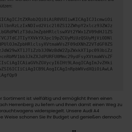
ützen:
KICAgICJtZXRob2QiOiAiR0VUIiwKICAgICJ1cmwiOi
GllbnRzLzIxNDIvd2Vic2l0ZS12ZWhpY2xlcz93ZWJz
lbGRdPWlzT3duJmZpbHRlclswXVt2YWx1ZV09dHJ1ZS
TVCJTdCJTIyYXVkYXJpc19pZCUyMiUzQSUyMjViODNl
dPUlOJmZpbHRlclsyXVtmaWVsZF09dXNhZ2VTdGF0ZS
zJdW29wXT1JTiZzb3J0WzBdW2ZpZWxkXT1pc093biZz
vcnRbMV1bb3JkZXJdPURFU0Mmc29ydFsyXVtmaWVsZF
CIsCiAgICAiaGVhZGVycyI6IHt9LAogICAgImJvZHki
wZSI6ICIiCiAgICB9LAogICAgInRpbWVvdXQiOiAwLA
iAgfQp9
ortiment ist vielfältig und ermöglicht Ihnen einen
nach Herrenberg zu liefern und Ihnen damit einen Weg zu
ebrauchtwagens widerspiegelt. Unsere Audi A4
se Weise schonen Sie Ihr Budget und genießen dennoch