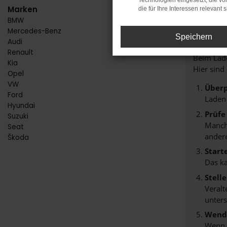
Technologien eingesetzt, die v
Marken
die für Ihre Interessen relevant s
BMW
FE
Mercedes-Benz
Speichern
Audi
Renault
Beim Lade
Kia
Hier sind
Opel
VW
Überp
Ford
Laden
Hyundai
Prüfe
Suzuki
Manche
Seat
andere
Škoda
Start
Das k
Stell
Veralt
unters
Wende
Wenn d