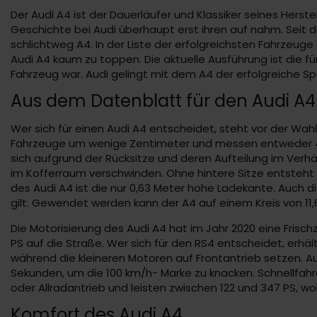
Der Audi A4 ist der Dauerläufer und Klassiker seines Herst
Geschichte bei Audi überhaupt erst ihren auf nahm. Seit de
schlichtweg A4. In der Liste der erfolgreichsten Fahrzeuge
Audi A4 kaum zu toppen. Die aktuelle Ausführung ist die 
Fahrzeug war. Audi gelingt mit dem A4 der erfolgreiche S
Aus dem Datenblatt für den Audi A4
Wer sich für einen Audi A4 entscheidet, steht vor der W
Fahrzeuge um wenige Zentimeter und messen entweder 4,7
sich aufgrund der Rücksitze und deren Aufteilung im Verhäl
im Kofferraum verschwinden. Ohne hintere Sitze entsteht e
des Audi A4 ist die nur 0,63 Meter hohe Ladekante. Auch 
gilt. Gewendet werden kann der A4 auf einem Kreis von 11,
Die Motorisierung des Audi A4 hat im Jahr 2020 eine Frisch
PS auf die Straße. Wer sich für den RS4 entscheidet, erhäl
während die kleineren Motoren auf Frontantrieb setzen. Auf
Sekunden, um die 100 km/h- Marke zu knacken. Schnellfahre
oder Allradantrieb und leisten zwischen 122 und 347 PS, 
Komfort des Audi A4