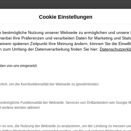
Cookie Einstellungen
ie bestmögliche Nutzung unserer Webseite zu ermöglichen und unsere
hierbei Ihre Präferenzen und verarbeiten Daten für Marketing und Stati
eferservice nach Herrenberg
einem späteren Zeitpunkt Ihre Meinung ändern, können Sie die Einwillig
en zum Umfang der Datenverarbeitung finden Sie hier:
Datenschutzerkl
 | Lieferservice nach H
en von uns eingesetzt:
RRENBERG – IHR AUDI
rlich, um die Kernfunktionalität der Webseite zu gewährleisten.
nberg suchen, empfehlen wir Ihnen einen Audi A4 Gebrauchtwa
ch längst auf dem Weg zu einem Klassiker. Kennzeichnend ist
enberg im Autohaus Daub kaufen, profitieren Sie von unse
estmögliche Funktionalität der Webseite. Services von Drittanbietern wie Google 
eitere werden aktiviert.
ufrieden, wenn keinerlei Mängel mehr existieren und stellen 
 es uns, die Nutzung der Webseite zu analysieren, um die Leistung zu messen u