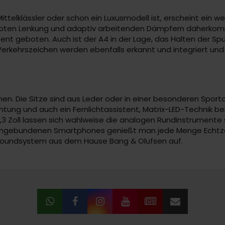
Mittelklässler oder schon ein Luxusmodell ist, erscheint ein 
obten Lenkung und adaptiv arbeitenden Dämpfern daherko
ent geboten. Auch ist der A4 in der Lage, das Halten der Sp
Verkehrszeichen werden ebenfalls erkannt und integriert u
en. Die Sitze sind aus Leder oder in einer besonderen Sport
ung und auch ein Fernlichtassistent, Matrix-LED-Technik be
2,3 Zoll lassen sich wahlweise die analogen Rundinstrumente s
ines eingebundenen Smartphones genießt man jede Menge Echt
 Soundsystem aus dem Hause Bang & Olufsen auf.