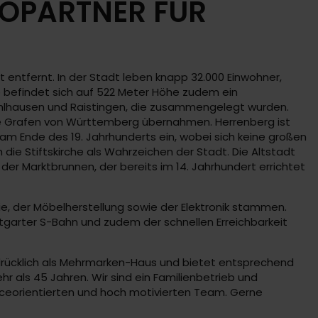
TOPARTNER FÜR
entfernt. In der Stadt leben knapp 32.000 Einwohner,
e befindet sich auf 522 Meter Höhe zudem ein
ühlhausen und Raistingen, die zusammengelegt wurden.
 die Grafen von Württemberg übernahmen. Herrenberg ist
 am Ende des 19. Jahrhunderts ein, wobei sich keine großen
ie Stiftskirche als Wahrzeichen der Stadt. Die Altstadt
er Marktbrunnen, der bereits im 14. Jahrhundert errichtet
e, der Möbelherstellung sowie der Elektronik stammen.
tgarter S-Bahn und zudem der schnellen Erreichbarkeit
sdrücklich als Mehrmarken-Haus und bietet entsprechend
r als 45 Jahren. Wir sind ein Familienbetrieb und
iceorientierten und hoch motivierten Team. Gerne