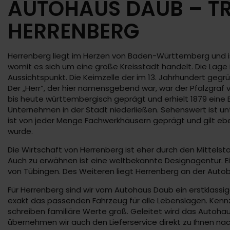
AUTOHAUS DAUB – TR
HERRENBERG
Herrenberg liegt im Herzen von Baden-Württemberg und ist
womit es sich um eine große Kreisstadt handelt. Die Lage
Aussichtspunkt. Die Keimzelle der im 13. Jahrhundert ge
Der „Herr“, der hier namensgebend war, war der Pfalzgraf
bis heute württembergisch geprägt und erhielt 1879 eine B
Unternehmen in der Stadt niederließen. Sehenswert ist unt
ist von jeder Menge Fachwerkhäusern geprägt und gilt ebe
wurde.
Die Wirtschaft von Herrenberg ist eher durch den Mittels
Auch zu erwähnen ist eine weltbekannte Designagentur. Ei
von Tübingen. Des Weiteren liegt Herrenberg an der Aut
Für Herrenberg sind wir vom Autohaus Daub ein erstklass
exakt das passenden Fahrzeug für alle Lebenslagen. Kennze
schreiben familiäre Werte groß. Geleitet wird das Autoha
übernehmen wir auch den Lieferservice direkt zu Ihnen na