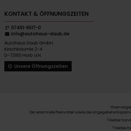
KONTAKT & ÖFFNUNGSZEITEN
07451-5517-0
info@autohaus-daub.de
Autohaus Daub GmbH
Kirschbäumle 2-4
D-72160 Horb a.N.
Unsere Öffnungszeiten
Ehemaliger 
1
Der errechnete Preisvorteil sowie die angegebene Erspar
2
Hierbei hand
3
Hierbei h