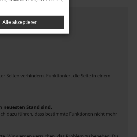
rfolgen und um Anzeigen zu schalten,
Alle akzeptieren
Seiten verhindern. Funktioniert die Seite in einem
m neuesten Stand sind.
 auch dazu führen, dass bestimmte Funktionen nicht mehr
bitte. Wir werden versuchen, das Problem zu beheben. Du