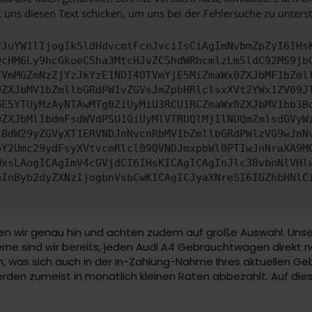
 uns diesen Text schicken, um uns bei der Fehlersuche zu unterst
CJuYW1lIjogIk5ldHdvcmtFcnJvciIsCiAgImNvbmZpZyI6IHs
0cHM6Ly9hcGkueC5ha3MtcHJvZC5hdWRhcmlzLm5ldC92MS9jb
TVmMGZmNzZjYzJkYzE1NDI4OTVmYjE5MiZmaWx0ZXJbMF1bZml
0ZXJbMV1bZmllbGRdPW1vZGVsJmZpbHRlclsxXVt2YWx1ZV09J
GE5YTUyMzAyNTAwMTg0ZiUyMiU3RCU1RCZmaWx0ZXJbMV1bb3B
0ZXJbMl1bdmFsdWVdPSU1QiUyMlVTRUQlMjIlNUQmZmlsdGVyW
zBdW29yZGVyXT1ERVNDJnNvcnRbMV1bZmllbGRdPWlzVG9wJnN
pY2Umc29ydFsyXVtvcmRlcl09QVNDJmxpbWl0PTIwJnNraXA9M
WxsLAogICAgImV4cGVjdCI6IHsKICAgICAgInJlc3BvbnNlVHl
gInByb2dyZXNzIjogbnVsbCwKICAgICJyaXNreSI6IGZhbHNlC
 wir genau hin und achten zudem auf große Auswahl. Unser S
rne sind wir bereits, jeden Audi A4 Gebrauchtwagen direkt 
n, was sich auch in der In-Zahlung-Nahme Ihres aktuellen G
en zumeist in monatlich kleinen Raten abbezahlt. Auf die