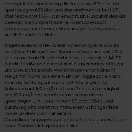
beträgt in der Ausführung als Limousine 395 Liter, als
Sportswagon 625 Liter und das Maximum ist bei 1.291
Liter respektive 1.694 Liter erreicht. Ein Pluspunkt des Kia
Ceed ist die komplett ebene Ladefläche nach
Umklappen der hinteren Sitze und die Ladekante von
nur 66 Zentimeter Höhe.
Angetrieben wird der koreanische Kompakte sowohl
von Diesel- als auch von Benzinmotoren und seit 2020
zudem auch als Plug-In-Hybrid. Letzterer bringt 141 PS
auf die Straße und erweist sich als besonders effizient
und umweltfreundlich. Wer einen Benziner wünscht,
steigt mit 100 PS aus einem Einliter-Aggregat ein und
kann die Leistung auf bis zu 204 PS steigern. 7,4
Sekunden auf 100 km/h und eine Topgeschwindigkeit
von 230 km/h entsprechen fast schon einem
Sportwagen. Die Diesel leisten 115 oder 136 PS und
durchweg wird meist mit manuellem Schaltgetriebe,
teilweise aber auch mit einem
Doppelkupplungsgetriebe gearbeitet, die durchweg an
einen Frontantrieb gekoppelt sind.