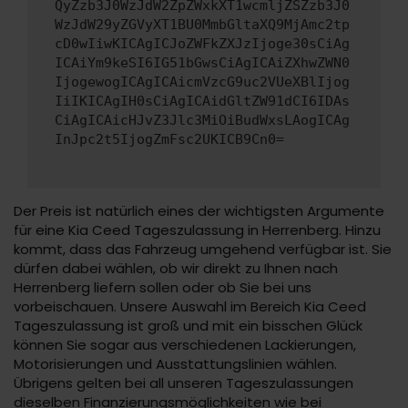
QyZzb3J0WzJdW2ZpZWxkXT1wcmljZSZzb3J0
WzJdW29yZGVyXT1BU0MmbGltaXQ9MjAmc2tp
cD0wIiwKICAgICJoZWFkZXJzIjoge30sCiAg
ICAiYm9keSI6IG51bGwsCiAgICAiZXhwZWN0
IjogewogICAgICAicmVzcG9uc2VUeXBlIjog
IiIKICAgIH0sCiAgICAidGltZW91dCI6IDAs
CiAgICAicHJvZ3Jlc3MiOiBudWxsLAogICAg
InJpc2t5IjogZmFsc2UKICB9Cn0=
Der Preis ist natürlich eines der wichtigsten Argumente
für eine Kia Ceed Tageszulassung in Herrenberg. Hinzu
kommt, dass das Fahrzeug umgehend verfügbar ist. Sie
dürfen dabei wählen, ob wir direkt zu Ihnen nach
Herrenberg liefern sollen oder ob Sie bei uns
vorbeischauen. Unsere Auswahl im Bereich Kia Ceed
Tageszulassung ist groß und mit ein bisschen Glück
können Sie sogar aus verschiedenen Lackierungen,
Motorisierungen und Ausstattungslinien wählen.
Übrigens gelten bei all unseren Tageszulassungen
dieselben Finanzierungsmöglichkeiten wie bei