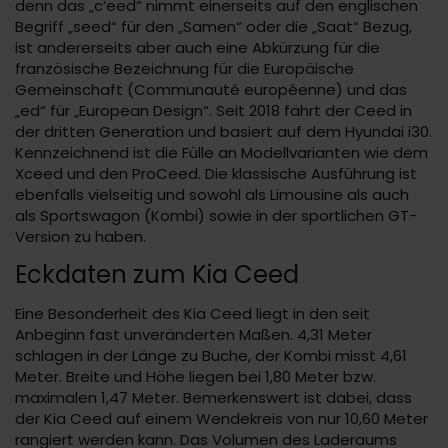
denn das „c‘eed“ nimmt einerseits auf den englischen
Begriff „seed“ für den „Samen“ oder die „Saat“ Bezug,
ist andererseits aber auch eine Abkürzung für die
französische Bezeichnung für die Europäische
Gemeinschaft (Communauté européenne) und das
„ed“ für „European Design“. Seit 2018 fährt der Ceed in
der dritten Generation und basiert auf dem Hyundai i30.
Kennzeichnend ist die Fülle an Modellvarianten wie dem
Xceed und den ProCeed. Die klassische Ausführung ist
ebenfalls vielseitig und sowohl als Limousine als auch
als Sportswagon (Kombi) sowie in der sportlichen GT-
Version zu haben.
Eckdaten zum Kia Ceed
Eine Besonderheit des Kia Ceed liegt in den seit
Anbeginn fast unveränderten Maßen. 4,31 Meter
schlagen in der Länge zu Buche, der Kombi misst 4,61
Meter. Breite und Höhe liegen bei 1,80 Meter bzw.
maximalen 1,47 Meter. Bemerkenswert ist dabei, dass
der Kia Ceed auf einem Wendekreis von nur 10,60 Meter
rangiert werden kann. Das Volumen des Laderaums