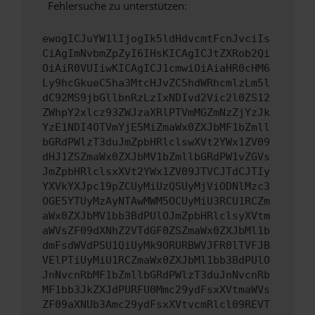
Fehlersuche zu unterstützen:
ewogICJuYW1lIjogIk5ldHdvcmtFcnJvciIs
CiAgImNvbmZpZyI6IHsKICAgICJtZXRob2Qi
OiAiR0VUIiwKICAgICJ1cmwiOiAiaHR0cHM6
Ly9hcGkueC5ha3MtcHJvZC5hdWRhcmlzLm5l
dC92MS9jbGllbnRzLzIxNDIvd2Vic2l0ZS12
ZWhpY2xlcz93ZWJzaXRlPTVmMGZmNzZjYzJk
YzE1NDI4OTVmYjE5MiZmaWx0ZXJbMF1bZmll
bGRdPWlzT3duJmZpbHRlclswXVt2YWx1ZV09
dHJ1ZSZmaWx0ZXJbMV1bZmllbGRdPW1vZGVs
JmZpbHRlclsxXVt2YWx1ZV09JTVCJTdCJTIy
YXVkYXJpc19pZCUyMiUzQSUyMjViODNlMzc3
OGE5YTUyMzAyNTAwMWM5OCUyMiU3RCU1RCZm
aWx0ZXJbMV1bb3BdPUlOJmZpbHRlclsyXVtm
aWVsZF09dXNhZ2VTdGF0ZSZmaWx0ZXJbMl1b
dmFsdWVdPSU1QiUyMk9ORURBWVJFR0lTVFJB
VElPTiUyMiU1RCZmaWx0ZXJbMl1bb3BdPUlO
JnNvcnRbMF1bZmllbGRdPWlzT3duJnNvcnRb
MF1bb3JkZXJdPURFU0Mmc29ydFsxXVtmaWVs
ZF09aXNUb3Amc29ydFsxXVtvcmRlcl09REVT