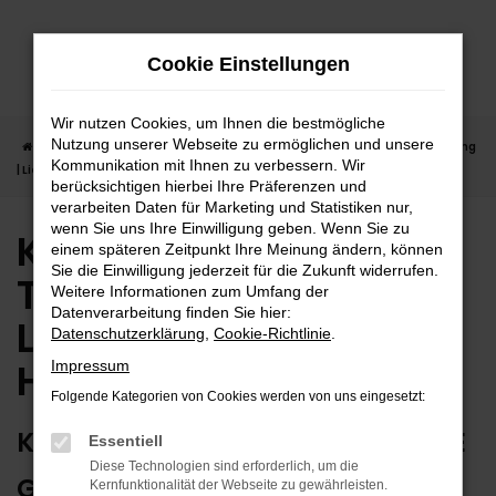
Zum
Hauptinhalt
Cookie Einstellungen
springen
Wir nutzen Cookies, um Ihnen die bestmögliche
Nutzung unserer Webseite zu ermöglichen und unsere
Startseite
Herrenberg
Kia
Kia Ceed
Kia Ceed Tageszulassung
Kommunikation mit Ihnen zu verbessern. Wir
| Lieferservice nach Herrenberg
berücksichtigen hierbei Ihre Präferenzen und
verarbeiten Daten für Marketing und Statistiken nur,
wenn Sie uns Ihre Einwilligung geben. Wenn Sie zu
Kia Ceed
einem späteren Zeitpunkt Ihre Meinung ändern, können
Sie die Einwilligung jederzeit für die Zukunft widerrufen.
Tageszulassung |
Weitere Informationen zum Umfang der
Datenverarbeitung finden Sie hier:
Lieferservice nach
Datenschutzerklärung
,
Cookie-Richtlinie
.
Herrenberg
Impressum
Folgende Kategorien von Cookies werden von uns eingesetzt:
KIA CEED TAGESZULASSUNG – WIE
Essentiell
Diese Technologien sind erforderlich, um die
GESCHAFFEN FÜR HERRENBERG
Kernfunktionalität der Webseite zu gewährleisten.