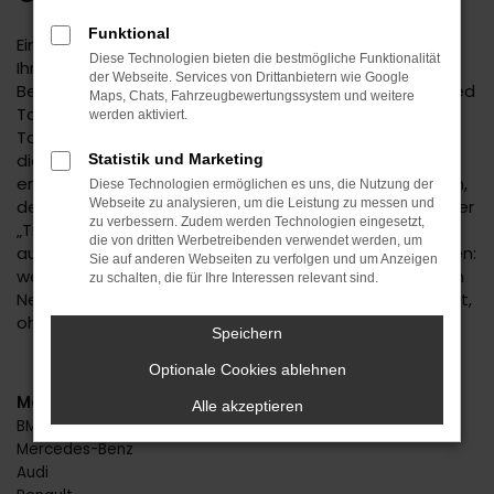
Funktional
Eine Kia Ceed Tageszulassung für Herrenberg erhöht
Diese Technologien bieten die bestmögliche Funktionalität
Ihre Mobilität zu einem ungemein günstigen Preis. Die
der Webseite. Services von Drittanbietern wie Google
Besonderheit liegt hier bereits im Namen: eine Kia Ceed
Maps, Chats, Fahrzeugbewertungssystem und weitere
Tageszulassung ist ein Neuwagen, der für exakt einen
werden aktiviert.
Tag zugelassen wurde. Dabei spielt es keine Rolle, ob
die Zulassung in Herrenberg oder einem anderen Ort
Statistik und Marketing
erfolgt ist, denn Ihr Fahrzeug ist ohnehin ein Neuwagen,
Diese Technologien ermöglichen es uns, die Nutzung der
der noch keinen einzigen Kilometer gefahren wurde. Der
Webseite zu analysieren, um die Leistung zu messen und
zu verbessern. Zudem werden Technologien eingesetzt,
„Trick“ mit der Zulassung für einen Tag ist als Reaktion
die von dritten Werbetreibenden verwendet werden, um
auf die Preisvorgaben der Automobilhersteller zu sehen:
Sie auf anderen Webseiten zu verfolgen und um Anzeigen
wenn diese keine hohen Rabatte ermöglichen, wird ein
zu schalten, die für Ihre Interessen relevant sind.
Neuwagen kurzerhand zum Gebrauchten umetikettiert,
ohne dass darunter die Qualität leidet.
Speichern
Optionale Cookies ablehnen
Marken
Alle akzeptieren
BMW
Mercedes-Benz
Audi