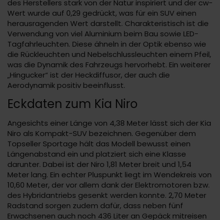
des Herstellers stark von der Natur inspiriert und der cw-
Wert wurde auf 0,29 gedrückt, was für ein SUV einen
herausragenden Wert darstellt. Charakteristisch ist die
Verwendung von viel Aluminium beim Bau sowie LED-
Tagfahrleuchten. Diese ähneln in der Optik ebenso wie
die Rückleuchten und Nebelschlussleuchten einem Pfeil,
was die Dynamik des Fahrzeugs hervorhebt. Ein weiterer
„Hingucker“ ist der Heckdiffusor, der auch die
Aerodynamik positiv beeinflusst.
Eckdaten zum Kia Niro
Angesichts einer Länge von 4,38 Meter lässt sich der Kia
Niro als Kompakt-SUV bezeichnen. Gegenüber dem
Topseller Sportage hält das Modell bewusst einen
Längenabstand ein und platziert sich eine Klasse
darunter. Dabei ist der Niro 1,81 Meter breit und 1,54
Meter lang. Ein echter Pluspunkt liegt im Wendekreis von
10,60 Meter, der vor allem dank der Elektromotoren bzw.
des Hybridantriebs gesenkt werden konnte. 2,70 Meter
Radstand sorgen zudem dafür, dass neben fünf
Erwachsenen auch noch 436 Liter an Gepäck mitreisen