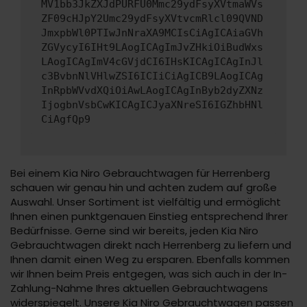
MV1bb3JkZXJdPURFU0Mmc29ydFsyXVtmaWVs
ZF09cHJpY2Umc29ydFsyXVtvcmRlcl09QVND
JmxpbWl0PTIwJnNraXA9MCIsCiAgICAiaGVh
ZGVycyI6IHt9LAogICAgImJvZHkiOiBudWxs
LAogICAgImV4cGVjdCI6IHsKICAgICAgInJl
c3BvbnNlVHlwZSI6ICIiCiAgICB9LAogICAg
InRpbWVvdXQiOiAwLAogICAgInByb2dyZXNz
IjogbnVsbCwKICAgICJyaXNreSI6IGZhbHNl
CiAgfQp9
Bei einem Kia Niro Gebrauchtwagen für Herrenberg
schauen wir genau hin und achten zudem auf große
Auswahl. Unser Sortiment ist vielfältig und ermöglicht
Ihnen einen punktgenauen Einstieg entsprechend Ihrer
Bedürfnisse. Gerne sind wir bereits, jeden Kia Niro
Gebrauchtwagen direkt nach Herrenberg zu liefern und
Ihnen damit einen Weg zu ersparen. Ebenfalls kommen
wir Ihnen beim Preis entgegen, was sich auch in der In-
Zahlung-Nahme Ihres aktuellen Gebrauchtwagens
widerspiegelt. Unsere Kia Niro Gebrauchtwagen passen