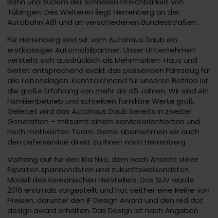
Bahn und zudem der schnellen Erreichbarkeit von
Tübingen. Des Weiteren liegt Herrenberg an der
Autobahn A81 und an verschiedenen Bundesstraßen.
Für Herrenberg sind wir vom Autohaus Daub ein
erstklassiger Automobilpartner. Unser Unternehmen
versteht sich ausdrücklich als Mehrmarken-Haus und
bietet entsprechend exakt das passenden Fahrzeug für
alle Lebenslagen. Kennzeichnend für unseren Betrieb ist
die große Erfahrung von mehr als 45 Jahren. Wir sind ein
Familienbetrieb und schreiben familiäre Werte groß.
Geleitet wird das Autohaus Daub bereits in zweiter
Generation – mitsamt einem serviceorientierten und
hoch motivierten Team. Gerne übernehmen wir auch
den Lieferservice direkt zu Ihnen nach Herrenberg.
Vorhang auf für den Kia Niro, dem nach Ansicht vieler
Experten spannendsten und zukunftsweisendsten
Modell des koreanischen Herstellers. Das SUV wurde
2016 erstmals vorgestellt und hat seither eine Reihe von
Preisen, darunter den iF Design Award und den red dot
design award erhalten. Das Design ist nach Angaben