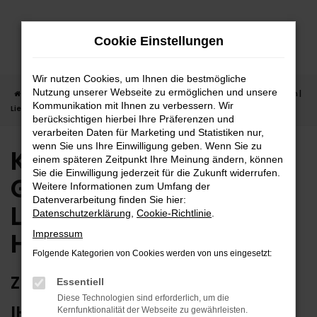
Zum
Hauptinhalt
Cookie Einstellungen
springen
Wir nutzen Cookies, um Ihnen die bestmögliche
Nutzung unserer Webseite zu ermöglichen und unsere
Startseite
Herrenberg
Kia
Kia Niro
Kia Niro Gebrauchtwagen |
Kommunikation mit Ihnen zu verbessern. Wir
Lieferservice nach Herrenberg
berücksichtigen hierbei Ihre Präferenzen und
verarbeiten Daten für Marketing und Statistiken nur,
wenn Sie uns Ihre Einwilligung geben. Wenn Sie zu
Kia Niro
einem späteren Zeitpunkt Ihre Meinung ändern, können
Sie die Einwilligung jederzeit für die Zukunft widerrufen.
Gebrauchtwagen |
Weitere Informationen zum Umfang der
Datenverarbeitung finden Sie hier:
Lieferservice nach
Datenschutzerklärung
,
Cookie-Richtlinie
.
Herrenberg
Impressum
Folgende Kategorien von Cookies werden von uns eingesetzt:
ZUVERLÄSSIG FÜR HERRENBERG –
Essentiell
Diese Technologien sind erforderlich, um die
IHR KIA NIRO GEBRAUCHTWAGEN
Kernfunktionalität der Webseite zu gewährleisten.