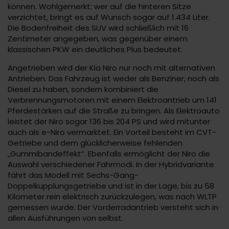
können. Wohlgemerkt: wer auf die hinteren Sitze
verzichtet, bringt es auf Wunsch sogar auf 1.434 Liter.
Die Bodenfreiheit des SUV wird schließlich mit 16
Zentimeter angegeben, was gegenüber einem
klassischen PKW ein deutliches Plus bedeutet.
Angetrieben wird der Kia Niro nur noch mit alternativen
Antrieben. Das Fahrzeug ist weder als Benziner, noch als
Diesel zu haben, sondern kombiniert die
Verbrennungsmotoren mit einem Elektroantrieb um 141
Pferdestärken auf die Straße zu bringen. Als Elektroauto
leistet der Niro sogar 136 bis 204 PS und wird mitunter
auch als e-Niro vermarktet. Ein Vorteil besteht im CVT-
Getriebe und dem glücklicherweise fehlenden
„Gummibandeffekt“. Ebenfalls ermöglicht der Niro die
Auswahl verschiedener Fahrmodi. In der Hybridvariante
fährt das Modell mit Sechs-Gang-
Doppelkupplungsgetriebe und ist in der Lage, bis zu 58
Kilometer rein elektrisch zurückzulegen, was nach WLTP
gemessen wurde. Der Vorderradantrieb versteht sich in
allen Ausführungen von selbst.