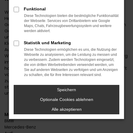
Funktional
Wenn Sie einen zuverlässigen Mobilitätspartner für
Diese Technologien bieten die bestmögliche Funktionalität
Herrenberg suchen, empfehlen wir Ihnen einen Kia Niro
der Webseite. Services von Drittanbietern wie Google
Gebrauchtwagen. Dieses Modell hat in jeder bisherigen
Maps, Chats, Fahrzeugbewertungssystem und weitere
Generation seine Langlebigkeit unter Beweis gestellt
werden aktiviert.
und befindet sich längst auf dem Weg zu einem
Klassiker. Kennzeichnend ist das hohe
Statistik und Marketing
Ausstattungslevel sowie die Effizienz der Motoren.
Diese Technologien ermöglichen es uns, die Nutzung der
Wenn Sie Ihren Kia Niro Gebrauchtwagen für Herrenberg
Webseite zu analysieren, um die Leistung zu messen und
zu verbessern. Zudem werden Technologien eingesetzt,
im Autohaus Daub kaufen, profitieren Sie von unseren
die von dritten Werbetreibenden verwendet werden, um
hohen Qualitätsmaßstäben. Jedes Fahrzeug unterläuft
Sie auf anderen Webseiten zu verfolgen und um Anzeigen
vor dem Verkauf eine Fülle an Tests. Wir sind erst dann
zu schalten, die für Ihre Interessen relevant sind.
zufrieden, wenn keinerlei Mängel mehr existieren und
stellen dies durch die hohe Kompetenz und Erfahrung
Speichern
unserer Kfz-Meisterwerkstatt sicher.
Optionale Cookies ablehnen
Alle akzeptieren
Marken
BMW
Mercedes-Benz