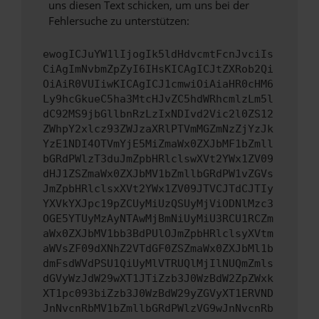
uns diesen Text schicken, um uns bei der
Fehlersuche zu unterstützen:
ewogICJuYW1lIjogIk5ldHdvcmtFcnJvciIs
CiAgImNvbmZpZyI6IHsKICAgICJtZXRob2Qi
OiAiR0VUIiwKICAgICJ1cmwiOiAiaHR0cHM6
Ly9hcGkueC5ha3MtcHJvZC5hdWRhcmlzLm5l
dC92MS9jbGllbnRzLzIxNDIvd2Vic2l0ZS12
ZWhpY2xlcz93ZWJzaXRlPTVmMGZmNzZjYzJk
YzE1NDI4OTVmYjE5MiZmaWx0ZXJbMF1bZmll
bGRdPWlzT3duJmZpbHRlclswXVt2YWx1ZV09
dHJ1ZSZmaWx0ZXJbMV1bZmllbGRdPW1vZGVs
JmZpbHRlclsxXVt2YWx1ZV09JTVCJTdCJTIy
YXVkYXJpc19pZCUyMiUzQSUyMjViODNlMzc3
OGE5YTUyMzAyNTAwMjBmNiUyMiU3RCU1RCZm
aWx0ZXJbMV1bb3BdPUlOJmZpbHRlclsyXVtm
aWVsZF09dXNhZ2VTdGF0ZSZmaWx0ZXJbMl1b
dmFsdWVdPSU1QiUyMlVTRUQlMjIlNUQmZmls
dGVyWzJdW29wXT1JTiZzb3J0WzBdW2ZpZWxk
XT1pc093biZzb3J0WzBdW29yZGVyXT1ERVND
JnNvcnRbMV1bZmllbGRdPWlzVG9wJnNvcnRb