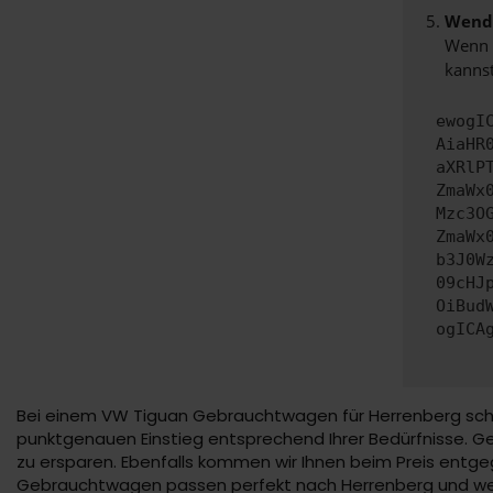
Wende
Wenn d
kannst
ewogI
AiaHR
aXRlP
ZmaWx
Mzc3O
ZmaWx
b3J0W
09cHJ
OiBud
ogICA
Bei einem VW Tiguan Gebrauchtwagen für Herrenberg schau
punktgenauen Einstieg entsprechend Ihrer Bedürfnisse. Ge
zu ersparen. Ebenfalls kommen wir Ihnen beim Preis entg
Gebrauchtwagen passen perfekt nach Herrenberg und werd