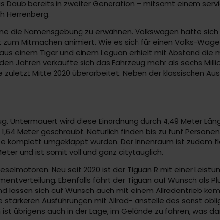
us Daub bereits in zweiter Generation – mitsamt einem serv
ch Herrenberg.
 ohne die Namensgebung zu erwähnen. Volkswagen hatte sic
ift zum Mitmachen animiert. Wie es sich für einen Volks-W
aus einem Tiger und einem Leguan erhielt mit Abstand die 
den Jahren verkaufte sich das Fahrzeug mehr als sechs Milli
 zuletzt Mitte 2020 überarbeitet. Neben der klassischen Aus
ug. Untermauert wird diese Einordnung durch 4,49 Meter Läng
,64 Meter geschraubt. Natürlich finden bis zu fünf Persone
itze komplett umgeklappt wurden. Der Innenraum ist zudem fle
eter und ist somit voll und ganz citytauglich.
selmotoren. Neu seit 2020 ist der Tiguan R mit einer Leistu
entverteilung. Ebenfalls fährt der Tiguan auf Wunsch als Plu
 lassen sich auf Wunsch auch mit einem Allradantrieb kombini
e stärkeren Ausführungen mit Allrad- anstelle des sonst obl
st übrigens auch in der Lage, im Gelände zu fahren, was d