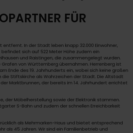
TOPARTNER FÜR
entfernt. In der Stadt leben knapp 32.000 Einwohner,
e befindet sich auf 522 Meter Höhe zudem ein
ühlhausen und Raistingen, die zusammengelegt wurden.
 die Grafen von Württemberg übernahmen. Herrenberg ist
 am Ende des 19. Jahrhunderts ein, wobei sich keine großen
ie Stiftskirche als Wahrzeichen der Stadt. Die Altstadt
er Marktbrunnen, der bereits im 14. Jahrhundert errichtet
e, der Möbelherstellung sowie der Elektronik stammen.
tgarter S-Bahn und zudem der schnellen Erreichbarkeit
sdrücklich als Mehrmarken-Haus und bietet entsprechend
r als 45 Jahren. Wir sind ein Familienbetrieb und