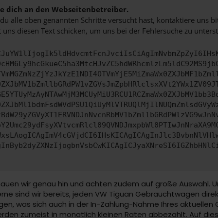
 dich an den Webseitenbetreiber.
u alle oben genannten Schritte versucht hast, kontaktiere uns 
 uns diesen Text schicken, um uns bei der Fehlersuche zu unterst
CJuYW1lIjogIk5ldHdvcmtFcnJvciIsCiAgImNvbmZpZyI6IHs
0cHM6Ly9hcGkueC5ha3MtcHJvZC5hdWRhcmlzLm5ldC92MS9jb
TVmMGZmNzZjYzJkYzE1NDI4OTVmYjE5MiZmaWx0ZXJbMF1bZml
0ZXJbMV1bZmllbGRdPW1vZGVsJmZpbHRlclsxXVt2YWx1ZV09J
GE5YTUyMzAyNTAwMjM3MCUyMiU3RCU1RCZmaWx0ZXJbMV1bb3B
0ZXJbMl1bdmFsdWVdPSU1QiUyMlVTRUQlMjIlNUQmZmlsdGVyW
zBdW29yZGVyXT1ERVNDJnNvcnRbMV1bZmllbGRdPWlzVG9wJnN
pY2Umc29ydFsyXVtvcmRlcl09QVNDJmxpbWl0PTIwJnNraXA9M
WxsLAogICAgImV4cGVjdCI6IHsKICAgICAgInJlc3BvbnNlVHl
gInByb2dyZXNzIjogbnVsbCwKICAgICJyaXNreSI6IGZhbHNlC
en wir genau hin und achten zudem auf große Auswahl. Unser
rne sind wir bereits, jeden VW Tiguan Gebrauchtwagen direk
egen, was sich auch in der In-Zahlung-Nahme Ihres aktuelle
en zumeist in monatlich kleinen Raten abbezahlt. Auf die