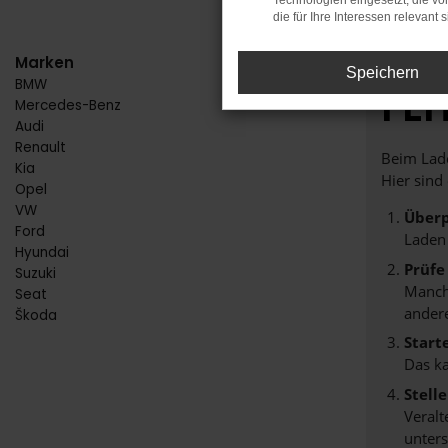
Technologien eingesetzt, die v
die für Ihre Interessen relevant s
Marken
Speichern
BMW
FE
Mercedes-Benz
Audi
Renault
Beim Lade
Kia
Hier sind
Opel
VW
Überp
Ford
Laden
Hyundai
Prüfe
Suzuki
Manche
Seat
andere
Škoda
Start
Das k
Stell
Veralt
unters