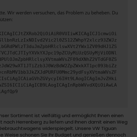
bitte. Wir werden versuchen, das Problem zu beheben. Du
ützen:
KICAgICJtZXRob2QiOiAiR0VUIiwKICAgICJ1cmwiOi
GllbnRzLzIxNDIvd2Vic2l0ZS12ZWhpY2xlcz93ZWJz
lbGRdPWlzT3duJmZpbHRlclswXVt2YWx1ZV09dHJ1ZS
TVCJTdCJTIyYXVkYXJpc19pZCUyMiUzQSUyMjViODNl
dPUlOJmZpbHRlclsyXVtmaWVsZF09dXNhZ2VTdGF0ZS
zJdW29wXT1JTiZzb3J0WzBdW2ZpZWxkXT1pc093biZz
vcnRbMV1bb3JkZXJdPURFU0Mmc29ydFsyXVtmaWVsZF
CIsCiAgICAiaGVhZGVycyI6IHt9LAogICAgImJvZHki
wZSI6ICIiCiAgICB9LAogICAgInRpbWVvdXQiOiAwLA
iAgfQp9
 Sortiment ist vielfältig und ermöglicht Ihnen einen
t nach Herrenberg zu liefern und Ihnen damit einen Weg
n Gebrauchtwagens widerspiegelt. Unsere VW Tiguan
se Weise schonen Sie Ihr Budget und genießen dennoch