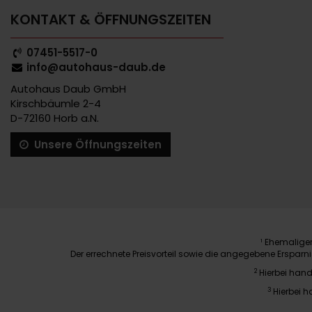
KONTAKT & ÖFFNUNGSZEITEN
07451-5517-0
info@autohaus-daub.de
Autohaus Daub GmbH
Kirschbäumle 2-4
D-72160 Horb a.N.
Unsere Öffnungszeiten
Ehemaliger 
1
Der errechnete Preisvorteil sowie die angegebene Erspar
2
Hierbei hand
3
Hierbei h