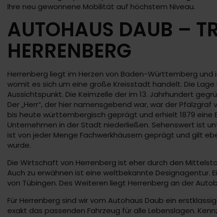
Ihre neu gewonnene Mobilität auf höchstem Niveau.
AUTOHAUS DAUB – TR
HERRENBERG
Herrenberg liegt im Herzen von Baden-Württemberg und ist
womit es sich um eine große Kreisstadt handelt. Die Lage
Aussichtspunkt. Die Keimzelle der im 13. Jahrhundert ge
Der „Herr“, der hier namensgebend war, war der Pfalzgraf
bis heute württembergisch geprägt und erhielt 1879 eine B
Unternehmen in der Stadt niederließen. Sehenswert ist unt
ist von jeder Menge Fachwerkhäusern geprägt und gilt ebe
wurde.
Die Wirtschaft von Herrenberg ist eher durch den Mittels
Auch zu erwähnen ist eine weltbekannte Designagentur. Ei
von Tübingen. Des Weiteren liegt Herrenberg an der Aut
Für Herrenberg sind wir vom Autohaus Daub ein erstklass
exakt das passenden Fahrzeug für alle Lebenslagen. Kennze