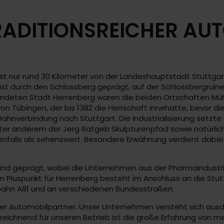
ADITIONSREICHER AU
 nur rund 30 Kilometer von der Landeshauptstadt Stuttgart 
 ist durch den Schlossberg geprägt, auf der Schlossbergruin
gründeten Stadt Herrenberg waren die beiden Ortschaften M
 von Tübingen, der bis 1382 die Herrschaft innehatte, bevor
ahnverbindung nach Stuttgart. Die Industrialisierung setzte
er anderem der Jerg Ratgeb Skulpturenpfad sowie natürlich d
nfalls als sehenswert. Besondere Erwähnung verdient dabei d
tand geprägt, wobei die Unternehmen aus der Pharmaindustri
n Pluspunkt für Herrenberg besteht im Anschluss an die Stut
obahn A81 und an verschiedenen Bundesstraßen.
iger Automobilpartner. Unser Unternehmen versteht sich au
ichnend für unseren Betrieb ist die große Erfahrung von meh