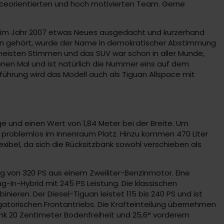
iceorientierten und hoch motivierten Team. Gerne
h im Jahr 2007 etwas Neues ausgedacht und kurzerhand
agen gehört, wurde der Name in demokratischer Abstimmung
meisten Stimmen und das SUV war schon in aller Munde,
onen Mal und ist natürlich die Nummer eins auf dem
führung wird das Modell auch als Tiguan Allspace mit
e und einen Wert von 1,84 Meter bei der Breite. Um
n problemlos im Innenraum Platz. Hinzu kommen 470 Liter
xibel, da sich die Rücksitzbank sowohl verschieben als
ng von 320 PS aus einem Zweiliter-Benzinmotor. Eine
g-In-Hybrid mit 245 PS Leistung. Die klassischen
eren. Der Diesel-Tiguan leistet 115 bis 240 PS und ist
igatorischen Frontantriebs. Die Krafteinteilung übernehmen
ank 20 Zentimeter Bodenfreiheit und 25,6° vorderem