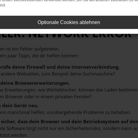
on dritten Werbetreibenden verwendet werden, um Sie auf anderen Webseiten zu ve
ind.
Optionale Cookies ablehnen
HLER: NETWORK ERROR
n ist ein Fehler aufgetreten.
 ein paar Tipps, die dir helfen können:
rüfe deine Firewall und deine Internetverbindung.
 andere Webseiten, zum Beispiel deine Suchmaschine?
 deine Browsererweiterungen.
 Erweiterungen, wie Werbeblocker, können das Laden bestimmter 
n Browser oder in einem privaten Fenster?
e dein Gerät neu.
ann manchmal helfen, vorübergehende Probleme zu beheben.
e sicher, dass dein Browser und dein Betriebssystem auf de
ete Software birgt nicht nur ein Sicherheitsrisiko, sondern kann
tützt werden.