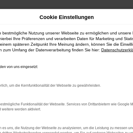
Cookie Einstellungen
ie bestmögliche Nutzung unserer Webseite zu ermöglichen und unsere
hierbei Ihre Präferenzen und verarbeiten Daten für Marketing und Stati
| Lieferservice nach Herrenberg
einem späteren Zeitpunkt Ihre Meinung ändern, können Sie die Einwillig
en zum Umfang der Datenverarbeitung finden Sie hier:
Datenschutzerkl
en | Lieferservice nach
en von uns eingesetzt:
RRENBERG – IHR VW TI
rlich, um die Kernfunktionalität der Webseite zu gewährleisten.
nberg suchen, empfehlen wir Ihnen einen VW Tiguan Gebrauch
estmögliche Funktionalität der Webseite. Services von Drittanbietern wie Google 
eitere werden aktiviert.
ch längst auf dem Weg zu einem Klassiker. Kennzeichnend ist
errenberg im Autohaus Daub kaufen, profitieren Sie von u
erst dann zufrieden, wenn keinerlei Mängel mehr existieren u
 es uns, die Nutzung der Webseite zu analysieren, um die Leistung zu messen u