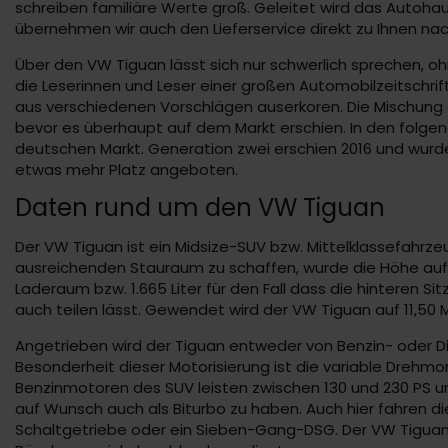
schreiben familiäre Werte groß. Geleitet wird das Autoha
übernehmen wir auch den Lieferservice direkt zu Ihnen na
Über den VW Tiguan lässt sich nur schwerlich sprechen,
die Leserinnen und Leser einer großen Automobilzeitschr
aus verschiedenen Vorschlägen auserkoren. Die Mischung 
bevor es überhaupt auf dem Markt erschien. In den folgen
deutschen Markt. Generation zwei erschien 2016 und wurde
etwas mehr Platz angeboten.
Daten rund um den VW Tiguan
Der VW Tiguan ist ein Midsize-SUV bzw. Mittelklassefahrze
ausreichenden Stauraum zu schaffen, wurde die Höhe auf 1
Laderaum bzw. 1.665 Liter für den Fall dass die hinteren S
auch teilen lässt. Gewendet wird der VW Tiguan auf 11,50 M
Angetrieben wird der Tiguan entweder von Benzin- oder Die
Besonderheit dieser Motorisierung ist die variable Drehmom
Benzinmotoren des SUV leisten zwischen 130 und 230 PS und
auf Wunsch auch als Biturbo zu haben. Auch hier fahren di
Schaltgetriebe oder ein Sieben-Gang-DSG. Der VW Tiguan i