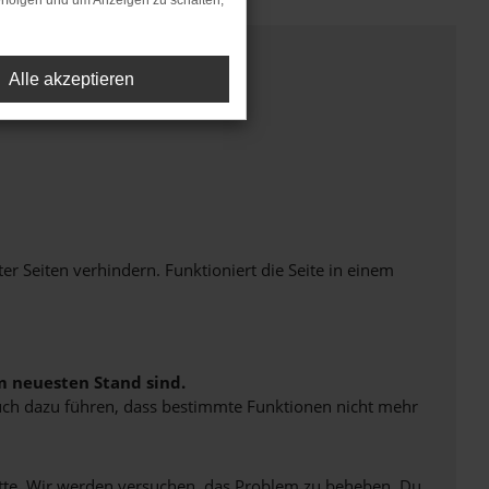
rfolgen und um Anzeigen zu schalten,
Alle akzeptieren
Seiten verhindern. Funktioniert die Seite in einem
m neuesten Stand sind.
 auch dazu führen, dass bestimmte Funktionen nicht mehr
bitte. Wir werden versuchen, das Problem zu beheben. Du