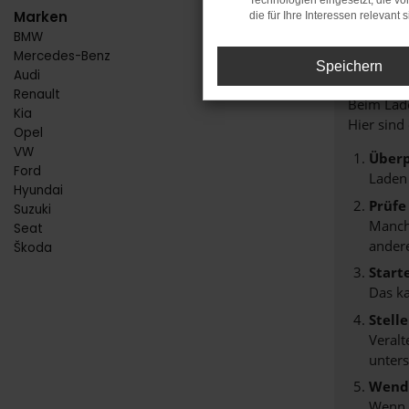
Technologien eingesetzt, die v
Marken
die für Ihre Interessen relevant s
BMW
FE
Mercedes-Benz
Speichern
Audi
Renault
Beim Lade
Kia
Hier sind
Opel
VW
Überp
Ford
Laden
Hyundai
Prüfe
Suzuki
Manche
Seat
andere
Škoda
Start
Das k
Stell
Veralt
unters
Wende
Wenn d