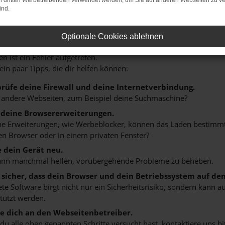
on dritten Werbetreibenden verwendet werden, um Sie auf anderen Webseiten zu ve
ind.
HLER: NETWORK ERROR
Optionale Cookies ablehnen
n ist ein Fehler aufgetreten.
 ein paar Tipps, die dir helfen können:
rüfe deine Firewall und deine Internetverbindung.
 andere Webseiten, zum Beispiel deine Suchmaschine?
 deine Browsererweiterungen.
 Erweiterungen, wie Werbeblocker, können das Laden bestimmter 
n Browser oder in einem privaten Fenster?
e dein Gerät neu.
ann manchmal helfen, vorübergehende Probleme zu beheben.
e sicher, dass dein Browser und dein Betriebssystem auf de
ete Software birgt nicht nur ein Sicherheitsrisiko, sondern kann
tützt werden.
 dich an den Webseitenbetreiber.
u alle oben genannten Schritte versucht hast, kontaktiere uns 