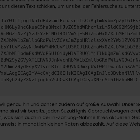
 uns diesen Text schicken, um uns bei der Fehlersuche zu unterst
CJuYW1lIjogIk5ldHdvcmtFcnJvciIsCiAgImNvbmZpZyI6IHs
0cHM6Ly9hcGkueC5ha3MtcHJvZC5hdWRhcmlzLm5ldC92MS9jb
TVmMGZmNzZjYzJkYzE1NDI4OTVmYjE5MiZmaWx0ZXJbMF1bZml
0ZXJbMV1bZmllbGRdPW1vZGVsJmZpbHRlclsxXVt2YWx1ZV09J
GE5YTUyMzAyNTAwMWY4MCUyMiU3RCU1RCZmaWx0ZXJbMV1bb3B
0ZXJbMl1bdmFsdWVdPSU1QiUyMlVTRUQlMjIlNUQmZmlsdGVyW
zBdW29yZGVyXT1ERVNDJnNvcnRbMV1bZmllbGRdPWlzVG9wJnN
pY2Umc29ydFsyXVtvcmRlcl09QVNDJmxpbWl0PTIwJnNraXA9M
WxsLAogICAgImV4cGVjdCI6IHsKICAgICAgInJlc3BvbnNlVHl
gInByb2dyZXNzIjogbnVsbCwKICAgICJyaXNreSI6IGZhbHNlC
ir genau hin und achten zudem auf große Auswahl. Unser Sort
ne sind wir bereits, jeden Suzuki Ignis Gebrauchtwagen dire
, was sich auch in der In-Zahlung-Nahme Ihres aktuellen Ge
eist in monatlich kleinen Raten abbezahlt. Auf diese Weis