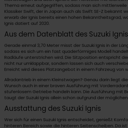
Thema erneut aufgegriffen, sodass man sich mittlerweile i
Klassiker Swift, der in Japan auch als Swift SE-Z bekannt w
erwarb der Ignis bereits einen hohen Bekanntheitsgrad, wa
Ignis datiert auf 2020.
Aus dem Datenblatt des Suzuki Ignis
Gerade einmal 3,70 Meter misst der Suzuki Ignis in der Lä
sodass es sich um ein fast quaderförmiges Modell handelt
Radläufe unterstrichen wird. Die Sitzposition entspricht d
nicht nur umklappbar, sondern lassen sich auch verschieben
Erreicht wird dieses Platzangebot in einem Fahrzeug von 
Allradantrieb in einem Kleinstwagen? Genau darin liegt die
Wunsch auch in einer braven Ausführung mit Vorderradantr
stufenlosem Getriebe handeln kann. Die Ausführung mit Be
taugt der Suzuki Ignis allein schon aufgrund der mögliche
Ausstattung des Suzuki Ignis
Wer sich für einen Suzuki Ignis entscheidet, genießt Komf
hinteren Bereich sowie die hinteren Seitenscheiben. Da is