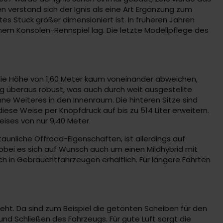
n verstand sich der Ignis als eine Art Ergänzung zum
tes Stück größer dimensioniert ist. In früheren Jahren
inem Konsolen-Rennspiel lag. Die letzte Modellpflege des
nd die Höhe von 1,60 Meter kaum voneinander abweichen,
g überaus robust, was auch durch weit ausgestellte
hne Weiteres in den Innenraum. Die hinteren Sitze sind
diese Weise per Knopfdruck auf bis zu 514 Liter erweitern.
ises von nur 9,40 Meter.
taunliche Offroad-Eigenschaften, ist allerdings auf
obei es sich auf Wunsch auch um einen Mildhybrid mit
h in Gebrauchtfahrzeugen erhältlich. Für längere Fahrten
eht. Da sind zum Beispiel die getönten Scheiben für den
und Schließen des Fahrzeugs. Für gute Luft sorgt die