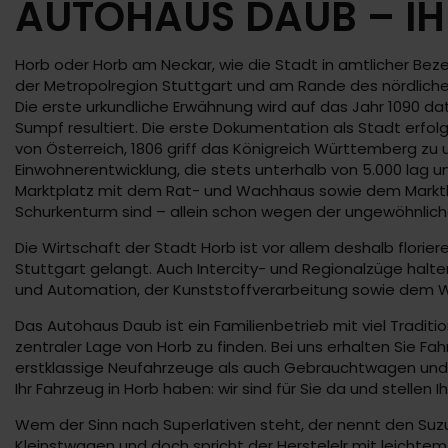
AUTOHAUS DAUB – IH
Horb oder Horb am Neckar, wie die Stadt in amtlicher Beze
der Metropolregion Stuttgart und am Rande des nördlichen 
Die erste urkundliche Erwähnung wird auf das Jahr 1090 da
Sumpf resultiert. Die erste Dokumentation als Stadt erfo
von Österreich, 1806 griff das Königreich Württemberg zu 
Einwohnerentwicklung, die stets unterhalb von 5.000 lag 
Marktplatz mit dem Rat- und Wachhaus sowie dem Marktbrun
Schurkenturm sind – allein schon wegen der ungewöhnlic
Die Wirtschaft der Stadt Horb ist vor allem deshalb flori
Stuttgart gelangt. Auch Intercity- und Regionalzüge hal
und Automation, der Kunststoffverarbeitung sowie dem W
Das Autohaus Daub ist ein Familienbetrieb mit viel Traditi
zentraler Lage von Horb zu finden. Bei uns erhalten Sie 
erstklassige Neufahrzeuge als auch Gebrauchtwagen und 
Ihr Fahrzeug in Horb haben: wir sind für Sie da und stellen
Wem der Sinn nach Superlativen steht, der nennt den Suzu
Kleinstwagen und doch spricht der Herstelelr mit leichte