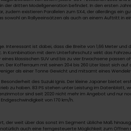
n der dritten Modellgeneration befindet. In den ersten Jahre
ar, zudem existieren Parallelen zum SX4, der allerdings ein gu
s sowohl an Rallyeeinsätzen als auch an einem Auftritt in e
nge. Interessant ist dabei, dass die Breite von 1,66 Meter u
. In Kombination mit dem Unterfahrschutz wirkt das Fahrzeu
er eines klassischen SUV und bis zu vier Erwachsene passen o
. Der Kofferraum mit seinen 204 bis 260 Liter lässt sich auf 
weniger als einer Tonne Gewicht und mitsamt eines Wendekre
 Besonderheit des Suzuki Ignis. Der kleine Japaner bietet ers
ieb zu haben. 83 PS stehen unter Leistung im Datenblatt, w
nzinmotor sind seit 2020 nicht mehr im Angebot und nur noc
n Endgeschwindigkeit von 170 km/h.
ort, der weit über das sonst im Segment übliche Maß hinausg
t natürlich auch eine ferngesteuerte Möglichkeit zum Öffnen 