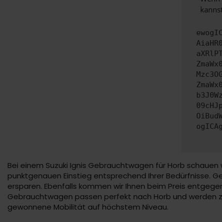
kannst
ewogI
AiaHR
aXRlP
ZmaWx
Mzc3O
ZmaWx
b3J0W
09cHJ
OiBud
ogICA
Bei einem Suzuki Ignis Gebrauchtwagen für Horb schauen w
punktgenauen Einstieg entsprechend Ihrer Bedürfnisse. Ger
ersparen. Ebenfalls kommen wir Ihnen beim Preis entgegen
Gebrauchtwagen passen perfekt nach Horb und werden zum
gewonnene Mobilität auf höchstem Niveau.