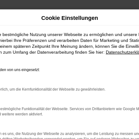
Cookie Einstellungen
ie bestmögliche Nutzung unserer Webseite zu ermöglichen und unsere
hierbei Ihre Präferenzen und verarbeiten Daten für Marketing und Stati
| Lieferservice nach Horb
einem späteren Zeitpunkt Ihre Meinung ändern, können Sie die Einwillig
en zum Umfang der Datenverarbeitung finden Sie hier:
Datenschutzerkl
agen | Lieferservice nac
en von uns eingesetzt:
RB – IHR SUZUKI IGN
rlich, um die Kernfunktionalität der Webseite zu gewährleisten.
uchen, empfehlen wir Ihnen einen Suzuki Ignis Gebrauchtwage
gst auf dem Weg zu einem Klassiker. Kennzeichnend ist das h
Autohaus Daub kaufen, profitieren Sie von unseren hohen Q
estmögliche Funktionalität der Webseite. Services von Drittanbietern wie Google 
eitere werden aktiviert.
 wenn keinerlei Mängel mehr existieren und stellen dies durc
 es uns, die Nutzung der Webseite zu analysieren, um die Leistung zu messen u