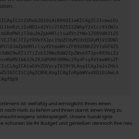
ützen:
KICAgICJtZXRob2QiOiAiR0VUIiwKICAgICJ1cmwiOi
GllbnRzLzIxNDIvd2Vic2l0ZS12ZWhpY2xlcz93ZWJz
lbGRdPWlzT3duJmZpbHRlclswXVt2YWx1ZV09dHJ1ZS
TVCJTdCJTIyYXVkYXJpc19pZCUyMiUzQSUyMjViODNl
dPUlOJmZpbHRlclsyXVtmaWVsZF09dXNhZ2VTdGF0ZS
zJdW29wXT1JTiZzb3J0WzBdW2ZpZWxkXT1pc093biZz
vcnRbMV1bb3JkZXJdPURFU0Mmc29ydFsyXVtmaWVsZF
CIsCiAgICAiaGVhZGVycyI6IHt9LAogICAgImJvZHki
wZSI6ICIiCiAgICB9LAogICAgInRpbWVvdXQiOiAwLA
iAgfQp9
iment ist vielfältig und ermöglicht Ihnen einen
kt nach Horb zu liefern und Ihnen damit einen Weg zu
brauchtwagens widerspiegelt. Unsere Suzuki Ignis
e schonen Sie Ihr Budget und genießen dennoch Ihre neu