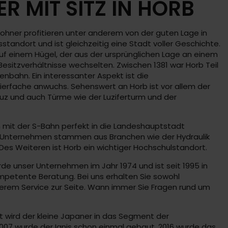
 MIT SITZ IN HORB
nwohner profitieren unter anderem von der guten Lage in
tandort und ist gleichzeitig eine Stadt voller Geschichte.
 auf einem Hügel, der aus der ursprünglichen Lage an einem
esitzverhältnisse wechselten. Zwischen 1381 war Horb Teil
nbahn. Ein interessanter Aspekt ist die
ierfache anwuchs. Sehenswert an Horb ist vor allem der
euz und auch Türme wie der Luziferturm und der
ch mit der S-Bahn perfekt in die Landeshauptstadt
lt. Unternehmen stammen aus Branchen wie der Hydraulik
s Weiteren ist Horb ein wichtiger Hochschulstandort.
rde unser Unternehmen im Jahr 1974 und ist seit 1995 in
mpetente Beratung. Bei uns erhalten Sie sowohl
erem Service zur Seite. Wann immer Sie Fragen rund um
t wird der kleine Japaner in das Segment der
007 wurde der Ignis schon einmal gebaut, 2016 wurde das