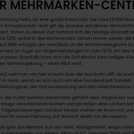
R MEHRMARKEN-CENTER
ichnung heißt, ist eine große Kreisstadt. Die rund 25.000 Ei
Schwarzwalds. Horb gilt als überaus attraktiver Wirtschaftss
tiert. Schon zu dieser Zeit befand sich die heutige Altstadt
lgte 1228, wobei in den kommenden Jahren immer wieder die B
und 1866 erfolgte der Anschluss an die Württembergische Eise
und erst im Zuge von Eingemeindungen im Jahr 1975 um das V
nen. Ebenfalls lohnt sich die Stiftskirche zum Heiligen Kr
hen Namensgebung – einen Blick wert.
erend, weil man von hier sowohl über die Autobahn A81 als au
ten in Horb, womit es sich auch um eine Pendlerstadt hande
erkzeugbau, der Holzverarbeitung und dem Maschinenbau. De
on, der in der zweiten Generation geführt wird. Gegründet wu
Fahrzeuge verschiedener Marken und genießen eine rundum ko
Tageszulassungen. Darüber hinaus stehen wir Ihnen mit uns
 Ihnen Ihr neues Fahrzeug auf Wunsch direkt vor die Haustür.
ki Ignis das kleinste SUV der Welt. Wohlgemerkt: eingeordne
m Augenzwinkern von einem „Micro-SUV“. Zwischen 2000 und 2