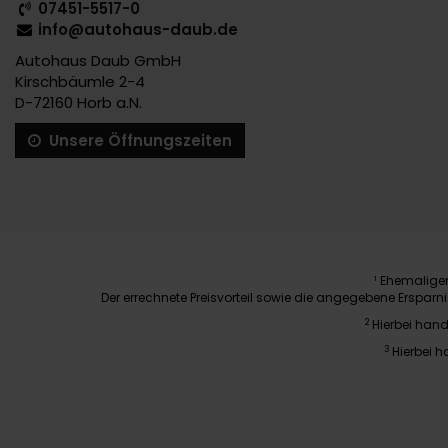
07451-5517-0
info@autohaus-daub.de
Autohaus Daub GmbH
Kirschbäumle 2-4
D-72160 Horb a.N.
Unsere Öffnungszeiten
Ehemaliger 
1
Der errechnete Preisvorteil sowie die angegebene Erspar
2
Hierbei hand
3
Hierbei h