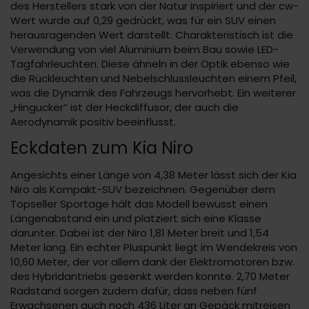
des Herstellers stark von der Natur inspiriert und der cw-
Wert wurde auf 0,29 gedrückt, was für ein SUV einen
herausragenden Wert darstellt. Charakteristisch ist die
Verwendung von viel Aluminium beim Bau sowie LED-
Tagfahrleuchten. Diese ähneln in der Optik ebenso wie
die Rückleuchten und Nebelschlussleuchten einem Pfeil,
was die Dynamik des Fahrzeugs hervorhebt. Ein weiterer
„Hingucker“ ist der Heckdiffusor, der auch die
Aerodynamik positiv beeinflusst.
Eckdaten zum Kia Niro
Angesichts einer Länge von 4,38 Meter lässt sich der Kia
Niro als Kompakt-SUV bezeichnen. Gegenüber dem
Topseller Sportage hält das Modell bewusst einen
Längenabstand ein und platziert sich eine Klasse
darunter. Dabei ist der Niro 1,81 Meter breit und 1,54
Meter lang. Ein echter Pluspunkt liegt im Wendekreis von
10,60 Meter, der vor allem dank der Elektromotoren bzw.
des Hybridantriebs gesenkt werden konnte. 2,70 Meter
Radstand sorgen zudem dafür, dass neben fünf
Erwachsenen auch noch 436 Liter an Gepäck mitreisen