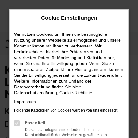
Zum
Hauptinhalt
Cookie Einstellungen
springen
Wir nutzen Cookies, um Ihnen die bestmögliche
Nutzung unserer Webseite zu ermöglichen und unsere
Startseite
Nagold
Kia
Kia Niro
Kia Niro Neuwagen |
Kommunikation mit Ihnen zu verbessern. Wir
Lieferservice nach Nagold
berücksichtigen hierbei Ihre Präferenzen und
verarbeiten Daten für Marketing und Statistiken nur,
wenn Sie uns Ihre Einwilligung geben. Wenn Sie zu
Kia Niro Neuwagen |
einem späteren Zeitpunkt Ihre Meinung ändern, können
Sie die Einwilligung jederzeit für die Zukunft widerrufen.
Lieferservice nach
Weitere Informationen zum Umfang der
Datenverarbeitung finden Sie hier:
Nagold
Datenschutzerklärung
,
Cookie-Richtlinie
.
Impressum
KIA NIRO NEUWAGEN –
Folgende Kategorien von Cookies werden von uns eingesetzt:
EXTRAKLASSE FÜR NAGOLD
Essentiell
Diese Technologien sind erforderlich, um die
Kernfunktionalität der Webseite zu gewährleisten.