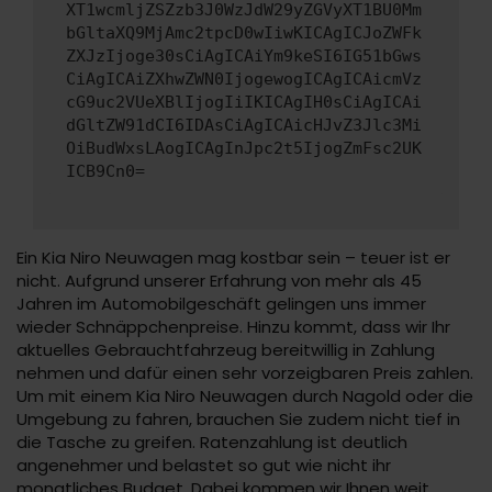
XT1wcmljZSZzb3J0WzJdW29yZGVyXT1BU0Mm
bGltaXQ9MjAmc2tpcD0wIiwKICAgICJoZWFk
ZXJzIjoge30sCiAgICAiYm9keSI6IG51bGws
CiAgICAiZXhwZWN0IjogewogICAgICAicmVz
cG9uc2VUeXBlIjogIiIKICAgIH0sCiAgICAi
dGltZW91dCI6IDAsCiAgICAicHJvZ3Jlc3Mi
OiBudWxsLAogICAgInJpc2t5IjogZmFsc2UK
ICB9Cn0=
Ein Kia Niro Neuwagen mag kostbar sein – teuer ist er
nicht. Aufgrund unserer Erfahrung von mehr als 45
Jahren im Automobilgeschäft gelingen uns immer
wieder Schnäppchenpreise. Hinzu kommt, dass wir Ihr
aktuelles Gebrauchtfahrzeug bereitwillig in Zahlung
nehmen und dafür einen sehr vorzeigbaren Preis zahlen.
Um mit einem Kia Niro Neuwagen durch Nagold oder die
Umgebung zu fahren, brauchen Sie zudem nicht tief in
die Tasche zu greifen. Ratenzahlung ist deutlich
angenehmer und belastet so gut wie nicht ihr
monatliches Budget. Dabei kommen wir Ihnen weit