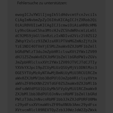
Fehlersuche zu unterstützen:
ewogICJuYW1lIjogIk5ldHdvcmtFcnJvciIs
CiAgImNvbmZpZyI6IHsKICAgICJtZXRob2Qi
OiAiR0VUIiwKICAgICJ1cmwiOiAiaHR0cHM6
Ly9hcGkueC5ha3MtcHJvZC5hdWRhcmlzLm5l
dC92MS9jbGllbnRzLzIxNDIvd2Vic2l0ZS12
ZWhpY2xlcz93ZWJzaXRlPTVmMGZmNzZjYzJk
YzE1NDI4OTVmYjE5MiZmaWx0ZXJbMF1bZmll
bGRdPWlzT3duJmZpbHRlclswXVt2YWx1ZV09
dHJ1ZSZmaWx0ZXJbMV1bZmllbGRdPW1vZGVs
JmZpbHRlclsxXVt2YWx1ZV09JTVCJTdCJTIy
YXVkYXJpc19pZCUyMiUzQSUyMjViODNlMzc3
OGE5YTUyMzAyNTAwMjBmNiUyMiU3RCU1RCZm
aWx0ZXJbMV1bb3BdPUlOJmZpbHRlclsyXVtm
aWVsZF09dXNhZ2VTdGF0ZSZmaWx0ZXJbMl1b
dmFsdWVdPSU1QiUyMk5FVyUyMiU1RCZmaWx0
ZXJbMl1bb3BdPUlOJnNvcnRbMF1bZmllbGRd
PWlzT3duJnNvcnRbMF1bb3JkZXJdPURFU0Mm
c29ydFsxXVtmaWVsZF09aXNUb3Amc29ydFsx
XVtvcmRlcl09REVTQyZzb3J0WzJdW2ZpZWxk