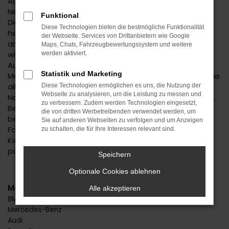
Autofans und -experten geraten bereits bei der
Nennung des Kia Niro Neuwagens in Begeisterung.
Funktional
Dieses Fahrzeug hat einfach alles, was man sich in der
Diese Technologien bieten die bestmögliche Funktionalität
heutigen Zeit für seine Mobilität in Nagold oder einem
der Webseite. Services von Drittanbietern wie Google
anderen Ort wünscht. Da ist das Design, das immer
Maps, Chats, Fahrzeugbewertungssystem und weitere
wieder gelobt wird, da sind aber auch die zahlreichen
werden aktiviert.
Ausstattungsmerkmale und die effiziente
Statistik und Marketing
Motorisierung. Mit einem Kia Niro Neuwagen machen Sie
alles richtig und dürfen sich für Ihr neues Fahrzeug in
Diese Technologien ermöglichen es uns, die Nutzung der
Webseite zu analysieren, um die Leistung zu messen und
Nagold auch noch auf einen erstklassigen Preis freuen.
zu verbessern. Zudem werden Technologien eingesetzt,
Beim Autohaus Daub setzen wir auf Individualität und
die von dritten Werbetreibenden verwendet werden, um
beraten Sie immer persönlich und mit größter
Sie auf anderen Webseiten zu verfolgen und um Anzeigen
Fachkompetenz. Wir stellen sicher, dass Sie exakt den
zu schalten, die für Ihre Interessen relevant sind.
Kia Niro Neuwagen erhalten, der zu Ihnen und Nagold
passt.
Speichern
Optionale Cookies ablehnen
Marken
Alle akzeptieren
BMW
Mercedes-Benz
Audi