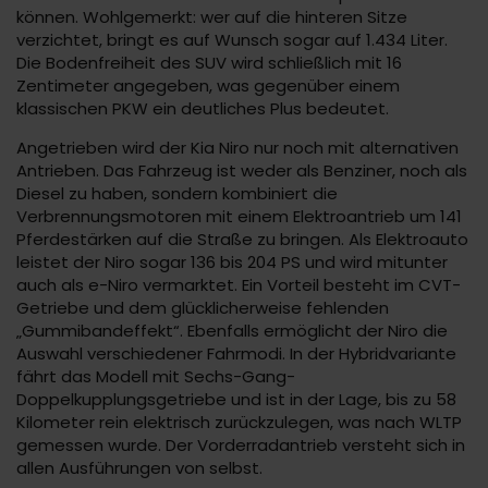
können. Wohlgemerkt: wer auf die hinteren Sitze
verzichtet, bringt es auf Wunsch sogar auf 1.434 Liter.
Die Bodenfreiheit des SUV wird schließlich mit 16
Zentimeter angegeben, was gegenüber einem
klassischen PKW ein deutliches Plus bedeutet.
Angetrieben wird der Kia Niro nur noch mit alternativen
Antrieben. Das Fahrzeug ist weder als Benziner, noch als
Diesel zu haben, sondern kombiniert die
Verbrennungsmotoren mit einem Elektroantrieb um 141
Pferdestärken auf die Straße zu bringen. Als Elektroauto
leistet der Niro sogar 136 bis 204 PS und wird mitunter
auch als e-Niro vermarktet. Ein Vorteil besteht im CVT-
Getriebe und dem glücklicherweise fehlenden
„Gummibandeffekt“. Ebenfalls ermöglicht der Niro die
Auswahl verschiedener Fahrmodi. In der Hybridvariante
fährt das Modell mit Sechs-Gang-
Doppelkupplungsgetriebe und ist in der Lage, bis zu 58
Kilometer rein elektrisch zurückzulegen, was nach WLTP
gemessen wurde. Der Vorderradantrieb versteht sich in
allen Ausführungen von selbst.