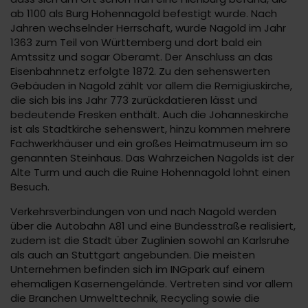
ab 1100 als Burg Hohennagold befestigt wurde. Nach
Jahren wechselnder Herrschaft, wurde Nagold im Jahr
1363 zum Teil von Württemberg und dort bald ein
Amtssitz und sogar Oberamt. Der Anschluss an das
Eisenbahnnetz erfolgte 1872. Zu den sehenswerten
Gebäuden in Nagold zählt vor allem die Remigiuskirche,
die sich bis ins Jahr 773 zurückdatieren lässt und
bedeutende Fresken enthält. Auch die Johanneskirche
ist als Stadtkirche sehenswert, hinzu kommen mehrere
Fachwerkhäuser und ein großes Heimatmuseum im so
genannten Steinhaus. Das Wahrzeichen Nagolds ist der
Alte Turm und auch die Ruine Hohennagold lohnt einen
Besuch.
Verkehrsverbindungen von und nach Nagold werden
über die Autobahn A81 und eine Bundesstraße realisiert,
zudem ist die Stadt über Zuglinien sowohl an Karlsruhe
als auch an Stuttgart angebunden. Die meisten
Unternehmen befinden sich im INGpark auf einem
ehemaligen Kasernengelände. Vertreten sind vor allem
die Branchen Umwelttechnik, Recycling sowie die