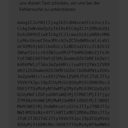
uns diesen Text schicken, um uns bei der
Fehlersuche zu unterstützen:
ewogICJuYW1lIjogIk5ldHdvcmtFcnJvciIs
CiAgImNvbmZpZyI6IHsKICAgICJtZXRob2Qi
OiAiR0VUIiwKICAgICJ1cmwiOiAiaHR0cHM6
Ly9hcGkueC5ha3MtcHJvZC5hdWRhcmlzLm5l
dC92MS9jbGllbnRzLzIxNDIvd2Vic2l0ZS12
ZWhpY2xlcz93ZWJzaXRlPTVmMGZmNzZjYzJk
YzE1NDI4OTVmYjE5MiZmaWx0ZXJbMF1bZmll
bGRdPWlzT3duJmZpbHRlclswXVt2YWx1ZV09
dHJ1ZSZmaWx0ZXJbMV1bZmllbGRdPW1vZGVs
JmZpbHRlclsxXVt2YWx1ZV09JTVCJTdCJTIy
YXVkYXJpc19pZCUyMiUzQSUyMjViODNlMzc3
OGE5YTUyMzAyNTAwMTg2MyUyMiU3RCUyQyU3
QiUyMmF1ZGFyaXNfaWQlMjIlM0ElMjI1Yjgz
ZTM3NzhhOWE1MjMwMjUwMDFiODQlMjIlN0Ql
MkMlN0IlMjJhdWRhcmlzX2lkJTIyJTNBJTIy
NWI4M2UzNzc4YTlhNTIzMDI1MDAxZDUzJTIy
JTdEJTJDJTdCJTIyYXVkYXJpc19pZCUyMiUz
QSUyMjViODNlMzc3OGE5YTUyMzAyNTAwMWQ3