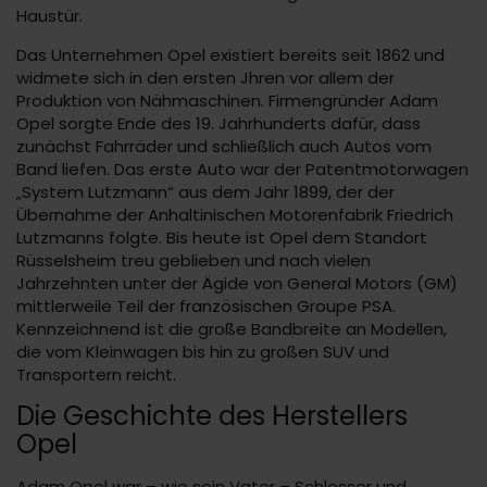
Haustür.
Das Unternehmen Opel existiert bereits seit 1862 und
widmete sich in den ersten Jhren vor allem der
Produktion von Nähmaschinen. Firmengründer Adam
Opel sorgte Ende des 19. Jahrhunderts dafür, dass
zunächst Fahrräder und schließlich auch Autos vom
Band liefen. Das erste Auto war der Patentmotorwagen
„System Lutzmann“ aus dem Jahr 1899, der der
Übernahme der Anhaltinischen Motorenfabrik Friedrich
Lutzmanns folgte. Bis heute ist Opel dem Standort
Rüsselsheim treu geblieben und nach vielen
Jahrzehnten unter der Ägide von General Motors (GM)
mittlerweile Teil der französischen Groupe PSA.
Kennzeichnend ist die große Bandbreite an Modellen,
die vom Kleinwagen bis hin zu großen SUV und
Transportern reicht.
Die Geschichte des Herstellers
Opel
Adam Opel war – wie sein Vater – Schlosser und