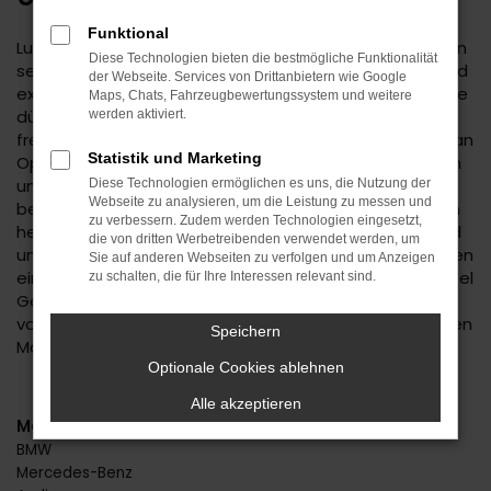
Funktional
Lust auf einen Spartipp aus dem Autohaus Daub? Dann
Diese Technologien bieten die bestmögliche Funktionalität
setzen Sie auf einen Opel Gebrauchtwagen. Für Nagold
der Webseite. Services von Drittanbietern wie Google
existiert keine günstigere Variante der Mobilität und Sie
Maps, Chats, Fahrzeugbewertungssystem und weitere
dürfen sich auf ein rundum zuverlässiges Fahrzeug
werden aktiviert.
freuen. Wir bieten Ihnen nicht nur eine große Auswahl an
Statistik und Marketing
Opel Gebrauchtwagen für Nagold, sondern auch einen
umfassenden Service. Das beginnt mit der Beratung,
Diese Technologien ermöglichen es uns, die Nutzung der
Webseite zu analysieren, um die Leistung zu messen und
bei der wir Ihnen erst einmal genau zuhören. Wir finden
zu verbessern. Zudem werden Technologien eingesetzt,
heraus, welches Fahrzeug das passende für Sie ist und
die von dritten Werbetreibenden verwendet werden, um
unterbreiten Ihnen auf Basis Ihrer individuellen Vorgaben
Sie auf anderen Webseiten zu verfolgen und um Anzeigen
eine Reihe von Vorschlägen. Wenn wir uns für einen Opel
zu schalten, die für Ihre Interessen relevant sind.
Gebrauchtwagen entschieden haben, profitieren Sie
von unserer meist großen Auswahl an unterschiedlichen
Speichern
Modellen.
Optionale Cookies ablehnen
Alle akzeptieren
Marken
BMW
Mercedes-Benz