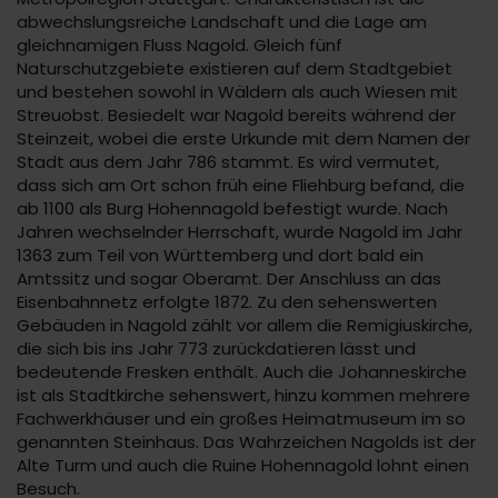
abwechslungsreiche Landschaft und die Lage am
gleichnamigen Fluss Nagold. Gleich fünf
Naturschutzgebiete existieren auf dem Stadtgebiet
und bestehen sowohl in Wäldern als auch Wiesen mit
Streuobst. Besiedelt war Nagold bereits während der
Steinzeit, wobei die erste Urkunde mit dem Namen der
Stadt aus dem Jahr 786 stammt. Es wird vermutet,
dass sich am Ort schon früh eine Fliehburg befand, die
ab 1100 als Burg Hohennagold befestigt wurde. Nach
Jahren wechselnder Herrschaft, wurde Nagold im Jahr
1363 zum Teil von Württemberg und dort bald ein
Amtssitz und sogar Oberamt. Der Anschluss an das
Eisenbahnnetz erfolgte 1872. Zu den sehenswerten
Gebäuden in Nagold zählt vor allem die Remigiuskirche,
die sich bis ins Jahr 773 zurückdatieren lässt und
bedeutende Fresken enthält. Auch die Johanneskirche
ist als Stadtkirche sehenswert, hinzu kommen mehrere
Fachwerkhäuser und ein großes Heimatmuseum im so
genannten Steinhaus. Das Wahrzeichen Nagolds ist der
Alte Turm und auch die Ruine Hohennagold lohnt einen
Besuch.