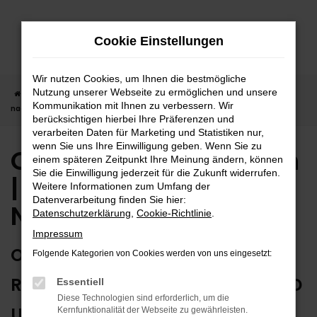
Zum
Hauptinhalt
Cookie Einstellungen
springen
Wir nutzen Cookies, um Ihnen die bestmögliche
Nutzung unserer Webseite zu ermöglichen und unsere
Startseite
Nagold
Opel
Opel Gebrauchtwagen | Lieferservice
Kommunikation mit Ihnen zu verbessern. Wir
nach Nagold
berücksichtigen hierbei Ihre Präferenzen und
verarbeiten Daten für Marketing und Statistiken nur,
wenn Sie uns Ihre Einwilligung geben. Wenn Sie zu
Opel Gebrauchtwagen
einem späteren Zeitpunkt Ihre Meinung ändern, können
Sie die Einwilligung jederzeit für die Zukunft widerrufen.
| Lieferservice nach
Weitere Informationen zum Umfang der
Datenverarbeitung finden Sie hier:
Nagold
Datenschutzerklärung
,
Cookie-Richtlinie
.
Impressum
OPEL GEBRAUCHTWAGEN:
Folgende Kategorien von Cookies werden von uns eingesetzt:
RUNDUM ZUVERLÄSSIG IN NAGOLD
Essentiell
Diese Technologien sind erforderlich, um die
UNTERWEGS
Kernfunktionalität der Webseite zu gewährleisten.