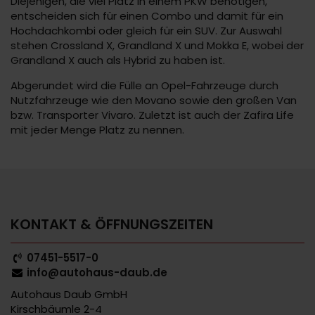
Diejenigen, die viel Platz in einem PKW benötigen,
entscheiden sich für einen Combo und damit für ein
Hochdachkombi oder gleich für ein SUV. Zur Auswahl
stehen Crossland X, Grandland X und Mokka E, wobei der
Grandland X auch als Hybrid zu haben ist.
Abgerundet wird die Fülle an Opel-Fahrzeuge durch
Nutzfahrzeuge wie den Movano sowie den großen Van
bzw. Transporter Vivaro. Zuletzt ist auch der Zafira Life
mit jeder Menge Platz zu nennen.
KONTAKT & ÖFFNUNGSZEITEN
07451-5517-0
info@autohaus-daub.de
Autohaus Daub GmbH
Kirschbäumle 2-4