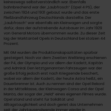
keineswegs selbstverständlich war. Ebenfalls
bahnbrechend war der „Laubfrosch“ (Opel 4 PS), der
zwischen 1924 und 1931 gebaut wurde und das erste
Fließbandfahrzeug Deutschlands darstellte. Der
„Laubfrosch“ war ebenfalls ein Kleinwagen und sorgte
dafür, dass der aufstrebende Autobauer im Jahr 1929
von General Motors übernommen wurde. Zu dieser Zeit
lag der Marktanteil Opels in Deutschland bei stolzen 44
Prozent.
Mit GM wurden die Produktionskapazitäten spürbar
gesteigert. Noch vor dem Zweiten Weltkrieg erschienen
der P4, der Olympia und vor allem der Kadett, Kapitän
und Admiral. Den letztgenannten Fahrzeugen war der
große Erfolg jedoch erst nach Kriegsende beschert,
wobei vor allem der Kadett, der heute Astra heißt, ein
Dauerbrenner ist. Auch zu nennen sind der Opel Rekord
in der Mittelklasse, der Kleinwagen Corsa und der Opel
Manta, der sogar der „Held“ eines eigenen Filmes wurde.
Opel stand und steht für Solidität und
Alltagstauglichkeit und doch geriet das Unternehmen
seit der Jahrtausendwende immer wieder in