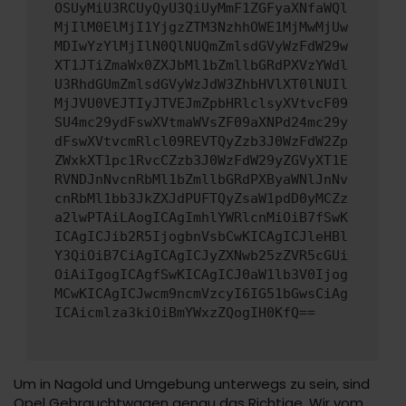
OSUyMiU3RCUyQyU3QiUyMmF1ZGFyaXNfaWQl
MjIlM0ElMjI1YjgzZTM3NzhhOWE1MjMwMjUw
MDIwYzYlMjIlN0QlNUQmZmlsdGVyWzFdW29w
XT1JTiZmaWx0ZXJbMl1bZmllbGRdPXVzYWdl
U3RhdGUmZmlsdGVyWzJdW3ZhbHVlXT0lNUIl
MjJVU0VEJTIyJTVEJmZpbHRlclsyXVtvcF09
SU4mc29ydFswXVtmaWVsZF09aXNPd24mc29y
dFswXVtvcmRlcl09REVTQyZzb3J0WzFdW2Zp
ZWxkXT1pc1RvcCZzb3J0WzFdW29yZGVyXT1E
RVNDJnNvcnRbMl1bZmllbGRdPXByaWNlJnNv
cnRbMl1bb3JkZXJdPUFTQyZsaW1pdD0yMCZz
a2lwPTAiLAogICAgImhlYWRlcnMiOiB7fSwK
ICAgICJib2R5IjogbnVsbCwKICAgICJleHBl
Y3QiOiB7CiAgICAgICJyZXNwb25zZVR5cGUi
OiAiIgogICAgfSwKICAgICJ0aW1lb3V0Ijog
MCwKICAgICJwcm9ncmVzcyI6IG51bGwsCiAg
ICAicmlza3kiOiBmYWxzZQogIH0KfQ==
Um in Nagold und Umgebung unterwegs zu sein, sind
Opel Gebrauchtwagen genau das Richtige. Wir vom