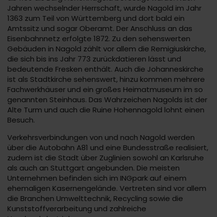
Jahren wechselnder Herrschaft, wurde Nagold im Jahr
1363 zum Teil von Württemberg und dort bald ein
Amtssitz und sogar Oberamt. Der Anschluss an das
Eisenbahnnetz erfolgte 1872. Zu den sehenswerten
Gebäuden in Nagold zählt vor allem die Remigiuskirche,
die sich bis ins Jahr 773 zurückdatieren lässt und
bedeutende Fresken enthält. Auch die Johanneskirche
ist als Stadtkirche sehenswert, hinzu kommen mehrere
Fachwerkhäuser und ein großes Heimatmuseum im so
genannten Steinhaus. Das Wahrzeichen Nagolds ist der
Alte Turm und auch die Ruine Hohennagold lohnt einen
Besuch.
Verkehrsverbindungen von und nach Nagold werden
über die Autobahn A81 und eine Bundesstraße realisiert,
zudem ist die Stadt über Zuglinien sowohl an Karlsruhe
als auch an Stuttgart angebunden. Die meisten
Unternehmen befinden sich im INGpark auf einem
ehemaligen Kasernengelände. Vertreten sind vor allem
die Branchen Umwelttechnik, Recycling sowie die
Kunststoffverarbeitung und zahlreiche