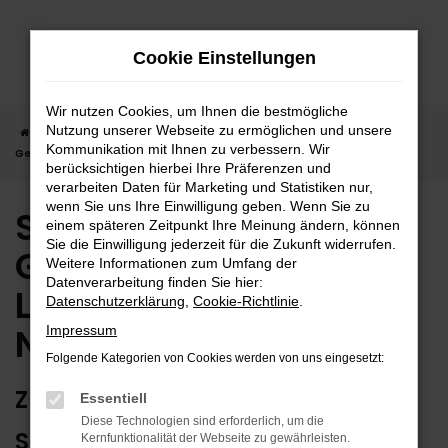
Zum
Hauptinhalt
Cookie Einstellungen
springen
Wir nutzen Cookies, um Ihnen die bestmögliche
Nutzung unserer Webseite zu ermöglichen und unsere
Startseite
Nagold
Suzuki
Suzuki Ignis
Suzuki Ignis
Kommunikation mit Ihnen zu verbessern. Wir
Gebrauchtwagen | Lieferservice nach Nagold
berücksichtigen hierbei Ihre Präferenzen und
verarbeiten Daten für Marketing und Statistiken nur,
wenn Sie uns Ihre Einwilligung geben. Wenn Sie zu
Suzuki Ignis
einem späteren Zeitpunkt Ihre Meinung ändern, können
Sie die Einwilligung jederzeit für die Zukunft widerrufen.
Gebrauchtwagen |
Weitere Informationen zum Umfang der
Datenverarbeitung finden Sie hier:
Lieferservice nach
Datenschutzerklärung
,
Cookie-Richtlinie
.
Nagold
Impressum
Folgende Kategorien von Cookies werden von uns eingesetzt:
ZUVERLÄSSIG FÜR NAGOLD – IHR
Essentiell
Diese Technologien sind erforderlich, um die
SUZUKI IGNIS GEBRAUCHTWAGEN
Kernfunktionalität der Webseite zu gewährleisten.