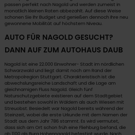
passen perfekt nach Nagold und werden zumeist in
monatlich kleinen Raten abbezahlt. Auf diese Weise
schonen Sie Ihr Budget und genießen dennoch Ihre neu
gewonnene Mobilität auf höchstem Niveau.
AUTO FÜR NAGOLD GESUCHT?
DANN AUF ZUM AUTOHAUS DAUB
Nagold ist eine 22.000 Einwohner- Stadt im nördlichen
Schwarzwald und liegt damit noch am Rand der
Metropolregion Stuttgart. Charakteristisch ist die
abwechslungsreiche Landschaft und die Lage am
gleichnamigen Fluss Nagold. Gleich fünf
Naturschutzgebiete existieren auf dem Stadtgebiet
und bestehen sowohl in Wäldern als auch Wiesen mit
Streuobst. Besiedelt war Nagold bereits während der
Steinzeit, wobei die erste Urkunde mit dem Namen der
Stadt aus dem Jahr 786 stammt. Es wird vermutet,
dass sich am Ort schon früh eine Fliehburg befand, die
ab 1100 als Burg Hohennagold befestigt wurde. Nach