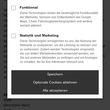
Funktional
Wenn Sie einen zuverlässigen Mobilitätspartner für
Diese Technologien bieten die bestmögliche Funktionalität
Nagold suchen, empfehlen wir Ihnen einen Suzuki Ignis
der Webseite. Services von Drittanbietern wie Google
Gebrauchtwagen. Dieses Modell hat in jeder bisherigen
Maps, Chats, Fahrzeugbewertungssystem und weitere
Generation seine Langlebigkeit unter Beweis gestellt
werden aktiviert.
und befindet sich längst auf dem Weg zu einem
Klassiker. Kennzeichnend ist das hohe
Statistik und Marketing
Ausstattungslevel sowie die Effizienz der Motoren.
Diese Technologien ermöglichen es uns, die Nutzung der
Wenn Sie Ihren Suzuki Ignis Gebrauchtwagen für Nagold
Webseite zu analysieren, um die Leistung zu messen und
zu verbessern. Zudem werden Technologien eingesetzt,
im Autohaus Daub kaufen, profitieren Sie von unseren
die von dritten Werbetreibenden verwendet werden, um
hohen Qualitätsmaßstäben. Jedes Fahrzeug unterläuft
Sie auf anderen Webseiten zu verfolgen und um Anzeigen
vor dem Verkauf eine Fülle an Tests. Wir sind erst dann
zu schalten, die für Ihre Interessen relevant sind.
zufrieden, wenn keinerlei Mängel mehr existieren und
stellen dies durch die hohe Kompetenz und Erfahrung
Speichern
unserer Kfz-Meisterwerkstatt sicher.
Optionale Cookies ablehnen
Alle akzeptieren
Marken
BMW
Mercedes-Benz