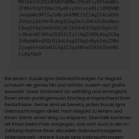
MV1bb3JkZXJdPURFU0Mmc29ydFsyXVtmaWVs
ZF09cHJpY2Umc29ydFsyXVtvcmRlcl09QVND
JmxpbWl0PTIwJnNraXA9MCIsCiAgICAiaGVh
ZGVycyI6IHt9LAogICAgImJvZHkiOiBudWxs
LAogICAgImV4cGVjdCI6IHsKICAgICAgInJl
c3BvbnNlVHlwZSI6ICIiCiAgICB9LAogICAg
InRpbWVvdXQiOiAwLAogICAgInByb2dyZXNz
IjogbnVsbCwKICAgICJyaXNreSI6IGZhbHNl
CiAgfQp9
Bei einem Suzuki Ignis Gebrauchtwagen für Nagold
schauen wir genau hin und achten zudem auf große
Auswahl. Unser Sortiment ist vielfältig und ermöglicht
Ihnen einen punktgenauen Einstieg entsprechend Ihrer
Bedürfnisse. Gerne sind wir bereits, jeden Suzuki Ignis
Gebrauchtwagen direkt nach Nagold zu liefern und
Ihnen damit einen Weg zu ersparen. Ebenfalls kommen
wir Ihnen beim Preis entgegen, was sich auch in der In-
Zahlung-Nahme Ihres aktuellen Gebrauchtwagens
widerspiegelt. Unsere Suzuki Ignis Gebrauchtwagen