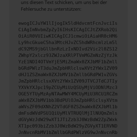
uns diesen Text schicken, um uns bei der
Fehlersuche zu unterstützen:
ewogICJuYW1lIjogIk5ldHdvcmtFcnJvciIs
CiAgImNvbmZpZyI6IHsKICAgICJtZXRob2Qi
OiAiR0VUIiwKICAgICJ1cmwiOiAiaHR0cHM6
Ly9hcGkueC5ha3MtcHJvZC5hdWRhcmlzLm5l
dC92MS9jbGllbnRzLzIxNDIvd2Vic2l0ZS12
ZWhpY2xlcz93ZWJzaXRlPTVmMGZmNzZjYzJk
YzE1NDI4OTVmYjE5MiZmaWx0ZXJbMF1bZmll
bGRdPWlzT3duJmZpbHRlclswXVt2YWx1ZV09
dHJ1ZSZmaWx0ZXJbMV1bZmllbGRdPW1vZGVs
JmZpbHRlclsxXVt2YWx1ZV09JTVCJTdCJTIy
YXVkYXJpc19pZCUyMiUzQSUyMjViODNlMzc3
OGE5YTUyMzAyNTAwMWY4MCUyMiU3RCU1RCZm
aWx0ZXJbMV1bb3BdPUlOJmZpbHRlclsyXVtm
aWVsZF09dXNhZ2VTdGF0ZSZmaWx0ZXJbMl1b
dmFsdWVdPSU1QiUyMlVTRUQlMjIlNUQmZmls
dGVyWzJdW29wXT1JTiZzb3J0WzBdW2ZpZWxk
XT1pc093biZzb3J0WzBdW29yZGVyXT1ERVND
JnNvcnRbMV1bZmllbGRdPWlzVG9wJnNvcnRb