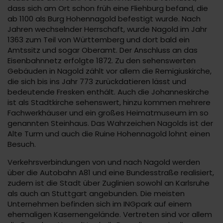
dass sich am Ort schon früh eine Fliehburg befand, die
ab 1100 als Burg Hohennagold befestigt wurde. Nach
Jahren wechselnder Herrschaft, wurde Nagold im Jahr
1363 zum Teil von Württemberg und dort bald ein
Amtssitz und sogar Oberamt. Der Anschluss an das
Eisenbahnnetz erfolgte 1872. Zu den sehenswerten
Gebäuden in Nagold zählt vor allem die Remigiuskirche,
die sich bis ins Jahr 773 zurückdatieren lässt und
bedeutende Fresken enthält. Auch die Johanneskirche
ist als Stadtkirche sehenswert, hinzu kommen mehrere
Fachwerkhäuser und ein großes Heimatmuseum im so
genannten Steinhaus. Das Wahrzeichen Nagolds ist der
Alte Turm und auch die Ruine Hohennagold lohnt einen
Besuch.
Verkehrsverbindungen von und nach Nagold werden
über die Autobahn A81 und eine Bundesstraße realisiert,
zudem ist die Stadt über Zuglinien sowohl an Karlsruhe
als auch an Stuttgart angebunden. Die meisten
Unternehmen befinden sich im INGpark auf einem
ehemaligen Kasernengelände. Vertreten sind vor allem