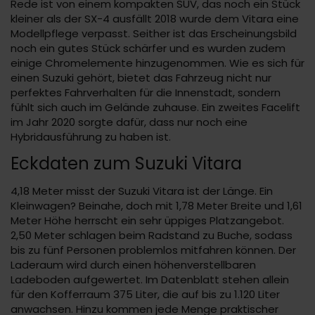
Rede ist von einem kompakten SUV, das noch ein Stück
kleiner als der SX-4 ausfällt 2018 wurde dem Vitara eine
Modellpflege verpasst. Seither ist das Erscheinungsbild
noch ein gutes Stück schärfer und es wurden zudem
einige Chromelemente hinzugenommen. Wie es sich für
einen Suzuki gehört, bietet das Fahrzeug nicht nur
perfektes Fahrverhalten für die Innenstadt, sondern
fühlt sich auch im Gelände zuhause. Ein zweites Facelift
im Jahr 2020 sorgte dafür, dass nur noch eine
Hybridausführung zu haben ist.
Eckdaten zum Suzuki Vitara
4,18 Meter misst der Suzuki Vitara ist der Länge. Ein
Kleinwagen? Beinahe, doch mit 1,78 Meter Breite und 1,61
Meter Höhe herrscht ein sehr üppiges Platzangebot.
2,50 Meter schlagen beim Radstand zu Buche, sodass
bis zu fünf Personen problemlos mitfahren können. Der
Laderaum wird durch einen höhenverstellbaren
Ladeboden aufgewertet. Im Datenblatt stehen allein
für den Kofferraum 375 Liter, die auf bis zu 1.120 Liter
anwachsen. Hinzu kommen jede Menge praktischer