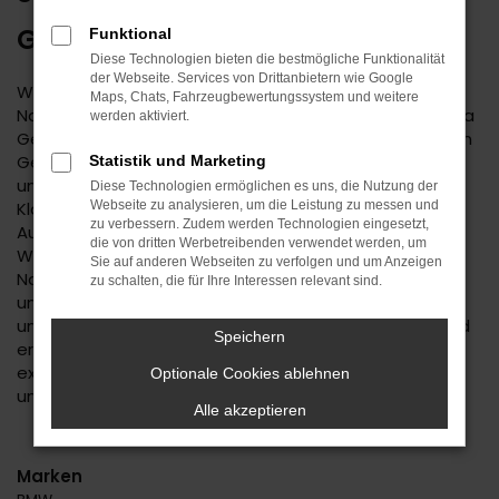
GEBRAUCHTWAGEN
Funktional
Diese Technologien bieten die bestmögliche Funktionalität
der Webseite. Services von Drittanbietern wie Google
Wenn Sie einen zuverlässigen Mobilitätspartner für
Maps, Chats, Fahrzeugbewertungssystem und weitere
Nagold suchen, empfehlen wir Ihnen einen Suzuki Vitara
werden aktiviert.
Gebrauchtwagen. Dieses Modell hat in jeder bisherigen
Generation seine Langlebigkeit unter Beweis gestellt
Statistik und Marketing
und befindet sich längst auf dem Weg zu einem
Diese Technologien ermöglichen es uns, die Nutzung der
Klassiker. Kennzeichnend ist das hohe
Webseite zu analysieren, um die Leistung zu messen und
zu verbessern. Zudem werden Technologien eingesetzt,
Ausstattungslevel sowie die Effizienz der Motoren.
die von dritten Werbetreibenden verwendet werden, um
Wenn Sie Ihren Suzuki Vitara Gebrauchtwagen für
Sie auf anderen Webseiten zu verfolgen und um Anzeigen
Nagold im Autohaus Daub kaufen, profitieren Sie von
zu schalten, die für Ihre Interessen relevant sind.
unseren hohen Qualitätsmaßstäben. Jedes Fahrzeug
unterläuft vor dem Verkauf eine Fülle an Tests. Wir sind
Speichern
erst dann zufrieden, wenn keinerlei Mängel mehr
existieren und stellen dies durch die hohe Kompetenz
Optionale Cookies ablehnen
und Erfahrung unserer Kfz-Meisterwerkstatt sicher.
Alle akzeptieren
Marken