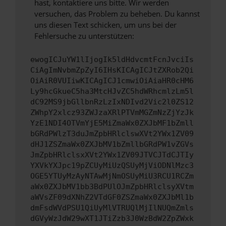
hast, kontaktiere uns bitte. Wir werden
versuchen, das Problem zu beheben. Du kannst
uns diesen Text schicken, um uns bei der
Fehlersuche zu unterstützen:
ewogICJuYW1lIjogIk5ldHdvcmtFcnJvciIs
CiAgImNvbmZpZyI6IHsKICAgICJtZXRob2Qi
OiAiR0VUIiwKICAgICJ1cmwiOiAiaHR0cHM6
Ly9hcGkueC5ha3MtcHJvZC5hdWRhcmlzLm5l
dC92MS9jbGllbnRzLzIxNDIvd2Vic2l0ZS12
ZWhpY2xlcz93ZWJzaXRlPTVmMGZmNzZjYzJk
YzE1NDI4OTVmYjE5MiZmaWx0ZXJbMF1bZmll
bGRdPWlzT3duJmZpbHRlclswXVt2YWx1ZV09
dHJ1ZSZmaWx0ZXJbMV1bZmllbGRdPW1vZGVs
JmZpbHRlclsxXVt2YWx1ZV09JTVCJTdCJTIy
YXVkYXJpc19pZCUyMiUzQSUyMjViODNlMzc3
OGE5YTUyMzAyNTAwMjNmOSUyMiU3RCU1RCZm
aWx0ZXJbMV1bb3BdPUlOJmZpbHRlclsyXVtm
aWVsZF09dXNhZ2VTdGF0ZSZmaWx0ZXJbMl1b
dmFsdWVdPSU1QiUyMlVTRUQlMjIlNUQmZmls
dGVyWzJdW29wXT1JTiZzb3J0WzBdW2ZpZWxk