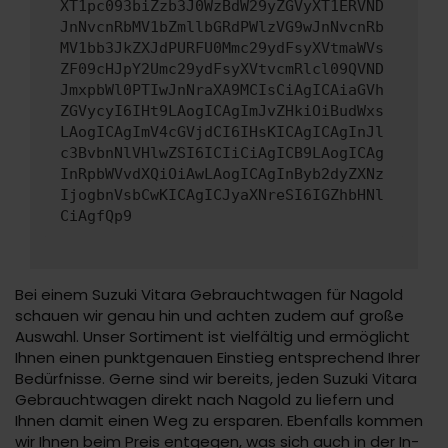
XT1pc093biZzb3J0WzBdW29yZGVyXT1ERVND
JnNvcnRbMV1bZmllbGRdPWlzVG9wJnNvcnRb
MV1bb3JkZXJdPURFU0Mmc29ydFsyXVtmaWVs
ZF09cHJpY2Umc29ydFsyXVtvcmRlcl09QVND
JmxpbWl0PTIwJnNraXA9MCIsCiAgICAiaGVh
ZGVycyI6IHt9LAogICAgImJvZHkiOiBudWxs
LAogICAgImV4cGVjdCI6IHsKICAgICAgInJl
c3BvbnNlVHlwZSI6ICIiCiAgICB9LAogICAg
InRpbWVvdXQiOiAwLAogICAgInByb2dyZXNz
IjogbnVsbCwKICAgICJyaXNreSI6IGZhbHNl
CiAgfQp9
Bei einem Suzuki Vitara Gebrauchtwagen für Nagold
schauen wir genau hin und achten zudem auf große
Auswahl. Unser Sortiment ist vielfältig und ermöglicht
Ihnen einen punktgenauen Einstieg entsprechend Ihrer
Bedürfnisse. Gerne sind wir bereits, jeden Suzuki Vitara
Gebrauchtwagen direkt nach Nagold zu liefern und
Ihnen damit einen Weg zu ersparen. Ebenfalls kommen
wir Ihnen beim Preis entgegen, was sich auch in der In-