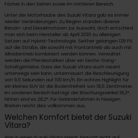
Fächer in den Seiten sowie im mittleren Bereich.
Unter der Motorhaube des Suzuki Vitara gab es immer
wieder Veränderungen. Zu Beginn standen diverse
Benzin- und Dieselmotoren zur Auswahl, doch entschied
man sich beim Hersteller ab April 2020 zu alleinigen
Setzen auf Hybrid-Technologie. Seither gelangen 129 PS
auf die Straße, die sowohl mit Frontantrieb als auch mit
Allradantrieb kombiniert werden können. Verwaltet
werden die Pferdestärken über ein Sechs-Gang-
Schaltgetriebe. Dass der Suzuki Vitara auch rasant
unterwegs sein kann, untermauert die Beschleunigung
von 9,5 Sekunden auf 100 km/h. Ein echtes Highlight für
ein kleines SUV ist die Bodenfreiheit von 18,5 Zentimeter.
Im vorderen Bereich beträgt der Böschungswinkel 18,2°,
hinten sind es 28,2°. Für Geländefahrten in hiesigen
Breiten reicht dies vollkommen aus.
Welchen Komfort bietet der Suzuki
Vitara?
Wer in einen Suzuki Vitara steigt, braucht nicht auf