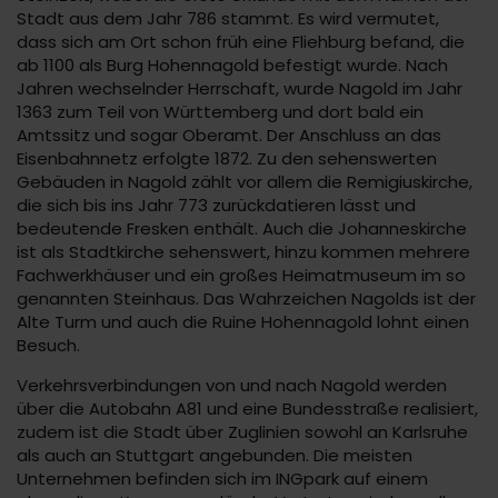
Stadt aus dem Jahr 786 stammt. Es wird vermutet,
dass sich am Ort schon früh eine Fliehburg befand, die
ab 1100 als Burg Hohennagold befestigt wurde. Nach
Jahren wechselnder Herrschaft, wurde Nagold im Jahr
1363 zum Teil von Württemberg und dort bald ein
Amtssitz und sogar Oberamt. Der Anschluss an das
Eisenbahnnetz erfolgte 1872. Zu den sehenswerten
Gebäuden in Nagold zählt vor allem die Remigiuskirche,
die sich bis ins Jahr 773 zurückdatieren lässt und
bedeutende Fresken enthält. Auch die Johanneskirche
ist als Stadtkirche sehenswert, hinzu kommen mehrere
Fachwerkhäuser und ein großes Heimatmuseum im so
genannten Steinhaus. Das Wahrzeichen Nagolds ist der
Alte Turm und auch die Ruine Hohennagold lohnt einen
Besuch.
Verkehrsverbindungen von und nach Nagold werden
über die Autobahn A81 und eine Bundesstraße realisiert,
zudem ist die Stadt über Zuglinien sowohl an Karlsruhe
als auch an Stuttgart angebunden. Die meisten
Unternehmen befinden sich im INGpark auf einem