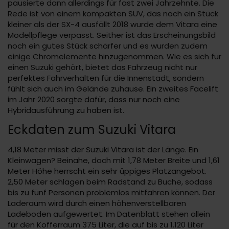
pausierte dann allerdings für fast zwei Jahrzehnte. Die
Rede ist von einem kompakten SUV, das noch ein Stück
kleiner als der SX-4 ausfällt 2018 wurde dem Vitara eine
Modellpflege verpasst. Seither ist das Erscheinungsbild
noch ein gutes Stück schärfer und es wurden zudem
einige Chromelemente hinzugenommen. Wie es sich für
einen Suzuki gehört, bietet das Fahrzeug nicht nur
perfektes Fahrverhalten für die Innenstadt, sondern
fühlt sich auch im Gelände zuhause. Ein zweites Facelift
im Jahr 2020 sorgte dafür, dass nur noch eine
Hybridausführung zu haben ist.
Eckdaten zum Suzuki Vitara
4,18 Meter misst der Suzuki Vitara ist der Länge. Ein
Kleinwagen? Beinahe, doch mit 1,78 Meter Breite und 1,61
Meter Höhe herrscht ein sehr üppiges Platzangebot.
2,50 Meter schlagen beim Radstand zu Buche, sodass
bis zu fünf Personen problemlos mitfahren können. Der
Laderaum wird durch einen höhenverstellbaren
Ladeboden aufgewertet. Im Datenblatt stehen allein
für den Kofferraum 375 Liter, die auf bis zu 1.120 Liter