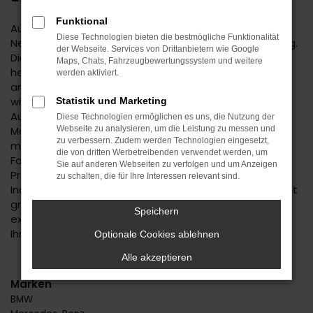
Funktional
Autofans und -experten geraten bereits bei der
Diese Technologien bieten die bestmögliche Funktionalität
Nennung des Suzuki Vitara Neuwagens in Begeisterung.
der Webseite. Services von Drittanbietern wie Google
Dieses Fahrzeug hat einfach alles, was man sich in der
Maps, Chats, Fahrzeugbewertungssystem und weitere
heutigen Zeit für seine Mobilität in Nagold oder einem
werden aktiviert.
anderen Ort wünscht. Da ist das Design, das immer
wieder gelobt wird, da sind aber auch die zahlreichen
Statistik und Marketing
Ausstattungsmerkmale und die effiziente
Diese Technologien ermöglichen es uns, die Nutzung der
Motorisierung. Mit einem Suzuki Vitara Neuwagen
Webseite zu analysieren, um die Leistung zu messen und
zu verbessern. Zudem werden Technologien eingesetzt,
machen Sie alles richtig und dürfen sich für Ihr neues
die von dritten Werbetreibenden verwendet werden, um
Fahrzeug in Nagold auch noch auf einen erstklassigen
Sie auf anderen Webseiten zu verfolgen und um Anzeigen
Preis freuen. Beim Autohaus Daub setzen wir auf
zu schalten, die für Ihre Interessen relevant sind.
Individualität und beraten Sie immer persönlich und mit
größter Fachkompetenz. Wir stellen sicher, dass Sie
Speichern
exakt den Suzuki Vitara Neuwagen erhalten, der zu
Ihnen und Nagold passt.
Optionale Cookies ablehnen
Alle akzeptieren
Marken
BMW