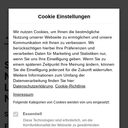
Zum
Hauptinhalt
Cookie Einstellungen
springen
Wir nutzen Cookies, um Ihnen die bestmögliche
Nutzung unserer Webseite zu ermöglichen und unsere
Startseite
Nagold
Suzuki
Suzuki Vitara
Suzuki Vitara
Kommunikation mit Ihnen zu verbessern. Wir
Neuwagen | Lieferservice nach Nagold
berücksichtigen hierbei Ihre Präferenzen und
verarbeiten Daten für Marketing und Statistiken nur,
wenn Sie uns Ihre Einwilligung geben. Wenn Sie zu
Suzuki Vitara
einem späteren Zeitpunkt Ihre Meinung ändern, können
Sie die Einwilligung jederzeit für die Zukunft widerrufen.
Neuwagen |
Weitere Informationen zum Umfang der
Datenverarbeitung finden Sie hier:
Lieferservice nach
Datenschutzerklärung
,
Cookie-Richtlinie
.
Nagold
Impressum
Folgende Kategorien von Cookies werden von uns eingesetzt:
SUZUKI VITARA NEUWAGEN –
Essentiell
Diese Technologien sind erforderlich, um die
EXTRAKLASSE FÜR NAGOLD
Kernfunktionalität der Webseite zu gewährleisten.