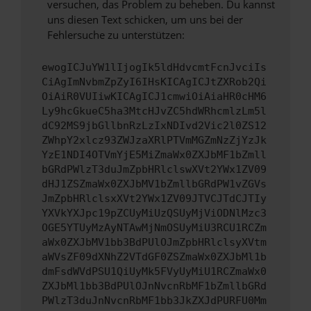
versuchen, das Problem zu beheben. Du kannst
uns diesen Text schicken, um uns bei der
Fehlersuche zu unterstützen:
ewogICJuYW1lIjogIk5ldHdvcmtFcnJvciIs
CiAgImNvbmZpZyI6IHsKICAgICJtZXRob2Qi
OiAiR0VUIiwKICAgICJ1cmwiOiAiaHR0cHM6
Ly9hcGkueC5ha3MtcHJvZC5hdWRhcmlzLm5l
dC92MS9jbGllbnRzLzIxNDIvd2Vic2l0ZS12
ZWhpY2xlcz93ZWJzaXRlPTVmMGZmNzZjYzJk
YzE1NDI4OTVmYjE5MiZmaWx0ZXJbMF1bZmll
bGRdPWlzT3duJmZpbHRlclswXVt2YWx1ZV09
dHJ1ZSZmaWx0ZXJbMV1bZmllbGRdPW1vZGVs
JmZpbHRlclsxXVt2YWx1ZV09JTVCJTdCJTIy
YXVkYXJpc19pZCUyMiUzQSUyMjViODNlMzc3
OGE5YTUyMzAyNTAwMjNmOSUyMiU3RCU1RCZm
aWx0ZXJbMV1bb3BdPUlOJmZpbHRlclsyXVtm
aWVsZF09dXNhZ2VTdGF0ZSZmaWx0ZXJbMl1b
dmFsdWVdPSU1QiUyMk5FVyUyMiU1RCZmaWx0
ZXJbMl1bb3BdPUlOJnNvcnRbMF1bZmllbGRd
PWlzT3duJnNvcnRbMF1bb3JkZXJdPURFU0Mm