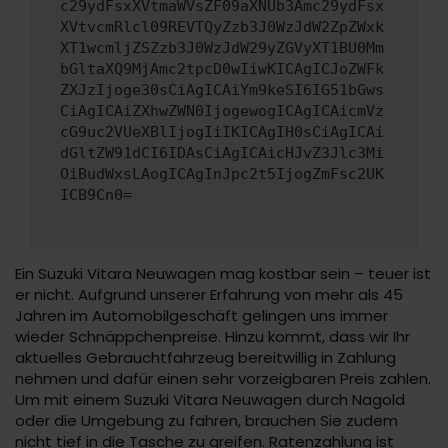
c29ydFsxXVtmaWVsZF09aXNUb3Amc29ydFsx
XVtvcmRlcl09REVTQyZzb3J0WzJdW2ZpZWxk
XT1wcmljZSZzb3J0WzJdW29yZGVyXT1BU0Mm
bGltaXQ9MjAmc2tpcD0wIiwKICAgICJoZWFk
ZXJzIjoge30sCiAgICAiYm9keSI6IG51bGws
CiAgICAiZXhwZWN0IjogewogICAgICAicmVz
cG9uc2VUeXBlIjogIiIKICAgIH0sCiAgICAi
dGltZW91dCI6IDAsCiAgICAicHJvZ3Jlc3Mi
OiBudWxsLAogICAgInJpc2t5IjogZmFsc2UK
ICB9Cn0=
Ein Suzuki Vitara Neuwagen mag kostbar sein – teuer ist
er nicht. Aufgrund unserer Erfahrung von mehr als 45
Jahren im Automobilgeschäft gelingen uns immer
wieder Schnäppchenpreise. Hinzu kommt, dass wir Ihr
aktuelles Gebrauchtfahrzeug bereitwillig in Zahlung
nehmen und dafür einen sehr vorzeigbaren Preis zahlen.
Um mit einem Suzuki Vitara Neuwagen durch Nagold
oder die Umgebung zu fahren, brauchen Sie zudem
nicht tief in die Tasche zu greifen. Ratenzahlung ist