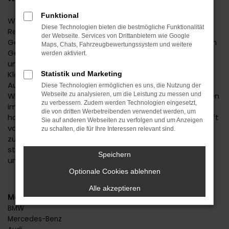
Funktional
Wenn Sie einen zuverlässigen Mobilitätspartner für
Diese Technologien bieten die bestmögliche Funktionalität
Reutlingen suchen, empfehlen wir Ihnen einen Audi Q5
der Webseite. Services von Drittanbietern wie Google
Gebrauchtwagen. Dieses Modell hat in jeder bisherigen
Maps, Chats, Fahrzeugbewertungssystem und weitere
Generation seine Langlebigkeit unter Beweis gestellt
werden aktiviert.
und befindet sich längst auf dem Weg zu einem
Klassiker. Kennzeichnend ist das hohe
Statistik und Marketing
Ausstattungslevel sowie die Effizienz der Motoren.
Diese Technologien ermöglichen es uns, die Nutzung der
Wenn Sie Ihren Audi Q5 Gebrauchtwagen für Reutlingen
Webseite zu analysieren, um die Leistung zu messen und
zu verbessern. Zudem werden Technologien eingesetzt,
im Autohaus Daub kaufen, profitieren Sie von unseren
die von dritten Werbetreibenden verwendet werden, um
hohen Qualitätsmaßstäben. Jedes Fahrzeug unterläuft
Sie auf anderen Webseiten zu verfolgen und um Anzeigen
vor dem Verkauf eine Fülle an Tests. Wir sind erst dann
zu schalten, die für Ihre Interessen relevant sind.
zufrieden, wenn keinerlei Mängel mehr existieren und
stellen dies durch die hohe Kompetenz und Erfahrung
Speichern
unserer Kfz-Meisterwerkstatt sicher.
Optionale Cookies ablehnen
Alle akzeptieren
Marken
BMW
Mercedes-Benz