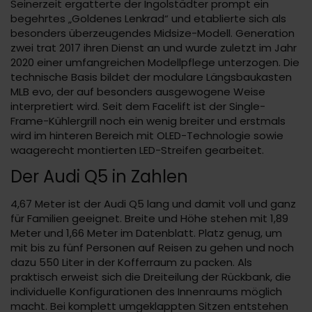
Seinerzeit ergatterte der Ingolstädter prompt ein
begehrtes „Goldenes Lenkrad“ und etablierte sich als
besonders überzeugendes Midsize-Modell. Generation
zwei trat 2017 ihren Dienst an und wurde zuletzt im Jahr
2020 einer umfangreichen Modellpflege unterzogen. Die
technische Basis bildet der modulare Längsbaukasten
MLB evo, der auf besonders ausgewogene Weise
interpretiert wird. Seit dem Facelift ist der Single-
Frame-Kühlergrill noch ein wenig breiter und erstmals
wird im hinteren Bereich mit OLED-Technologie sowie
waagerecht montierten LED-Streifen gearbeitet.
Der Audi Q5 in Zahlen
4,67 Meter ist der Audi Q5 lang und damit voll und ganz
für Familien geeignet. Breite und Höhe stehen mit 1,89
Meter und 1,66 Meter im Datenblatt. Platz genug, um
mit bis zu fünf Personen auf Reisen zu gehen und noch
dazu 550 Liter in der Kofferraum zu packen. Als
praktisch erweist sich die Dreiteilung der Rückbank, die
individuelle Konfigurationen des Innenraums möglich
macht. Bei komplett umgeklappten Sitzen entstehen