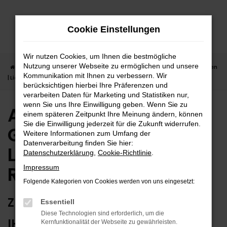
Zum
Hauptinhalt
Cookie Einstellungen
springen
Wir nutzen Cookies, um Ihnen die bestmögliche
Nutzung unserer Webseite zu ermöglichen und unsere
Startseite
Reutlingen
Audi
Audi Q5
Audi Q5 Gebrauchtwagen
Kommunikation mit Ihnen zu verbessern. Wir
| Lieferservice nach Reutlingen
berücksichtigen hierbei Ihre Präferenzen und
verarbeiten Daten für Marketing und Statistiken nur,
wenn Sie uns Ihre Einwilligung geben. Wenn Sie zu
Audi Q5
einem späteren Zeitpunkt Ihre Meinung ändern, können
Sie die Einwilligung jederzeit für die Zukunft widerrufen.
Gebrauchtwagen |
Weitere Informationen zum Umfang der
Datenverarbeitung finden Sie hier:
Lieferservice nach
Datenschutzerklärung
,
Cookie-Richtlinie
.
Reutlingen
Impressum
Folgende Kategorien von Cookies werden von uns eingesetzt:
ZUVERLÄSSIG FÜR REUTLINGEN –
Essentiell
Diese Technologien sind erforderlich, um die
IHR AUDI Q5 GEBRAUCHTWAGEN
Kernfunktionalität der Webseite zu gewährleisten.