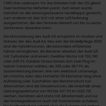
1.560 Liter Laderaum. Für das Einladen hält der Q5 gleich
zwei technische Helferlein parat. Zum einen wurde
natürlich an die sensorgesteuerte Heckklappe gedacht,
zum anderen ist das SUV mit einer Luftfederung
ausgestattet, die den hinteren Bereich um bis zu sechs
Zentimeter absenken kann.
Die Motorisierung des Audi Q5 entspricht im Großen und
Ganzen der des Audi A4. Neu seit der Modellpflege 2020
sind die Hybridmotoren, die besonders effizientes
Fahren ermöglichen. Als Benziner arbeitet der Audi Q5
mit Turbolader und einem Zweiliter-Motor mit 150, 190
oder 245 PS. Darüber hinaus lassen sich zwei Plug-In-
Hybrid-Varianten wählen, die 299 oder 367 PS als
Systemleistung bieten. Wer rein elektrisch unterwegs
ein möchte, kann dies immerhin 50 Kilometer lang ohne
Aufladung oder Zuschalten des Benzinmotors tun.
Alternativen sind die Dieselmotoren, die innerhalb eines
Leistungsspektrums von 163 bis 347 PS im SQ5 TDI
reichen. Gefahren wird stets mit Allradantrieb und nur
der Einstiegsdiesel ist auch mit Frontantrieb zu haben.
Die Kraftverteilung erfolgt über die S-tronic mit sieben