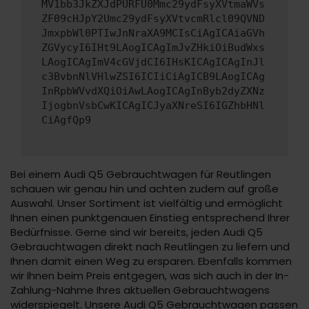
MV1bb3JkZXJdPURFU0Mmc29ydFsyXVtmaWVs
ZF09cHJpY2Umc29ydFsyXVtvcmRlcl09QVND
JmxpbWl0PTIwJnNraXA9MCIsCiAgICAiaGVh
ZGVycyI6IHt9LAogICAgImJvZHkiOiBudWxs
LAogICAgImV4cGVjdCI6IHsKICAgICAgInJl
c3BvbnNlVHlwZSI6ICIiCiAgICB9LAogICAg
InRpbWVvdXQiOiAwLAogICAgInByb2dyZXNz
IjogbnVsbCwKICAgICJyaXNreSI6IGZhbHNl
CiAgfQp9
Bei einem Audi Q5 Gebrauchtwagen für Reutlingen
schauen wir genau hin und achten zudem auf große
Auswahl. Unser Sortiment ist vielfältig und ermöglicht
Ihnen einen punktgenauen Einstieg entsprechend Ihrer
Bedürfnisse. Gerne sind wir bereits, jeden Audi Q5
Gebrauchtwagen direkt nach Reutlingen zu liefern und
Ihnen damit einen Weg zu ersparen. Ebenfalls kommen
wir Ihnen beim Preis entgegen, was sich auch in der In-
Zahlung-Nahme Ihres aktuellen Gebrauchtwagens
widerspiegelt. Unsere Audi Q5 Gebrauchtwagen passen