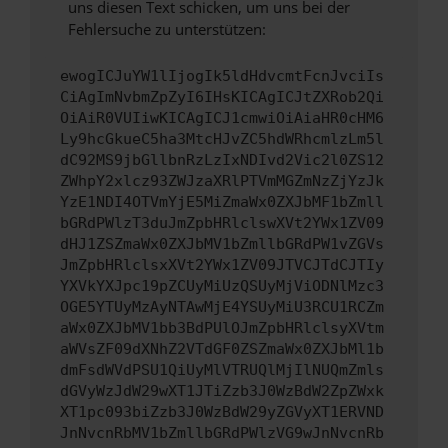
uns diesen Text schicken, um uns bei der
Fehlersuche zu unterstützen:
ewogICJuYW1lIjogIk5ldHdvcmtFcnJvciIs
CiAgImNvbmZpZyI6IHsKICAgICJtZXRob2Qi
OiAiR0VUIiwKICAgICJ1cmwiOiAiaHR0cHM6
Ly9hcGkueC5ha3MtcHJvZC5hdWRhcmlzLm5l
dC92MS9jbGllbnRzLzIxNDIvd2Vic2l0ZS12
ZWhpY2xlcz93ZWJzaXRlPTVmMGZmNzZjYzJk
YzE1NDI4OTVmYjE5MiZmaWx0ZXJbMF1bZmll
bGRdPWlzT3duJmZpbHRlclswXVt2YWx1ZV09
dHJ1ZSZmaWx0ZXJbMV1bZmllbGRdPW1vZGVs
JmZpbHRlclsxXVt2YWx1ZV09JTVCJTdCJTIy
YXVkYXJpc19pZCUyMiUzQSUyMjViODNlMzc3
OGE5YTUyMzAyNTAwMjE4YSUyMiU3RCU1RCZm
aWx0ZXJbMV1bb3BdPUlOJmZpbHRlclsyXVtm
aWVsZF09dXNhZ2VTdGF0ZSZmaWx0ZXJbMl1b
dmFsdWVdPSU1QiUyMlVTRUQlMjIlNUQmZmls
dGVyWzJdW29wXT1JTiZzb3J0WzBdW2ZpZWxk
XT1pc093biZzb3J0WzBdW29yZGVyXT1ERVND
JnNvcnRbMV1bZmllbGRdPWlzVG9wJnNvcnRb