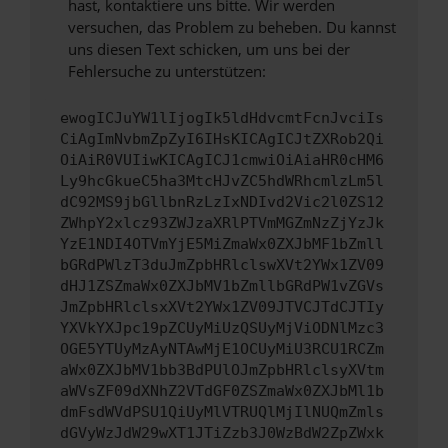
hast, kontaktiere uns bitte. Wir werden
versuchen, das Problem zu beheben. Du kannst
uns diesen Text schicken, um uns bei der
Fehlersuche zu unterstützen:
ewogICJuYW1lIjogIk5ldHdvcmtFcnJvciIs
CiAgImNvbmZpZyI6IHsKICAgICJtZXRob2Qi
OiAiR0VUIiwKICAgICJ1cmwiOiAiaHR0cHM6
Ly9hcGkueC5ha3MtcHJvZC5hdWRhcmlzLm5l
dC92MS9jbGllbnRzLzIxNDIvd2Vic2l0ZS12
ZWhpY2xlcz93ZWJzaXRlPTVmMGZmNzZjYzJk
YzE1NDI4OTVmYjE5MiZmaWx0ZXJbMF1bZmll
bGRdPWlzT3duJmZpbHRlclswXVt2YWx1ZV09
dHJ1ZSZmaWx0ZXJbMV1bZmllbGRdPW1vZGVs
JmZpbHRlclsxXVt2YWx1ZV09JTVCJTdCJTIy
YXVkYXJpc19pZCUyMiUzQSUyMjViODNlMzc3
OGE5YTUyMzAyNTAwMjE1OCUyMiU3RCU1RCZm
aWx0ZXJbMV1bb3BdPUlOJmZpbHRlclsyXVtm
aWVsZF09dXNhZ2VTdGF0ZSZmaWx0ZXJbMl1b
dmFsdWVdPSU1QiUyMlVTRUQlMjIlNUQmZmls
dGVyWzJdW29wXT1JTiZzb3J0WzBdW2ZpZWxk