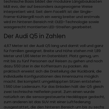
technische Basis bildet der modulare Längsbaukasten
MLB evo, der auf besonders ausgewogene Weise
interpretiert wird. Seit dem Facelift ist der Single-
Frame-Kühlergrill noch ein wenig breiter und erstmals
wird im hinteren Bereich mit OLED-Technologie sowie
waagerecht montierten LED-Streifen gearbeitet.
Der Audi Q5 in Zahlen
4,67 Meter ist der Audi Q5 lang und damit voll und ganz
für Familien geeignet. Breite und Höhe stehen mit 1,89
Meter und 1,66 Meter im Datenblatt. Platz genug, um
mit bis zu fünf Personen auf Reisen zu gehen und noch
dazu 550 Liter in der Kofferraum zu packen. Als
praktisch erweist sich die Dreiteilung der Rückbank, die
individuelle Konfigurationen des Innenraums möglich
macht. Bei komplett umgeklappten Sitzen entstehen
1.560 Liter Laderaum. Für das Einladen hält der Q5 gleich
zwei technische Helferlein parat. Zum einen wurde
natürlich an die sensorgesteuerte Heckklappe gedacht,
zum anderen ist das SUV mit einer Luftfederung
ausgestattet, die den hinteren Bereich um bis zu sechs