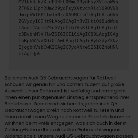
MV1bb3JkZXJdPURFU0Mmc29ydFsyXVtmaWVs
ZF09cHJpY2Umc29ydFsyXVtvcmRlcl09QVND
JmxpbWl0PTIwJnNraXA9MCIsCiAgICAiaGVh
ZGVycyI6IHt9LAogICAgImJvZHkiOiBudWxs
LAogICAgImV4cGVjdCI6IHsKICAgICAgInJl
c3BvbnNlVHlwZSI6ICIiCiAgICB9LAogICAg
InRpbWVvdXQiOiAwLAogICAgInByb2dyZXNz
IjogbnVsbCwKICAgICJyaXNreSI6IGZhbHNl
CiAgfQp9
Bei einem Audi Q5 Gebrauchtwagen für Rottweil
schauen wir genau hin und achten zudem auf große
Auswahl. Unser Sortiment ist vielfältig und ermöglicht
Ihnen einen punktgenauen Einstieg entsprechend Ihrer
Bedürfnisse. Gerne sind wir bereits, jeden Audi Q5
Gebrauchtwagen direkt nach Rottweil zu liefern und
Ihnen damit einen Weg zu ersparen. Ebenfalls kommen
wir Ihnen beim Preis entgegen, was sich auch in der In-
Zahlung-Nahme Ihres aktuellen Gebrauchtwagens
widerspiegelt. Unsere Audi Q5 Gebrauchtwagen passen