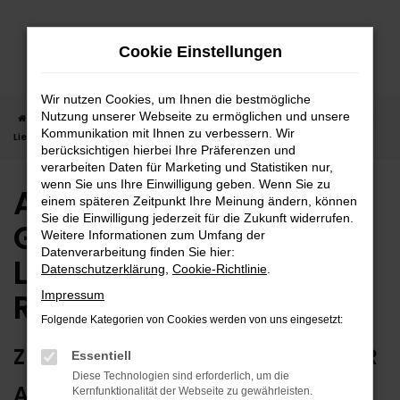
Zum
Hauptinhalt
Cookie Einstellungen
springen
Wir nutzen Cookies, um Ihnen die bestmögliche
Nutzung unserer Webseite zu ermöglichen und unsere
Startseite
Rottweil
Audi
Audi Q5
Audi Q5 Gebrauchtwagen |
Kommunikation mit Ihnen zu verbessern. Wir
Lieferservice nach Rottweil
berücksichtigen hierbei Ihre Präferenzen und
verarbeiten Daten für Marketing und Statistiken nur,
wenn Sie uns Ihre Einwilligung geben. Wenn Sie zu
Audi Q5
einem späteren Zeitpunkt Ihre Meinung ändern, können
Sie die Einwilligung jederzeit für die Zukunft widerrufen.
Gebrauchtwagen |
Weitere Informationen zum Umfang der
Datenverarbeitung finden Sie hier:
Lieferservice nach
Datenschutzerklärung
,
Cookie-Richtlinie
.
Rottweil
Impressum
Folgende Kategorien von Cookies werden von uns eingesetzt:
ZUVERLÄSSIG FÜR ROTTWEIL – IHR
Essentiell
Diese Technologien sind erforderlich, um die
AUDI Q5 GEBRAUCHTWAGEN
Kernfunktionalität der Webseite zu gewährleisten.