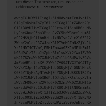
uns diesen Text schicken, um uns bei der
Fehlersuche zu unterstützen:
ewogICJuYW1lIjogIk5ldHdvcmtFcnJvciIs
CiAgImNvbmZpZyI6IHsKICAgICJtZXRob2Qi
OiAiR0VUIiwKICAgICJ1cmwiOiAiaHR0cHM6
Ly9hcGkueC5ha3MtcHJvZC5hdWRhcmlzLm5l
dC92MS9jbGllbnRzLzIxNDIvd2Vic2l0ZS12
ZWhpY2xlcz93ZWJzaXRlPTVmMGZmNzZjYzJk
YzE1NDI4OTVmYjE5MiZmaWx0ZXJbMF1bZmll
bGRdPWlzT3duJmZpbHRlclswXVt2YWx1ZV09
dHJ1ZSZmaWx0ZXJbMV1bZmllbGRdPW1vZGVs
JmZpbHRlclsxXVt2YWx1ZV09JTVCJTdCJTIy
YXVkYXJpc19pZCUyMiUzQSUyMjViODNlMzc3
OGE5YTUyMzAyNTAwMjE4YSUyMiU3RCU1RCZm
aWx0ZXJbMV1bb3BdPUlOJmZpbHRlclsyXVtm
aWVsZF09dXNhZ2VTdGF0ZSZmaWx0ZXJbMl1b
dmFsdWVdPSU1QiUyMlVTRUQlMjIlNUQmZmls
dGVyWzJdW29wXT1JTiZzb3J0WzBdW2ZpZWxk
XT1pc093biZzb3J0WzBdW29yZGVyXT1ERVND
JnNvcnRbMV1bZmllbGRdPWlzVG9wJnNvcnRb