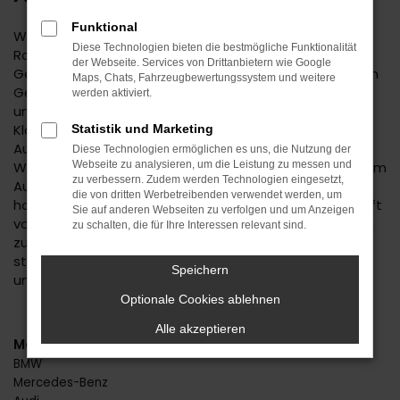
Funktional
Wenn Sie einen zuverlässigen Mobilitätspartner für
Diese Technologien bieten die bestmögliche Funktionalität
Rottweil suchen, empfehlen wir Ihnen einen Audi Q5
der Webseite. Services von Drittanbietern wie Google
Gebrauchtwagen. Dieses Modell hat in jeder bisherigen
Maps, Chats, Fahrzeugbewertungssystem und weitere
Generation seine Langlebigkeit unter Beweis gestellt
werden aktiviert.
und befindet sich längst auf dem Weg zu einem
Klassiker. Kennzeichnend ist das hohe
Statistik und Marketing
Ausstattungslevel sowie die Effizienz der Motoren.
Diese Technologien ermöglichen es uns, die Nutzung der
Wenn Sie Ihren Audi Q5 Gebrauchtwagen für Rottweil im
Webseite zu analysieren, um die Leistung zu messen und
zu verbessern. Zudem werden Technologien eingesetzt,
Autohaus Daub kaufen, profitieren Sie von unseren
die von dritten Werbetreibenden verwendet werden, um
hohen Qualitätsmaßstäben. Jedes Fahrzeug unterläuft
Sie auf anderen Webseiten zu verfolgen und um Anzeigen
vor dem Verkauf eine Fülle an Tests. Wir sind erst dann
zu schalten, die für Ihre Interessen relevant sind.
zufrieden, wenn keinerlei Mängel mehr existieren und
stellen dies durch die hohe Kompetenz und Erfahrung
Speichern
unserer Kfz-Meisterwerkstatt sicher.
Optionale Cookies ablehnen
Alle akzeptieren
Marken
BMW
Mercedes-Benz