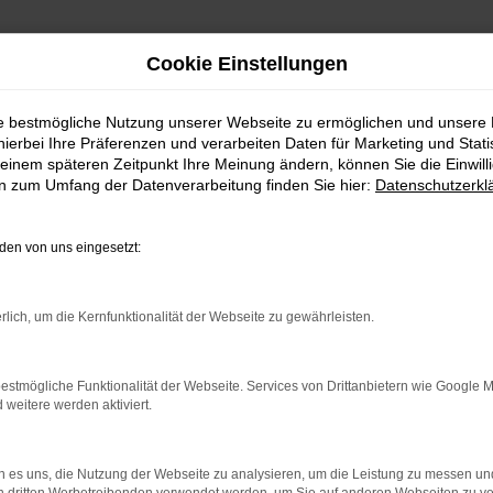
Cookie Einstellungen
ie bestmögliche Nutzung unserer Webseite zu ermöglichen und unsere
hierbei Ihre Präferenzen und verarbeiten Daten für Marketing und Stati
rservice nach Rottweil
einem späteren Zeitpunkt Ihre Meinung ändern, können Sie die Einwillig
en zum Umfang der Datenverarbeitung finden Sie hier:
Datenschutzerkl
Lieferservice nach Rottw
en von uns eingesetzt:
EN – EXTRAKLASSE FÜ
rlich, um die Kernfunktionalität der Webseite zu gewährleisten.
es Kia Sorento Neuwagens in Begeisterung. Dieses Fahrzeug h
ht. Da ist das Design, das immer wieder gelobt wird, da sin
achen Sie alles richtig und dürfen sich für Ihr neues Fahrze
estmögliche Funktionalität der Webseite. Services von Drittanbietern wie Google 
eitere werden aktiviert.
und beraten Sie immer persönlich und mit größter Fachkompet
 es uns, die Nutzung der Webseite zu analysieren, um die Leistung zu messen u