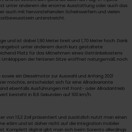
nt ist unter anderem die enorme Ausstattung oder auch das
ber auch mit hervorstehenden Scheinwerfern und vielen
bstbewusstsein unterstreicht.
ge und ist dabei 1,90 Meter breit und 1,70 Meter hoch. Dank
tzangebot unter anderem durch kurz gestaltete
reichend Platz für das Mitnehmen eines Getränkekastens
 das Umklappen der hinteren Sitze eröffnet naturgemäß noch
b sowie ein Dieselmotor zur Auswahl und Anfang 2021
Wer möchte, entscheidet sich für eine Allradvariante
sind ebenfalls Ausführungen mit Front- oder Allradantrieb
ert besteht in 8,6 Sekunden auf 100 km/h.
 von 13,2 Zoll präsentiert und zusätzlich nutzt man einen
e eSim und ist daher nicht auf die Integration mobiler
st. Komplett digital gibt man sich beim Sorento allerdings