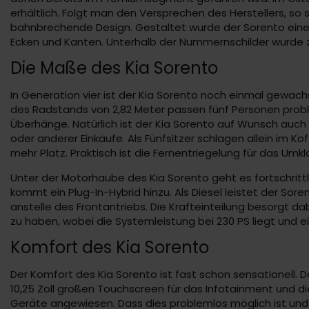
erhältlich. Folgt man den Versprechen des Herstellers, s
bahnbrechende Design. Gestaltet wurde der Sorento einer
Ecken und Kanten. Unterhalb der Nummernschilder wurde z
Die Maße des Kia Sorento
In Generation vier ist der Kia Sorento noch einmal gewachs
des Radstands von 2,82 Meter passen fünf Personen probl
Überhänge. Natürlich ist der Kia Sorento auf Wunsch auch
oder anderer Einkäufe. Als Fünfsitzer schlagen allein im 
mehr Platz. Praktisch ist die Fernentriegelung für das Umkl
Unter der Motorhaube des Kia Sorento geht es fortschrittl
kommt ein Plug-In-Hybrid hinzu. Als Diesel leistet der So
anstelle des Frontantriebs. Die Krafteinteilung besorgt da
zu haben, wobei die Systemleistung bei 230 PS liegt und 
Komfort des Kia Sorento
Der Komfort des Kia Sorento ist fast schon sensationell. 
10,25 Zoll großen Touchscreen für das Infotainment und di
Geräte angewiesen. Dass dies problemlos möglich ist und a