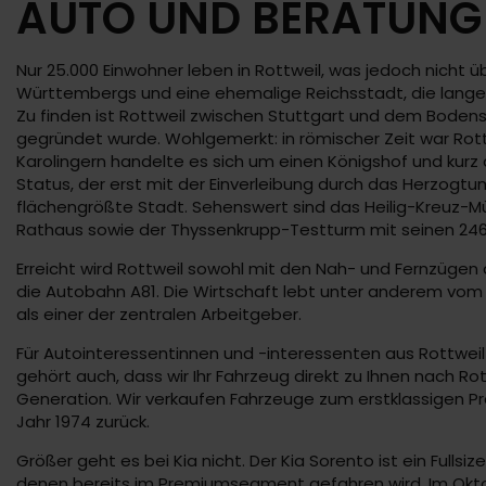
AUTO UND BERATUNG 
Nur 25.000 Einwohner leben in Rottweil, was jedoch nicht
Württembergs und eine ehemalige Reichsstadt, die lange 
Zu finden ist Rottweil zwischen Stuttgart und dem Bodens
gegründet wurde. Wohlgemerkt: in römischer Zeit war Rot
Karolingern handelte es sich um einen Königshof und kurz 
Status, der erst mit der Einverleibung durch das Herzogtu
flächengrößte Stadt. Sehenswert sind das Heilig-Kreuz-M
Rathaus sowie der Thyssenkrupp-Testturm mit seinen 24
Erreicht wird Rottweil sowohl mit den Nah- und Fernzüge
die Autobahn A81. Die Wirtschaft lebt unter anderem vo
als einer der zentralen Arbeitgeber.
Für Autointeressentinnen und -interessenten aus Rottweil 
gehört auch, dass wir Ihr Fahrzeug direkt zu Ihnen nach Ro
Generation. Wir verkaufen Fahrzeuge zum erstklassigen Pre
Jahr 1974 zurück.
Größer geht es bei Kia nicht. Der Kia Sorento ist ein Full
denen bereits im Premiumsegment gefahren wird. Im Oktober