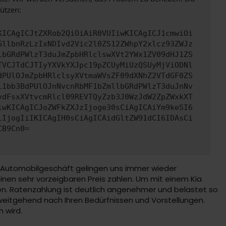
ützen:
KICAgICJtZXRob2QiOiAiR0VUIiwKICAgICJ1cmwiOi
GllbnRzLzIxNDIvd2Vic2l0ZS12ZWhpY2xlcz93ZWJz
lbGRdPWlzT3duJmZpbHRlclswXVt2YWx1ZV09dHJ1ZS
TVCJTdCJTIyYXVkYXJpc19pZCUyMiUzQSUyMjViODNl
dPUlOJmZpbHRlclsyXVtmaWVsZF09dXNhZ2VTdGF0ZS
l1bb3BdPUlOJnNvcnRbMF1bZmllbGRdPWlzT3duJnNv
ydFsxXVtvcmRlcl09REVTQyZzb3J0WzJdW2ZpZWxkXT
iwKICAgICJoZWFkZXJzIjoge30sCiAgICAiYm9keSI6
lIjogIiIKICAgIH0sCiAgICAidGltZW91dCI6IDAsCi
CB9Cn0=
im Automobilgeschäft gelingen uns immer wieder
inen sehr vorzeigbaren Preis zahlen. Um mit einem Kia
en. Ratenzahlung ist deutlich angenehmer und belastet so
weitgehend nach Ihren Bedürfnissen und Vorstellungen.
 wird.