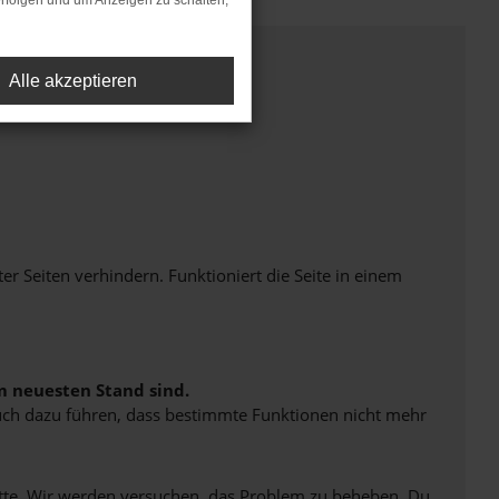
rfolgen und um Anzeigen zu schalten,
Alle akzeptieren
Seiten verhindern. Funktioniert die Seite in einem
m neuesten Stand sind.
 auch dazu führen, dass bestimmte Funktionen nicht mehr
bitte. Wir werden versuchen, das Problem zu beheben. Du