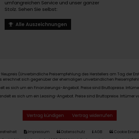
umfangreichen Service und unser ganzer
Stolz. Sehen Sie selbst:
Alle Auszeichnungen
Neupreis (Unverbindliche Preisempfehlung des Herstellers am Tag der Ers
nis errechnet sich gegenüber der ehemaligen unverbindlichen Preisempfehl
elt es sich um ein Finanzierungs-Angebot. Preise sind Bruttopreise. Irrtüme
andelt es sich um ein Leasing-Angebot. Preise sind Bruttopreise. Irrtümer v
Vertrag kündigen
Vertrag widerrufen
refreiheit
Impressum
Datenschutz
AGB
Cookie Einste