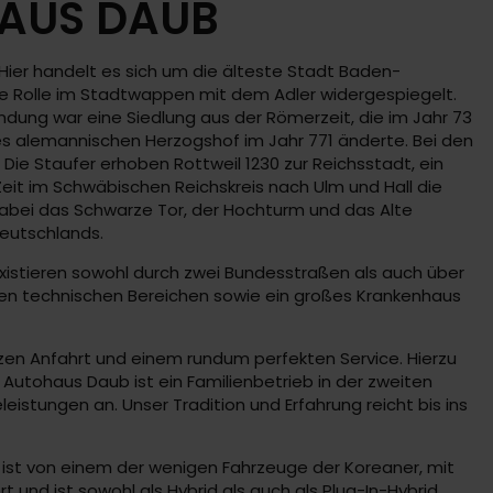
HAUS DAUB
Hier handelt es sich um die älteste Stadt Baden-
ie Rolle im Stadtwappen mit dem Adler widergespiegelt.
dung war eine Siedlung aus der Römerzeit, die im Jahr 73
es alemannischen Herzogshof im Jahr 771 änderte. Bei den
Die Staufer erhoben Rottweil 1230 zur Reichsstadt, ein
eit im Schwäbischen Reichskreis nach Ulm und Hall die
abei das Schwarze Tor, der Hochturm und das Alte
eutschlands.
xistieren sowohl durch zwei Bundesstraßen als auch über
en technischen Bereichen sowie ein großes Krankenhaus
rzen Anfahrt und einem rundum perfekten Service. Hierzu
s Autohaus Daub ist ein Familienbetrieb in der zweiten
istungen an. Unser Tradition und Erfahrung reicht bis ins
de ist von einem der wenigen Fahrzeuge der Koreaner, mit
und ist sowohl als Hybrid als auch als Plug-In-Hybrid