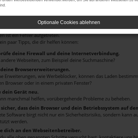
on dritten Werbetreibenden verwendet werden, um Sie auf anderen Webseiten zu ve
ind.
HLER: NETWORK ERROR
Optionale Cookies ablehnen
n ist ein Fehler aufgetreten.
 ein paar Tipps, die dir helfen können:
rüfe deine Firewall und deine Internetverbindung.
 andere Webseiten, zum Beispiel deine Suchmaschine?
 deine Browsererweiterungen.
 Erweiterungen, wie Werbeblocker, können das Laden bestimmter 
n Browser oder in einem privaten Fenster?
e dein Gerät neu.
ann manchmal helfen, vorübergehende Probleme zu beheben.
e sicher, dass dein Browser und dein Betriebssystem auf de
ete Software birgt nicht nur ein Sicherheitsrisiko, sondern kann
tützt werden.
 dich an den Webseitenbetreiber.
u alle oben genannten Schritte versucht hast, kontaktiere uns 