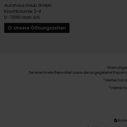
Autohaus Daub GmbH
Kirschbäumle 2-4
D-72160 Horb a.N.
Unsere Öffnungszeiten
Ehemaliger 
1
Der errechnete Preisvorteil sowie die angegebene Erspar
2
Hierbei hand
3
Hierbei h
Barrie