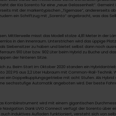
o steht der Kia Sorento für eine „neue Gelassenheit“. Gemei
seits mit der markentypischen „Tigernase“, andererseits a
udem ein Schriftzug mit „Sorento“ angebracht, was das Sel
en. Mittlerweile misst das Modell stolze 4,81 Meter in der Län
emlos in den Innenraum. Unterstrichen wird das üppige Pla
 als Siebensitzer zu haben und bietet selbst dann noch aus
Kofferraum 910 Liter bzw. 902 Liter beim Hybrid zu Buche und
appen der hinteren Sitze.
ich zu. Beim Start im Oktober 2020 standen ein Hybridantrie
rento 202 PS aus 2,2 Liter Hubraum mit Common-Rail-Technik. 
bei ein Doppelkupplungsgetriebe mit acht Stufen. Als Hybrid 
eine sechsstufige Automatik angeboten wird. Der beste Fahrw
Das Kombiinstrument wird mit einem gigantischen Durchmesser
e Navigation. Dank UVO Connect verfügt der Sorento über ein
uch induktives Aufladen funktioniert, versteht sich von selb