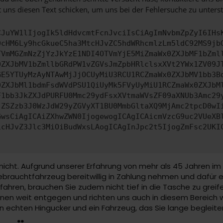
 uns diesen Text schicken, um uns bei der Fehlersuche zu unterst
CJuYW1lIjogIk5ldHdvcmtFcnJvciIsCiAgImNvbmZpZyI6IHs
0cHM6Ly9hcGkueC5ha3MtcHJvZC5hdWRhcmlzLm5ldC92MS9jb
TVmMGZmNzZjYzJkYzE1NDI4OTVmYjE5MiZmaWx0ZXJbMF1bZml
0ZXJbMV1bZmllbGRdPW1vZGVsJmZpbHRlclsxXVt2YWx1ZV09J
GE5YTUyMzAyNTAwMjJjOCUyMiU3RCU1RCZmaWx0ZXJbMV1bb3B
0ZXJbMl1bdmFsdWVdPSU1QiUyMk5FVyUyMiU1RCZmaWx0ZXJbM
F1bb3JkZXJdPURFU0Mmc29ydFsxXVtmaWVsZF09aXNUb3Amc29
jZSZzb3J0WzJdW29yZGVyXT1BU0MmbGltaXQ9MjAmc2tpcD0wI
GwsCiAgICAiZXhwZWN0IjogewogICAgICAicmVzcG9uc2VUeXB
icHJvZ3Jlc3MiOiBudWxsLAogICAgInJpc2t5IjogZmFsc2UKI
 nicht. Aufgrund unserer Erfahrung von mehr als 45 Jahren 
ebrauchtfahrzeug bereitwillig in Zahlung nehmen und dafür e
hren, brauchen Sie zudem nicht tief in die Tasche zu greif
hnen weit entgegen und richten uns auch in diesem Bereich 
echten Hingucker und ein Fahrzeug, das Sie lange begleiten