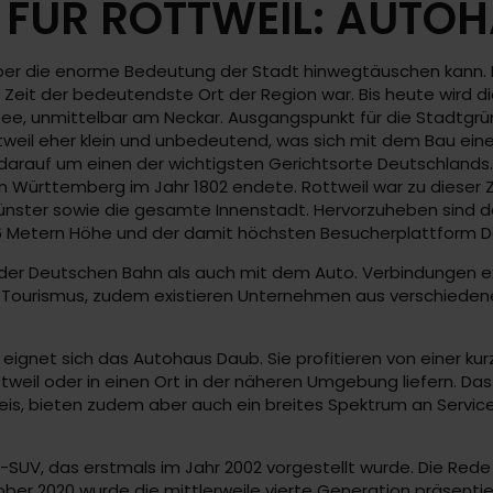
FÜR ROTTWEIL: AUTO
 über die enorme Bedeutung der Stadt hinwegtäuschen kann. 
Zeit der bedeutendste Ort der Region war. Bis heute wird d
ee, unmittelbar am Neckar. Ausgangspunkt für die Stadtgrün
tweil eher klein und unbedeutend, was sich mit dem Bau ein
darauf um einen der wichtigsten Gerichtsorte Deutschlands. 
m Württemberg im Jahr 1802 endete. Rottweil war zu dieser Z
ünster sowie die gesamte Innenstadt. Hervorzuheben sind d
6 Metern Höhe und der damit höchsten Besucherplattform D
n der Deutschen Bahn als auch mit dem Auto. Verbindungen e
m Tourismus, zudem existieren Unternehmen aus verschieden
eignet sich das Autohaus Daub. Sie profitieren von einer ku
ttweil oder in einen Ort in der näheren Umgebung liefern. Da
is, bieten zudem aber auch ein breites Spektrum an Servicele
size-SUV, das erstmals im Jahr 2002 vorgestellt wurde. Die Re
 2020 wurde die mittlerweile vierte Generation präsentiert 