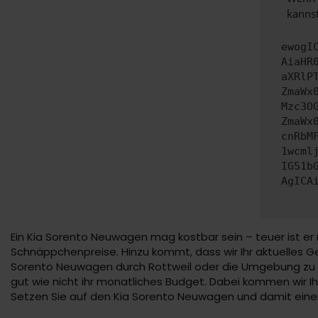
kannst
ewogI
AiaHR
aXRlP
ZmaWx
Mzc3O
ZmaWx
cnRbM
1wcml
IG51b
AgICA
Ein Kia Sorento Neuwagen mag kostbar sein – teuer ist er
Schnäppchenpreise. Hinzu kommt, dass wir Ihr aktuelles G
Sorento Neuwagen durch Rottweil oder die Umgebung zu fa
gut wie nicht ihr monatliches Budget. Dabei kommen wir I
Setzen Sie auf den Kia Sorento Neuwagen und damit einen 