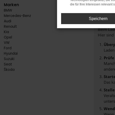
Technologien eingesetzt, die v
Marken
die für Ihre Interessen relevant s
BMW
FE
Mercedes-Benz
Speichern
Audi
Renault
Beim Lade
Kia
Hier sind
Opel
VW
Überp
Ford
Laden
Hyundai
Prüfe
Suzuki
Manche
Seat
andere
Škoda
Start
Das k
Stell
Veralt
unters
Wende
Wenn d